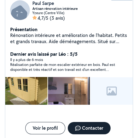
Paul Sarpe
Artisan rénovation intérieure
Yzeure (Centre Ville)
4,7/5
(3 avis)
Présentation
Rénovation intérieure et amélioration de l'habitat. Petits
et grands travaux. Aide déménagements. Situé sur
Yzeure (03) et déplacement dans un rayon de 50km
Réalisation d'un devis et conseils gratuits
Dernier avis laissé par Léo : 5/5
Il y a plus de 6 mois
Réalisation parfaite de mon escalier extérieur en bois. Paul est
disponible et très réactif et son travail est d’un excellent
rapport qualité-prix. Je recommande !!
Voir le profil
Contacter