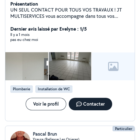
Présentation
UN SEUL CONTACT POUR TOUS VOS TRAVAUX ! JT
MULTISERVICES vous accompagne dans tous vos
projets avec un service rapide, soigné et au juste prix. ️
Nos prestations : - Petit bricolage Plomberie Électricité
Dernier avis laissé par Evelyne : 1/5
Peinture Placo et rénovation intérieure Maçonnerie,
Il y a 1 mois
pas eu chez moi
charpente couverture Revêtements de sol Climatisation
(installation, dépannage et entretien) Poêles à granulés
(installation, dépannage et entretien) Espaces verts
Nettoyage immeuble, bureau, Airbnb, conciergerie.
Débarras de maisons appartements, caves, garages,
greniers... Et bien d'autres services sur demande !
Plomberie
Installation de WC
Voir le profil
Contacter
Particulier
Pascal Brun
Yzeure (Bellevue Les Ozieres)