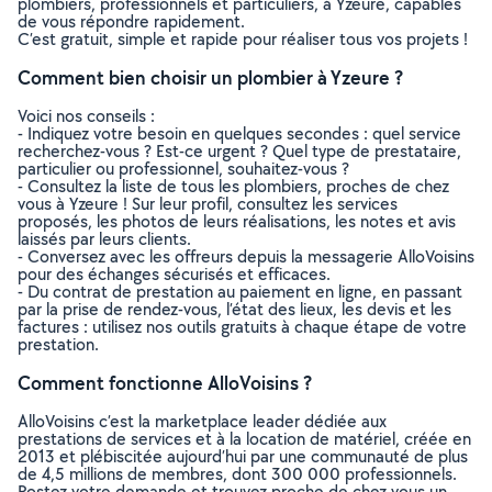
plombiers, professionnels et particuliers, à Yzeure, capables
de vous répondre rapidement.
C’est gratuit, simple et rapide pour réaliser tous vos projets !
Comment bien choisir un plombier à Yzeure ?
Voici nos conseils :
- Indiquez votre besoin en quelques secondes : quel service
recherchez-vous ? Est-ce urgent ? Quel type de prestataire,
particulier ou professionnel, souhaitez-vous ?
- Consultez la liste de tous les plombiers, proches de chez
vous à Yzeure ! Sur leur profil, consultez les services
proposés, les photos de leurs réalisations, les notes et avis
laissés par leurs clients.
- Conversez avec les offreurs depuis la messagerie AlloVoisins
pour des échanges sécurisés et efficaces.
- Du contrat de prestation au paiement en ligne, en passant
par la prise de rendez-vous, l’état des lieux, les devis et les
factures : utilisez nos outils gratuits à chaque étape de votre
prestation.
Comment fonctionne AlloVoisins ?
AlloVoisins c’est la marketplace leader dédiée aux
prestations de services et à la location de matériel, créée en
2013 et plébiscitée aujourd’hui par une communauté de plus
de 4,5 millions de membres, dont 300 000 professionnels.
Postez votre demande et trouvez proche de chez vous un