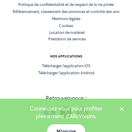
Politique de confidentialité et de respect de la vie privée
Référencement, classement des annonces et contrôle des avis
Mentions légales
Cookies
Location de matériel
Prestation de services
NOS APPLICATIONS
Télécharger l’application iOS
Télécharger l’application Android
Retrouvez-nous :
Connectez-vous pour profiter
pleinement d'AlloVoisins
M'inscrire
Version 25.5.3