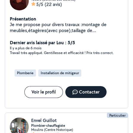
5/5
(22 avis)
Présentation
Je me propose pour divers travaux :montage de
meubles,étagères(avec pose),taillage de
haies.Transport et accompagn.de personnes pour
courses ou petits déplacem.Petits trav.plomberie et
Dernier avis laissé par Lou : 5/5
bricolage.Papiers peints, peinture int.et ext.
Il y a plus de 6 mois
Travail très appliqué. Gentillesse et efficacité ! Prix très correct.
(portes,volets, portails).
Plomberie
Installation de mitigeur
Voir le profil
Contacter
Particulier
Envel Guillot
Plombier-chauffagiste
Moulins (Centre Historique)