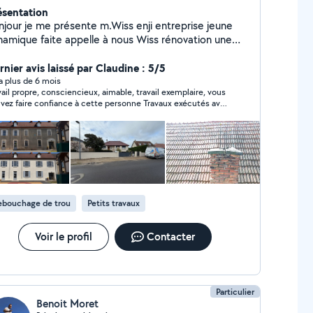
ésentation
njour je me présente m.Wiss enji entreprise jeune
namique faite appelle à nous Wiss rénovation une
reprise pour réaliser vos projets de rénovation
rnier avis laissé par Claudine : 5/5
y a plus de 6 mois
vail propre, consciencieux, aimable, travail exemplaire, vous
z faire confiance à cette personne Travaux exécutés avec
ision. D'ailleurs j'ai prévu d'autres travaux avec lui, et je lui
orde toute ma confiance. Merci Monsieur Enji .
ebouchage de trou
Petits travaux
Voir le profil
Contacter
Particulier
Benoit Moret