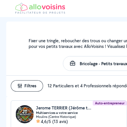
Fixer une tringle, reboucher des trous ou changer u
pour vos petits travaux avec AlloVoisins ! Visualise
Filtres
12 Particuliers et 4 Professionnels répon
Auto-entrepreneur
Jerome TERRIER (Jérôme terrier JT Multiservices)
Multiservices a votre service
Moulins (Centre Historique)
4,6/5
(13 avis)