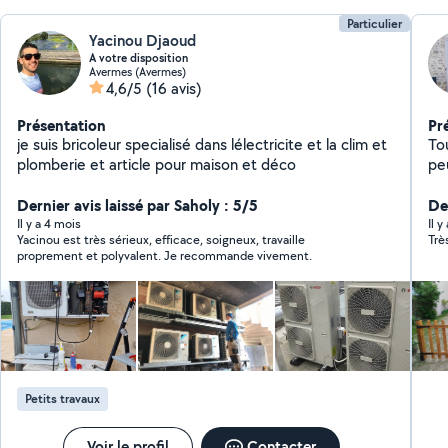
Particulier
Yacinou Djaoud
A votre disposition
Avermes (Avermes)
4,6/5
(16 avis)
Présentation
Pr
je suis bricoleur specialisé dans lélectricite et la clim et
To
plomberie et article pour maison et déco
pe
enj
Dernier avis laissé par Saholy : 5/5
so
Der
Il y a 4 mois
Il y
Yacinou est très sérieux, efficace, soigneux, travaille
Trè
proprement et polyvalent. Je recommande vivement.
Petits travaux
Voir le profil
Contacter