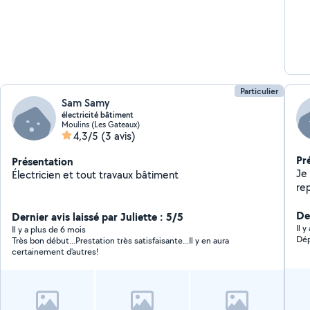
Particulier
Sam Samy
électricité bâtiment
Moulins (Les Gateaux)
4,3/5
(3 avis)
Pr
Présentation
Je
Électricien et tout travaux bâtiment
repa
aus
Der
Dernier avis laissé par Juliette : 5/5
Il 
Il y a plus de 6 mois
Dép
Très bon début...Prestation très satisfaisante...Il y en aura
certainement d'autres!