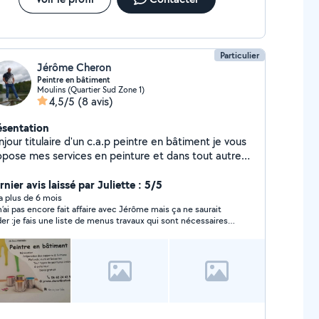
Particulier
Jérôme Cheron
Peintre en bâtiment
Moulins (Quartier Sud Zone 1)
4,5/5
(8 avis)
ésentation
jour titulaire d'un c.a.p peintre en bâtiment je vous
e mes services en peinture et dans tout autres
veaux je vous ferai les prix en fonction des travaux a
fectuer
nier avis laissé par Juliette : 5/5
y a plus de 6 mois
n’ai pas encore fait affaire avec Jérôme mais ça ne saurait
der :je fais une liste de menus travaux qui sont nécessaires
s qui n ´intéressent pas les entreprises.Jerome m a proposé
. services de façon très sympathique donc je vais le
tacter dans les jours qui viennent