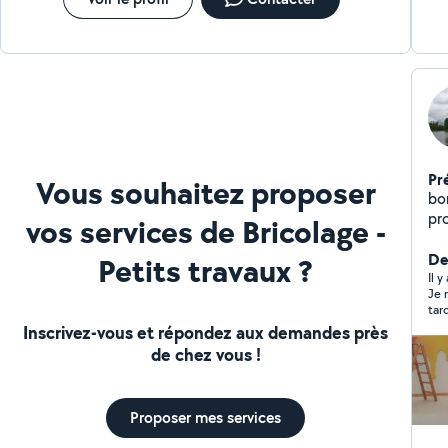
Pr
Vous souhaitez proposer
bon
propos
vos services de Bricolage -
tra
ef
Der
Petits travaux ?
Il 
Je 
tar
mai
Inscrivez-vous et répondez aux demandes près
ses
de chez vous !
con
Proposer mes services