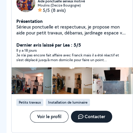
Aide ponctuelle serieux motivé
Moulins (Decize Bourgogne)
5/5
(8 avis)
Présentation
Sérieux ponctuelle et respectueux, je propose mon
aide pour petit travaux, débarras, jardinage espace vert
ou coup de main divers. Disponible selon vos besoins.
Dernier avis laissé par Lea : 5/5
Il y a 18 jours
Je n'ai pas encore fait affaire avec Franck mais il a été réactif et
s'est déplacé jusqu'à mon domicile pour faire un point
ensemble sur le travail à effectuer. Franck est discret et
semble très consciencieux.
Petits travaux
Installation de luminaire
Voir le profil
Contacter