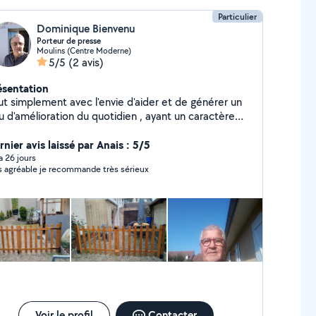
Particulier
Dominique Bienvenu
Porteur de presse
Moulins (Centre Moderne)
5/5
(2 avis)
ésentation
ut simplement avec l'envie d'aider et de générer un
u d'amélioration du quotidien , ayant un caractère
oué et serviable je rendrais tous les services qui
nt dans mes cordes.Amicalement.Dominique
nier avis laissé par Anais : 5/5
 a 26 jours
s agréable je recommande très sérieux
Voir le profil
Contacter