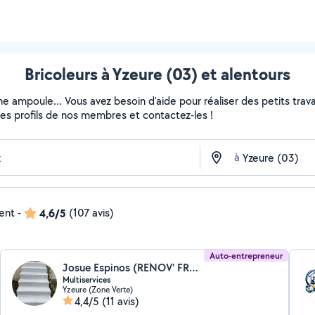
Bricoleurs à Yzeure (03) et alentours
ne ampoule… Vous avez besoin d'aide pour réaliser des petits travau
z les profils de nos membres et contactez-les !
à
dent
-
4,6/5
(107 avis)
Auto-entrepreneur
Josue Espinos (RENOV' FRANCE)
Multiservices
Yzeure (Zone Verte)
4,4/5
(11 avis)