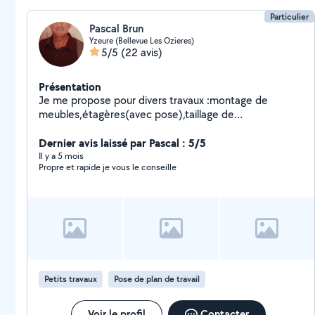
Particulier
Pascal Brun
Yzeure (Bellevue Les Ozieres)
5/5
(22 avis)
Présentation
Je me propose pour divers travaux :montage de
meubles,étagères(avec pose),taillage de
haies.Transport et accompagn.de personnes pour
courses ou petits déplacem.Petits trav.plomberie et
Dernier avis laissé par Pascal : 5/5
bricolage.Papiers peints, peinture int.et ext.
Il y a 5 mois
Propre et rapide je vous le conseille
(portes,volets, portails).
Petits travaux
Pose de plan de travail
Voir le profil
Contacter