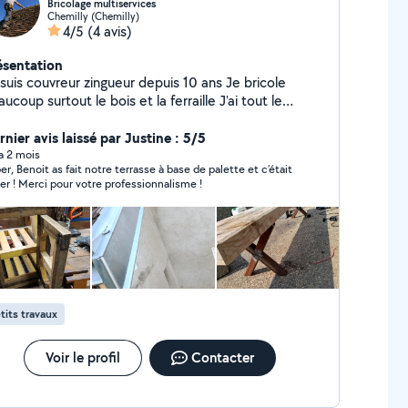
Bricolage multiservices
Chemilly (Chemilly)
4/5
(4 avis)
ésentation
suis couvreur zingueur depuis 10 ans Je bricole
coup surtout le bois et la ferraille J'ai tout le
ériel nécessaire pour entretien de jardin Je touche
petit peu la plomberie et l'électricité J'ai tout le
nier avis laissé par Justine : 5/5
ériel pour travailler sur corde
 a 2 mois
er, Benoit as fait notre terrasse à base de palette et c’était
er ! Merci pour votre professionnalisme !
tits travaux
Voir le profil
Contacter