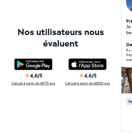
Pr
Je 
Nos utilisateurs nous
beau
mat
évaluent
un 
Der
mat
Il y
Sup
sup
4,6/5
4,6/5
Calculé à partir de 48731 avis
Calculé à partir de 66000 avis
Pe