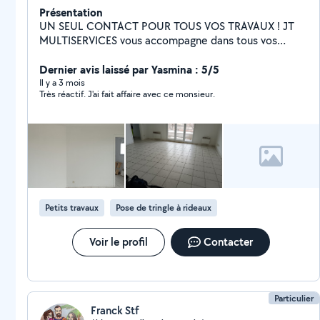
Présentation
UN SEUL CONTACT POUR TOUS VOS TRAVAUX ! JT
MULTISERVICES vous accompagne dans tous vos
projets avec un service rapide, soigné et au juste prix. ️
Nos prestations : - Petit bricolage Plomberie Électricité
Dernier avis laissé par Yasmina : 5/5
Peinture Placo et rénovation intérieure Maçonnerie,
Il y a 3 mois
Très réactif. J'ai fait affaire avec ce monsieur.
charpente couverture Revêtements de sol
Climatisation (installation, dépannage et entretien)
Poêles à granulés (installation, dépannage et entretien)
Espaces verts Nettoyage immeuble, bureau, Airbnb,
conciergerie. Débarras de maisons appartements,
caves, garages, greniers... Et bien d'autres services sur
demande !
Petits travaux
Pose de tringle à rideaux
Voir le profil
Contacter
Particulier
Franck Stf