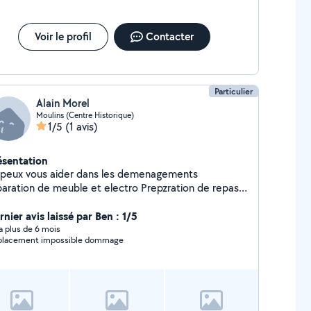
Voir le profil
Contacter
Particulier
Alain Morel
Moulins (Centre Historique)
1/5
(1 avis)
ésentation
 peux vous aider dans les demenagements
ration de meuble et electro Prepzration de repas
si
nier avis laissé par Ben : 1/5
y a plus de 6 mois
lacement impossible dommage