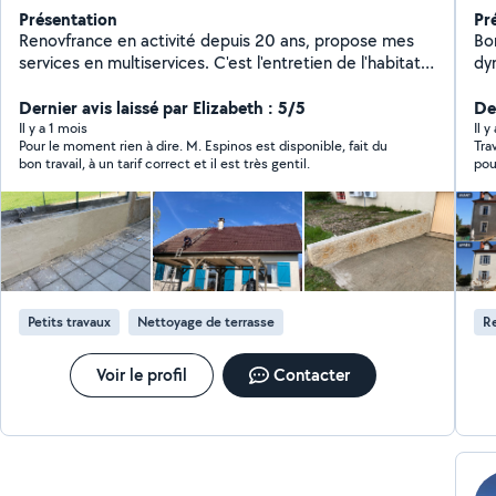
Présentation
Pr
Renovfrance en activité depuis 20 ans, propose mes
Bo
services en multiservices. C'est l'entretien de l'habitat.
dy
N'hésitez pas à demander un devis, c'est gratuit.
ent
Dernier avis laissé par Elizabeth : 5/5
De
Il y a 1 mois
Il 
Pour le moment rien à dire. M. Espinos est disponible, fait du
Tra
bon travail, à un tarif correct et il est très gentil.
pouve
préc
acc
Petits travaux
Nettoyage de terrasse
R
Voir le profil
Contacter