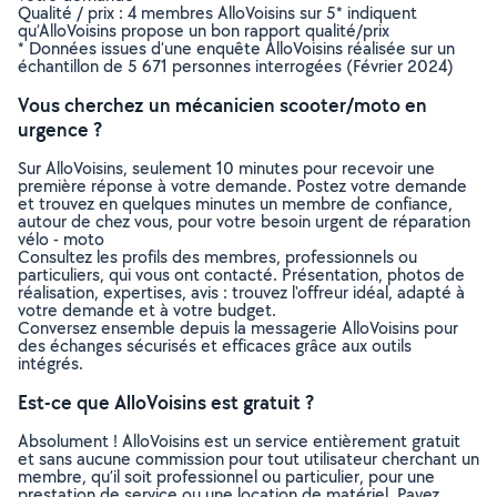
Qualité / prix : 4 membres AlloVoisins sur 5* indiquent
qu’AlloVoisins propose un bon rapport qualité/prix
* Données issues d’une enquête AlloVoisins réalisée sur un
échantillon de 5 671 personnes interrogées (Février 2024)
Vous cherchez un mécanicien scooter/moto en
urgence ?
Sur AlloVoisins, seulement 10 minutes pour recevoir une
première réponse à votre demande. Postez votre demande
et trouvez en quelques minutes un membre de confiance,
autour de chez vous, pour votre besoin urgent de réparation
vélo - moto
Consultez les profils des membres, professionnels ou
particuliers, qui vous ont contacté. Présentation, photos de
réalisation, expertises, avis : trouvez l'offreur idéal, adapté à
votre demande et à votre budget.
Conversez ensemble depuis la messagerie AlloVoisins pour
des échanges sécurisés et efficaces grâce aux outils
intégrés.
Est-ce que AlloVoisins est gratuit ?
Absolument ! AlloVoisins est un service entièrement gratuit
et sans aucune commission pour tout utilisateur cherchant un
membre, qu’il soit professionnel ou particulier, pour une
prestation de service ou une location de matériel. Payez