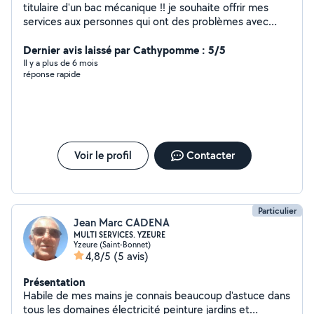
titulaire d'un bac mécanique !! je souhaite offrir mes
services aux personnes qui ont des problèmes avec
leurs véhicules ( auto. moto . vélo..) je peux aussi vous
aidez dans n'importe quel domaine je sais me
Dernier avis laissé par Cathypomme : 5/5
débrouiller .
Il y a plus de 6 mois
réponse rapide
Voir le profil
Contacter
Particulier
Jean Marc CADENA
MULTI SERVICES. YZEURE
Yzeure (Saint-Bonnet)
4,8/5
(5 avis)
Présentation
Habile de mes mains je connais beaucoup d'astuce dans
tous les domaines électricité peinture jardins et