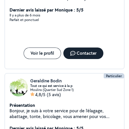
mécanique
Dernier avis laissé par Monique : 5/5
Il y a plus de 6 mois
Parfait et ponctuel
Voir le profil
Contacter
Particulier
Geraldine Bodin
Tout ce qui est service à la p
Moulins (Quartier Sud Zone 1)
4,8/5
(5 avis)
Présentation
Bonjour, je suis à votre service pour de l'élagage,
abattage, tonte, bricolage, vous amener pour vos
courses, rendez vous médical, vétérinaire ... Tout ce qui
est service à la personne. Devis et facture possible ...
Dernier avis laissé par Monique : 5/5