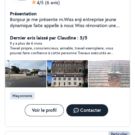
4/5
(6 avis)
Présentation
Bonjour je me présente m.Wiss enji entreprise jeune
dynamique faite appelle à nous Wiss rénovation une
entreprise pour réaliser vos projets de rénovation
Dernier avis laissé par Claudine : 5/5
Il y a plus de 6 mois
Travail propre, consciencieux, aimable, travail exemplaire, vous
pouvez faire confiance à cette personne Travaux exécutés avec
précision. D'ailleurs j'ai prévu d'autres travaux avec lui, et je lui
accorde toute ma confiance. Merci Monsieur Enji .
Maçonnerie
Voir le profil
Contacter
Particulier