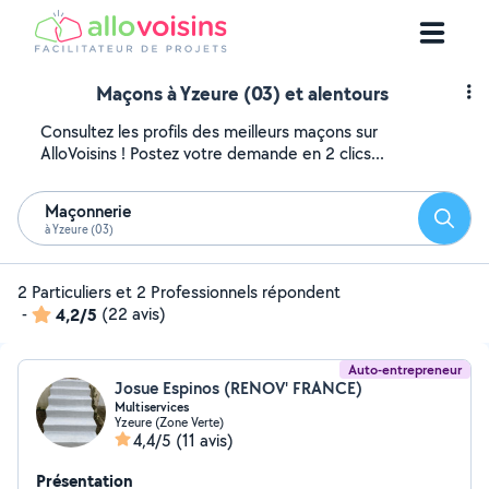
Maçons à Yzeure (03) et alentours
Consultez les profils des meilleurs maçons sur
AlloVoisins ! Postez votre demande en 2 clics...
Maçonnerie
Reche
à Yzeure (03)
2 Particuliers et 2 Professionnels répondent
-
4,2/5
(22 avis)
Auto-entrepreneur
Josue Espinos (RENOV' FRANCE)
Multiservices
Yzeure (Zone Verte)
4,4/5
(11 avis)
Présentation