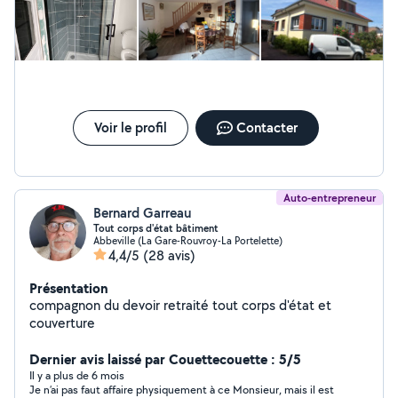
de cuisines équipées. Nous somme couvert par une
assurance décennale. Le déplacement et
l'établissement du devis sont entièrement gratuits.
Voir le profil
Contacter
Auto-entrepreneur
Bernard Garreau
Tout corps d'état bâtiment
Abbeville (La Gare-Rouvroy-La Portelette)
4,4/5
(28 avis)
Présentation
compagnon du devoir retraité tout corps d'état et
couverture
Dernier avis laissé par Couettecouette : 5/5
Il y a plus de 6 mois
Je n’ai pas faut affaire physiquement à ce Monsieur, mais il est