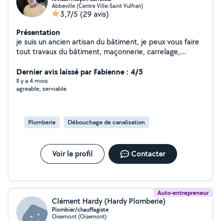
Abbeville (Centre Ville-Saint Vulfran)
3,7/5
(29 avis)
Présentation
je suis un ancien artisan du bâtiment, je peux vous faire
tout travaux du bâtiment, maçonnerie, carrelage,
faïence, peinture, plomberie, électricité, placo j'ai un
camion de 13m2 je peux vous emmener faire vos
Dernier avis laissé par Fabienne : 4/5
courses en berline très cordialement
Il y a 4 mois
agreable, serviable
Plomberie
Débouchage de canalisation
Voir le profil
Contacter
Auto-entrepreneur
Clément Hardy (Hardy Plomberie)
Plombier/chauffagiste
Oisemont (Oisemont)