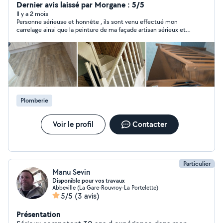
Peinture, carrelage faïence, création salle de bain,
Dernier avis laissé par Morgane : 5/5
rénovation, cuisine, rénovation, toilette et encore
Il y a 2 mois
Personne sérieuse et honnête , ils sont venu effectué mon
beaucoup d'autre prestation devis et déplacement,
carrelage ainsi que la peinture de ma façade artisan sérieux et
gratuit, je suis là pour vous aider dans vos projets, sans
le moins coûteux comparé à d’autre
pour autant vidé votre portefeuille les temps sont durs
vos mieux s'aider
Plomberie
Voir le profil
Contacter
Particulier
Manu Sevin
Disponible pour vos travaux
Abbeville (La Gare-Rouvroy-La Portelette)
5/5
(3 avis)
Présentation