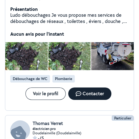
Présentation
Ludo débouchages Je vous propose mes services de
débouchages de réseaux , toilettes , éviers , douche ,
canalisations, gouttières, pompages et entretien de bac
à graisse et postes de relevages Passage caméra avec
Aucun avis pour l'instant
ou sans rapport Interventions 24/24h et 7/7j Intervient
dans les départements 80, 62 , 76
Débouchage de WC
Plomberie
Voir le profil
Contacter
Particulier
Thomas Verret
électricien pro
Doudelainville (Doudelainville)
-/5