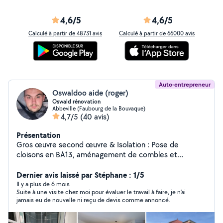
4,6/5
4,6/5
Calculé à partir de 48731 avis
Calculé à partir de 66000 avis
Auto-entrepreneur
Oswaldoo aide (roger)
Oswald rénovation
Abbeville (Faubourg de la Bouvaque)
4,7/5
(40 avis)
Présentation
Gros œuvre second œuvre & Isolation : Pose de
cloisons en BA13, aménagement de combles et
isolation thermique pour un confort optimal. Finitions
soignées : Pose de bandes, enduits de ratissage et mise
Dernier avis laissé par Stéphane : 1/5
en peinture (technique Airless pour un rendu
Il y a plus de 6 mois
Suite à une visite chez moi pour évaluer le travail à faire, je n’ai
parfaitement lisse et homogène). Revêtements : Pose
jamais eu de nouvelle ni reçu de devis comme annoncé.
de sols et de faïence. Pièces de vie : Création et
aménagement complet de salles de bains et installation