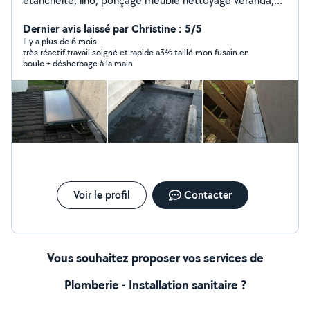
étanchéité, lino, ponçage meuble nettoyage véranda,
cache moineaux, pose placo etc
Dernier avis laissé par Christine : 5/5
Il y a plus de 6 mois
très réactif travail soigné et rapide a3⅘ taillé mon fusain en
boule + désherbage à la main
Voir le profil
Contacter
Vous souhaitez proposer vos services de
Plomberie - Installation sanitaire ?