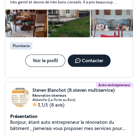
très gentil et donne de très bons conseils. Il a pris beaucoup de
temps pour m’expliquer ce dont j’avais besoin pour résoudre
mon problème de plomberie. Merci beaucoup
Plomberie
Voir le profil
Contacter
Auto-entrepreneur
Steven Blanchot (B.steven multiservice)
Rénovation interieurs
Abbeville (La Porte au Bois)
3,1/5
(8 avis)
Présentation
Bonjour, étant auto entrepreneur la rénovation du
bâtiment , j'aimerais vous proposer mes services pour
effectuer vos rénovations intérieures , isolation, Placo,