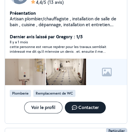
4,4/5
(13 avis)
Présentation
Artisan plombier/chauffagiste , installation de salle de
bain , cuisine , dépannage, installation et entretien
plomberie/chauffage et adoucisseur d'eau .
Dernier avis laissé par Gregory : 1/5
Il y a 1 mois
cette personne est venue repérer pour les travaux.semblait
intéressé me dit qu'il m'envoie un devis . et. ensuite il me
ghost.
Plomberie
Remplacement de WC
Voir le profil
Contacter
Particulier