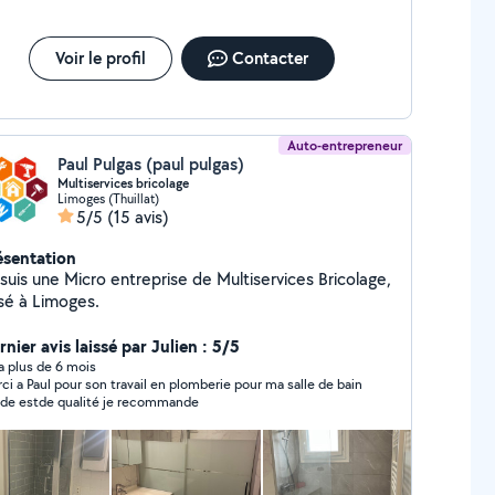
Voir le profil
Contacter
Auto-entrepreneur
Paul Pulgas (paul pulgas)
Multiservices bricolage
Limoges (Thuillat)
5/5
(15 avis)
ésentation
suis une Micro entreprise de Multiservices Bricolage,
sé à Limoges.
nier avis laissé par Julien : 5/5
y a plus de 6 mois
mberie pour ma salle de bain
ide estde qualité je recommande