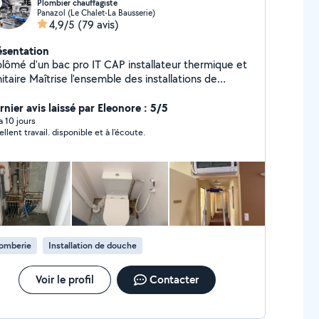
Plombier chauffagiste
Panazol (Le Chalet-La Bausserie)
4,9/5
(79 avis)
ésentation
é d'un bac pro IT CAP installateur thermique et
se l'ensemble des installations de
e chauffage. Très mobile dans la région
c une disponibilité assez arrangeante. Maîtrise la
rnier avis laissé par Eleonore : 5/5
udure cuivre comme acier.
 a 10 jours
Excellent travail. disponible et à l'écoute.
lomberie
Installation de douche
Voir le profil
Contacter