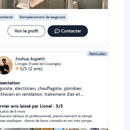
lomberie
Remplacement de baignoire
Voir le profil
Contacter
Particulier
Joshua Aupetit
Limoges (Fustel-de-Coulanges)
5/5
(2 avis)
ésentation
goriste, électricien, chauffagiste, plombier,
hnicien en ventilation, traitement d'air et
ygrométrie, je suis à votre entière disposition pour
retenir, dépanner, installer ou mettre en service vos
nier avis laissé par Lionel : 5/5
tallations. Youtube: NazNaz Frigoriste
y a plus de 6 mois
hua est sérieux et professionnel, prend vraiment le temps
bien expliquer , donne de bons conseils et est très sympa !
souci sur ma pompe à chaleur a été réglé rapidement. Je
s le recommande vivement.