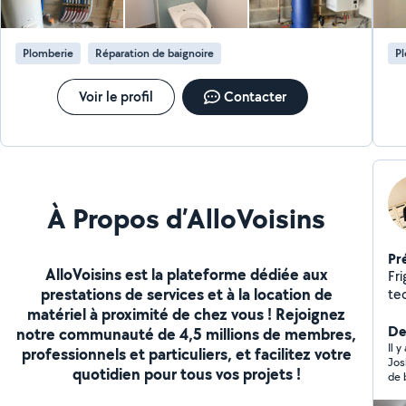
Contactez-moi dès maintenant : [07-66-89-98-83]
Plomberie
Réparation de baignoire
P
Voir le profil
Contacter
À Propos d’AlloVoisins
Pr
AlloVoisins est la plateforme dédiée aux
Fri
prestations de services et à la location de
tec
matériel à proximité de chez vous ! Rejoignez
d'h
ent
Der
notre communauté de 4,5 millions de membres,
ins
Il 
professionnels et particuliers, et facilitez votre
Jos
quotidien pour tous vos projets !
de 
Le 
vou