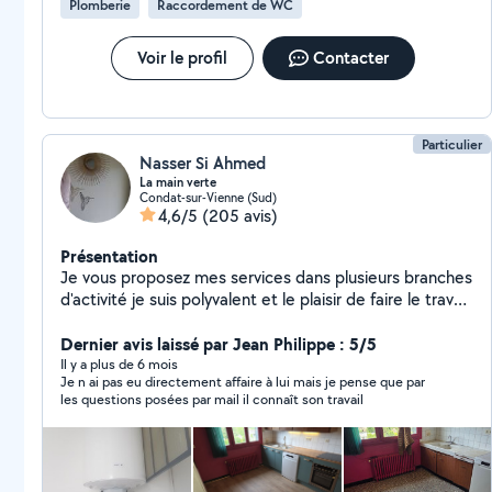
Plomberie
Raccordement de WC
Voir le profil
Contacter
Particulier
Nasser Si Ahmed
La main verte
Condat-sur-Vienne (Sud)
4,6/5
(205 avis)
Présentation
Je vous proposez mes services dans plusieurs branches
d'activité je suis polyvalent et le plaisir de faire le travail.
- Déménagement simple ou complet avec démontage
et montage des meubles. - livraison après achat au
Dernier avis laissé par Jean Philippe : 5/5
près des magasins ou particuliers Jardinage tondre
Il y a plus de 6 mois
Je n ai pas eu directement affaire à lui mais je pense que par
pelouse taille de haie et arbustes . - Bricolage montage
les questions posées par mail il connaît son travail
des kit meubles et installation cuisine équipée etc...