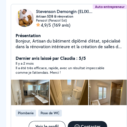
Auto-entrepreneur
Stevenson Demongin (ELIXIR)
Artisan SDB & rénovation
Panazol (Panazol Est)
4,9/5
(169 avis)
Présentation
Bonjour, Artisan du bâtiment diplômé d'état, spécialisé
dans la rénovation intérieure et la création de salles de
bains, je vous accompagne dans la réalisation de vos
projets avec sérieux et méthode. Prestations
Dernier avis laissé par Claudia : 5/5
proposées : Création et rénovation de salles de bains.
Il y a 2 mois
Il a été très efficace, rapide, avec un résultat impeccable
Électricité et plomberie. Carrelage, faïence et parquet.
comme je l'attendais. Merci !
Plaques de plâtre. Peinture, toile de verre et papier
peint. Montage de meubles, cuisines et salles de bains.
Assurances décennale et responsabilité civile
professionnelle à jour (attestations disponibles sur
demande). Travail réalisé dans le respect des normes
en vigueur, avec une attention particulière portée aux
détails et aux finitions. Devis rapide. À votre écoute
Plomberie
Pose de WC
pour étudier votre projet et vous proposer une solution
adaptée. Steven ELIXIR
Voir le profil
Contacter