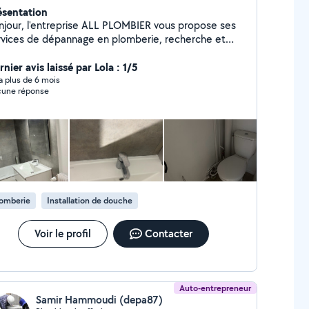
ésentation
njour, l'entreprise ALL PLOMBIER vous propose ses
rvices de dépannage en plomberie, recherche et
aration de fuites, installations sanitaires et
ermiques, installation et entretien de VMC, création
nier avis laissé par Lola : 1/5
 rénovation de salles de bains sur mesure,
y a plus de 6 mois
une réponse
mplacement de chauffe-eau, robinetterie, WC et
s travaux de plomberie. Devis gratuit. À bientôt !
lomberie
Installation de douche
Voir le profil
Contacter
Auto-entrepreneur
Samir Hammoudi (depa87)