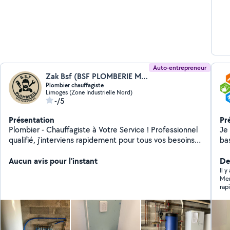
Auto-entrepreneur
Zak Bsf (BSF PLOMBERIE MULTISERVICES)
Plombier chauffagiste
Limoges (Zone Industrielle Nord)
-/5
Présentation
Pr
Plombier - Chauffagiste à Votre Service ! Professionnel
Je 
qualifié, j'interviens rapidement pour tous vos besoins
ba
en plomberie et chauffage : Dépannage urgent
Réparation de fuites d'eau Installation de sanitaires
Aucun avis pour l'instant
Der
(douche, lavabo, WC...) Remplacement de chauffe-eau
Il 
Merci a Paul pour son travail en plo
Entretien et installation de chaudières (gaz, fioul...)
rap
Détartrage, débouchage, désembouage Conseils
personnalisés pour économies d'énergie Intervention
rapide dans Limoges et alentours Disponible 7j/7 -
Devis gratuit ️ Travail soigné & garantie professionnelle