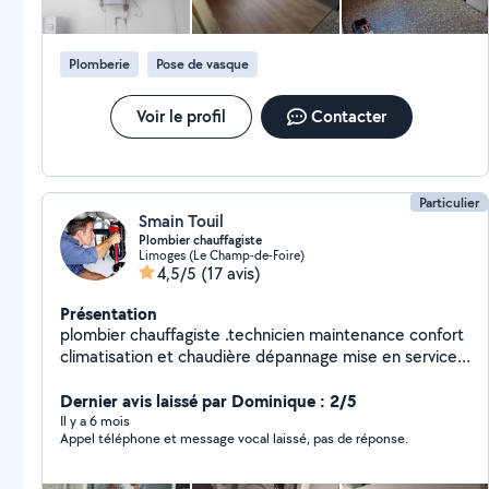
Plomberie
Pose de vasque
Voir le profil
Contacter
Particulier
Smain Touil
Plombier chauffagiste
Limoges (Le Champ-de-Foire)
4,5/5
(17 avis)
Présentation
plombier chauffagiste .technicien maintenance confort
climatisation et chaudière dépannage mise en service
diagnostic entretien. expérimenté sérieux dynamique
et serviable
Dernier avis laissé par Dominique : 2/5
Il y a 6 mois
Appel téléphone et message vocal laissé, pas de réponse.