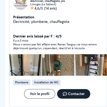
électricien, chauffagiste, plo
Limoges (Le Sablard)
4,6/5
(14 avis)
Présentation
Électricité, plomberie, chauffagiste
Dernier avis laissé par F : 4/5
Il y a 2 mois
Nous n avons pas fait affaire avec Renan Tanguy car nous avions
déjà trouvé quelqu’un, cependant, réactif et à l écoute
Plomberie
Installation de WC
Voir le profil
Contacter