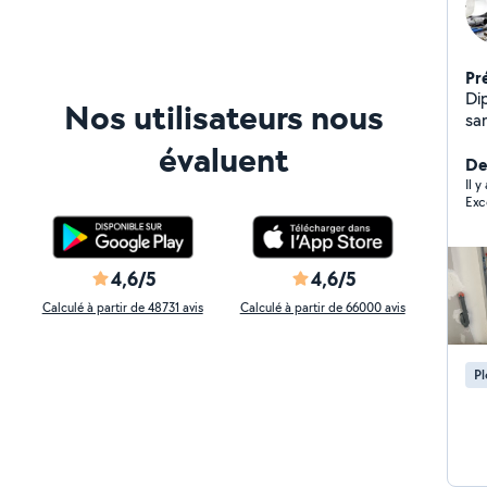
Pr
Diplôm
Nos utilisateurs nous
sanitaire Maîtri
plomberie et d
évaluent
ave
De
so
Il y
4,6/5
4,6/5
Calculé à partir de 48731 avis
Calculé à partir de 66000 avis
P