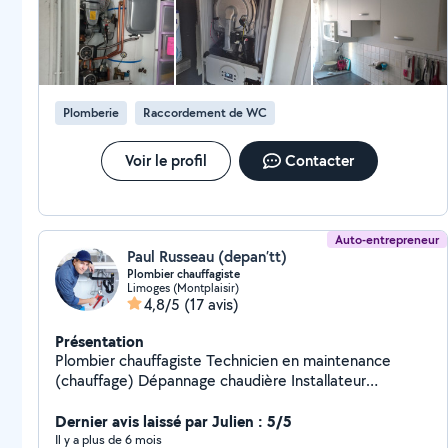
Plomberie
Raccordement de WC
Voir le profil
Contacter
Auto-entrepreneur
Paul Russeau (depan’tt)
Plombier chauffagiste
Limoges (Montplaisir)
4,8/5
(17 avis)
Présentation
Plombier chauffagiste Technicien en maintenance
(chauffage) Dépannage chaudière Installateur
thermique (plomberie) Tout type de rénovation (Fuite,
modification, etc)
Dernier avis laissé par Julien : 5/5
Il y a plus de 6 mois