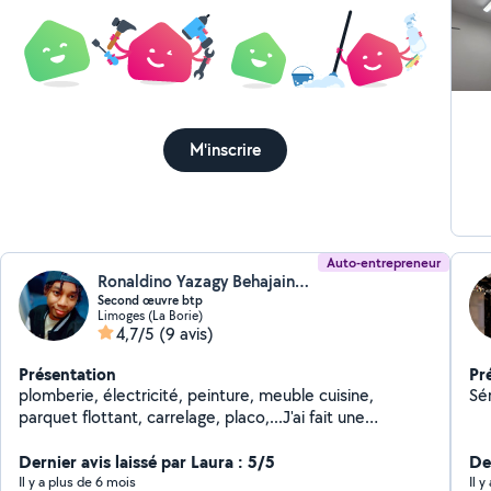
M'inscrire
Auto-entrepreneur
Ronaldino Yazagy Behajaina (Services polyvalent pour votre Habitat)
Second œuvre btp
Limoges (La Borie)
4,7/5
(9 avis)
Présentation
Pr
plomberie, électricité, peinture, meuble cuisine,
Sér
parquet flottant, carrelage, placo,...J'ai fait une
formation agent de maintenance du bâtiment à Afpa
et j'ai travaillé 3ans dans la rénovation. Je viens de
Dernier avis laissé par Laura : 5/5
De
commencer ma carrière d'auto-entrepreneur. Merci par
Il y a plus de 6 mois
Il y