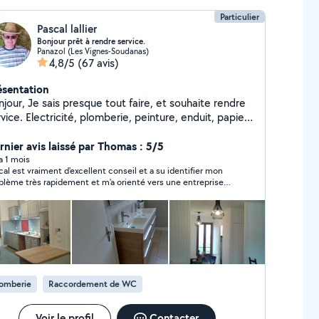
Particulier
Pascal lallier
Bonjour prêt à rendre service.
Panazol (Les Vignes-Soudanas)
4,8/5
(67 avis)
ésentation
jour, Je sais presque tout faire, et souhaite rendre
vice. Electricité, plomberie, peinture, enduit, papier
nt, jardinage, petite maçonnerie, parquet flottant,
ite mécanique. Et bien d'autres choses. Tarifs plus
rnier avis laissé par Thomas : 5/5
e raisonnables.
 a 1 mois
cal est vraiment d'excellent conseil et a su identifier mon
blème très rapidement et m'a orienté vers une entreprise
cialisée.
lomberie
Raccordement de WC
Voir le profil
Contacter