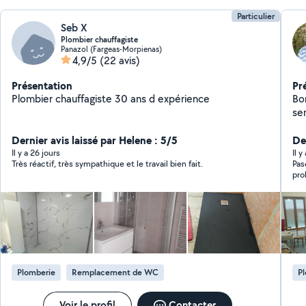
Particulier
Seb X
Plombier chauffagiste
Panazol (Fargeas-Morpienas)
4,9/5
(22 avis)
Présentation
Pr
Plombier chauffagiste 30 ans d expérience
Bon
ser
pei
Dernier avis laissé par Helene : 5/5
pet
De
qu
Il y a 26 jours
Il y
Très réactif, très sympathique et le travail bien fait.
Pas
pro
spé
Plomberie
Remplacement de WC
P
Voir le profil
Contacter