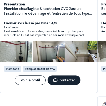
Présentation
Pr
Plombier chauffagiste & technicien CVC J'assure
Bo
l'installation, le dépannage et l'entretien de tous types
se
d'équipements de plomberie, chauffage, ventilation et
rép
climatisation. Sérieux et réactif, je vous accompagne
Dernier avis laissé par Bina : 4/5
th
Der
pour des interventions rapides et de qualité.
et
Il y a 1 mois
Il 
Il est aimable et très serviable, mais c'est bien trop cher pour
Auc
re
moi. Cela ne lui est pas imputable en soi, mais s'explique par la
tou
hausse des prix du carburant, qui a entraîné une augmentation
générale des prix et des frais.
Plomberie
Remplacement de WC
P
Voir le profil
Contacter