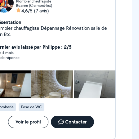
Plombier chauffagiste
Roanne (Clermont-Est)
4,6/5
(7 avis)
ésentation
er chauffagiste Dépannage Rénovation salle de
bain Etc
nier avis laissé par Philippe : 2/5
 a 4 mois
 de réponse
lomberie
Pose de WC
Voir le profil
Contacter