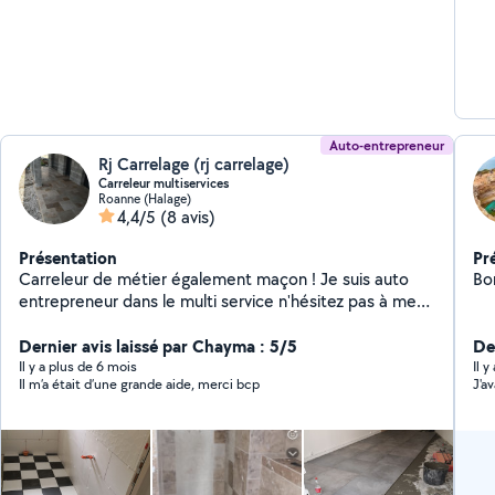
co
mat
tr
sécurit
de
pet
Auto-entrepreneur
Rj Carrelage (rj carrelage)
Carreleur multiservices
Roanne (Halage)
4,4/5
(8 avis)
Présentation
Pr
Carreleur de métier également maçon ! Je suis auto
Bon
entrepreneur dans le multi service n'hésitez pas à me
contacter pour un projet quelconque
Dernier avis laissé par Chayma : 5/5
De
Il y a plus de 6 mois
Il 
Il m’a était d’une grande aide, merci bcp
J'a