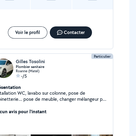
Voir le profil
Contacter
Particulier
Gilles Tosolini
Plombier sanitaire
Roanne (Matel)
-/5
ésentation
stallation WC, lavabo sur colonne, pose de
netterie... pose de meuble, changer mélangeur par
mitigeur ,poes de baignoire, d'évier,etc...
cun avis pour l'instant