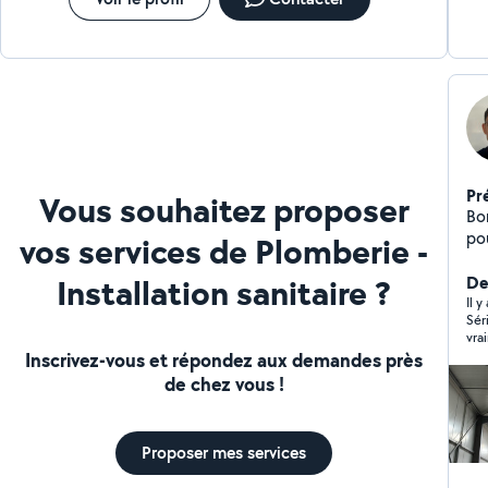
Pr
Vous souhaitez proposer
Bon
po
vos services de Plomberie -
d'é
Installation sanitaire ?
d'e
De
obj
Il 
Sér
qua
vra
no
Inscrivez-vous et répondez aux demandes près
pa
de chez vous !
ave
accompagne
tel
Proposer mes services
lum
int