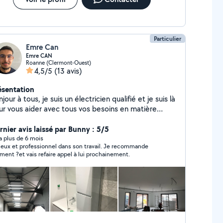
Particulier
Emre Can
Emre CAN
Roanne (Clermont-Ouest)
4,5/5
(13 avis)
ésentation
jour à tous, je suis un électricien qualifié et je suis là
ur vous aider avec tous vos besoins en matière
lectricité. Je m'appelle Emre Can et j'ai 5 ans
xpérience dans le domaine de l'électricité. Mon
rnier avis laissé par Bunny : 5/5
ectif principal est de fournir un service fiable et de
y a plus de 6 mois
ieux et professionnel dans son travail. Je recommande
lité à mes clients. Que ce soit pour l'installation de
iment ?et vais refaire appel à lui prochainement.
uveaux systèmes électriques, la réparation de
nnes, ou la mise en conformité de votre installation
c les normes de sécurité, je suis là pour vous
r. Je suis spécialisé dans diverses tâches
les que le câblage électrique, l'installation de
inaires, les tableaux électriques, les prises et
errupteurs, et bien plus encore. J'ai une