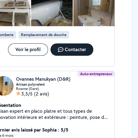
lomberie
Remplacement de douche
Voir le profil
Contacter
Auto-entrepreneur
Ovannes Manukyan (D&R)
Artisan polyvalent
Roanne (Gare)
3,5/5
(2 avis)
ésentation
tisan expert en placo platre et tous types de
ovation intérieure et extérieure : peinture, pose de
relage, parquet, isolation, pose de cuisine/SDB....
rnier avis laissé par Sophia : 5/5
 a 6 mois