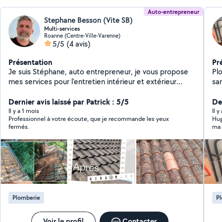
Auto-entrepreneur
Stephane Besson (Vite SB)
Multi-services
Roanne (Centre-Ville-Varenne)
5/5
(4 avis)
Présentation
Pr
Je suis Stéphane, auto entrepreneur, je vous propose
Plo
mes services pour l'entretien intérieur et extérieur
sa
(taille, tonte, débroussaillage, nettoyage toiture, petit
re
bricolage,. .) Je suis quelqu'un de très polyvalent.
Dernier avis laissé par Patrick : 5/5
De
Toujours ponctuel, j'aime le travail bien fait et privilégie
Il y a 1 mois
Il 
Professionnel à votre écoute, que je recommande les yeux
Hug
la qualité à la quantité. Suivant les travaux effectués, je
fermés.
ma 
peux vous faire profiter du crédit d'impôt service à la
ins
personne. Au plaisir de vous rendre service !!!
dan
Stéphane.
pro
On 
Plomberie
P
Voir le profil
Contacter