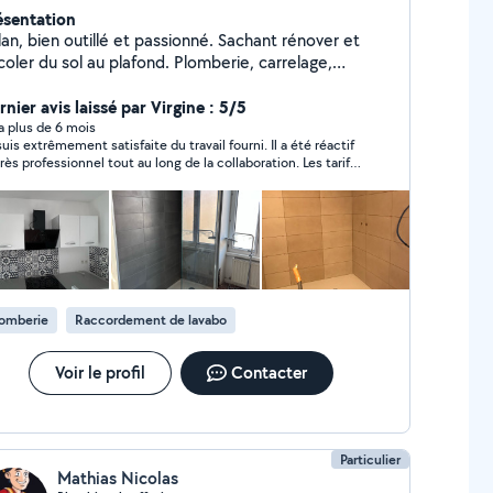
ésentation
n, bien outillé et passionné. Sachant rénover et
ler du sol au plafond. Plomberie, carrelage,
trerie, peinture, ... Je suis relativement disponible et
ès propre.
nier avis laissé par Virgine : 5/5
y a plus de 6 mois
suis extrêmement satisfaite du travail fourni. Il a été réactif
très professionnel tout au long de la collaboration. Les tarifs
posés étaient très corrects par rapport à la qualité du
vice. Je recommande vivement !
lomberie
Raccordement de lavabo
Voir le profil
Contacter
Particulier
Mathias Nicolas