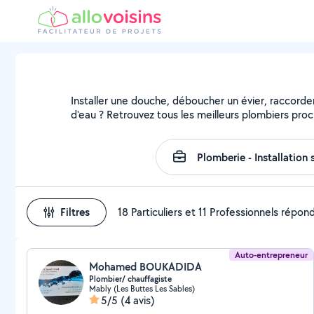
Installer une douche, déboucher un évier, raccorder
d'eau ? Retrouvez tous les meilleurs plombiers pro
Filtres
18 Particuliers et 11 Professionnels répon
Auto-entrepreneur
Mohamed BOUKADIDA
Plombier/ chauffagiste
Mably (Les Buttes Les Sables)
5/5
(4 avis)