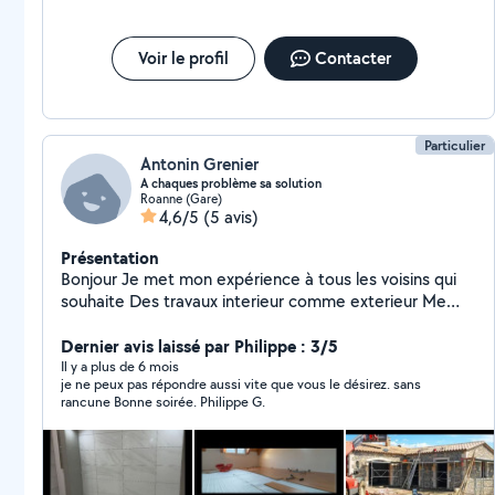
Voir le profil
Contacter
Particulier
Antonin Grenier
A chaques problème sa solution
Roanne (Gare)
4,6/5
(5 avis)
Présentation
Bonjour Je met mon expérience à tous les voisins qui
souhaite Des travaux interieur comme exterieur Me
contacter Disponibilité de beaucoup de materiel
même en location
Dernier avis laissé par Philippe : 3/5
Il y a plus de 6 mois
je ne peux pas répondre aussi vite que vous le désirez. sans
rancune Bonne soirée. Philippe G.