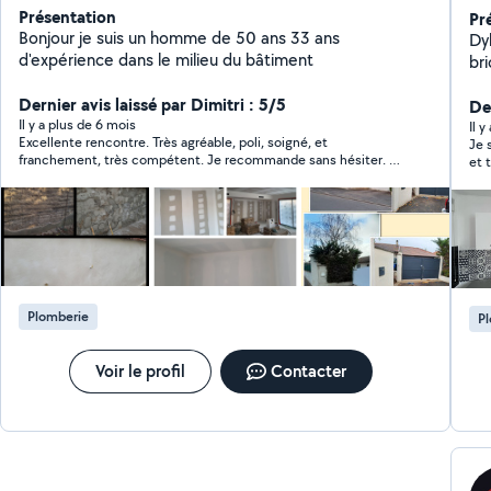
Présentation
Pr
Bonjour je suis un homme de 50 ans 33 ans
Dyla
d'expérience dans le milieu du bâtiment
brico
plâ
Dernier avis laissé par Dimitri : 5/5
tr
Der
Il y a plus de 6 mois
Il 
Excellente rencontre. Très agréable, poli, soigné, et
Je 
franchement, très compétent. Je recommande sans hésiter. Si
et 
vous cherchez quelqu'un de rassurant et fiable, voilà quelqu'un
pro
qui est tout indiqué. Encore merci à Firat
ser
Plomberie
P
Voir le profil
Contacter