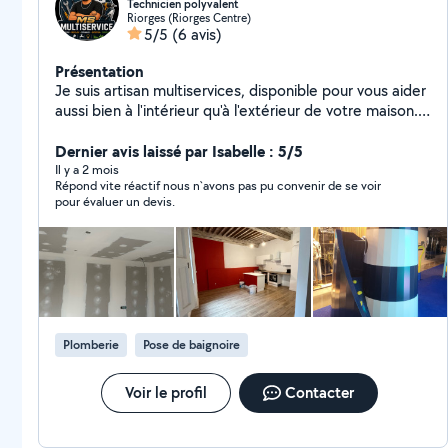
Technicien polyvalent
Riorges (Riorges Centre)
5/5
(6 avis)
Présentation
Je suis artisan multiservices, disponible pour vous aider
aussi bien à l'intérieur qu'à l'extérieur de votre maison.
Avec plusieurs années d'expérience en rénovation et
multiservices, je vous propose des prestations variées,
Dernier avis laissé par Isabelle : 5/5
sérieuses et adaptées à vos besoins. intérieur &
Il y a 2 mois
Répond vite réactif nous n`avons pas pu convenir de se voir
extérieur : montage, bricolage, manutention, entretien
pour évaluer un devis.
maison, jardin, tonte, taille, débroussaillage. Travail
soigné et rapide. Prestations éligibles au crédit d'impôt
(50 % de réduction)
Plomberie
Pose de baignoire
Voir le profil
Contacter