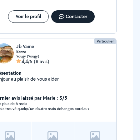
nnaissance approfondie des réglementations en
ière d'électricité et je veille à ce que tous les
avaux que je réalise respectent les normes de
Voir le profil
Contacter
é en vigueur. Je suis polyvalent j'ai également
s connaissances en plomberie et doué pour des
ites bricole
Particulier
Jb Vaine
Kenzo
Vougy (Vougy)
4,4/5
(8 avis)
ésentation
jour au plaisir de vous aider
rnier avis laissé par Marie : 3/5
y a plus de 6 mois
vais trouvé quelqu'un d'autre mais échanges cordiaux