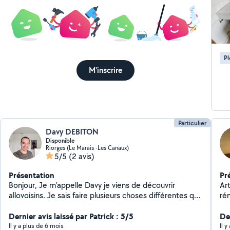
P
M'inscrire
Particulier
Davy DEBITON
Disponible
Riorges (Le Marais -Les Canaux)
5/5
(2 avis)
Présentation
Pr
Bonjour, Je m'appelle Davy je viens de découvrir
Ar
allovoisins. Je sais faire plusieurs choses différentes qui
rén
vont du graphisme print à l'entretien basique vélo en
car
passant par du bricolage, montage de meubles,
Dernier avis laissé par Patrick : 5/5
De
entretiens extérieurs, etc.. Je suis notamment en
Il y a plus de 6 mois
Il y