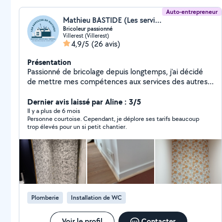
Auto-entrepreneur
Mathieu BASTIDE (Les services de Mathieu)
Bricoleur passionné
Villerest (Villerest)
4,9/5
(26 avis)
Présentation
Passionné de bricolage depuis longtemps, j'ai décidé
de mettre mes compétences aux services des autres.
Du montage de meuble, à la pose de sol, en passant
par la peinture, l'entretien du jardin ou encore le
Dernier avis laissé par Aline : 3/5
changement d'un robinet ou d'une prise, je serais ravis
Il y a plus de 6 mois
Personne courtoise. Cependant, je déplore ses tarifs beaucoup
de vous aider dans vos projets! Un seul objectif, votre
trop élevés pour un si petit chantier.
satisfaction !
Plomberie
Installation de WC
Voir le profil
Contacter