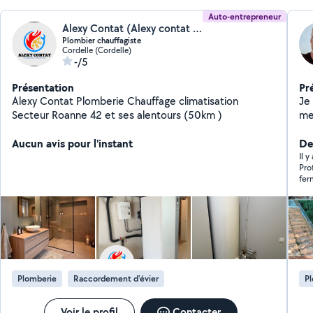
Auto-entrepreneur
Alexy Contat (Alexy contat plomberie chauffage)
Plombier chauffagiste
Cordelle (Cordelle)
-/5
Présentation
Pr
Alexy Contat Plomberie Chauffage climatisation
Je
Secteur Roanne 42 et ses alentours (50km )
mes
(ta
Aucun avis pour l'instant
bricolage,.
Der
Tou
Il y
Pro
la qual
fer
peu
personne. Au 
St
Plomberie
Raccordement d'évier
P
Voir le profil
Contacter