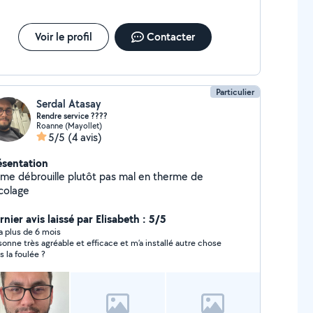
Voir le profil
Contacter
Particulier
Serdal Atasay
Rendre service ????
Roanne (Mayollet)
5/5
(4 avis)
ésentation
 me débrouille plutôt pas mal en therme de
icolage
nier avis laissé par Elisabeth : 5/5
y a plus de 6 mois
sonne très agréable et efficace et m’a installé autre chose
s la foulée ?