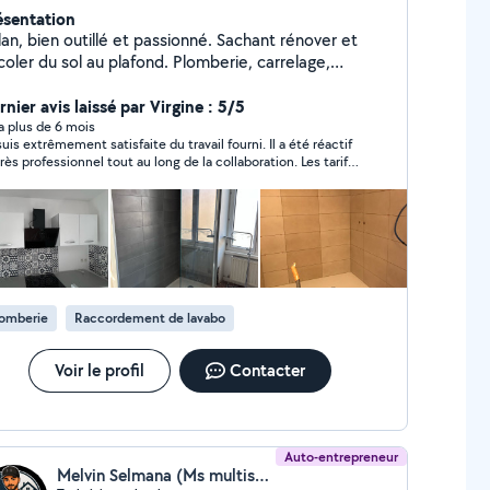
ésentation
n, bien outillé et passionné. Sachant rénover et
ler du sol au plafond. Plomberie, carrelage,
trerie, peinture, ... Je suis relativement disponible et
ès propre.
nier avis laissé par Virgine : 5/5
y a plus de 6 mois
suis extrêmement satisfaite du travail fourni. Il a été réactif
très professionnel tout au long de la collaboration. Les tarifs
posés étaient très corrects par rapport à la qualité du
vice. Je recommande vivement !
lomberie
Raccordement de lavabo
Voir le profil
Contacter
Auto-entrepreneur
Melvin Selmana (Ms multiservice)