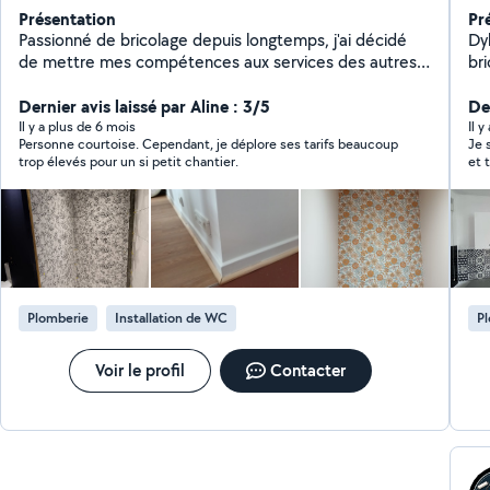
Présentation
Pr
Passionné de bricolage depuis longtemps, j'ai décidé
Dyla
de mettre mes compétences aux services des autres.
brico
Du montage de meuble, à la pose de sol, en passant
plâ
par la peinture, l'entretien du jardin ou encore le
Dernier avis laissé par Aline : 3/5
tr
Der
changement d'un robinet ou d'une prise, je serais ravis
Il y a plus de 6 mois
Il 
Personne courtoise. Cependant, je déplore ses tarifs beaucoup
Je 
de vous aider dans vos projets! Un seul objectif, votre
trop élevés pour un si petit chantier.
et 
satisfaction !
pro
ser
Plomberie
Installation de WC
P
Voir le profil
Contacter