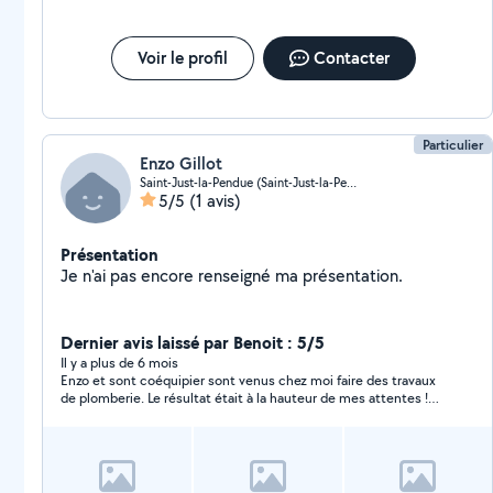
Voir le profil
Contacter
Particulier
Enzo Gillot
Saint-Just-la-Pendue (Saint-Just-la-Pendue)
5/5
(1 avis)
Présentation
Je n'ai pas encore renseigné ma présentation.
Dernier avis laissé par Benoit : 5/5
Il y a plus de 6 mois
Enzo et sont coéquipier sont venus chez moi faire des travaux
de plomberie. Le résultat était à la hauteur de mes attentes !
Personnes très sérieuse et à l’écoute du client. Je
recommande Enzo à 100%