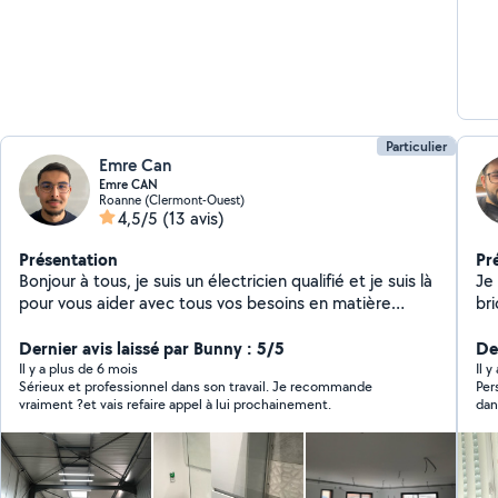
Particulier
Emre Can
Emre CAN
Roanne (Clermont-Ouest)
4,5/5
(13 avis)
Présentation
Pr
Bonjour à tous, je suis un électricien qualifié et je suis là
Je
pour vous aider avec tous vos besoins en matière
br
d'électricité. Je m'appelle Emre Can et j'ai 5 ans
d'expérience dans le domaine de l'électricité. Mon
Dernier avis laissé par Bunny : 5/5
Der
objectif principal est de fournir un service fiable et de
Il y a plus de 6 mois
Il 
Sérieux et professionnel dans son travail. Je recommande
Per
qualité à mes clients. Que ce soit pour l'installation de
vraiment ?et vais refaire appel à lui prochainement.
dan
nouveaux systèmes électriques, la réparation de
pannes, ou la mise en conformité de votre installation
avec les normes de sécurité, je suis là pour vous
accompagner. Je suis spécialisé dans diverses tâches