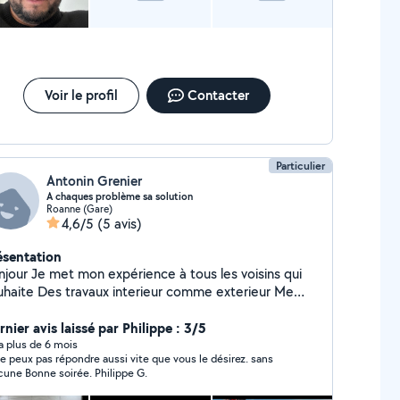
Voir le profil
Contacter
Particulier
Antonin Grenier
A chaques problème sa solution
Roanne (Gare)
4,6/5
(5 avis)
ésentation
expérience à tous les voisins qui
avaux interieur comme exterieur Me
ponibilité de beaucoup de materiel
me en location
nier avis laissé par Philippe : 3/5
y a plus de 6 mois
ne peux pas répondre aussi vite que vous le désirez. sans
rancune Bonne soirée. Philippe G.