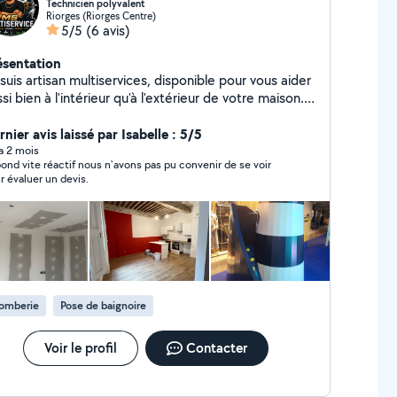
Technicien polyvalent
Riorges (Riorges Centre)
5/5
(6 avis)
ésentation
suis artisan multiservices, disponible pour vous aider
si bien à l'intérieur qu'à l'extérieur de votre maison.
ec plusieurs années d'expérience en rénovation et
ltiservices, je vous propose des prestations variées,
nier avis laissé par Isabelle : 5/5
ieuses et adaptées à vos besoins. intérieur &
 a 2 mois
ond vite réactif nous n`avons pas pu convenir de se voir
térieur : montage, bricolage, manutention, entretien
r évaluer un devis.
son, jardin, tonte, taille, débroussaillage. Travail
 rapide. Prestations éligibles au crédit d'impôt
0 % de réduction)
lomberie
Pose de baignoire
Voir le profil
Contacter