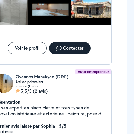
Voir le profil
Contacter
Auto-entrepreneur
Ovannes Manukyan (D&R)
Artisan polyvalent
Roanne (Gare)
3,5/5
(2 avis)
ésentation
tisan expert en placo platre et tous types de
ovation intérieure et extérieure : peinture, pose de
relage, parquet, isolation, pose de cuisine/SDB....
rnier avis laissé par Sophia : 5/5
 a 6 mois