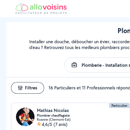
Plom
Installer une douche, déboucher un évier, raccorder
d'eau ? Retrouvez tous les meilleurs plombiers pro
Filtres
16 Particuliers et 11 Professionnels répon
Particulier
Mathias Nicolas
Plombier chauffagiste
Roanne (Clermont-Est)
4,6/5
(7 avis)