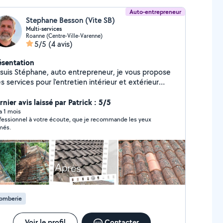
Auto-entrepreneur
Stephane Besson (Vite SB)
Multi-services
Roanne (Centre-Ville-Varenne)
5/5
(4 avis)
ésentation
 suis Stéphane, auto entrepreneur, je vous propose
 services pour l'entretien intérieur et extérieur
ille, tonte, débroussaillage, nettoyage toiture, petit
 .) Je suis quelqu'un de très polyvalent.
nier avis laissé par Patrick : 5/5
jours ponctuel, j'aime le travail bien fait et privilégie
 a 1 mois
fessionnel à votre écoute, que je recommande les yeux
ité à la quantité. Suivant les travaux effectués, je
més.
x vous faire profiter du crédit d'impôt service à la
plaisir de vous rendre service !!!
éphane.
lomberie
Voir le profil
Contacter