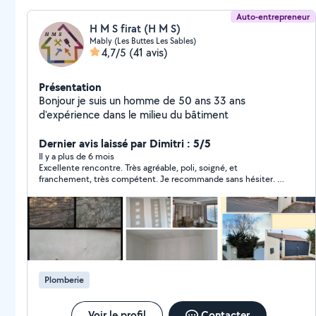
Auto-entrepreneur
H M S firat (H M S)
Mably (Les Buttes Les Sables)
4,7/5
(41 avis)
Présentation
Bonjour je suis un homme de 50 ans 33 ans
d'expérience dans le milieu du bâtiment
Dernier avis laissé par Dimitri : 5/5
Il y a plus de 6 mois
Excellente rencontre. Très agréable, poli, soigné, et
franchement, très compétent. Je recommande sans hésiter. Si
vous cherchez quelqu'un de rassurant et fiable, voilà quelqu'un
qui est tout indiqué. Encore merci à Firat
Plomberie
Voir le profil
Contacter