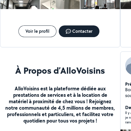
telles que le câblage électrique, l'installation de
luminaires, les tableaux électriques, les prises et
interrupteurs, et bien plus encore. J'ai une
connaissance approfondie des réglementations en
matière d'électricité et je veille à ce que tous les
travaux que je réalise respectent les normes de
Voir le profil
Contacter
sécurité en vigueur. Je suis polyvalent j'ai également
des connaissances en plomberie et doué pour des
petites bricole
À Propos d’AlloVoisins
Pr
AlloVoisins est la plateforme dédiée aux
Bonjour Je met mon 
prestations de services et à la location de
souhaite Des tr
matériel à proximité de chez vous ! Rejoignez
contacter Dis
notre communauté de 4,5 millions de membres,
mê
Der
Il 
professionnels et particuliers, et facilitez votre
je 
quotidien pour tous vos projets !