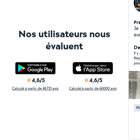
Pr
Je 
Nos utilisateurs nous
aus
Av
évaluent
mu
Der
sér
Il y
Rép
ex
pou
mai
soigné et
(5
4,6/5
4,6/5
Calculé à partir de 48731 avis
Calculé à partir de 66000 avis
P