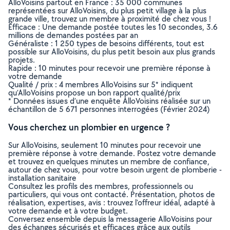
AlloVoisins partout en France : 35 000 communes
représentées sur AlloVoisins, du plus petit village à la plus
grande ville, trouvez un membre à proximité de chez vous !
Efficace : Une demande postée toutes les 10 secondes, 3.6
millions de demandes postées par an
Généraliste : 1 250 types de besoins différents, tout est
possible sur AlloVoisins, du plus petit besoin aux plus grands
projets.
Rapide : 10 minutes pour recevoir une première réponse à
votre demande
Qualité / prix : 4 membres AlloVoisins sur 5* indiquent
qu’AlloVoisins propose un bon rapport qualité/prix
* Données issues d’une enquête AlloVoisins réalisée sur un
échantillon de 5 671 personnes interrogées (Février 2024)
Vous cherchez un plombier en urgence ?
Sur AlloVoisins, seulement 10 minutes pour recevoir une
première réponse à votre demande. Postez votre demande
et trouvez en quelques minutes un membre de confiance,
autour de chez vous, pour votre besoin urgent de plomberie -
installation sanitaire
Consultez les profils des membres, professionnels ou
particuliers, qui vous ont contacté. Présentation, photos de
réalisation, expertises, avis : trouvez l'offreur idéal, adapté à
votre demande et à votre budget.
Conversez ensemble depuis la messagerie AlloVoisins pour
des échanges sécurisés et efficaces grâce aux outils