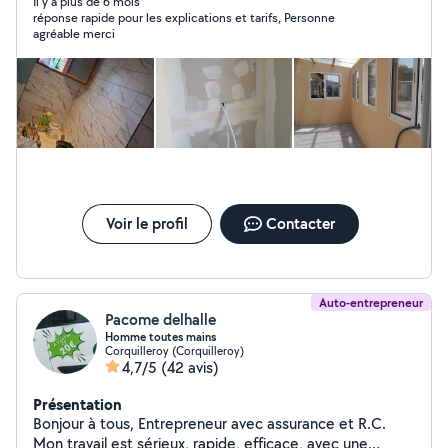
Il y a plus de 6 mois
réponse rapide pour les explications et tarifs, Personne
agréable merci
Voir le profil
Contacter
Auto-entrepreneur
Pacome delhalle
Homme toutes mains
Corquilleroy (Corquilleroy)
4,7/5
(42 avis)
Présentation
Bonjour à tous, Entrepreneur avec assurance et R.C.
Mon travail est sérieux, rapide, efficace, avec une