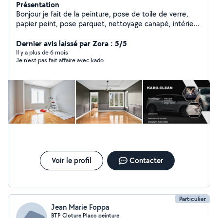
Présentation
Bonjour je fait de la peinture, pose de toile de verre,
papier peint, pose parquet, nettoyage canapé, intérieur
voiture, Matelas,ect N'hésitez pas à me contacter pour
plus de renseignements
Dernier avis laissé par Zora : 5/5
Il y a plus de 6 mois
Je n’est pas fait affaire avec kado
Voir le profil
Contacter
Particulier
Jean Marie Foppa
BTP Cloture Placo peinture