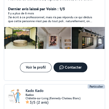
garantie et un suivi de mes interventions. Mes avis, son
un gage de qualité et je vous en remercie. j'étudie
Dernier avis laissé par Voisin : 1/5
n'importe quelle demande et je ne fais que ce que je
Il y a plus de 6 mois
J’ai écrit à ce professionnel, mais n’a pas répondu ce qui déduis
sais faire. Cordialement Pacôme. Citation: "Celui qui
que cette personne n’est pas du tout poli.. naturellement, on
croît qu'un professionnel coût chèr, n a aucune idée de
peut imaginer qu’il n’est pas sérieux dans son travail
combien peut lui coûter un incompétent " G.Nakhleh
Voir le profil
Contacter
Particulier
Kado Kado
Kadoo
Châlette-sur-Loing (Kennedy-Chateau Blanc)
3/5
(2 avis)