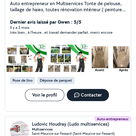
Auto entrepreneur en Multiservices Tonte de pelouse,
taillage de haies, toutes rénovation intérieur ( peinture,
enduit, ect....) bricolage, petit travaux (pose de
carrelage, parquet, sols souples, revêtement mureaux,
Dernier avis laissé par Gwen : 5/5
rangement de bois de cheminée, montage de meuble .
Il y a 3 mois
très bien , à l'heure , et travail demander parfait. merci encore
Pose de lino
Dépose de parquet
Voir le profil
Contacter
Auto-entrepreneur
Ludovic Houdray (Ludo multiservices)
Multiservices
Saint-Maurice-sur-Fessard (Saint-Maurice-sur-Fessard)