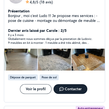
4,8/5
(18 avis)
Présentation
Bonjour , moi c'est Ludo !!! Je propose mes services : -
pose de cuisine - montage ou démontage de meuble en
kit - peinture - pose parquet , lino - tondre et
débroussailler le jardin - nettoyage de terrasse - pose
Dernier avis laissé par Carole : 2/5
de tv au mur - plein d'autres petits travaux Vous pouvez
Il y a 3 mois
Globalement nous sommes déçus par la prestation de Ludovic.
me joindre directement sur mon téléphone au 06-72-
9 meubles en kit à monter : 1 meuble a été très abîmé, des
29-34-91 . Je répondrais volontiers a effectuer vos
réglages sur deux autres n’ont pas été effectués et nous avions
travaux demander . J'aime le travail propre et soigner .
convenu qu’une armoire serait fixée, cela n’a pas été fait. Mon
Merci à vous !!!!! Ludo
mari était très mécontent donc il a finalement déduit le
meuble qui a été abîmé de sa facture, mais au final nous
perdons un temps fou à devoir commander de nouvelles
pièces.
Dépose de parquet
Pose de sol
Voir le profil
Contacter
Auto-entrepreneur