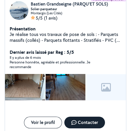
Bastien Grandseigne (PARQU'ET SOLS)
Solier-parqueteur
Montargis (Les Cités)
5/5
(1 avis)
Présentation
Je réalise tous vos travaux de pose de sols : - Parquets
massifs (collés) - Parquets flottants - Stratifiés - PVC (en
rouleaux, en dalles et en lames) - Linoléum - Moquettes
- Pose de plinthes - Préparations de supports Poseur de
Dernier avis laissé par Reg : 5/5
sols depuis plus de 5 ans, j'ai notamment travaillé en
Il y a plus de 6 mois
Personne honnête, agréable et professionnelle. Je
Suisse sur des chantiers très exigeants, principalement
recommande
dans la pose de parquets massifs. Je suis à l'écoute de
votre projet, contactez-moi pour en discuter !
Voir le profil
Contacter