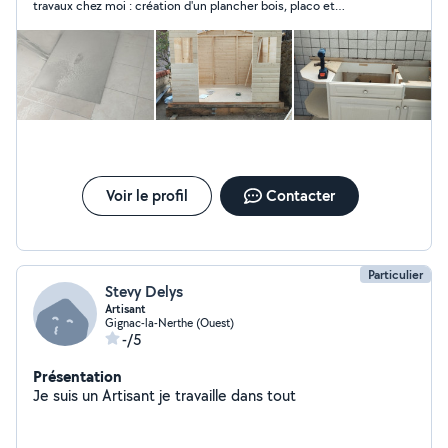
travaux chez moi : création d'un plancher bois, placo et
peinture. Résultat : un plancher même pas droit, des placos
très mal posés qui bougent et pour la peinture... cela n'a jamais
été fait. Ils sont partis sans finir le chantier et en prenant un
maximum d'acomptes en espèces bien sûr.Des escrocs sans
scrupules qui m'ont fait un travail immonde.
Voir le profil
Contacter
Particulier
Stevy Delys
Artisant
Gignac-la-Nerthe (Ouest)
-/5
Présentation
Je suis un Artisant je travaille dans tout