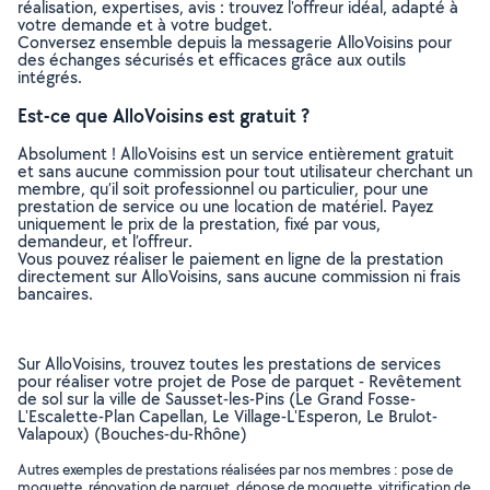
réalisation, expertises, avis : trouvez l'offreur idéal, adapté à
votre demande et à votre budget.
Conversez ensemble depuis la messagerie AlloVoisins pour
des échanges sécurisés et efficaces grâce aux outils
intégrés.
Est-ce que AlloVoisins est gratuit ?
Absolument ! AlloVoisins est un service entièrement gratuit
et sans aucune commission pour tout utilisateur cherchant un
membre, qu’il soit professionnel ou particulier, pour une
prestation de service ou une location de matériel. Payez
uniquement le prix de la prestation, fixé par vous,
demandeur, et l’offreur.
Vous pouvez réaliser le paiement en ligne de la prestation
directement sur AlloVoisins, sans aucune commission ni frais
bancaires.
Sur AlloVoisins, trouvez toutes les prestations de services
pour réaliser votre projet de Pose de parquet - Revêtement
de sol sur la ville de Sausset-les-Pins (Le Grand Fosse-
L'Escalette-Plan Capellan, Le Village-L'Esperon, Le Brulot-
Valapoux) (Bouches-du-Rhône)
Autres exemples de prestations réalisées par nos membres : pose de
moquette, rénovation de parquet, dépose de moquette, vitrification de