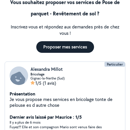
esthétique. PAINT Life, c'est l'art de transformer vos
Vous souhaitez proposer vos services de Pose de
espaces
parquet - Revêtement de sol ?
Inscrivez-vous et répondez aux demandes près de chez
vous !
Proposer mes services
Particulier
Alexandra Millot
Bricolage
Gignac-la-Nerthe (Sud)
1/5
(1 avis)
Présentation
Je vous propose mes services en bricolage tonte de
pelouse es d autre chose
Dernier avis laissé par Maurice : 1/5
Il y a plus de 6 mois
Fuyez!!! Elle et son compagnon Mario sont venus faire des