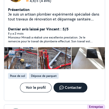
4,8/5
(4 avis)
Présentation
Je suis un artisan plombier expérimenté spécialisé dans
tout travaux de rénovation et dépannage sanitaire
(installation et maintenance dans tous les équipements
sanitaires , WC, robinetterie, lavabo,évier de cuisine
Dernier avis laissé par Vincent : 5/5
étanchéité, recherche fuite, service jardin arrosage)
Il y a 2 mois
Monsieur Mmadi a réalisé une excellente prestation. Je le
serieux et professionnel.
remercie pour le travail de plomberie effectué. Son travail est
soigné et ses tarifs sont corrects. Je le recontacterai si besoin.
Je le recommande vivement.
Pose de sol
Dépose de parquet
Voir le profil
Contacter
Entreprise