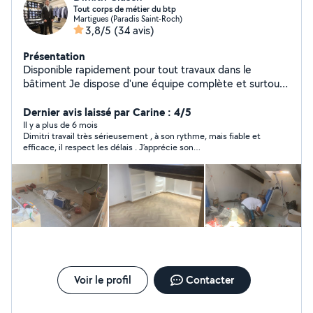
Tout corps de métier du btp
Martigues (Paradis Saint-Roch)
3,8/5
(34 avis)
Présentation
Disponible rapidement pour tout travaux dans le
bâtiment Je dispose d'une équipe complète et surtout
expérimentée Plomberie Électricité Carrelage Pose de
salle de bain Pose de cuisine Maçonnerie Pose de
Dernier avis laissé par Carine : 4/5
climatisation entretien dépannage Menuiserie alu PVC
Il y a plus de 6 mois
Dimitri travail très sérieusement , à son rythme, mais fiable et
pose et dépannage Serrurerie Ferronnerie sur-mesure
efficace, il respect les délais . J’apprécie son
Architecte Décorateur d'intérieur
professionnalisme. Je recommande .
Voir le profil
Contacter