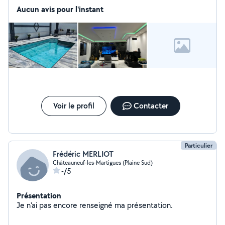
avons à coeur de conseiller nos clients au mieux.
Aucun avis pour l'instant
N'hésitez pas à nous contacter, nous sommes à votre
disposition. A bientôt.
Voir le profil
Contacter
Particulier
Frédéric MERLIOT
Châteauneuf-les-Martigues (Plaine Sud)
-/5
Présentation
Je n'ai pas encore renseigné ma présentation.