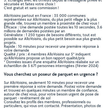
3. Echangez avec les offreurs depuis la messagerie privée et
sécurisée et faites votre choix !
C’est gratuit et sans commission !
AlloVoisins partout en France : 35 000 communes
représentées sur AlloVoisins, du plus petit village à la plus
grande ville, trouvez un membre à proximité de chez vous !
Efficace : Une demande postée toutes les 10 secondes, 3.6
millions de demandes postées par an
Généraliste : 1 250 types de besoins différents, tout est
possible sur AlloVoisins, du plus petit besoin aux plus grands
projets.
Rapide : 10 minutes pour recevoir une première réponse à
votre demande
Qualité / prix : 4 membres AlloVoisins sur 5* indiquent
qu’AlloVoisins propose un bon rapport qualité/prix
* Données issues d’une enquête AlloVoisins réalisée sur un
échantillon de 5 671 personnes interrogées (Février 2024)
Vous cherchez un poseur de parquet en urgence ?
Sur AlloVoisins, seulement 10 minutes pour recevoir une
première réponse à votre demande. Postez votre demande
et trouvez en quelques minutes un membre de confiance,
autour de chez vous, pour votre besoin urgent de pose de
parquet - revêtement de sol
Consultez les profils des membres, professionnels ou
particuliers, qui vous ont contacté. Présentation, photos de