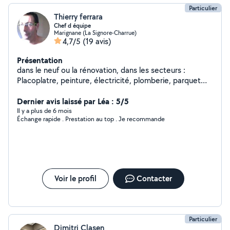
Particulier
Thierry ferrara
Chef d équipe
Marignane (La Signore-Charrue)
4,7/5
(19 avis)
Présentation
dans le neuf ou la rénovation, dans les secteurs :
Placoplatre, peinture, électricité, plomberie, parquet
flottant, sol souple , menuiserie libre en semaine ou
week-end celons vos besoins et disponibilités
Dernier avis laissé par Léa : 5/5
Il y a plus de 6 mois
Échange rapide . Prestation au top . Je recommande
Voir le profil
Contacter
Particulier
Dimitri Clasen