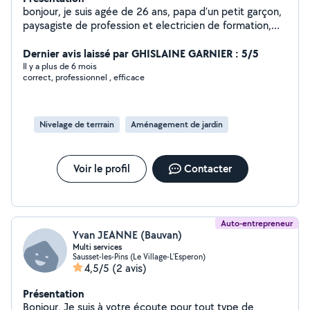
bonjour, je suis agée de 26 ans, papa d’un petit garçon,
paysagiste de profession et electricien de formation,
capable de repondre aux 2 domaines, je vous propose
mes services.
Dernier avis laissé par GHISLAINE GARNIER : 5/5
Il y a plus de 6 mois
correct, professionnel , efficace
Nivelage de terrrain
Aménagement de jardin
Voir le profil
Contacter
Auto-entrepreneur
Yvan JEANNE (Bauvan)
Multi services
Sausset-les-Pins (Le Village-L'Esperon)
4,5/5
(2 avis)
Présentation
Bonjour, Je suis à votre écoute pour tout type de