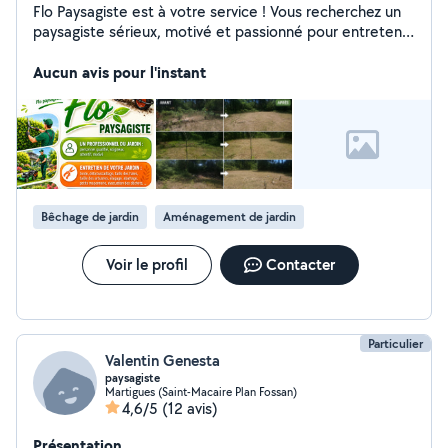
Flo Paysagiste est à votre service ! Vous recherchez un
paysagiste sérieux, motivé et passionné pour entretenir
vos espaces verts ? Je vous propose mes services :
Tonte de pelouse Débroussaillage Taille de haies et
Aucun avis pour l'instant
d'arbustes Élagage Petite maçonnerie extérieure ️
Évacuation des déchets verts Intervention ponctuelle
ou contrat d'entretien annuel Travail soigné Devis gratuit
Déplacement rapide Bénéficiez de 50 % de crédit
d'impôt selon les conditions en vigueur N'hésitez pas à
me contacter en message privé ou par téléphone pour
un devis gratuit.
Bêchage de jardin
Aménagement de jardin
Voir le profil
Contacter
Particulier
Valentin Genesta
paysagiste
Martigues (Saint-Macaire Plan Fossan)
4,6/5
(12 avis)
Présentation