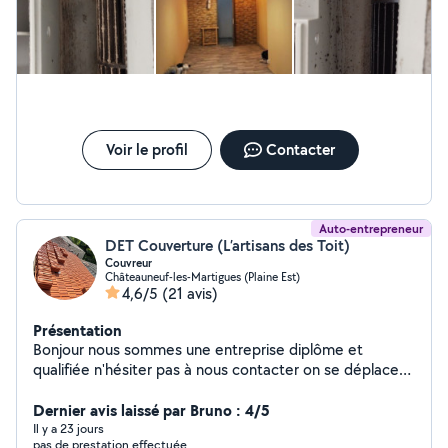
Voir le profil
Contacter
Auto-entrepreneur
DET Couverture (L’artisans des Toit)
Couvreur
Châteauneuf-les-Martigues (Plaine Est)
4,6/5
(21 avis)
Présentation
Bonjour nous sommes une entreprise diplôme et
qualifiée n'hésiter pas à nous contacter on se déplace
dans toute les bouches-du-Rhône Inspection toiture &
Dernier avis laissé par Bruno : 4/5
Devis GRATUIT Entreprise père & fils
Il y a 23 jours
pas de prestation effectuée