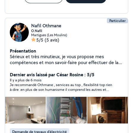
Particulier
Nafil Othmane
O.Nafil
Martigues (Les Moulins)
5/5
(5 avis)
Présentation
Sérieux et très minutieux, je vous propose mes
compétences et mon savoir-faire pour effectuer de la
rénovation (peinture, placo, électricité, plomberie...) et
petits travaux en tout genre, de votre logement.
Dernier avis laissé par César Rosine : 5/5
Il y a plus de 6 mois
Je recommandé Othmane , services au top , flexibilité top rien
à dire .en plus de son humanisme il comprend les autres et
n’hésite pas a apporter son aide même au delà du devis fixé.
Merci Othmane. On se revoit très bientôt pour Terminer mon
chantier. J’oubliai cet artisan est multitâche un vrai couteau
suisse. Je suis très satisfaite 🙏🏼🙏🏼merci.
Demande de travaux d’électricité