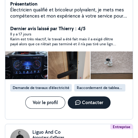
Présentation
Électricien qualifié et bricoleur polyvalent, je mets mes
compétences et mon expérience à votre service pour
tous types de travaux. Spécialisé dans l'installation
électrique, la mise en conformité, la rénovation et le
Dernier avis laissé par Thierry : 4/5
dépannage, j'interviens avec sérieux et
Il y a 17 jours
Karim est très réactif, le travail a été fait mais il a exigé d'être
professionnalisme pour garantir votre sécurité et votre
payé alors que ce n'était pas terminé et il n'a pas tiré une ligne
satisfaction. Grâce à ma polyvalence, je réalise
qui avait été prévue au devis sans retrancher les frais de
également de nombreux travaux de bricolage: montage
matériel en moins.
de meubles, fixation d'étagères, pose de luminaires,
petites réparations, aménagement intérieur et autres
travaux du quotidien. Sérieux, minutieux et réactif, je
m'engage à fournir un travail soigné, de qualité et
adapté à vos besoins.
Demande de travaux d’électricité
Raccordement de tableau électrique
Voir le profil
Contacter
Entreprise
Liguo And Co
Apporteur d'affaires