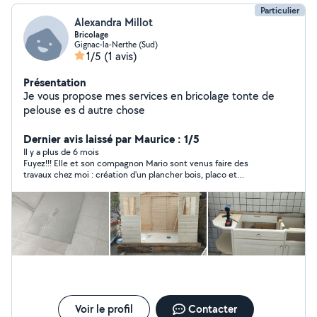
Particulier
Alexandra Millot
Bricolage
Gignac-la-Nerthe (Sud)
1/5
(1 avis)
Présentation
Je vous propose mes services en bricolage tonte de
pelouse es d autre chose
Dernier avis laissé par Maurice : 1/5
Il y a plus de 6 mois
Fuyez!!! Elle et son compagnon Mario sont venus faire des
travaux chez moi : création d'un plancher bois, placo et
peinture. Résultat : un plancher même pas droit, des placos
très mal posés qui bougent et pour la peinture... cela n'a jamais
été fait. Ils sont partis sans finir le chantier et en prenant un
maximum d'acomptes en espèces bien sûr.Des escrocs sans
scrupules qui m'ont fait un travail immonde.
Voir le profil
Contacter