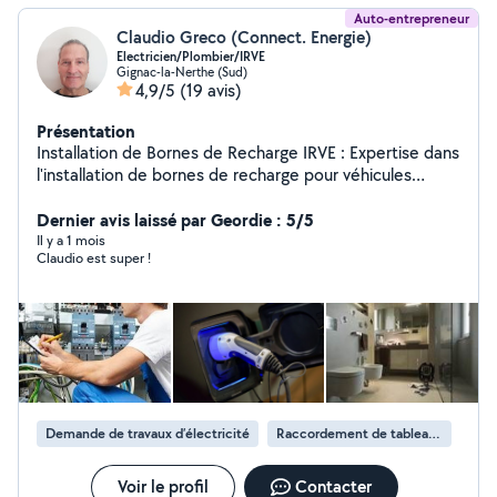
Auto-entrepreneur
Claudio Greco (Connect. Energie)
Electricien/Plombier/IRVE
Gignac-la-Nerthe (Sud)
4,9/5
(19 avis)
Présentation
Installation de Bornes de Recharge IRVE : Expertise dans
l'installation de bornes de recharge pour véhicules
électriques, conformes aux normes de sécurité et de
performance. Analyse des besoins pour le choix de la
Dernier avis laissé par Geordie : 5/5
borne adaptée (puissance, emplacement, etc.). Mise
Il y a 1 mois
Claudio est super !
en service et conseils sur l'utilisation optimale de ces
équipements. Travaux d'Électricité Générale :
Réalisation de toutes les travaux électriques (neuf et
rénovation). Maintenance et dépannage électrique en
urgence. Plomberie : Services complets en plomberie, y
compris l'installation, la réparation et l'entretien des
équipements sanitaires. Dépannage rapide de fuites,
bouchons et autres problèmes de plomberie.
Demande de travaux d’électricité
Raccordement de tableau électrique
Installation de systèmes de plomberie éco-
responsables pour un meilleur respect de
l'environnement.
Voir le profil
Contacter