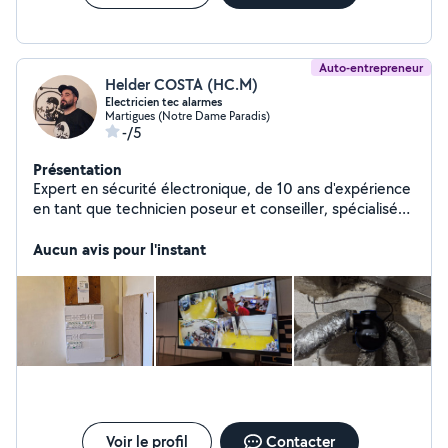
Auto-entrepreneur
Helder COSTA (HC.M)
Electricien tec alarmes
Martigues (Notre Dame Paradis)
-/5
Présentation
Expert en sécurité électronique, de 10 ans d'expérience
en tant que technicien poseur et conseiller, spécialisé
en alarmes et vidéosurveillance. Électricien et bricoleur
passionné, chaque mission est un défi, et la réussite une
Aucun avis pour l'instant
obligation.
Voir le profil
Contacter