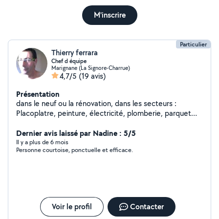
M'inscrire
Particulier
Thierry ferrara
Chef d équipe
Marignane (La Signore-Charrue)
4,7/5
(19 avis)
Présentation
dans le neuf ou la rénovation, dans les secteurs :
Placoplatre, peinture, électricité, plomberie, parquet
flottant, sol souple , menuiserie libre en semaine ou
week-end celons vos besoins et disponibilités
Dernier avis laissé par Nadine : 5/5
Il y a plus de 6 mois
Personne courtoise, ponctuelle et efficace.
Voir le profil
Contacter