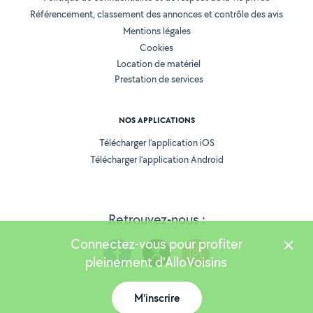
Référencement, classement des annonces et contrôle des avis
Mentions légales
Cookies
Location de matériel
Prestation de services
NOS APPLICATIONS
Télécharger l’application iOS
Télécharger l’application Android
Retrouvez-nous :
Connectez-vous pour profiter
pleinement d'AlloVoisins
M'inscrire
Version 25.5.3
Carte