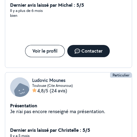
services pour des ménage à domicile et bureau. Ayant
Dernier avis laissé par Michel : 5/5
un attrait particulier pour les relations aux autres, je
Il y a plus de 6 mois
bien
peux également prendre soins et/ou tenir compagnie
aux personnes âgées. Mon rôle de maman me
permettrait aussi de garde les enfants N'hésitez pas à
me contacter si vous êtes intéressés merci d'avance Je
suis dynamique, polyvalante, persévérant, souriante,
solidaire.
Voir le profil
Contacter
Particulier
Ludovic Mounes
Toulouse (Cite Amouroux)
4,8/5
(24 avis)
Présentation
Je n'ai pas encore renseigné ma présentation.
Dernier avis laissé par Christelle : 5/5
Il y a 5 mois