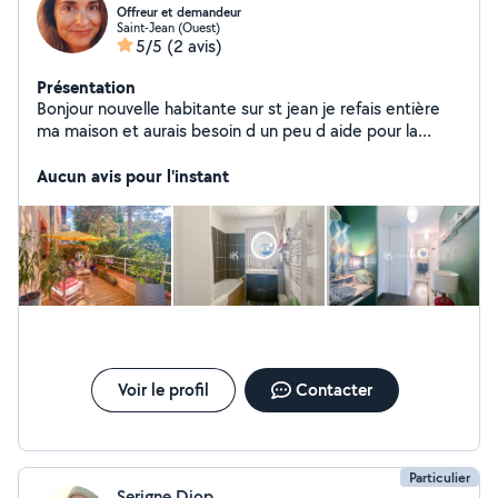
Offreur et demandeur
Saint-Jean (Ouest)
5/5
(2 avis)
Présentation
Bonjour nouvelle habitante sur st jean je refais entière
ma maison et aurais besoin d un peu d aide pour la
tapisserie Je peux vous venir aussi en aide pour du
home staging, décoration, rangement, ménage . Merci à
Aucun avis pour l'instant
vous
Voir le profil
Contacter
Particulier
Serigne Diop