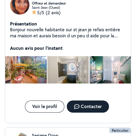
Offreur et demandeur
Saint-Jean (Ouest)
5/5
(2 avis)
Présentation
Bonjour nouvelle habitante sur st jean je refais entière
ma maison et aurais besoin d un peu d aide pour la
tapisserie Je peux vous venir aussi en aide pour du
home staging, décoration, rangement, ménage . Merci à
Aucun avis pour l'instant
vous
Voir le profil
Contacter
Particulier
Serigne Diop