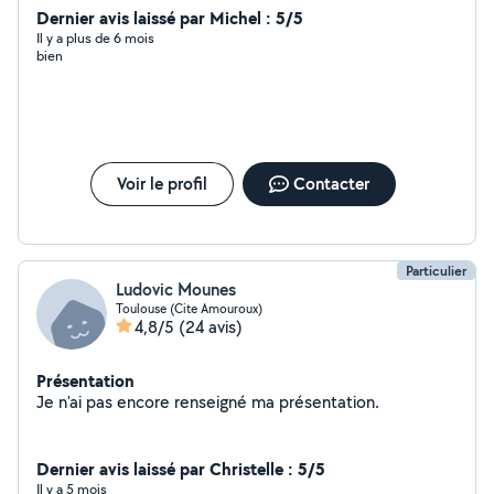
services pour des ménage à domicile et bureau. Ayant
Dernier avis laissé par Michel : 5/5
un attrait particulier pour les relations aux autres, je
Il y a plus de 6 mois
bien
peux également prendre soins et/ou tenir compagnie
aux personnes âgées. Mon rôle de maman me
permettrait aussi de garde les enfants N'hésitez pas à
me contacter si vous êtes intéressés merci d'avance Je
suis dynamique, polyvalante, persévérant, souriante,
solidaire.
Voir le profil
Contacter
Particulier
Ludovic Mounes
Toulouse (Cite Amouroux)
4,8/5
(24 avis)
Présentation
Je n'ai pas encore renseigné ma présentation.
Dernier avis laissé par Christelle : 5/5
Il y a 5 mois