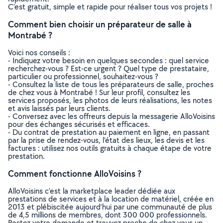
C’est gratuit, simple et rapide pour réaliser tous vos projets !
Comment bien choisir un préparateur de salle à
Montrabé ?
Voici nos conseils :
- Indiquez votre besoin en quelques secondes : quel service
recherchez-vous ? Est-ce urgent ? Quel type de prestataire,
particulier ou professionnel, souhaitez-vous ?
- Consultez la liste de tous les préparateurs de salle, proches
de chez vous à Montrabé ! Sur leur profil, consultez les
services proposés, les photos de leurs réalisations, les notes
et avis laissés par leurs clients.
- Conversez avec les offreurs depuis la messagerie AlloVoisins
pour des échanges sécurisés et efficaces.
- Du contrat de prestation au paiement en ligne, en passant
par la prise de rendez-vous, l’état des lieux, les devis et les
factures : utilisez nos outils gratuits à chaque étape de votre
prestation.
Comment fonctionne AlloVoisins ?
AlloVoisins c’est la marketplace leader dédiée aux
prestations de services et à la location de matériel, créée en
2013 et plébiscitée aujourd’hui par une communauté de plus
de 4,5 millions de membres, dont 300 000 professionnels.
Postez votre demande et trouvez proche de chez vous un