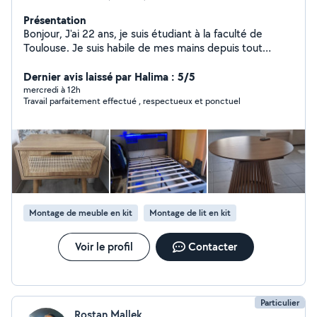
Présentation
Bonjour, J'ai 22 ans, je suis étudiant à la faculté de
Toulouse. Je suis habile de mes mains depuis tout
jeune, je réalise principalement des prestations de
montage de meuble en kit, n'hésitez pas à me
Dernier avis laissé par Halima : 5/5
contacter :) Je serai ravis de pouvoir vous venir en aide
mercredi à 12h
Travail parfaitement effectué , respectueux et ponctuel
Montage de meuble en kit
Montage de lit en kit
Voir le profil
Contacter
Particulier
Rostan Mallek