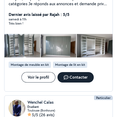
catégories Je réponds aux annonces et demande privée
uniquement pour ces 3 catégories : Déménagement,
manutention et montage de meuble Ayant une solide
Dernier avis laissé par Rajah : 5/5
expérience en déménagement, je vous propose mes
samedi à 11h
Très bien !
services. Je suis également expérimenté dans le
montage de meubles de toutes marques, en particulier
des dressings. Je dispose du matériel nécessaire.
Minutieux, compétent et ponctuel. Je serais ravi de
pouvoir vous apporter mon aide.
Montage de meuble en kit
Montage de lit en kit
Voir le profil
Contacter
Particulier
Wenchel Calas
Étudiant
Toulouse (Bonhoure)
5/5
(26 avis)