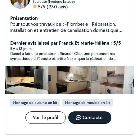
Toulouse (Frederic Estebe)
5/5
(230 avis)
Présentation
Pour tout vos travaux de : -Plomberie : Réparation,
installation et entretien de canalisation domestique
d'eau. -Electricité : conception, installation, entretien et
dépannage des réseaux et équipements électriques
Dernier avis laissé par Franck Et Marie-Hélène : 5/5
domestiques, pose chauffage, rénovation électrique. -
Il y a 13 jours
Daniel a fait une prestation efficace ! C'est une personne très
Menuiserie : Changer des serrures, changer des
sympathique, à l'écoute et prête à expliquer la réalisation de
crémones, changer des ensemble de béquille, changer
son travail. Nous sommes heureux d'avoir fait sa connaissance
des barillet de porte(canon/cylindre), montage et
et n'hésiterons pas à faire appel souvent à lui ! Bonne
démontage de différents types de meubles (armoire,
continuation ! Marie-Hélène et Franck
meuble de cuisine, dressings...), aménagement de
cuisine.... -Petits travaux de maçonnerie. -Manutention. -
Installation d'antenne TV et satellite. -Solution de
connexion internet domestique. -Changer, installer et
Montage de cuisine en kit
Montage de meuble en kit
mise en marche du matériel électroménager. -Installer
des tringles à rideaux. -Peinture Devis gratuit. Je vous
propose un travail soigné
Voir le profil
Contacter