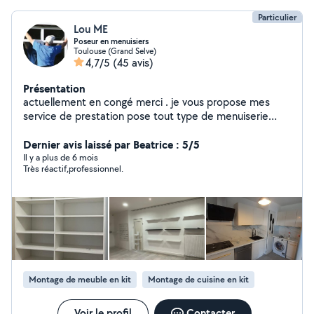
Particulier
Lou ME
Poseur en menuisiers
Toulouse (Grand Selve)
4,7/5
(45 avis)
Présentation
actuellement en congé merci . je vous propose mes
service de prestation pose tout type de menuiserie
,portes,portails , fenêtres,volets Pose parquet , cuisines
je reste à votre disposition sérieux et rigoureux .... A
Dernier avis laissé par Beatrice : 5/5
l'écoute des clients
Il y a plus de 6 mois
Très réactif,professionnel.
Montage de meuble en kit
Montage de cuisine en kit
Voir le profil
Contacter