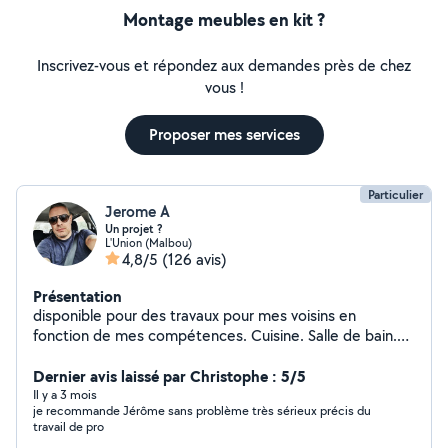
Montage meubles en kit ?
Inscrivez-vous et répondez aux demandes près de chez
vous !
Proposer mes services
Particulier
Jerome A
Un projet ?
L'Union (Malbou)
4,8/5
(126 avis)
Présentation
disponible pour des travaux pour mes voisins en
fonction de mes compétences. Cuisine. Salle de bain.
Terrasse. Cloison. Verriere. Montage de meuble. Lustre.
Nettoyage. Renovation N'hésitez pas car je suis sur
Dernier avis laissé par Christophe : 5/5
L'union donc pas loin. En vous remerciant et au plaisir de
Il y a 3 mois
je recommande Jérôme sans problème très sérieux précis du
pouvoir vous aider.
travail de pro