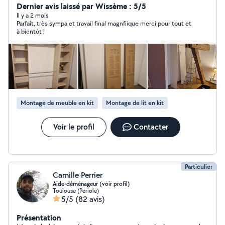
société d entretien et rénovation des maisons et des
Dernier avis laissé par Wissème : 5/5
appartements. n hésitez pas à me contacter à votre
Il y a 2 mois
Parfait, très sympa et travail final magnfiique merci pour tout et
service
à bientôt !
Montage de meuble en kit
Montage de lit en kit
Voir le profil
Contacter
Particulier
Camille Perrier
Aide-déménageur (voir profil)
Toulouse (Periole)
5/5
(82 avis)
Présentation