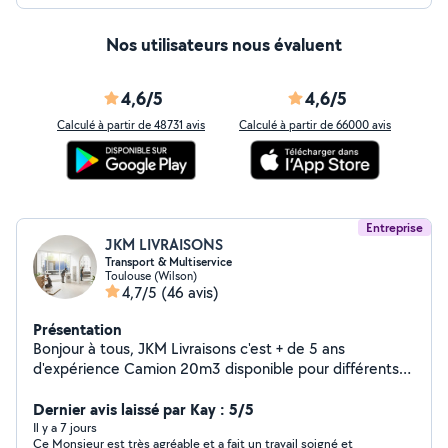
Nos utilisateurs nous évaluent
4,6/5
4,6/5
Calculé à partir de 48731 avis
Calculé à partir de 66000 avis
Entreprise
JKM LIVRAISONS
Transport & Multiservice
Toulouse (Wilson)
4,7/5
(46 avis)
Présentation
Bonjour à tous, JKM Livraisons c'est + de 5 ans
d'expérience Camion 20m3 disponible pour différents
services tel que : - Livraisons (meuble, canapé, électro,
etc) - Transport (déménagement, débarras) - Montage
Dernier avis laissé par Kay : 5/5
& Installation (tout types) Dynamique et professionnel,
Il y a 7 jours
Ce Monsieur est très agréable et a fait un travail soigné et