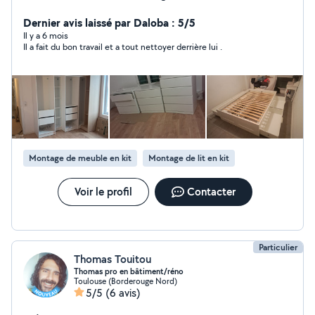
l'ensemble de vos décors, et bien plus encore. Je
m'engage à respecter vos lieux et à fournir un résultat
Dernier avis laissé par Daloba : 5/5
impeccable, garantie pour votre plus grande
Il y a 6 mois
Il a fait du bon travail et a tout nettoyer derrière lui .
satisfaction.
Montage de meuble en kit
Montage de lit en kit
Voir le profil
Contacter
Particulier
Thomas Touitou
Thomas pro en bâtiment/réno
Toulouse (Borderouge Nord)
5/5
(6 avis)