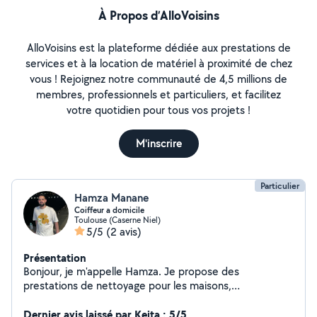
À Propos d’AlloVoisins
AlloVoisins est la plateforme dédiée aux prestations de
services et à la location de matériel à proximité de chez
vous ! Rejoignez notre communauté de 4,5 millions de
membres, professionnels et particuliers, et facilitez
votre quotidien pour tous vos projets !
M'inscrire
Particulier
Hamza Manane
Coiffeur a domicile
Toulouse (Caserne Niel)
5/5
(2 avis)
Présentation
Bonjour, je m'appelle Hamza. Je propose des
prestations de nettoyage pour les maisons,
appartements, bureaux, vitres, fins de chantier et après
déménagement. Je réalise également le montage de
Dernier avis laissé par Keita : 5/5