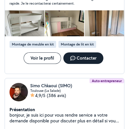
nous proposons un service de qualité en essayant de
rapide. Je le recontacterai certainement.
s'adapter à votre budget, si vous avez la moindre
question n'hésitez pas je me ferais un plaisir de vous
répondre.
Montage de meuble en kit
Montage de lit en kit
Voir le profil
Contacter
Auto-entrepreneur
Simo Chkaoui (SIMO)
Toulouse (La Salade)
4,9/5
(386 avis)
Présentation
bonjour, je suis ici pour vous rendre service a votre
demande disponible pour discuter plus en détail si vous
le souhaitez bien. j'ai travaillé plus que 8 ans pour une