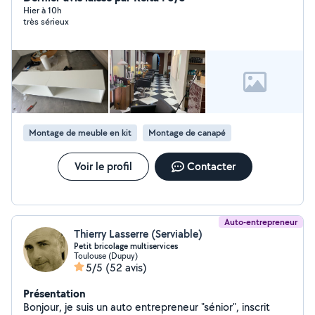
meubles (notamment IKEA), ainsi que divers travaux de
Hier à 10h
très sérieux
bricolage. Mon objectif est de fournir un travail de
qualité, avec des tarifs raisonnables et un service
adapté à vos besoins. N'hésitez pas à me contacter, je
serai ravi de vous aid
Montage de meuble en kit
Montage de canapé
Voir le profil
Contacter
Auto-entrepreneur
Thierry Lasserre (Serviable)
Petit bricolage multiservices
Toulouse (Dupuy)
5/5
(52 avis)
Présentation
Bonjour, je suis un auto entrepreneur "sénior", inscrit