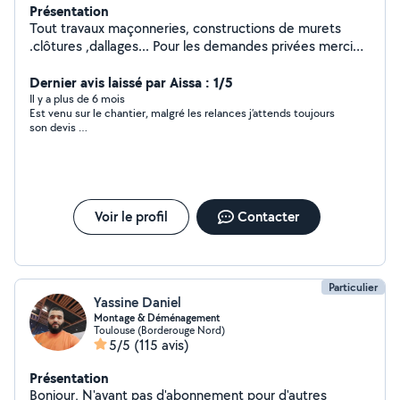
Présentation
Tout travaux maçonneries, constructions de murets
.clôtures ,dallages... Pour les demandes privées merci
de mentionner votre numéro que je puisse vous
répondre.
Dernier avis laissé par Aissa : 1/5
Il y a plus de 6 mois
Est venu sur le chantier, malgré les relances j’attends toujours
son devis …
Voir le profil
Contacter
Particulier
Yassine Daniel
Montage & Déménagement
Toulouse (Borderouge Nord)
5/5
(115 avis)
Présentation
Bonjour, N'ayant pas d'abonnement pour d'autres