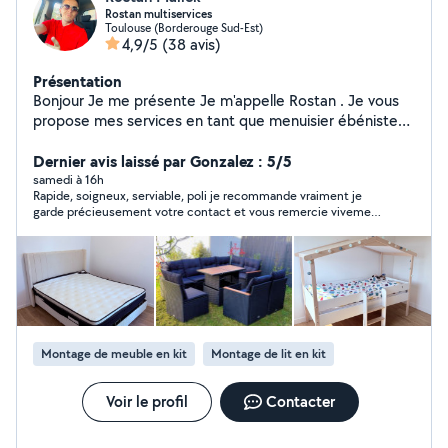
Rostan multiservices
Toulouse (Borderouge Sud-Est)
4,9/5
(38 avis)
Présentation
Bonjour Je me présente Je m'appelle Rostan . Je vous
propose mes services en tant que menuisier ébéniste
avec plus de 25 ans d'expérience. Métier . dynamique,
sérieux et ponctuel . Montage et démontage de tous
Dernier avis laissé par Gonzalez : 5/5
genres de meubles. Fixation tableau, cadre sur mur en
samedi à 16h
Rapide, soigneux, serviable, poli je recommande vraiment je
béton et Placo . Remarque importante N'hésitez pas à
garde précieusement votre contact et vous remercie vivement
me contacter pour plus d'informations ou devis rapide .
!! À très vite
Rostan
Montage de meuble en kit
Montage de lit en kit
Voir le profil
Contacter