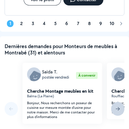
1
2
3
4
5
6
7
8
9
10
Pag
suiv
Dernières demandes pour Monteurs de meubles à
Montrabé (31) et alentours
Saïda T.
M
À convenir
postée vendredi
p
Cherche Montage meubles en kit
Cherche
Balma (La Plaine)
Rouffiac-T
Bonjour, Nous recherchons un poseur de
Bonjour, J'
cuisine sur mesure montée d'usine pour
ROUFFIAC T
notre maison. Merci de me contacter pour
? Merci
plus d'informations