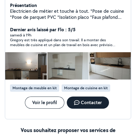
Présentation
Electricien de métier et touche à tout. *Pose de cuisine
*Pose de parquet PVC *Isolation placo *Faux plafond
placo *Montage meuble *Réparation scooter 2t
*Réparation vélo
Dernier avis laissé par Flo : 5/5
samedi à 19h
Gregory est très appliqué dans son travail. Il a monter des
meubles de cuisine et un plan de travail en bois avec prévision.
Il a également ajouter des prises électriques. Il reviendra
comme prévu finir une bricole et un autre travail que je lui ai
confié. J ai entière confiance en lui. Merci Gregory pour votre
travail !
Montage de meuble en kit
Montage de cuisine en kit
Voir le profil
Contacter
Vous souhaitez proposer vos services de