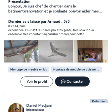
Présentation
Bonjour, Je suis chef de chantier dans le
bâtiment/rénovation et je souhaite pouvoir aider mes
voisins dans leurs petits travaux et/ou dans les
domaines qu'ils ne maîtrisent pas. A bientôt
Dernier avis laissé par Arnaud : 5/5
Il y a 14 jours
expérience INCROYABLE ! Tres pro, très gentil, très solaire ! un
ensemble très important aujourd'hui ! merci pour cette
réactivité et cette exigence professionnelle ! je recommande !
Montage de meuble en kit
Montage de meuble de cuisine en kit
Voir le profil
Contacter
Particulier
Daniel Medjani
Bricotoulouse