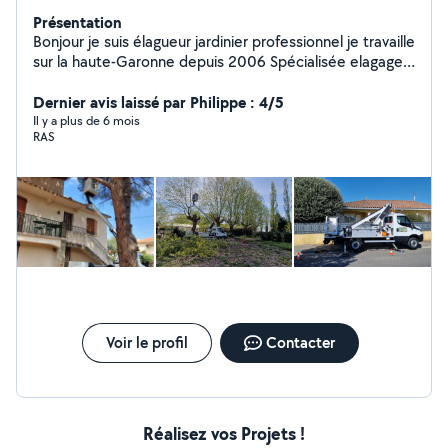
Présentation
Bonjour je suis élagueur jardinier professionnel je travaille
sur la haute-Garonne depuis 2006 Spécialisée elagage
difficile travaille à la corde ou nacelle pour plus de
sécurité N'hésitez pas à demander à devis gratuit
Dernier avis laissé par Philippe : 4/5
Il y a plus de 6 mois
RAS
Voir le profil
Contacter
Réalisez vos Projets !