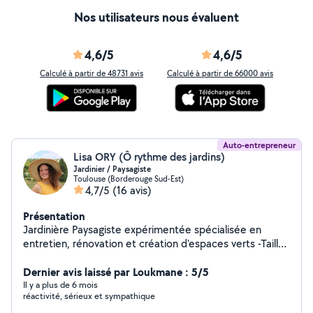
(entretien).
Nos utilisateurs nous évaluent
4,6/5
4,6/5
Calculé à partir de 48731 avis
Calculé à partir de 66000 avis
Auto-entrepreneur
Lisa ORY (Ô rythme des jardins)
Jardinier / Paysagiste
Toulouse (Borderouge Sud-Est)
4,7/5
(16 avis)
Présentation
Jardinière Paysagiste expérimentée spécialisée en
entretien, rénovation et création d'espaces verts -Taille
de haie -Tonte et débroussaillage -Création et entretien
de massifs -Évacuation de déchets verts -Arrosage en
Dernier avis laissé par Loukmane : 5/5
goutte à goutte et programmation -Scarification -
Il y a plus de 6 mois
réactivité, sérieux et sympathique
Preparation de terrain pour un engazonnement -Pose de