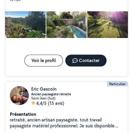
autour de votre projet, de faire avec moi ou non, de
continuer le suivis de projet ou non. Je me ferais un
plaisir de répondre à vos interrogations et de réaliser
votre projet !
Voir le profil
Contacter
Particulier
Eric Gascoin
Ancien paysagiste retraite
Saint-Jean (Sud)
4,4/5
(15 avis)
Présentation
retraité, ancien artisan paysagiste. tout travail
paysagiste matériel professionnel. Je suis disponible
pour entretenir votre jardin (taille de haie, tonte jardin,