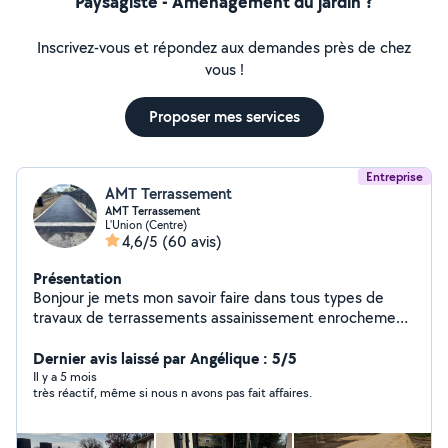
Paysagiste - Aménagement du jardin ?
Inscrivez-vous et répondez aux demandes près de chez
vous !
Proposer mes services
Entreprise
AMT Terrassement
AMT Terrassement
L'Union (Centre)
4,6/5
(60 avis)
Présentation
Bonjour je mets mon savoir faire dans tous types de
travaux de terrassements assainissement enrochement,
branchement maison, création chemin, pose bordure,
enrobé, piscine tout ce qui est lié aux travaux publics.
Dernier avis laissé par Angélique : 5/5
Il y a 5 mois
très réactif, même si nous n avons pas fait affaires.