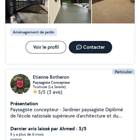
Aménagement de jardin
Voir le profil
Contacter
Particulier
Etienne Botheron
Paysagiste Concepteur
Toulouse (La Salade)
5/5
(3 avis)
Présentation
Paysagiste concepteur - Jardinier paysagiste Diplômé
de l'école nationale supérieure d'architecture et du
paysage de Bordeaux : - Je vous propose mes services
de conceptions et de réalisation de jardins, patios et
Dernier avis laissé par Ahmed : 5/5
terrasses. - Je vous propose de travailler ensemble
Il y a plus de 6 mois
sympa