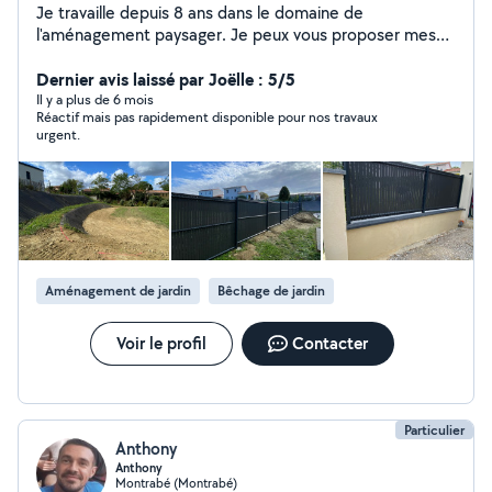
Je travaille depuis 8 ans dans le domaine de
l'aménagement paysager. Je peux vous proposer mes
services pour la création ou la rénovation de vos jardins
(aménagements/terrassement/arrosage
Dernier avis laissé par Joëlle : 5/5
intégré/plantations/clôtures..). Réparation système de
Il y a plus de 6 mois
Réactif mais pas rapidement disponible pour nos travaux
filtration piscine. Je peux aussi bien intervenir chez vous
urgent.
pour du petit bricolage.
Aménagement de jardin
Bêchage de jardin
Voir le profil
Contacter
Particulier
Anthony
Anthony
Montrabé (Montrabé)