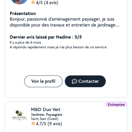
4/5
(4 avis)
Présentation
Bonjour, passionné d'aménagement paysager, je suis
disponible pour des travaux et entretien de jardinage.
En tant que chauffagiste de métier je peu aussi
proposer mes services d'entretien et de dépannage de
Dernier avis laissé par Nadine : 5/5
chaudière à condensation ou autre système de
Il y a plus de 6 mois
A répondu rapidement mais je n'ai plus besoin de ce service.
chauffage.
Voir le profil
Contacter
Entreprise
M&D Duo Vert
Jardinier, Paysagiste
Saint-Jean (Ouest)
4,7/5
(9 avis)