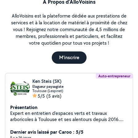
À Propos d’AlloVoisins
AlloVoisins est la plateforme dédiée aux prestations de
services et à la location de matériel à proximité de chez
vous ! Rejoignez notre communauté de 4,5 millions de
membres, professionnels et particuliers, et facilitez
votre quotidien pour tous vos projets !
M'inscrire
Auto-entrepreneur
Ken Steis (SK)
Elagueur paysagiste
Toulouse (Lespinet)
5/5
(5 avis)
Présentation
Expert en entretien d'espaces verts et travaux
arboricoles à Toulouse et ses alentours depuis 2016.
Spécialisés dans l'élagage et l'abattage d'arbres, nous
intervenons avec précision pour garantir la santé de vos
Dernier avis laissé par Caroo : 5/5
arbres et la sécurité de votre
Il y a 16 jours