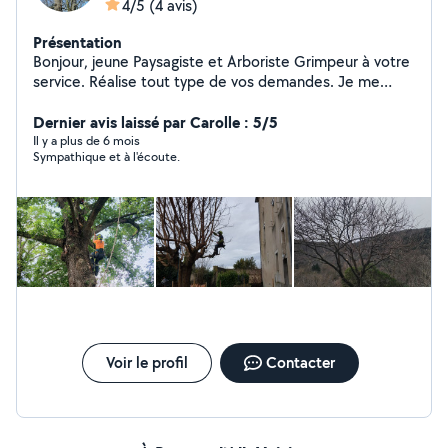
4/5
(4 avis)
Présentation
Bonjour, jeune Paysagiste et Arboriste Grimpeur à votre
service. Réalise tout type de vos demandes. Je me
déplace dans tout Grenoble ainsie que ça périphérie. -
Entretien et petites créations de jardin(taille, tonte,
Dernier avis laissé par Carolle : 5/5
désherbage, créations de massif, plantation). -Taille
Il y a plus de 6 mois
Sympathique et à l'écoute.
d'arbre en tête de chat, relever de couronne, bois
morts, taille de cohabitation. -Démontage et abattage
d'arbre. -Diagnostic de votre arbre
Voir le profil
Contacter