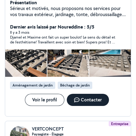
Présentation
Sérieux et motivés, nous proposons nos services pour
vos travaux extérieur, jardinage, tonte, débroussaillage,
nettoyage d'extérieur, taille de haies, pose de clôtures,
création et aménagement de jardin, conception de
Dernier avis laissé par Noureddine : 5/5
terrasses et terrassement d'allées etc Nous sommes
Il y a 3 mois
Djamel et Maxime ont fait un super boulot! Le sens du détail et
disponible rapidement. N'hésitez pas à nous contacter !
de l’esthétisme! Travaillent avec soin et bien! Supers pros! Et en
plus, d’une grande gentillesse! Je recommande vivement!
Merci pour le superbe boulot! Bonne continuation à vous 2.
Aménagement de jardin
Bêchage de jardin
Voir le profil
Contacter
Entreprise
VERTCONCEPT
Paysagiste - Élagage