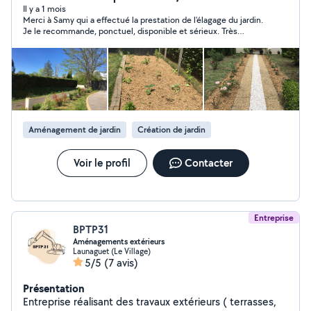
l'entretien d'un jardin.
Il y a 1 mois
Merci à Samy qui a effectué la prestation de l'élagage du jardin.
Je le recommande, ponctuel, disponible et sérieux. Très
satisfait du service rendu !
Aménagement de jardin
Création de jardin
Voir le profil
Contacter
Entreprise
BPTP31
Aménagements extérieurs
Launaguet (Le Village)
5/5
(7 avis)
Présentation
Entreprise réalisant des travaux extérieurs ( terrasses,