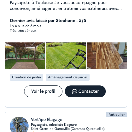
Paysagiste à Toulouse Je vous accompagne pour
concevoir, aménager et entretenir vos extérieurs avec
une approche raisonnée, durable et adaptée à votre
usage. Interventions réalisées avec du matériel
Dernier avis laissé par Stephane : 5/5
électrique, silencieux et à faible impact. Aménagement
Il y a plus de 6 mois
Très très sérieux
& création : Création d'allées, terrasses bois, massifs,
plantations adaptées, clôtures et aménagements
extérieurs durables. Solutions complémentaires : Serres
clé en main avec culture hors sol et arrosage optimisé,
gestion des eaux de pluie (récupération et infiltration),
solutions pour améliorer le confort extérieur. Entretien :
Tonte, tailles, débroussaillage, entretien des massifs,
ramassage et évacuation des déchets verts.
Création de jardin
Aménagement de jardin
Interventions ponctuelles ou contrats annuels.
Engagements : Matériel électrique, gestion responsable
des déchets, prestations éligibles au crédit d'impôt 50
Voir le profil
Contacter
%
Particulier
Vert'ige Élagage
Paysagiste, Arboriste Elageure
Saint-Orens-de-Gameville (Cammas-Querqueille)