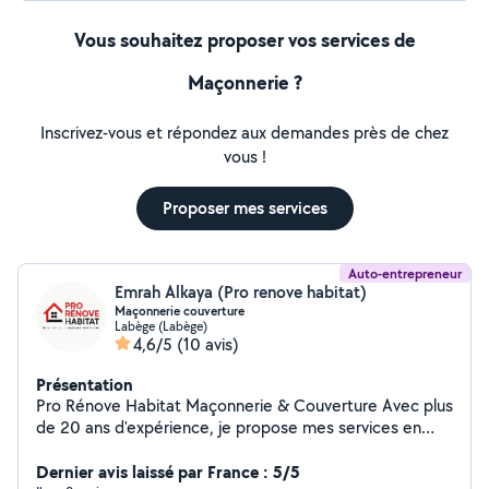
Vous souhaitez proposer vos services de
Maçonnerie ?
Inscrivez-vous et répondez aux demandes près de chez
vous !
Proposer mes services
Auto-entrepreneur
Emrah Alkaya (Pro renove habitat)
Maçonnerie couverture
Labège (Labège)
4,6/5
(10 avis)
Présentation
Pro Rénove Habitat Maçonnerie & Couverture Avec plus
de 20 ans d'expérience, je propose mes services en
maçonnerie générale, rénovation, toiture et charpente.
Basé à Labège, j'interviens sur vos projets de
Dernier avis laissé par France : 5/5