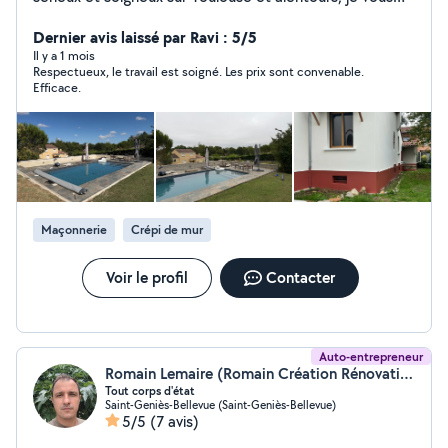
propose mes services pour tous vos travaux de
rénovation intérieure et extérieure. Peinture intérieure
Dernier avis laissé par Ravi : 5/5
(murs, plafonds, boiseries) Peinture extérieure
Il y a 1 mois
Respectueux, le travail est soigné. Les prix sont convenable.
Ravalement et façade Enduit / crépi façade Pose de
Efficace.
carrelage Rénovation et remise en état Travail propre,
finitions soignées et devis rapide. Je reste disponible
pour répondre à vos demandes et me déplacer afin
d'établir un devis gratuit Toulouse, la Rochelle et
alentours SDE Carrelage
Maçonnerie
Crépi de mur
Voir le profil
Contacter
Auto-entrepreneur
Romain Lemaire (Romain Création Rénovation)
Tout corps d'état
Saint-Geniès-Bellevue (Saint-Geniès-Bellevue)
5/5
(7 avis)