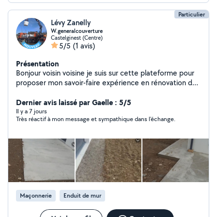
Particulier
Lévy Zanelly
W.generalcouverture
Castelginest (Centre)
5/5
(1 avis)
Présentation
Bonjour voisin voisine je suis sur cette plateforme pour
proposer mon savoir-faire expérience en rénovation du
bâtiment maçonnerie neuf et rénovation charpente
couverture zinguerie spécialiste du ravalement de
Dernier avis laissé par Gaelle : 5/5
façade je suis à mon compte depuis 2016 j'aime ce que
Il y a 7 jours
Très réactif à mon message et sympathique dans l'échange.
je fais donc je le fais bien s'il faudrait que je me décrive
sympathique à l'écoute du client et ponctuel si vous
cherchez quelqu'un de sérieux vous êtes sur le bon profil
travaux réalisés avec garantie décennale déplacement
et devis gratuit
Maçonnerie
Enduit de mur