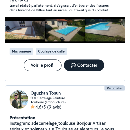
construction, rénovation et entretien, avec un travail
Il y a 2 mois
travail réalisé parfaitement. il s'agissait dîe réparer des fissures
sérieux et soigné. Mon objectif : vous garantir un
dans l'enrobé de l'allée.Tant au niveau du travail que du produit
résultat durable et de qualité, adapté à vos besoins.
sélectionné c'est parfait. Merci Emrah. je le recommande et
ferai à nouveau appel a lui. rapport qualité prix très convenable.
Maçonnerie
Coulage de dalle
Voir le profil
Contacter
Particulier
Oguzhan Tosun
SDE Carrelage Peinture
Toulouse (Embouchure)
4,6/5
(9 avis)
Présentation
Instagram: sdecarrelage_toulouse Bonjour Artisan
sérieux et soigneux sur Toulouse et alentours, je vous