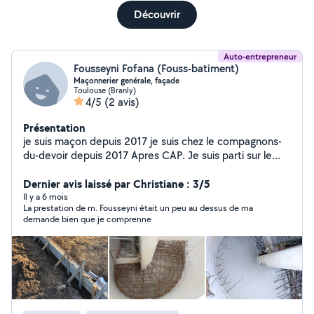
Découvrir
Auto-entrepreneur
Fousseyni Fofana (Fouss-batiment)
Maçonnerier genérale, façade
Toulouse (Branly)
4/5
(2 avis)
Présentation
je suis maçon depuis 2017 je suis chez le compagnons-
du-devoir depuis 2017 Apres CAP. Je suis parti sur le
tour de France Je suis sur le tour de fronce chez le
compagnons-du-devoir depuis 2019 Maçonnerie de
Dernier avis laissé par Christiane : 3/5
pierre ,brique , parpaing , enduit , béton ; fondation
Il y a 6 mois
La prestation de m. Fousseyni était un peu au dessus de ma
,escalier
demande bien que je comprenne