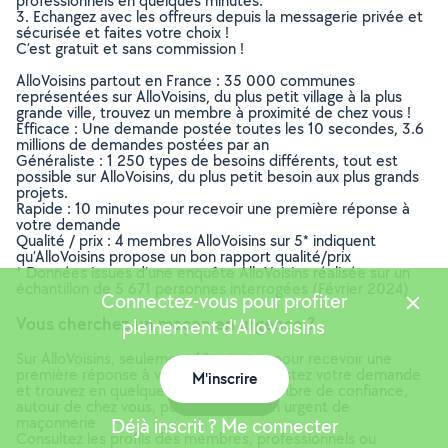
professionnels en quelques minutes.
3. Echangez avec les offreurs depuis la messagerie privée et
sécurisée et faites votre choix !
C’est gratuit et sans commission !
AlloVoisins partout en France : 35 000 communes
représentées sur AlloVoisins, du plus petit village à la plus
grande ville, trouvez un membre à proximité de chez vous !
Efficace : Une demande postée toutes les 10 secondes, 3.6
millions de demandes postées par an
Généraliste : 1 250 types de besoins différents, tout est
possible sur AlloVoisins, du plus petit besoin aux plus grands
projets.
Rapide : 10 minutes pour recevoir une première réponse à
votre demande
Qualité / prix : 4 membres AlloVoisins sur 5* indiquent
qu’AlloVoisins propose un bon rapport qualité/prix
* Données issues d’une enquête AlloVoisins réalisée sur un
échantillon de 5 671 personnes interrogées (Février 2024)
Connectez-vous pour profiter
Vous cherchez un maçon en urgence ?
pleinement d'AlloVoisins
Sur AlloVoisins, seulement 10 minutes pour recevoir une
première réponse à votre demande. Postez votre demande
M'inscrire
et trouvez en quelques minutes un membre de confiance,
Carte
autour de chez vous, pour votre besoin urgent de
maçonnerie
Déjà inscrit ? Me connecter
Consultez les profils des membres, professionnels ou