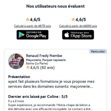
Nos utilisateurs nous évaluent
4,6/5
4,6/5
Calculé à partir de 48731 avis
Calculé à partir de 66000 avis
Particulier
Renaud Fredy Nembe
Maçonnerie, Parquet tapisserie
Balma (La Plaine)
4,6/5
(82 avis)
Présentation
ayant fait plusieurs formations je vous propose mes
services dans les domaines suivants: maçonnerie
générale, démolition , tapisserie papier peint, peinture,
parquet et pour toute autre demande. Renaud est la
Dernier avis laissé par Coline : 5/5
solution. Pour les demandes privées merci de
Il y a 2 mois
Super expérience, je recommande ! Notre chape de béton a
mentionner votre numéro pour que je puisse vous
été démolie avec une efficacité incroyable. Le contact a été