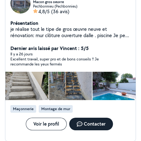
Macon gros oeuvre
Pechbonnieu (Pechbonnieu)
4,8/5
(36 avis)
Présentation
je réalise tout le tipe de gros œuvre neuve et
rénovation: mur clôture ouverture dalle . piscine Je peux
répondre que a demandes de maçonnerie et dans un
rayon de 30 km de pechbonnieu. Je suis obligée de
Dernier avis laissé par Vincent : 5/5
décliner les prépositions j'ai pas moyen de répondre
Il y a 26 jours
Excellent travail, super pro et de bons conseils !! Je
Vous avez mon numéro appelez moi
recommande les yeux fermés
Maçonnerie
Montage de mur
Voir le profil
Contacter