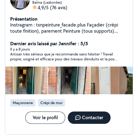
Balma (Lasbordes)
4,9/5
(76 avis)
Présentation
Instragram : tsnpeinture_facade.plus Façadier (crépi
toute finition), parement Peinture (tous supports)
Enduit Ratissage Joint de placo Papier peint
Dernier avis laissé par Jennifer : 5/5
Il y a 8 jours
Artisan très sérieux que je recommande sans hésiter ! Travail
propre, soigné et efficace pour des travaux d’enduits et la pose
de chaperons. En plus d’être professionnel, Koçer est
sympathique et de bons conseils. Un grand merci pour votre
travail!
Maçonnerie
Crépi de mur
Voir le profil
Contacter