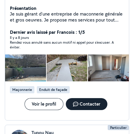
Présentation
Je suis gérant d'une entreprise de maconnerie générale
et gros oeuvres. Je propose mes services pour tout
types de travaux : construction, rénovation, démolition,
carrelage, peinture. Vous pouvez consulter mes travaux
Dernier avis laissé par Francois : 1/5
sur asti-bat
Il y a 8 jours
Rendez vous annulé sans aucun motif ni appel pour s'excuser. A
éviter.
Maçonnerie
Enduit de façade
Voir le profil
Contacter
Particulier
Tupou Nau