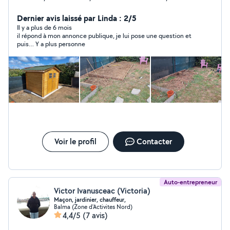
et soigneux dans mon travail Dans les demande privées
veuillez me laisser votre numéro afin que je puisse vous
Dernier avis laissé par Linda : 2/5
rappelez !
Il y a plus de 6 mois
il répond à mon annonce publique, je lui pose une question et
puis… Y a plus personne
Voir le profil
Contacter
Auto-entrepreneur
Victor Ivanusceac (Victoria)
Maçon, jardinier, chauffeur,
Balma (Zone d'Activites Nord)
4,4/5
(7 avis)