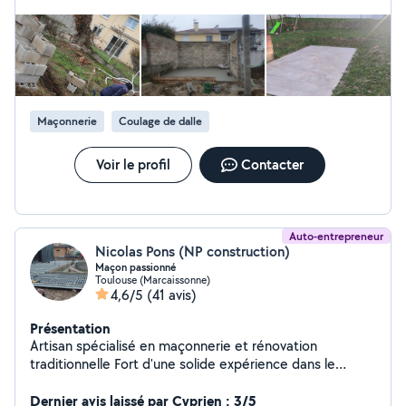
répondre.
excellent : réponse ultra-rapide et grande disponibilité. En plus
d'un travail au top, Fredy est vraiment très sympa et gentille.
Vous pouvez y aller sans hésiter !
Maçonnerie
Coulage de dalle
Voir le profil
Contacter
Auto-entrepreneur
Nicolas Pons (NP construction)
Maçon passionné
Toulouse (Marcaissonne)
4,6/5
(41 avis)
Présentation
Artisan spécialisé en maçonnerie et rénovation
traditionnelle Fort d'une solide expérience dans le
bâtiment, je suis spécialisé dans les travaux de
maçonnerie, de rénovation et de restauration,
Dernier avis laissé par Cyprien : 3/5