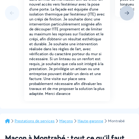
nouvel accès vers l'extérieur avec la pose
longueur e
d'une porte. La façade est équipée d'une
sur 1m de 
isolation thermique par l'extérieur (ITE) avec
un crépi de finition. Je souhaite donc une
intervention particulièrement soignée afin
de découper l'ITE proprement et de limiter
au maximum les reprises sur l'isolation et le
crépi, afin d'obtenir un résultat esthétique
et durable. Je souhaite une intervention
réalisée dans les règles de l'art, avec
vérification du caractère porteur du mur si
nécessaire. Si un linteau ou un renfort est
requis, je souhaite que cela soit intégré à la
prestation. Je privilégie un artisan ou une
entreprise pouvant établir un devis et une
facture. Une visite sur place sera
probablement nécessaire afin d'évaluer les
travaux et de me proposer la solution la plus
adaptée. Merci d'avance
Prestations de services
Maçons
Haute-garonne
Montrabé
Maçon à Montrabé : tout ce qu’il faut