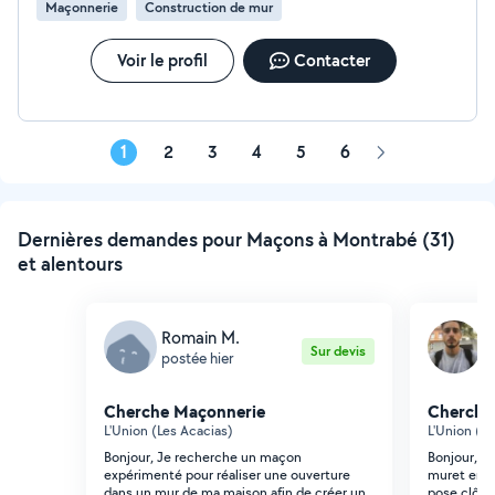
Maçonnerie
Construction de mur
Voir le profil
Contacter
1
2
3
4
5
6
Page
suivante
Dernières demandes pour Maçons à Montrabé (31)
et alentours
Romain M.
R
Sur devis
postée hier
p
Cherche Maçonnerie
Cherche
L'Union (Les Acacias)
L'Union (Z
Bonjour, Je recherche un maçon
Bonjour, je
expérimenté pour réaliser une ouverture
muret en p
dans un mur de ma maison afin de créer un
pose clôtu