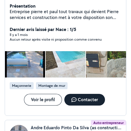
Présentation
Entreprise pierre et paul tout travaux qui devient Pierre
services et construction met à votre disposition son
savoir-faire de plus de 22 ans dans la maçonnerie
générale
Dernier avis laissé par Nace : 1/5
Il y a 1 mois
Aucun retour après visite ni proposition comme convenu
Maçonnerie
Montage de mur
Voir le profil
Contacter
Auto-entrepreneur
Andre Eduardo Pinto Da Silva (as construction)