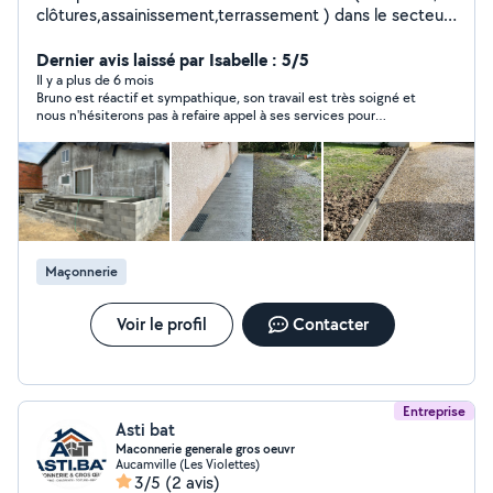
clôtures,assainissement,terrassement ) dans le secteur
Toulousain.
Dernier avis laissé par Isabelle : 5/5
Il y a plus de 6 mois
Bruno est réactif et sympathique, son travail est très soigné et
nous n'hésiterons pas à refaire appel à ses services pour
d'autres travaux.
Maçonnerie
Voir le profil
Contacter
Entreprise
Asti bat
Maconnerie generale gros oeuvr
Aucamville (Les Violettes)
3/5
(2 avis)