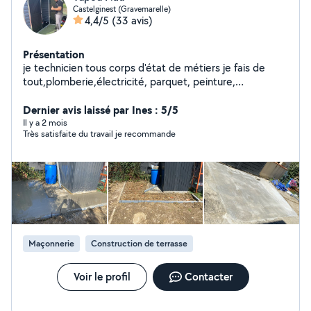
Castelginest (Gravemarelle)
4,4/5
(33 avis)
Présentation
je technicien tous corps d'état de métiers je fais de
tout,plomberie,électricité, parquet, peinture,
carrelage,maçonnerie,montage de meubles.. Minutieux
et sérieux
Dernier avis laissé par Ines : 5/5
Il y a 2 mois
Très satisfaite du travail je recommande
Maçonnerie
Construction de terrasse
Voir le profil
Contacter