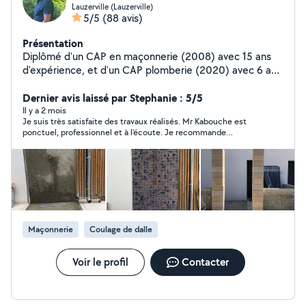
Lauzerville (Lauzerville)
5/5
(88 avis)
Présentation
Diplômé d'un CAP en maçonnerie (2008) avec 15 ans
d'expérience, et d'un CAP plomberie (2020) avec 6 ans
d'expérience, je suis disponible pour réaliser différents
travaux : - Travaux de maçonnerie : gros œuvres et
Dernier avis laissé par Stephanie : 5/5
finitions (réalisation de murs, dalles, crépis, placo, pose
Il y a 2 mois
Je suis très satisfaite des travaux réalisés. Mr Kabouche est
de portes, fenêtres, carrelage, faïence, parquet) -
ponctuel, professionnel et à l'écoute. Je recommande
Installation et changement d'équipements : WC, lavabo,
vivement cette entreprise pour vos travaux de maçonnerie,
robinet, baignoire, cabine de douche, radiateur, ballons
vous pouvez faire confiance les yeux fermés!
d'eau chaude - Réparation de fuite Réactif et sérieux, je
pourrai réaliser ces travaux avec des tarifs raisonnables.
Maçonnerie
Coulage de dalle
Voir le profil
Contacter