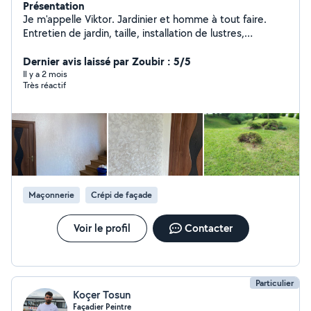
Présentation
Je m'appelle Viktor. Jardinier et homme à tout faire.
Entretien de jardin, taille, installation de lustres,
étagères, plaques de plâtre, carrelage, peinture, petites
réparations. Fiabilité et qualité garanties
Dernier avis laissé par Zoubir : 5/5
Il y a 2 mois
Très réactif
Maçonnerie
Crépi de façade
Voir le profil
Contacter
Particulier
Koçer Tosun
Façadier Peintre