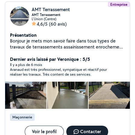
Entreprise
AMT Terrassement
AMT Terrassement
L'Union (Centre)
4,6/5
(60 avis)
Présentation
Bonjour je mets mon savoir faire dans tous types de
travaux de terrassements assainissement enrochement,
branchement maison, création chemin, pose bordure,
enrobé, piscine tout ce qui est lié aux travaux publics.
Dernier avis laissé par Veronique : 5/5
Il y a plus de 6 mois
Aranaud est très professionnel, sympatique et réactif pour
réaliser les travaux. Très content de ses services.
Maçonnerie
Voir le profil
Contacter