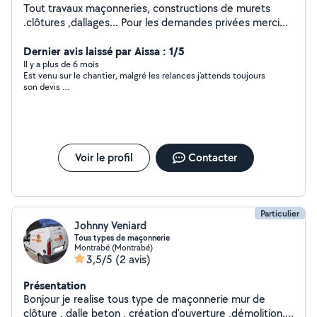
Tout travaux maçonneries, constructions de murets
.clôtures ,dallages... Pour les demandes privées merci
de mentionner votre numéro que je puisse vous
répondre.
Dernier avis laissé par Aissa : 1/5
Il y a plus de 6 mois
Est venu sur le chantier, malgré les relances j’attends toujours
son devis …
Voir le profil
Contacter
Particulier
Johnny Veniard
Tous types de maçonnerie
Montrabé (Montrabé)
3,5/5
(2 avis)
Présentation
Bonjour je realise tous type de maçonnerie mur de
clôture , dalle beton , création d'ouverture ,démolition..