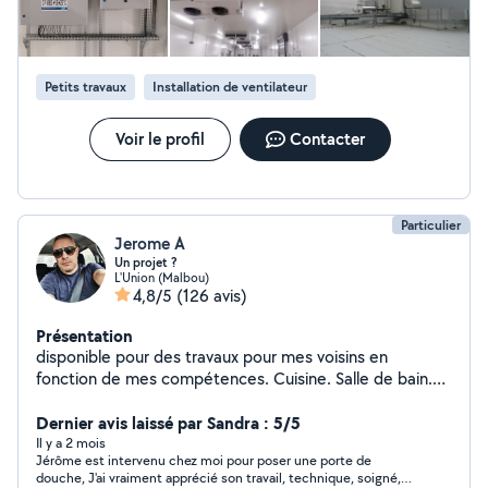
Petits travaux
Installation de ventilateur
Voir le profil
Contacter
Particulier
Jerome A
Un projet ?
L'Union (Malbou)
4,8/5
(126 avis)
Présentation
disponible pour des travaux pour mes voisins en
fonction de mes compétences. Cuisine. Salle de bain.
Terrasse. Cloison. Verriere. Montage de meuble. Lustre.
Nettoyage. Renovation N'hésitez pas car je suis sur
Dernier avis laissé par Sandra : 5/5
L'union donc pas loin. En vous remerciant et au plaisir de
Il y a 2 mois
Jérôme est intervenu chez moi pour poser une porte de
pouvoir vous aider.
douche, J'ai vraiment apprécié son travail, technique, soigné,