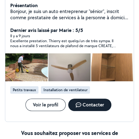
Présentation
Bonjour, je suis un auto entrepreneur "sénior", inscrit
comme prestataire de services à la personne à domicile
depuis 07/2022. Mes domaines de compétences sont
multiples. Selon vos besoins, je peux intervenir chez
Dernier avis laissé par Marie : 5/5
vous pour : > des travaux de petit bricolage « homme
Il y a 9 jours
Excellente prestation. Thierry est quelqu'un de très sympa. Il
toutes mains » > des travaux de petit jardinage
nous a installé 5 ventilateurs de plafond de marque CREATE,
(nettoyage, taille, entretien) > l'assistance informatique
modèle Wind Stylance Natural Wood, tige flexible, 3 tailles.
& Internet (connexion wifi Box, imprimante, logiciels...) >
Livré par Redur en Espagne/Ciblex en France* [qui lui est
l'assistance administrative comme en entreprise
correct, et [r]appelle pour prendre rdv] si achat direct via le
site. En ~6h30. Compter 1h30 ou 1h/ventilateur. Système de
(démarches, rédaction courriers) > la maintenance,
facturation via son logiciel sympa et qui permet -50% de
l'entretien, la vigilance de votre habitation en cas
réduction d'impôt. Cela méritait un bonus pour lui de notre
d'absence (vacances) > l'accompagnement hors
point de vue et de nos moyens. Vous pouvez tout faire à côté
domicile et/ou la conduite de votre véhicule en cas
de lui, et sa tablette sans problème. Je recommande.
Petits travaux
Installation de ventilateur
d'invalidité temporaire Périmètre d'intervention à
Toulouse, jusqu'à 5km max : > Centre ville, St-Michel, St-
Cyprien, Amidonniers > St-Étienne, St-Aubin, Dupuy,
Voir le profil
Contacter
Côte pavée > Jardin des Plantes, Monplaisir, Le Busca,
Demoiselles, St-Exupéry Pour tout renseignement,
n'hésitez pas à me contacter. À très bientôt !
Vous souhaitez proposer vos services de