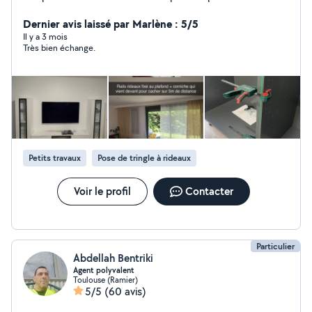
services tel que : - Livraisons (meuble, canapé, électro,
etc) - Transport (déménagement, débarras) - Montage
Dernier avis laissé par Marlène : 5/5
& Installation (tout types) Dynamique et professionnel,
Il y a 3 mois
Très bien échange.
nous proposons un service de qualité en essayant de
s'adapter à votre budget, si vous avez la moindre
question n'hésitez pas je me ferais un plaisir de vous
répondre.
Petits travaux
Pose de tringle à rideaux
Voir le profil
Contacter
Particulier
Abdellah Bentriki
Agent polyvalent
Toulouse (Ramier)
5/5
(60 avis)