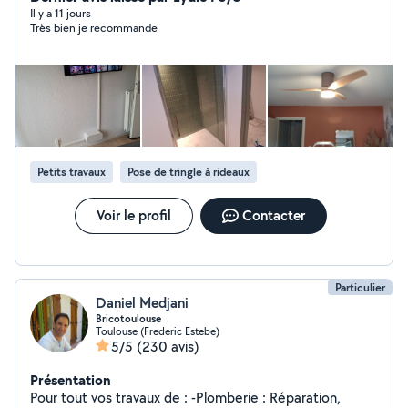
impeccable, garantie pour votre plus grande
Il y a 11 jours
Très bien je recommande
satisfaction.
Petits travaux
Pose de tringle à rideaux
Voir le profil
Contacter
Particulier
Daniel Medjani
Bricotoulouse
Toulouse (Frederic Estebe)
5/5
(230 avis)
Présentation
Pour tout vos travaux de : -Plomberie : Réparation,