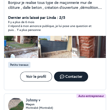
Bonjour je realise tous type de maçonnerie mur de
clôture , dalle beton , création d'ouverture ,démolition..
et soigneux dans mon travail Dans les demande privées
veuillez me laisser votre numéro afin que je puisse vous
Dernier avis laissé par Linda : 2/5
rappelez !
Il y a plus de 6 mois
il répond à mon annonce publique, je lui pose une question et
puis… Y a plus personne
Petits travaux
Voir le profil
Contacter
Auto-entrepreneur
Johnny v
Maçon
Montrabé (Montrabé)