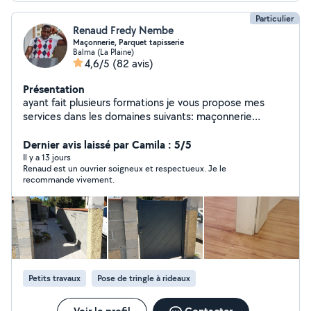
Particulier
Renaud Fredy Nembe
Maçonnerie, Parquet tapisserie
Balma (La Plaine)
4,6/5
(82 avis)
Présentation
ayant fait plusieurs formations je vous propose mes
services dans les domaines suivants: maçonnerie
générale, démolition , tapisserie papier peint, peinture,
parquet et pour toute autre demande. Renaud est la
Dernier avis laissé par Camila : 5/5
solution. Pour les demandes privées merci de
Il y a 13 jours
Renaud est un ouvrier soigneux et respectueux. Je le
mentionner votre numéro pour que je puisse vous
recommande vivement.
répondre.
Petits travaux
Pose de tringle à rideaux