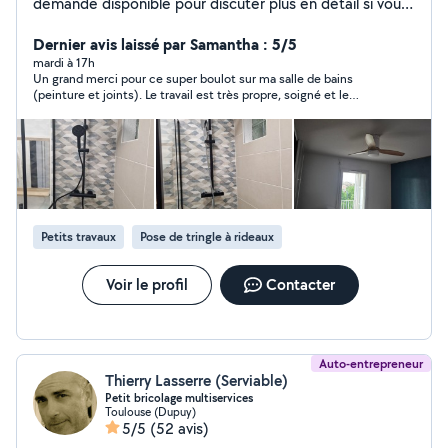
demande disponible pour discuter plus en détail si vous
le souhaitez bien. j'ai travaillé plus que 8 ans pour une
société d entretien et rénovation des maisons et des
Dernier avis laissé par Samantha : 5/5
appartements. n hésitez pas à me contacter à votre
mardi à 17h
Un grand merci pour ce super boulot sur ma salle de bains
service
(peinture et joints). Le travail est très propre, soigné et le
résultat est impeccable. Personne très gentille, réactive et à
l'écoute. Je recommande les yeux fermés !
Petits travaux
Pose de tringle à rideaux
Voir le profil
Contacter
Auto-entrepreneur
Thierry Lasserre (Serviable)
Petit bricolage multiservices
Toulouse (Dupuy)
5/5
(52 avis)