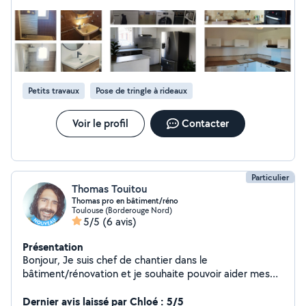
précis , prenant le temps de bien faire... Je recommande
vivement Jérôme,
Petits travaux
Pose de tringle à rideaux
Voir le profil
Contacter
Particulier
Thomas Touitou
Thomas pro en bâtiment/réno
Toulouse (Borderouge Nord)
5/5
(6 avis)
Présentation
Bonjour, Je suis chef de chantier dans le
bâtiment/rénovation et je souhaite pouvoir aider mes
voisins dans leurs petits travaux et/ou dans les
domaines qu'ils ne maîtrisent pas. A bientôt
Dernier avis laissé par Chloé : 5/5