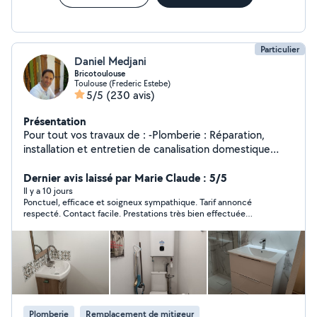
Particulier
Daniel Medjani
Bricotoulouse
Toulouse (Frederic Estebe)
5/5
(230 avis)
Présentation
Pour tout vos travaux de : -Plomberie : Réparation,
installation et entretien de canalisation domestique
d'eau. -Electricité : conception, installation, entretien et
dépannage des réseaux et équipements électriques
Dernier avis laissé par Marie Claude : 5/5
domestiques, pose chauffage, rénovation électrique. -
Il y a 10 jours
Ponctuel, efficace et soigneux sympathique. Tarif annoncé
Menuiserie : Changer des serrures, changer des
respecté. Contact facile. Prestations très bien effectuée
crémones, changer des ensemble de béquille, changer
(changement robinet arrivée machine à laver, dégrippage
des barillet de porte(canon/cylindre), montage et
réussi robinet arrivée d'eau dans appartement et fixation
démontage de différents types de meubles (armoire,
détecteur incendie. Je recommande vraiment.
meuble de cuisine, dressings...), aménagement de
cuisine.... -Petits travaux de maçonnerie. -Manutention. -
Installation d'antenne TV et satellite. -Solution de
connexion internet domestique. -Changer, installer et
Plomberie
Remplacement de mitigeur