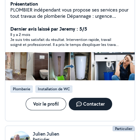
Présentation
PLOMBIER indépendant vous propose ses services pour
tout travaux de plomberie Dépannage : urgence
possible Réparation toutes fuites Débouchage tout
types d'éléments sanitaires Débouchage canalisations
Dernier avis laissé par Jeremy : 5/5
Remplacement toutes robinetteries Remplacement
Il y a 2 mois
Je suis très satisfait du résultat. Intervention rapide, travail
mécanisme et flotteur wc -Rénovation : rénovation
soigné et professionnel. Il a pris le temps d'expliquer les travaux
plomberie intégrale ( tuyauteries et évacuations ) -
à réaliser et a respecté les délais annoncés. Les installations
Installation : -WC suspendu -Douche a l'italienne -
ont été réalisées avec sérieux et les finitions sont
Baignoire -Chauffe eaux, etc... - Remplacement :
impeccables. Le chantier a été laissé propre après son passage.
De plus, les tarifs sont corrects et conformes au devis
Chauffe-eaux électrique, lavabo, évier, WC, etc... Tarif
annoncé.
concurentiel
Plomberie
Installation de WC
Voir le profil
Contacter
Particulier
Julien Julien
Particulier