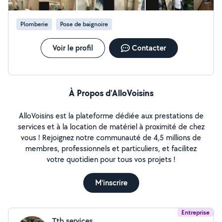
Rénovation complète de salle de bain : douche,
baignoire, robinetterie, meuble. ️ - Chauffagiste Toulouse
Plomberie
Pose de baignoire
: pose, réparation et optimisation de vos équipements.
- Pourquoi me choisir - Intervention rapide et soignée
dans toute la métropole toulousaine - Devis gratuit et
Voir le profil
Contacter
prix transparents, sans mauvaise surprise Contacter-moi
dès maintenant pour tout intervention ou dépannage
plomberie ou chauffage
À Propos d’AlloVoisins
AlloVoisins est la plateforme dédiée aux prestations de
services et à la location de matériel à proximité de chez
vous ! Rejoignez notre communauté de 4,5 millions de
membres, professionnels et particuliers, et facilitez
votre quotidien pour tous vos projets !
M'inscrire
Entreprise
Ttb services