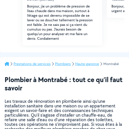
Bonjour, j'ai un problème de pression de
Bonjour, je
l'eau chaude dans ma maison, surtout à
urgent aujo
l'étage qui est devenu impossible de se
laver ou se doucher tellement la pression
est faible. Je ne sais pas si ça vient du
cumulus ou pas. J'aurais besoin de
quelqu'un pour analyser et me faire un
devis. Cordialement
Prestations de services
Plombiers
Haute-garonne
Montrabé
Plombier à Montrabé : tout ce qu’il faut
savoir
Les travaux de rénovation en plomberie ainsi qu’une
installation sanitaire dans une maison ou un appartement
exigent un savoir-faire et des connaissances techniques
particulières. Qu’il s’agisse d’installer un chauffe-eau, de
refaire une salle d’eau ou d’une réparation des toilettes,
toutes ces opérations ne s’improvisent pas. Si vous êtes à la
recherche des meilleurs plombiers proches de chez vous,