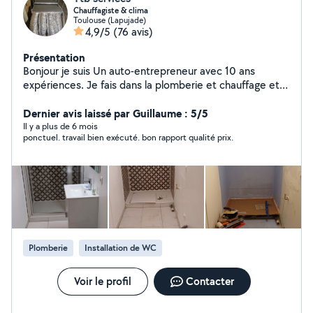
Chauffagiste & clima
Toulouse (Lapujade)
4,9/5
(76 avis)
Présentation
Bonjour je suis Un auto-entrepreneur avec 10 ans
expériences. Je fais dans la plomberie et chauffage et
climatisation. Pour tous vos travaux de Plomberie
Chauffage Climatisation Je suis à votre disposition pour
Dernier avis laissé par Guillaume : 5/5
vous accompagner dans vos différents problèmes H24
Il y a plus de 6 mois
ponctuel. travail bien exécuté. bon rapport qualité prix.
le plaisir est pour moi de vous satisfaire et mes
prestations sont très raisonnables. Je vous remercie et
à bientôt. Cordialement Ttb services
Plomberie
Installation de WC
Voir le profil
Contacter