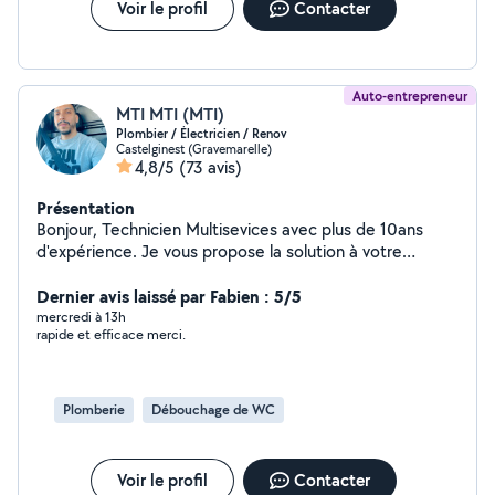
Voir le profil
Contacter
Auto-entrepreneur
MTI MTI (MTI)
Plombier / Électricien / Renov
Castelginest (Gravemarelle)
4,8/5
(73 avis)
Présentation
Bonjour, Technicien Multisevices avec plus de 10ans
d'expérience. Je vous propose la solution à votre
problème immobilier concernant tous ce qui concerne
la plomberie, l'électricité, menuiserie, peinture,
Dernier avis laissé par Fabien : 5/5
carrelage et rénovation. Travail garantie. A bientôt
mercredi à 13h
rapide et efficace merci.
Plomberie
Débouchage de WC
Voir le profil
Contacter