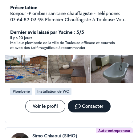
Présentation
Bonjour -Plombier sanitaire chauffagiste - Téléphone:
07-64-82-03-95 Plombier Chauffagiste à Toulouse Vous
cherchez un professionnel sérieux pour vos travaux de
plomberie et de chauffage à Toulouse et ses alentours ?
Dernier avis laissé par Yacine : 5/5
Baddouch Mohamed vous propose des prestations de
Il y a 20 jours
Meilleur plomberie de la ville de Toulouse efficace et courtois
qualité pour particuliers et professionnels. Plomberie :
et avec des tarif magnifique à recommander
Recherche et réparation de fuites Débouchage WC,
évier, lavabo, canalisations Installation et remplacement
de robinetterie Création et rénovation de salle de bain
Pose et remplacement de chauffe-eau Chauffage :
Installation de chaudières (gaz, électrique) Entretien et
dépannage chauffage Remplacement de radiateurs
Installation de chauffe-eau et ballon d'eau chaude
Plomberie
Installation de WC
chaude Intervention rapide Travail soigné et
professionnele Devis gratuit Prix compétitifs
Intervention sur Toulouse et alentours Contact : 07-64-
Voir le profil
Contacter
82-03-95 Disponible pour dépannage urgent
Auto-entrepreneur
Simo Chkaoui (SIMO)