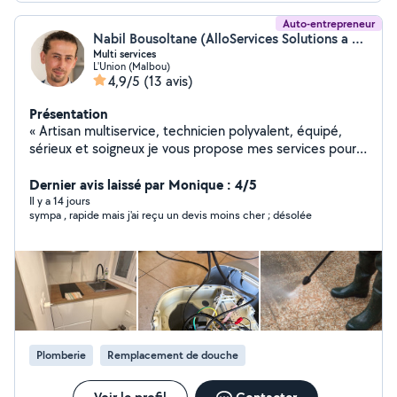
Auto-entrepreneur
Nabil Bousoltane (AlloServices Solutions a 360°)
Multi services
L'Union (Malbou)
4,9/5
(13 avis)
Présentation
« Artisan multiservice, technicien polyvalent, équipé,
sérieux et soigneux je vous propose mes services pour
réaliser travaux, réparations, entretiens, dépannages en
tout genre ; n'hésitez pas à demander, je ne manquerai
Dernier avis laissé par Monique : 4/5
pas de vous dire si je suis en mesure de vous aider... En
Il y a 14 jours
sympa , rapide mais j'ai reçu un devis moins cher ; désolée
société, en mesure de produire devis, facture, garantie
et service après vente.
Plomberie
Remplacement de douche