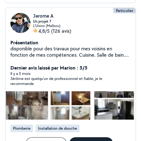
Particulier
Jerome A
Un projet ?
L'Union (Malbou)
4,8/5
(126 avis)
Présentation
disponible pour des travaux pour mes voisins en
fonction de mes compétences. Cuisine. Salle de bain.
Terrasse. Cloison. Verriere. Montage de meuble. Lustre.
Nettoyage. Renovation N'hésitez pas car je suis sur
Dernier avis laissé par Marion : 5/5
L'union donc pas loin. En vous remerciant et au plaisir de
Il y a 5 mois
Jérôme est quelqu'un de professionnel et fiable, je le
pouvoir vous aider.
recommande.
Plomberie
Installation de douche