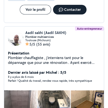
Voir le profil
Contacter
Auto-entrepreneur
Aadil sakhi (Aadil SAKHI)
Plombier multiservices
Toulouse (Michoum)
5/5
(55 avis)
Présentation
Plombier chauffagiste , j'interviens tant pour le
dépannage que pour une rénovation . Ayant exercé
dans plusieurs corps de métier du bâtiment, je propose
mes services professionnelles de qualité à des tarifs
Dernier avis laissé par Michel : 5/5
raisonnables.
Il y a plus de 6 mois
Parfait ! Qualité du travail, rendez vous rapide, très sympathique