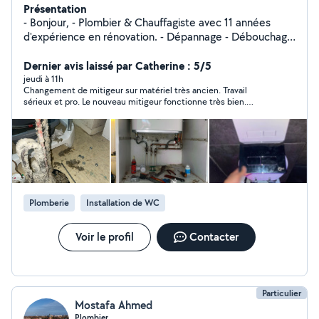
Présentation
- Bonjour, - Plombier & Chauffagiste avec 11 années
d'expérience en rénovation. - Dépannage - Débouchage
- Installation Thermostat - VMC - Ect .. - Compétent,
soigné & rapide. - Disponible en cas de conseil ou de
Dernier avis laissé par Catherine : 5/5
réclamation quelconque. - Je suis réactif - Estimation
jeudi à 11h
Changement de mitigeur sur matériel très ancien. Travail
gratuite , je me déplace - Je me suis inscrit sur
sérieux et pro. Le nouveau mitigeur fonctionne très bien.
allovoisins pour faire quelques bricoles sur mon temps
Manuel est réactif et de bon conseil, je le recommande.
libre . Je suis un particulier . - Je me ferai un plaisir de
vous rendre service mes chers voisins . - Au plaisir de
vous lire ! Note : Il est important de comprendre que
des comportements impatients ou irrespectueux
peuvent finir par pénaliser tout le monde
Plomberie
Installation de WC
Voir le profil
Contacter
Particulier
Mostafa Ahmed
Plombier