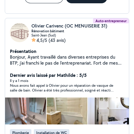
Auto-entrepreneur
Olivier Carivenc (OC MENUISERIE 31)
Rénovation bâtiment
Saint-Jean (Sud)
4,5/5
(43 avis)
Présentation
Bonjour, Ayant travaillé dans diverses entreprises du
BTP, j'ai franchi le pas de l'entreprenariat. Fort de mes
25 ans d'expérience, je mets mes qualités à votre
service pour mener à bien tous vos projets dans le
Dernier avis laissé par Mathilde : 5/5
respect des règles de l'art et du travail bien fait. Mes
Il y a 1 mois
Nous avons fait appel à Olivier pour un réparation de vasque de
domaines de compétences sont variés: Conception,
salle de bain. Olivier a été très professionnel, soigné et réactif.
fabrication, mise en œuvre. Mon exigence, ma réactivité
Nous recommandons fortement ! Merci à vous
et mon savoir faire vous emmènera une sérénité
jusqu'au rendu final de vos travaux. N'hésitez pas à me
contacter, je serai ravi de vous apporter une solution à
chaque projet. Olivier C
Plomberie
Installation de WC