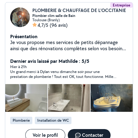
Entreprise
PLOMBERIE & CHAUFFAGE DE L'OCCITANIE
Plombier clim salle de Bain
Toulouse (Branly)
4,7/5
(96 avis)
Présentation
Je vous propose mes services de petits dépannage
ainsi que des rénovations complètes selon vos besoins,
être gérant d'une entreprise avec plusieurs salariés
durant des années ma permis d'acquérir beaucoup
Dernier avis laissé par Mathilde : 5/5
d'expérience et comprendre se que les gens attendent
Hier à 21h
Un grand merci à Dylan venu dimanche soir pour une
de mes services. ma disponibilité, ma rigueur, mon
prestation de plomberie ! Tout est OK, tout fonctionne. Mille
professionnalisme sont à votre service. Je maitrise tous
mercis pour votre réactivité, votre disponibilité et votre
corps d'état dans le second œuvre Mes domaines de
professionnalisme !
prédilection sont : Plomberie Climatisation Chauffage
Salle de bain Carrelage Je suis également RGE pour les
aides énergétiques Qualigaz. Qualipac
Plomberie
Installation de WC
Voir le profil
Contacter