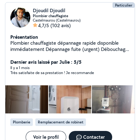
Particulier
Djoudil Djoudil
Plombier chauffagiste
Castelmaurou (Castelmaurou)
4,7/5
(102 avis)
Présentation
Plombier chauffagiste dépannage rapide disponible
immédiatement Dépannage fuite (urgent) Débouchage
canalisation Remplacement Chauffe-eau, Chaudière
Réparation / Installation sanitaire Soudure cuivre / acier
Dernier avis laissé par Julie : 5/5
Intervention rapide travail propre solution durable.
Il y a 1 mois
Très satisfaite de sa prestation ! Je recommande
DISPONIBLE IMMÉDIATEMENT!!! ~~~Réponse rapide~~~
[ Devis clair avant intervention ]
Plomberie
Remplacement de robinet
Voir le profil
Contacter