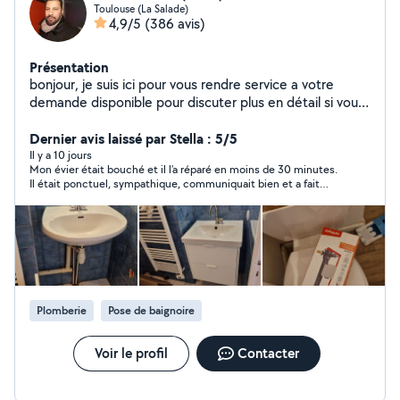
Toulouse (La Salade)
4,9/5
(386 avis)
Présentation
bonjour, je suis ici pour vous rendre service a votre
demande disponible pour discuter plus en détail si vous
le souhaitez bien. j'ai travaillé plus que 8 ans pour une
société d entretien et rénovation des maisons et des
Dernier avis laissé par Stella : 5/5
appartements. n hésitez pas à me contacter à votre
Il y a 10 jours
Mon évier était bouché et il l’a réparé en moins de 30 minutes.
service
Il était ponctuel, sympathique, communiquait bien et a fait
preuve de professionnalisme. Je recommande vivement ses
services!!!
Plomberie
Pose de baignoire
Voir le profil
Contacter