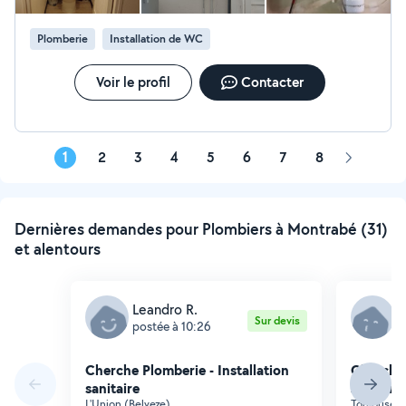
Plomberie
Installation de WC
Voir le profil
Contacter
1
2
3
4
5
6
7
8
Page
suivante
Dernières demandes pour Plombiers à Montrabé (31)
et alentours
Leandro R.
R
Sur devis
postée à 10:26
p
Cherche Plomberie - Installation
Cherche 
sanitaire
sanitaire
L'Union (Belveze)
Toulouse (