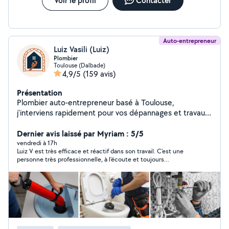
Voir le profil
Contacter
Auto-entrepreneur
Luiz Vasili (Luiz)
Plombier
Toulouse (Dalbade)
4,9/5
(159 avis)
Présentation
Plombier auto-entrepreneur basé à Toulouse,
j'interviens rapidement pour vos dépannages et travaux
de plomberie sur Toulouse et sa périphérie. Spécialisé
dans le dépannage et l'installation : Recherche et
Dernier avis laissé par Myriam : 5/5
réparation de fuites d'eau Remplacement et installation
vendredi à 17h
Luiz V est très efficace et réactif dans son travail. C’est une
de robinetterie, WC, lavabo, évier, douche Pose et
personne très professionnelle, à l’écoute et toujours
dépannage de chauffe-eau / ballon Débouchage de
disponible. Je le recommande sans hésitation.
canalisations Raccordements, joints, tuyauterie Petits
travaux de plomberie et de bricolage Disponible 24h/24
et 7j/7, même en urgence. J'interviens rapidement et je
m'engage à vous proposer une solution fiable et
durable.