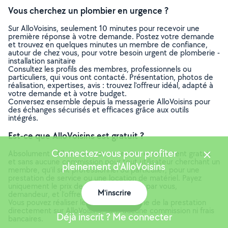
Vous cherchez un plombier en urgence ?
Sur AlloVoisins, seulement 10 minutes pour recevoir une
première réponse à votre demande. Postez votre demande
et trouvez en quelques minutes un membre de confiance,
autour de chez vous, pour votre besoin urgent de plomberie -
installation sanitaire
Consultez les profils des membres, professionnels ou
particuliers, qui vous ont contacté. Présentation, photos de
réalisation, expertises, avis : trouvez l'offreur idéal, adapté à
votre demande et à votre budget.
Conversez ensemble depuis la messagerie AlloVoisins pour
des échanges sécurisés et efficaces grâce aux outils
intégrés.
Est-ce que AlloVoisins est gratuit ?
Connectez-vous pour profiter
Absolument ! AlloVoisins est un service entièrement gratuit
et sans aucune commission pour tout utilisateur cherchant un
pleinement d'AlloVoisins
membre, qu’il soit professionnel ou particulier, pour une
prestation de service ou une location de matériel. Payez
uniquement le prix de la prestation, fixé par vous,
M'inscrire
demandeur, et l’offreur.
Carte
Vous pouvez réaliser le paiement en ligne de la prestation
directement sur AlloVoisins, sans aucune commission ni frais
Déjà inscrit ? Me connecter
bancaires.