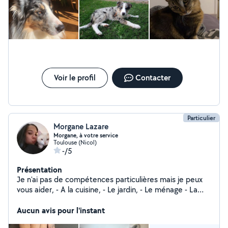
proposer mon aide.
Voir le profil
Contacter
Particulier
Morgane Lazare
Morgane, à votre service
Toulouse (Nicol)
-/5
Présentation
Je n'ai pas de compétences particulières mais je peux
vous aider, - A la cuisine, - Le jardin, - Le ménage - La
garde d'animaux en tout genre (j'ai un chien, 2 chats et
un petit jardin) - Faires des courses, aller à la pharmacie
Aucun avis pour l'instant
- Monter des meubles - Manucure (pose de gel et semi