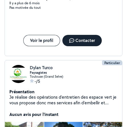
bientôt
Il y a plus de 6 mois
Pas motivée du tout
Voir le profil
Contacter
Particulier
Dylan Turco
Paysagistes
Toulouse (Grand Selve)
-/5
Présentation
Je réalise des opérations d'entretien des espace vert je
vous propose donc mes services afin d'embellir et
d'entretenir votre extérieur n'hésitez pas à me
contacter je suis à votre disposition
Aucun avis pour l'instant