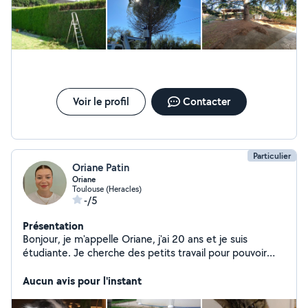
Voir le profil
Contacter
Particulier
Oriane Patin
Oriane
Toulouse (Heracles)
-/5
Présentation
Bonjour, je m'appelle Oriane, j'ai 20 ans et je suis
étudiante. Je cherche des petits travail pour pouvoir
gagner un peu d'argent. Je suis à votre disposition pour:
-garde d'animaux -baby-sitting -aide de ménage -aller
Aucun avis pour l'instant
faire vos courses J'ai de l'expérience dans dans tous ces
domaines. C'est pour cela que je me permets de vous