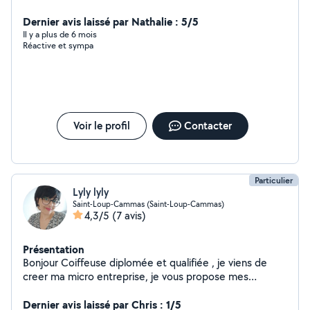
chez vous. Merci
Dernier avis laissé par Nathalie : 5/5
Il y a plus de 6 mois
Réactive et sympa
Voir le profil
Contacter
Particulier
Lyly lyly
Saint-Loup-Cammas (Saint-Loup-Cammas)
4,3/5
(7 avis)
Présentation
Bonjour Coiffeuse diplomée et qualifiée , je viens de
creer ma micro entreprise, je vous propose mes
services à votre domicile. N'hésitez pas à me contacter
pour toutes informations sur les prestations et tarifs. A
Dernier avis laissé par Chris : 1/5