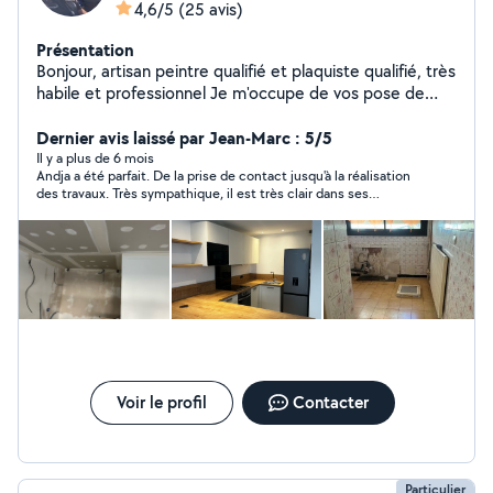
4,6/5
(25 avis)
Présentation
Bonjour, artisan peintre qualifié et plaquiste qualifié, très
habile et professionnel Je m'occupe de vos pose de
doublage de plaquo mur et plafond , aussi des peinture
intérieur et extérieur et de vos pose de sol en lino
Dernier avis laissé par Jean-Marc : 5/5
,parquet et carrelage. A bientôt
Il y a plus de 6 mois
Andja a été parfait. De la prise de contact jusqu'à la réalisation
des travaux. Très sympathique, il est très clair dans ses
explications et précis pour expliquer ce qu'il prévoit de faire
avant le début du chantier. Le travail est de qualité. Je
n'hésiterai pas à faire à nouveau appel à lui si nécessaire. Merci.
Voir le profil
Contacter
Particulier