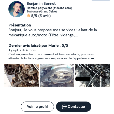
Benjamin Bonnet
Homme polyvalent (Mécano aero)
Toulouse (Grand Selve)
5/5
(3 avis)
Présentation
Bonjour, Je vous propose mes services : allant de la
mécanique auto/moto (Filtre, vidange,
disques/plaquettes, suspensions/fourches, courroie de
distribution/Chaine, embrayage, boite à vitesse,
Dernier avis laissé par Marie : 5/5
nettoyage). En passant par la plomberie, un peu d'élec,
Il y a plus de 6 mois
C'est un jeune homme charmant et très volontaire, je suis en
divers travaux maison/appart ( Aménagement,
attente de lui faire signe dès que possible. Je l'appellerai si mon
déménagement, montage de meubles, de cuisines,
problème n'est pas résolu prochainement par mon voisin qui
électroménager, ponçage, peinture, rénovation,
s'est proposé.
sanitaires, piscine, jardin, etc..). Je suis équiper d'une
imprimante 3D et je conçois les pièces .. (Réparation/
remplacement de pièce, délicate ou rare ou coûteuse
dans le commerce.. possibilité de faire une étude de
contrainte avec mon logiciel pour simuler les efforts
mécanique sur la pièce avant impression, afin d'être sur
que la pièce reste intègre et ne casse pas/
dimensionnement )
Voir le profil
Contacter