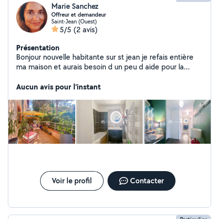
Marie Sanchez
Offreur et demandeur
Saint-Jean (Ouest)
5/5
(2 avis)
Présentation
Bonjour nouvelle habitante sur st jean je refais entière
ma maison et aurais besoin d un peu d aide pour la
tapisserie Je peux vous venir aussi en aide pour du
home staging, décoration, rangement, ménage . Merci à
Aucun avis pour l'instant
vous
Voir le profil
Contacter