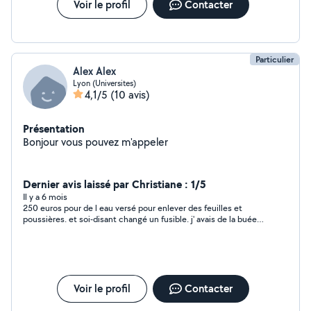
Voir le profil
Contacter
Particulier
Alex Alex
Lyon (Universites)
4,1/5
(10 avis)
Présentation
Bonjour vous pouvez m'appeler
Dernier avis laissé par Christiane : 1/5
Il y a 6 mois
250 euros pour de l eau versé pour enlever des feuilles et
poussières. et soi-disant changé un fusible. j' avais de la buée
sur mon pare brise. après son intervention j' ai toujours de la
buée. Attention à vous
Voir le profil
Contacter