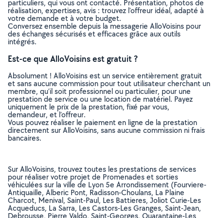
particuliers, qui vous ont contacté. Présentation, photos de
réalisation, expertises, avis : trouvez l'offreur idéal, adapté à
votre demande et à votre budget.
Conversez ensemble depuis la messagerie AlloVoisins pour
des échanges sécurisés et efficaces grâce aux outils
intégrés.
Est-ce que AlloVoisins est gratuit ?
Absolument ! AlloVoisins est un service entièrement gratuit
et sans aucune commission pour tout utilisateur cherchant un
membre, qu’il soit professionnel ou particulier, pour une
prestation de service ou une location de matériel. Payez
uniquement le prix de la prestation, fixé par vous,
demandeur, et l’offreur.
Vous pouvez réaliser le paiement en ligne de la prestation
directement sur AlloVoisins, sans aucune commission ni frais
bancaires.
Sur AlloVoisins, trouvez toutes les prestations de services
pour réaliser votre projet de Promenades et sorties
véhiculées sur la ville de Lyon 5e Arrondissement (Fourviere-
Antiquaille, Alberic Pont, Radisson-Choulans, La Plaine
Charcot, Menival, Saint-Paul, Les Battieres, Joliot Curie-Les
Acqueducs, La Sarra, Les Castors-Les Granges, Saint-Jean,
Debrousse, Pierre Valdo, Saint-Georges, Quarantaine-Les