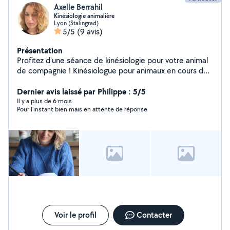
Axelle Berrahil
Kinésiologie animalière
Lyon (Stalingrad)
5/5
(9 avis)
Présentation
Profitez d'une séance de kinésiologie pour votre animal
de compagnie ! Kinésiologue pour animaux en cours de
formation, je propose des séances en don libre. La
kinésiologie est une technique de rééquilibrage qui agit
Dernier avis laissé par Philippe : 5/5
sur toutes les problématques émotionnelles,
Il y a plus de 6 mois
Pour l'instant bien mais en attente de réponse
comportementales, physiques et physiologiques : urine
en dehors de la litière, fugues, peurs-stress-anxiété,
pelades, comportements inexpliqués, fatigue,
insomnies, agressivité, La kinésiologie ne remplace pas
un avis vétérinaire. Je propose aussi : - garde de vos
animaux / petsittng - garde de vos enfants / babysitting
- services lors d'évènements, - si votre toutou est dans
mon quartier, je serai plus que ravie de le promener :)
IMPORTANT : je n'ai pas souscrit l''abonnement premium
donc je suis limitée dans mes réponses aux messages.
Voir le profil
Contacter