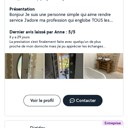
Présentation
Bonjour Je suis une personne simple qui aime rendre
service J'adore ma profession qui englobe TOUS les
métiers du bâtiment En activité dans ce domaine depuis
plus de 20 ans En passant par les choses les plus
Dernier avis laissé par Anne : 5/5
simples aux plus complexes je saurais vous donner
Il y a 29 jours
La prestation s'est finalement faite avec quelqu'un de plus
entière satisfaction et bien plus encore Passionné
proche de mon domicile mais j'ai pu apprécier les échanges
d'électronique et de bricolage avec création de
avec Mr Iqbal, vraiment serviable et plein de sollicitude.
meubles en tout genre, j'aime également la photo vidéo
ainsi que l'aquariophilie Au plaisir de vous connaître
Voir le profil
Contacter
Entreprise
Digidev