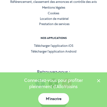
Référencement, classement des annonces et contrôle des avis
Mentions légales
Cookies
Location de matériel
Prestation de services
NOS APPLICATIONS
Télécharger l’application iOS
Télécharger l’application Android
Retrouvez-nous :
Connectez-vous pour profiter
pleinement d'AlloVoisins
M'inscrire
Version 25.5.3
Carte