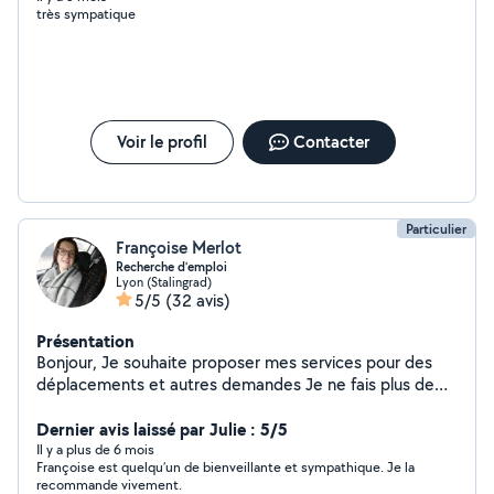
très sympatique
Voir le profil
Contacter
Particulier
Françoise Merlot
Recherche d’emploi
Lyon (Stalingrad)
5/5
(32 avis)
Présentation
Bonjour, Je souhaite proposer mes services pour des
déplacements et autres demandes Je ne fais plus de
ménage Je n'habite plus à Lyon 7 mais à Morancé à 12
km de Villefranche sur Saône Françoise
Dernier avis laissé par Julie : 5/5
Il y a plus de 6 mois
Françoise est quelqu’un de bienveillante et sympathique. Je la
recommande vivement.