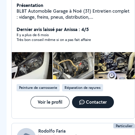
Présentation
BLBT Automobile Garage à Noé (31) Entretien complet
: vidange, freins, pneus, distribution,
embrayage,diagnostic 37 rue des Treilles, 31410 Noé
06 65 36 30 zéro deux J'accepte les pièces fournis par
Dernier avis laissé par Anissa : 4/5
le client.
Il y a plus de 6 mois
Très bon conseil même si on a pas fait affaire
Peinture de carrosserie
Réparation de rayures
Voir le profil
Contacter
Particulier
Rodolfo Faria