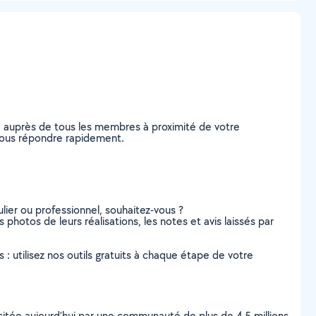
e auprès de tous les membres à proximité de votre
e vous répondre rapidement.
lier ou professionnel, souhaitez-vous ?
s photos de leurs réalisations, les notes et avis laissés par
s : utilisez nos outils gratuits à chaque étape de votre
scitée aujourd’hui par une communauté de plus de 4,5 millions