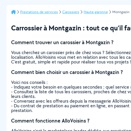
Prestations de services
Carossiers
Haute-garonne
Montgazin
Carrossier à Montgazin : tout ce qu’il fa
Comment trouver un carossier à Montgazin ?
Vous cherchez un carossier près de chez vous ? Sélectionne
localisation. AlloVoisins vous met en relation avec tous les 
C’est gratuit, simple et rapide pour réaliser tous vos projets !
Comment bien choisir un carossier à Montgazin ?
Voici nos conseils :
- Indiquez votre besoin en quelques secondes : quel service 
- Consultez la liste de tous les carossiers, proches de chez vo
leurs clients.
- Conversez avec les offreurs depuis la messagerie AlloVoisi
- Du contrat de prestation au paiement en ligne, en passant pa
prestation.
Comment fonctionne AlloVoisins ?
AlloVoisins c’est la marketplace leader dédiée aux prestatio