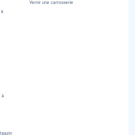
Vernir une carrosserie
 à
 à
tgazin