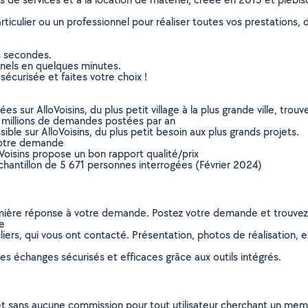
culier ou un professionnel pour réaliser toutes vos prestations, d
s secondes.
nnels en quelques minutes.
sécurisée et faites votre choix !
sur AlloVoisins, du plus petit village à la plus grande ville, tro
 millions de demandes postées par an
ible sur AlloVoisins, du plus petit besoin aux plus grands projets.
votre demande
oVoisins propose un bon rapport qualité/prix
chantillon de 5 671 personnes interrogées (Février 2024)
remière réponse à votre demande. Postez votre demande et trouve
ie
ers, qui vous ont contacté. Présentation, photos de réalisation, exp
s échanges sécurisés et efficaces grâce aux outils intégrés.
et sans aucune commission pour tout utilisateur cherchant un membre