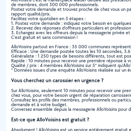
de membres, dont 300 000 professionnels.
Postez votre demande et trouvez proche de chez vous un parti
rapport qualité/prix.
Facilitez votre quotidien en 3 étapes :
1. Postez votre demande : indiquez votre besoin en quelque
2. Recevez des réponses d’offreurs particuliers et professio
3. Echangez avec les offreurs depuis la messagerie privée et 
C’est gratuit et sans commission !
AlloVoisins partout en France : 35 000 communes représentées 
Efficace : Une demande postée toutes les 10 secondes, 3.6
Généraliste : 1 250 types de besoins différents, tout est poss
Rapide : 10 minutes pour recevoir une première réponse à 
Qualité / prix : 4 membres AlloVoisins sur 5* indiquent qu’All
* Données issues d’une enquête AlloVoisins réalisée sur un é
Vous cherchez un carossier en urgence ?
Sur AlloVoisins, seulement 10 minutes pour recevoir une p
chez vous, pour votre besoin urgent de réparation carrosser
Consultez les profils des membres, professionnels ou particuli
demande et à votre budget.
Conversez ensemble depuis la messagerie AlloVoisins pour de
Est-ce que AlloVoisins est gratuit ?
Absolument ! AlloVoisins est un service entièrement gratuit 