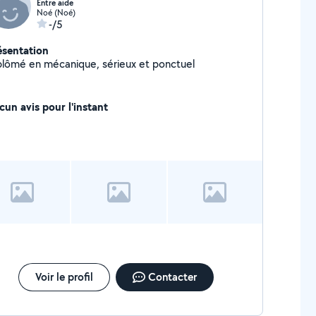
Entre aide
Noé (Noé)
-/5
ésentation
plômé en mécanique, sérieux et ponctuel
cun avis pour l'instant
Voir le profil
Contacter