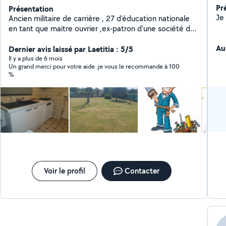
Pr
Présentation
Ancien militaire de carrière , 27 d'éducation nationale
en tant que maitre ouvrier ,ex-patron d'une société de
service à domicile et président d'une association d'aide
Au
à domicile actuellement à la retraite mais toujours
Dernier avis laissé par Laetitia : 5/5
disponible.
Il y a plus de 6 mois
Un grand merci pour votre aide .je vous le recommande à 100
%
Voir le profil
Contacter