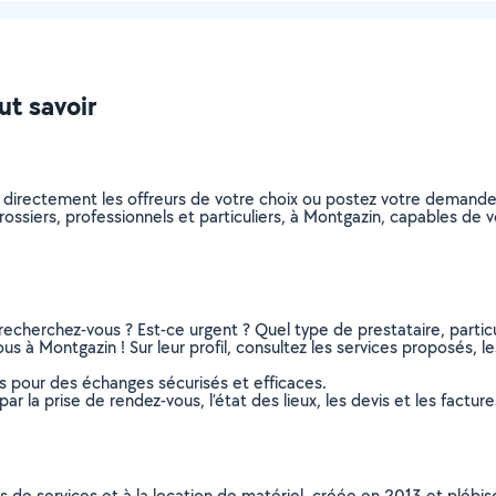
ut savoir
z directement les offreurs de votre choix ou postez votre demand
carossiers, professionnels et particuliers, à Montgazin, capables d
recherchez-vous ? Est-ce urgent ? Quel type de prestataire, particu
us à Montgazin ! Sur leur profil, consultez les services proposés, le
ns pour des échanges sécurisés et efficaces.
r la prise de rendez-vous, l’état des lieux, les devis et les facture
ns de services et à la location de matériel, créée en 2013 et plébi