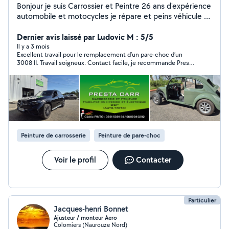
Bonjour je suis Carrossier et Peintre 26 ans d'expérience
automobile et motocycles je répare et peins véhicule et
moto Redressage, ajustage, démontage et
remplacement d'éléments de carrosserie, DSP,
Dernier avis laissé par Ludovic M : 5/5
débosselage sans peinture, dégrêlage. j'adore la moto
Il y a 3 mois
Excellent travail pour le remplacement d’un pare-choc d’un
et les peindre Changement pare brise
3008 II. Travail soigneux. Contact facile, je recommande Presta
carr pour tout travaux de carrosserie.
Peinture de carrosserie
Peinture de pare-choc
Voir le profil
Contacter
Particulier
Jacques-henri Bonnet
Ajusteur / monteur Aero
Colomiers (Naurouze Nord)