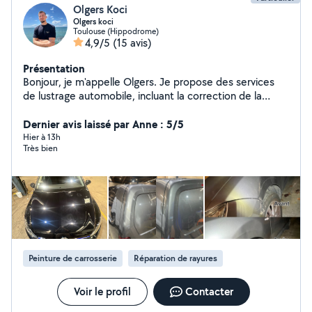
Olgers Koci
Olgers koci
Toulouse (Hippodrome)
4,9/5
(15 avis)
Présentation
Bonjour, je m'appelle Olgers. Je propose des services
de lustrage automobile, incluant la correction de la
peinture, l'élimination des micro-rayures et des défauts
légers de la carrosserie. Grâce à un travail soigné et des
Dernier avis laissé par Anne : 5/5
produits de qualité, je redonne à votre véhicule
Hier à 13h
Très bien
brillance, profondeur de couleur et un aspect comme
neuf. Que ce soit pour rafraîchir l'apparence de votre
voiture ou améliorer sa finition, je travaille avec sérieux,
précision et passion pour un résultat durable et visible.
N'hésitez pas à me contacter pour plus d'informations.
Peinture de carrosserie
Réparation de rayures
Voir le profil
Contacter