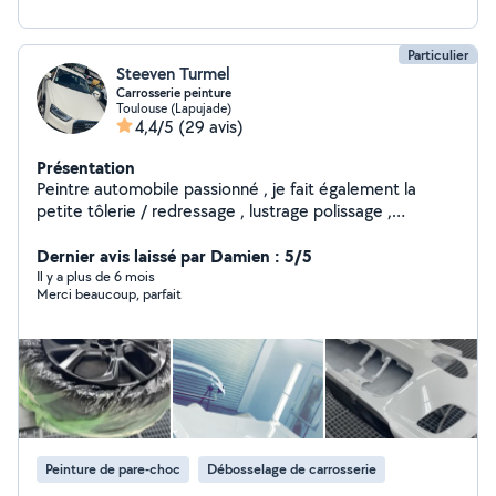
Particulier
Steeven Turmel
Carrosserie peinture
Toulouse (Lapujade)
4,4/5
(29 avis)
Présentation
Peintre automobile passionné , je fait également la
petite tôlerie / redressage , lustrage polissage ,
rénovation des phare , nettoyage int / ext , application
de cire protectrice , je serais ravis de vous proposer
Dernier avis laissé par Damien : 5/5
mes service de réparation et de peinture automobile.
Il y a plus de 6 mois
Merci beaucoup, parfait
Peinture de pare-choc
Débosselage de carrosserie