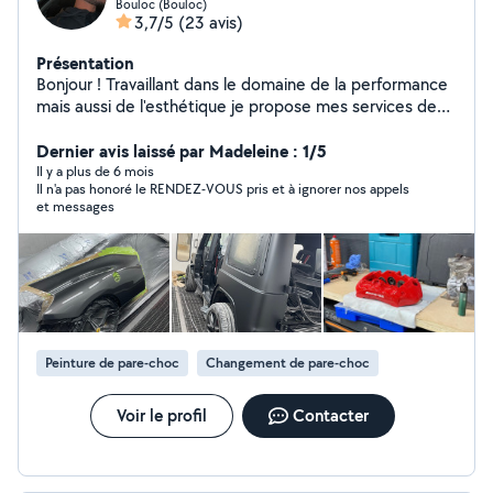
Bouloc (Bouloc)
3,7/5
(23 avis)
Présentation
Bonjour ! Travaillant dans le domaine de la performance
mais aussi de l'esthétique je propose mes services de
carrosserie peinture Réparation de jante , toute
réparation ou embellissement de votre véhicule Ancien
Dernier avis laissé par Madeleine : 1/5
ou moderne Reprogramation moteur ( auto, moto,
Il y a plus de 6 mois
Il n'a pas honoré le RENDEZ-VOUS pris et à ignorer nos appels
utilitaire, agricole, bateau, camion ) Optimiser
et messages
l'électronique du véhicule pour un meilleur agréablement
de conduite tout en respectant les limites constructeur
Mais aussi en jouant sur la consommation Stage 1 /
stage 2 Éthanol Suppression ad blue / vanne egr / filtre à
particule / decata Suppression du start and stop
définitivement Je propose aussi mes services de
covering / wrap Si vous souhaitez changer de couleur
Peinture de pare-choc
Changement de pare-choc
tout en gardant la peinture d'origine ou simplement des
petit détails qui fera la différence sur votre véhicule
Services de mécanique Distribution / embrayage / freins
Voir le profil
Contacter
/ révision quelconque réparation Je reste disponible à
tout moment