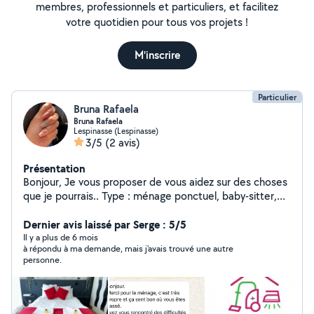
membres, professionnels et particuliers, et facilitez
votre quotidien pour tous vos projets !
M'inscrire
Particulier
Bruna Rafaela
Bruna Rafaela
Lespinasse (Lespinasse)
3/5
(2 avis)
Présentation
Bonjour, Je vous proposer de vous aidez sur des choses
que je pourrais.. Type : ménage ponctuel, baby-sitter,
aide pour certain papier, aide au course, aide pour les
repas, aide au coucher ou au lever.. et d'autres choses
Dernier avis laissé par Serge : 5/5
si je le peut. Pour le ménage régulier ou pas. Gros
Il y a plus de 6 mois
à répondu à ma demande, mais j'avais trouvé une autre
ménage de printemps ou après une fête. Mes
personne.
disponibilités sont à voir ensemble par message Si vous
avez besoins hésitez pas à me contactez en message
privée. N'oublier surtout pas de me préciser votre
demande, je vous répondrais le plus rapidement. Si vous