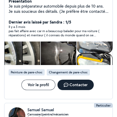
Présentation
Je suis préparateur automobile depuis plus de 10 ans.
Je suis soucieux des détails. (Je préfère être contacté
par téléphone de préférence)Merci. Je vous propose un
nettoyage extérieur (lavage, polish/ lustrage, rénovation
Dernier avis laissé par Sandra : 1/5
des optiques, effacement des rayures) et intérieur
Il y a 3 mois
pas fait affaire avec car m a beaucoup balader pour ma voiture (
(Décrassage des plastiques, détachage/shampouinage
réparations) et menteur ( il connais du monde quand on se
des sièges, détachage du ciel du toit et moquette) *En
déplace bein non on ne l a pas eu au telephone )
plus de nettoyage je vous propose mes service de
diagnostic automobile effacement des défauts des
défauts comme airbag....
Peinture de pare-choc
Changement de pare-choc
Voir le profil
Contacter
Particulier
Samuel Samuel
Carrossier/peintre/mécanicien