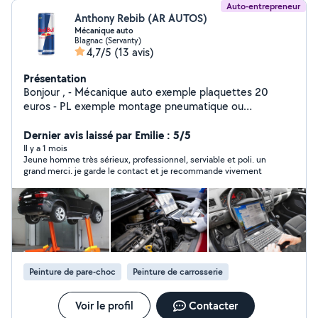
Auto-entrepreneur
Anthony Rebib (AR AUTOS)
Mécanique auto
Blagnac (Servanty)
4,7/5
(13 avis)
Présentation
Bonjour , - Mécanique auto exemple plaquettes 20
euros - PL exemple montage pneumatique ou
intervention - Véhicules sans permis , réglage variateur
ou entretien - Auto - Bateau exemple , nettoyage coque
Dernier avis laissé par Emilie : 5/5
intervention meca - 2 roues moteur ect.. - Motoculture
Il y a 1 mois
Jeune homme très sérieux, professionnel, serviable et poli. un
compétences en informatique Système d'exploitation
grand merci. je garde le contact et je recommande vivement
Réseaux Maintenance
Peinture de pare-choc
Peinture de carrosserie
Voir le profil
Contacter