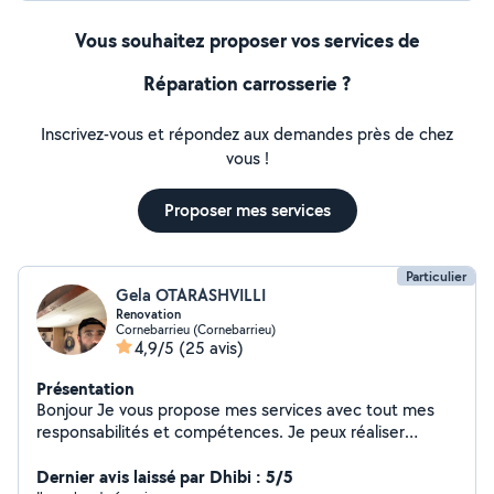
uniquement. Tous moyens de paiement ok ( y compris
CESU).
Vous souhaitez proposer vos services de
Réparation carrosserie ?
Inscrivez-vous et répondez aux demandes près de chez
vous !
Proposer mes services
Particulier
Gela OTARASHVILLI
Renovation
Cornebarrieu (Cornebarrieu)
4,9/5
(25 avis)
Présentation
Bonjour Je vous propose mes services avec tout mes
responsabilités et compétences. Je peux réaliser
toutes vos travaux neufs ou le rénovation. Monter les
meubles ou des bricolages, N'hésitez pas me contacter
Dernier avis laissé par Dhibi : 5/5