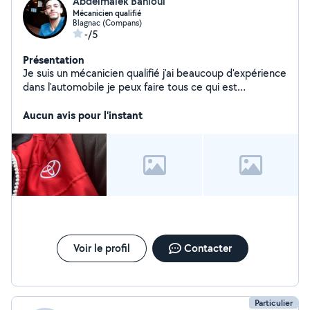
Abdelmalek Bahloul
Mécanicien qualifié
Blagnac (Compans)
-/5
Présentation
Je suis un mécanicien qualifié j'ai beaucoup d'expérience
dans l'automobile je peux faire tous ce qui est
mécanique voiture et esthétique voiture J'ai aussi la
valise de diagnostic Je peux vous faire le meilleur devis.
Aucun avis pour l'instant
Voir le profil
Contacter
Particulier