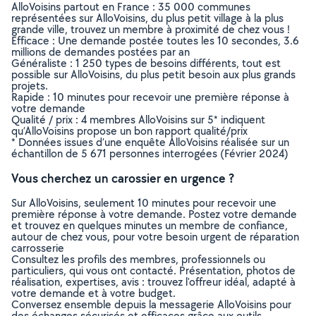
AlloVoisins partout en France : 35 000 communes
représentées sur AlloVoisins, du plus petit village à la plus
grande ville, trouvez un membre à proximité de chez vous !
Efficace : Une demande postée toutes les 10 secondes, 3.6
millions de demandes postées par an
Généraliste : 1 250 types de besoins différents, tout est
possible sur AlloVoisins, du plus petit besoin aux plus grands
projets.
Rapide : 10 minutes pour recevoir une première réponse à
votre demande
Qualité / prix : 4 membres AlloVoisins sur 5* indiquent
qu’AlloVoisins propose un bon rapport qualité/prix
* Données issues d’une enquête AlloVoisins réalisée sur un
échantillon de 5 671 personnes interrogées (Février 2024)
Vous cherchez un carossier en urgence ?
Sur AlloVoisins, seulement 10 minutes pour recevoir une
première réponse à votre demande. Postez votre demande
et trouvez en quelques minutes un membre de confiance,
autour de chez vous, pour votre besoin urgent de réparation
carrosserie
Consultez les profils des membres, professionnels ou
particuliers, qui vous ont contacté. Présentation, photos de
réalisation, expertises, avis : trouvez l'offreur idéal, adapté à
votre demande et à votre budget.
Conversez ensemble depuis la messagerie AlloVoisins pour
des échanges sécurisés et efficaces grâce aux outils