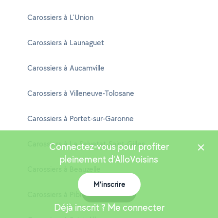
Carossiers à L'Union
Carossiers à Launaguet
Carossiers à Aucamville
Carossiers à Villeneuve-Tolosane
Carossiers à Portet-sur-Garonne
Carossiers à La Salvetat-Saint-Gilles
Connectez-vous pour profiter
pleinement d'AlloVoisins
Carossiers à Beauzelle
M'inscrire
Carte
Carossiers à Pibrac
Déjà inscrit ? Me connecter