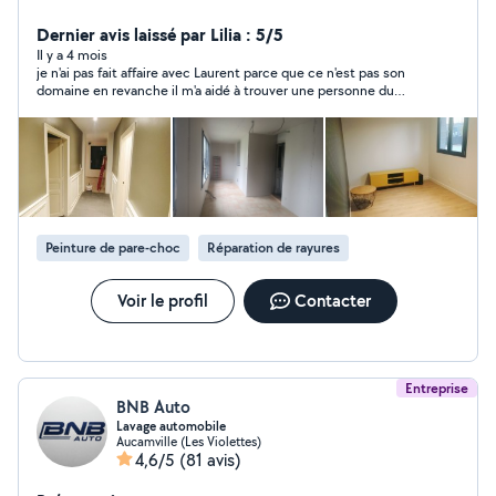
complète de maison, je mets à disposition mes
competences et connaissances. Soucieux du détail, et
Dernier avis laissé par Lilia : 5/5
du rendu final je préfère refuser un travail que je sais pas
Il y a 4 mois
je n'ai pas fait affaire avec Laurent parce que ce n'est pas son
faire plutôt que de le bâcler. N hésitez pas à laisser vos
domaine en revanche il m'a aidé à trouver une personne du
numéros dans vos demandes privées car je suis limité à
métier. merci pour le conseil et pour votre aide et je vous dis à
4 réponses par mois. Merci a vous
très bientôt.
Peinture de pare-choc
Réparation de rayures
Voir le profil
Contacter
Entreprise
BNB Auto
Lavage automobile
Aucamville (Les Violettes)
4,6/5
(81 avis)