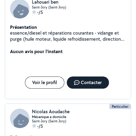
Lahouari ben
Saint-Jory (Saint-Jory)
-/5
Présentation
essence/diesel et réparations courantes - vidange et
purge (huile moteur, liquide refroidissement, direction
assistée, liquide de frein) - tout changement de filtre :
huile, air, carburant., - changement disques et
Aucun avis pour l'instant
plaquettes de freins. - remplacement de batterie 12V -
Réparation mécanisme de porte de voiture et fenêtres
,et changement vitre casseé, - remplacement de
bougies d'allumage. autre competence,instalattion
cuisine equipée,montage meuble, et bricollage.
Voir le profil
Contacter
Particulier
Nicolas Aoudache
Mécanique a domicile
Saint-Jory (Saint-Jory)
-/5