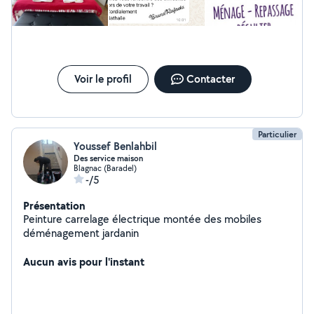
préférez vous pouvez toujours me contacter par mail :
brunarafaela.frds @ gml . Com J'ai le permis je peut me
déplacer facilement
Voir le profil
Contacter
Particulier
Youssef Benlahbil
Des service maison
Blagnac (Baradel)
-/5
Présentation
Peinture carrelage électrique montée des mobiles
déménagement jardanin
Aucun avis pour l'instant