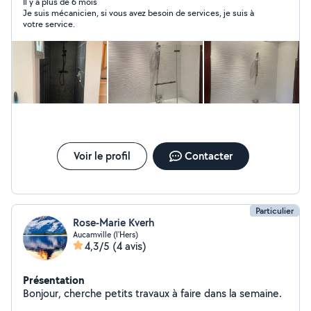
si vous aurez des questions et si vous avez besoin des
Il y a plus de 6 mois
Je suis mécanicien, si vous avez besoin de services, je suis à
conseils. Votre satisfaction est ma priorité Je vais rester
votre service.
dans votre disponibilité Bien Cordialement GUELA
Voir le profil
Contacter
Particulier
Rose-Marie Kverh
Aucamville (l'Hers)
4,3/5
(4 avis)
Présentation
Bonjour, cherche petits travaux à faire dans la semaine.