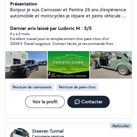
Présentation
Bonjour je suis Carrossier et Peintre 26 ans d'expérience
automobile et motocycles je répare et peins véhicule et
moto Redressage, ajustage, démontage et
remplacement d'éléments de carrosserie, DSP,
Dernier avis laissé par Ludovic M : 5/5
débosselage sans peinture, dégrêlage. j'adore la moto
Il y a 2 mois
Excellent travail pour le remplacement d’un pare-choc d’un
et les peindre Changement pare brise
3008 II. Travail soigneux. Contact facile, je recommande Presta
carr pour tout travaux de carrosserie.
Peinture de carrosserie
Peinture de pare-choc
Voir le profil
Contacter
Particulier
Steeven Turmel
Carrosserie peinture