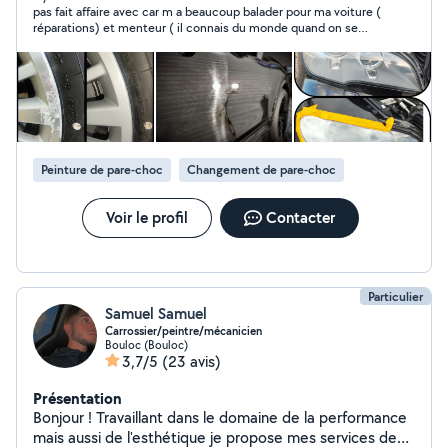
pas fait affaire avec car m a beaucoup balader pour ma voiture (
(Décrassage des plastiques, détachage/shampouinage
réparations) et menteur ( il connais du monde quand on se
des sièges, détachage du ciel du toit et moquette) *En
déplace bein non on ne l a pas eu au telephone )
plus de nettoyage je vous propose mes service de
diagnostic automobile effacement des défauts des
défauts comme airbag....
Peinture de pare-choc
Changement de pare-choc
Voir le profil
Contacter
Particulier
Samuel Samuel
Carrossier/peintre/mécanicien
Bouloc (Bouloc)
3,7/5
(23 avis)
Présentation
Bonjour ! Travaillant dans le domaine de la performance
mais aussi de l'esthétique je propose mes services de