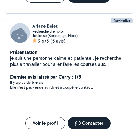
Particulier
Ariane Belet
Recherche d emploi
Toulouse (Borderouge Nord)
3,6/5
(5 avis)
Présentation
je suis une personne calme et patiente . je recherche
plus a travailler pour aller faire les courses aux
personnes repasser leur linge leur preparer le repas . je
peut egalement aller nourrir vos animaux les sortir en
Dernier avis laissé par Carry : 1/5
journee la semaine . je ne suis pas disponible le week-
Il y a plus de 6 mois
Elle n’est pas venue au rdv et à coupé le contact.
end.
Voir le profil
Contacter