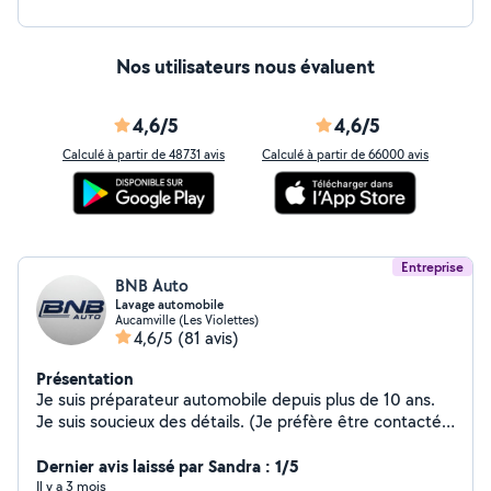
Nos utilisateurs nous évaluent
4,6/5
4,6/5
Calculé à partir de 48731 avis
Calculé à partir de 66000 avis
Entreprise
BNB Auto
Lavage automobile
Aucamville (Les Violettes)
4,6/5
(81 avis)
Présentation
Je suis préparateur automobile depuis plus de 10 ans.
Je suis soucieux des détails. (Je préfère être contacté
par téléphone de préférence)Merci. Je vous propose un
nettoyage extérieur (lavage, polish/ lustrage, rénovation
Dernier avis laissé par Sandra : 1/5
des optiques, effacement des rayures) et intérieur
Il y a 3 mois