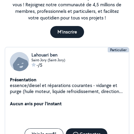
vous ! Rejoignez notre communauté de 4,5 millions de
membres, professionnels et particuliers, et facilitez
votre quotidien pour tous vos projets !
M'inscrire
Particulier
Lahouari ben
Saint-Jory (Saint-Jory)
-/5
Présentation
essence/diesel et réparations courantes - vidange et
purge (huile moteur, liquide refroidissement, direction
assistée, liquide de frein) - tout changement de filtre :
huile, air, carburant., - changement disques et
Aucun avis pour l'instant
plaquettes de freins. - remplacement de batterie 12V -
Réparation mécanisme de porte de voiture et fenêtres
,et changement vitre casseé, - remplacement de
bougies d'allumage. autre competence,instalattion
cuisine equipée,montage meuble, et bricollage.