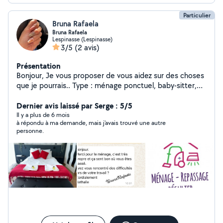
Particulier
Bruna Rafaela
Bruna Rafaela
Lespinasse (Lespinasse)
3/5
(2 avis)
Présentation
Bonjour, Je vous proposer de vous aidez sur des choses
que je pourrais.. Type : ménage ponctuel, baby-sitter,
aide pour certain papier, aide au course, aide pour les
repas, aide au coucher ou au lever.. et d'autres choses
Dernier avis laissé par Serge : 5/5
si je le peut. Pour le ménage régulier ou pas. Gros
Il y a plus de 6 mois
à répondu à ma demande, mais j'avais trouvé une autre
ménage de printemps ou après une fête. Mes
personne.
disponibilités sont à voir ensemble par message Si vous
avez besoins hésitez pas à me contactez en message
privée. N'oublier surtout pas de me préciser votre
demande, je vous répondrais le plus rapidement. Si vous
préférez vous pouvez toujours me contacter par mail :
brunarafaela.frds @ gml . Com J'ai le permis je peut me
déplacer facilement