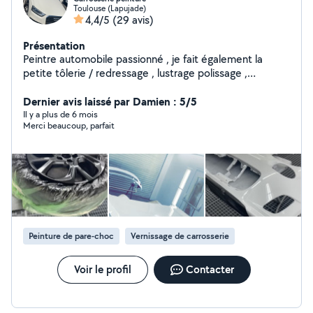
Toulouse (Lapujade)
4,4/5
(29 avis)
Présentation
Peintre automobile passionné , je fait également la
petite tôlerie / redressage , lustrage polissage ,
rénovation des phare , nettoyage int / ext , application
de cire protectrice , je serais ravis de vous proposer
Dernier avis laissé par Damien : 5/5
mes service de réparation et de peinture automobile.
Il y a plus de 6 mois
Merci beaucoup, parfait
Peinture de pare-choc
Vernissage de carrosserie
Voir le profil
Contacter