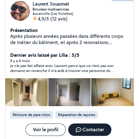
Laurent Jouannet
Bricoleur multiservices
Aucamville (Les Violettes)
4,9/5
(12 avis)
Présentation
Après plusieurs années passées dans différents corps
de métier du bâtiment, et après 2 renovations
complète de maison, je mets à disposition mes
competences et connaissances. Soucieux du détail, et
Dernier avis laissé par Lilia : 5/5
du rendu final je préfère refuser un travail que je sais pas
Il y a 4 mois
je n'ai pas fait affaire avec Laurent parce que ce n'est pas son
faire plutôt que de le bâcler. N hésitez pas à laisser vos
domaine en revanche il m'a aidé à trouver une personne du
numéros dans vos demandes privées car je suis limité à
métier. merci pour le conseil et pour votre aide et je vous dis à
4 réponses par mois. Merci a vous
très bientôt.
Peinture de pare-choc
Réparation de rayures
Voir le profil
Contacter