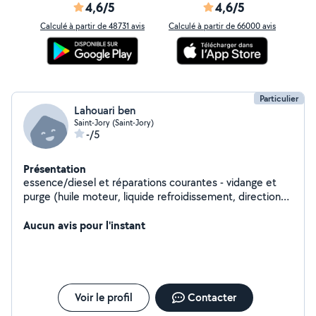
4,6/5
4,6/5
Calculé à partir de 48731 avis
Calculé à partir de 66000 avis
Particulier
Lahouari ben
Saint-Jory (Saint-Jory)
-/5
Présentation
essence/diesel et réparations courantes - vidange et
purge (huile moteur, liquide refroidissement, direction
assistée, liquide de frein) - tout changement de filtre :
huile, air, carburant., - changement disques et
Aucun avis pour l'instant
plaquettes de freins. - remplacement de batterie 12V -
Réparation mécanisme de porte de voiture et fenêtres
,et changement vitre casseé, - remplacement de
bougies d'allumage. autre competence,instalattion
cuisine equipée,montage meuble, et bricollage.
Voir le profil
Contacter