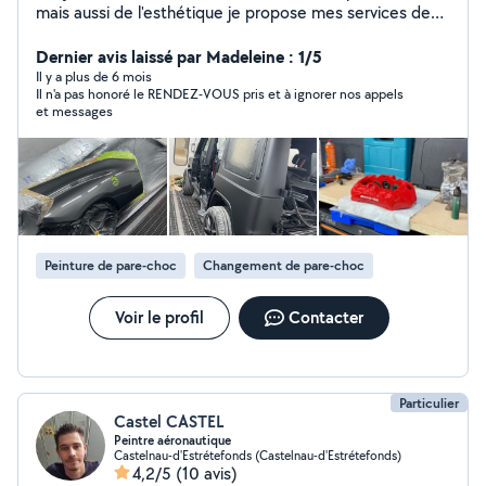
mais aussi de l'esthétique je propose mes services de
carrosserie peinture Réparation de jante , toute
réparation ou embellissement de votre véhicule Ancien
Dernier avis laissé par Madeleine : 1/5
ou moderne Reprogramation moteur ( auto, moto,
Il y a plus de 6 mois
Il n'a pas honoré le RENDEZ-VOUS pris et à ignorer nos appels
utilitaire, agricole, bateau, camion ) Optimiser
et messages
l'électronique du véhicule pour un meilleur agréablement
de conduite tout en respectant les limites constructeur
Mais aussi en jouant sur la consommation Stage 1 /
stage 2 Éthanol Suppression ad blue / vanne egr / filtre à
particule / decata Suppression du start and stop
définitivement Je propose aussi mes services de
covering / wrap Si vous souhaitez changer de couleur
Peinture de pare-choc
Changement de pare-choc
tout en gardant la peinture d'origine ou simplement des
petit détails qui fera la différence sur votre véhicule
Services de mécanique Distribution / embrayage / freins
Voir le profil
Contacter
/ révision quelconque réparation Je reste disponible à
tout moment
Particulier
Castel CASTEL
Peintre aéronautique
Castelnau-d'Estrétefonds (Castelnau-d'Estrétefonds)
4,2/5
(10 avis)