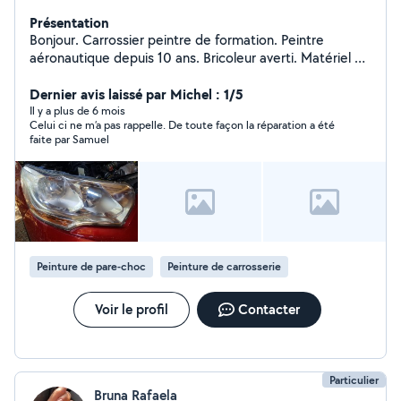
Présentation
Bonjour. Carrossier peintre de formation. Peintre
aéronautique depuis 10 ans. Bricoleur averti. Matériel de
carrosserie soudure mecanique electro portatif
Maçonnerie Petite remorque Jardinage... Reparation de
Dernier avis laissé par Michel : 1/5
pneumatiques Renovation de phare
Il y a plus de 6 mois
Celui ci ne m’a pas rappelle. De toute façon la réparation a été
faite par Samuel
Peinture de pare-choc
Peinture de carrosserie
Voir le profil
Contacter
Particulier
Bruna Rafaela