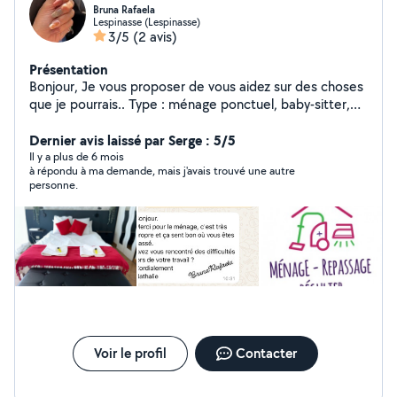
Bruna Rafaela
Lespinasse (Lespinasse)
3/5
(2 avis)
Présentation
Bonjour, Je vous proposer de vous aidez sur des choses
que je pourrais.. Type : ménage ponctuel, baby-sitter,
aide pour certain papier, aide au course, aide pour les
repas, aide au coucher ou au lever.. et d'autres choses
Dernier avis laissé par Serge : 5/5
si je le peut. Pour le ménage régulier ou pas. Gros
Il y a plus de 6 mois
à répondu à ma demande, mais j'avais trouvé une autre
ménage de printemps ou après une fête. Mes
personne.
disponibilités sont à voir ensemble par message Si vous
avez besoins hésitez pas à me contactez en message
privée. N'oublier surtout pas de me préciser votre
demande, je vous répondrais le plus rapidement. Si vous
préférez vous pouvez toujours me contacter par mail :
brunarafaela.frds @ gml . Com J'ai le permis je peut me
déplacer facilement
Voir le profil
Contacter