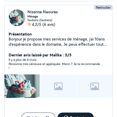
Particulier
Nissrine Naoures
Ménage
Saubens (Saubens)
4,2/5
(6 avis)
Présentation
Bonjour je propose mes services de ménage, j'ai 10ans
d'expérience dans le domaine, Je peux effectuer toutes
sortes de tâches ménagères, comme le nettoyage du
sol, des surfaces, des sanitaires, et même le repassage.
Dernier avis laissé par Malika : 5/5
Je suis disponible tout les jours de la semaine. Je peux
Il y a plus de 6 mois
Personne très sérieuse et appliquée. Merci ? Je la recommande
me déplacer en voiture. Mes tarifs sont abordables et je
!
peux fournir des références si besoin. Si vous souhaitez
une maison étincelante de propriété, n'hésitez pas à me
contacter sur message privé.