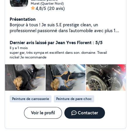
Muret (Quartier Nord)
4,8/5
(20 avis)
Présentation
Bonjour à tous ! Je suis S.E prestige clean, un
professionnel passionné dans l'automobile avec plus 10
ans d'expérience en tant que carrossier peintre. Je
propose des services de nettoyage, l'entretien des
Dernier avis laissé par Jean Yves Florent : 5/5
véhicules et des espaces de vie. Je mets un point
Il y a 1 mois
super gar, très sympa et excéllent dans son. domaine. Travail
d'honneur à offrir un service de qualité, alliant efficacité
nickel Je recommande
et respect de l'environnement. N'hésitez pas à me
contacter pour un devis gratuit ou pour toute question.
Je serai ravi de vous aider
Peinture de carrosserie
Peinture de pare-choc
Voir le profil
Contacter