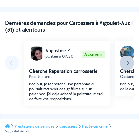
Dernières demandes pour Carossiers à Vigoulet-Auzil
(31) et alentours
Augustine P.
A
À convenir
postée à 09:20
p
Cherche Réparation carrosserie
Cherche 
Pins-Justaret
Castanet-T
Bonjour, je recherche une personne qui
Bonjour, j'a
pourrait rattraper des griffures sur un
de la carro
parechoc. j'ai déjà acheté la peinture. merci
de faire vos propositions
Prestations de services
Carossiers
Haute-garonne
Vigoulet-Auzil