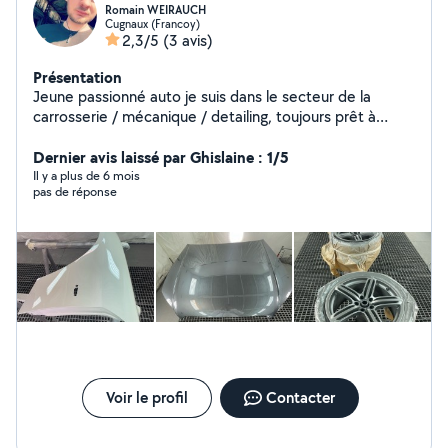
Romain WEIRAUCH
Cugnaux (Francoy)
2,3/5
(3 avis)
Présentation
Jeune passionné auto je suis dans le secteur de la
carrosserie / mécanique / detailing, toujours prêt à
satisfaire les gens par mon savoir faire et mon savoir
être je suis prêt à m'occuper de vos véhicules (
Dernier avis laissé par Ghislaine : 1/5
nettoyage intérieur / extérieur / lustrage / petite
Il y a plus de 6 mois
pas de réponse
mécanique / carrosserie / tôlerie / pose de béquet /
diagnostic de pannes ect) n'hésitez pas à me joindre par
message je prendrai un réel plaisir à satisfaire vos
demandes :)
Voir le profil
Contacter