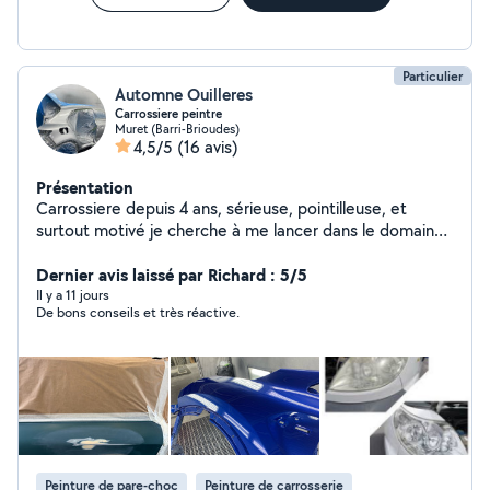
Particulier
Automne Ouilleres
Carrossiere peintre
Muret (Barri-Brioudes)
4,5/5
(16 avis)
Présentation
Carrossiere depuis 4 ans, sérieuse, pointilleuse, et
surtout motivé je cherche à me lancer dans le domaine
que j'aime ainsi que vous rendre service ! N'hésitez pas à
me contacter !
Dernier avis laissé par Richard : 5/5
Il y a 11 jours
De bons conseils et très réactive.
Peinture de pare-choc
Peinture de carrosserie