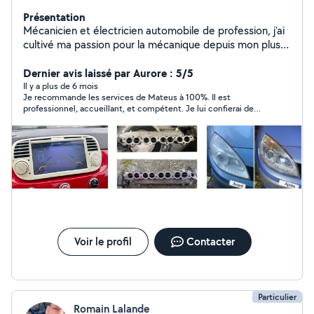
Présentation
Mécanicien et électricien automobile de profession, j'ai
cultivé ma passion pour la mécanique depuis mon plus
jeune âge. Avec plus de 10 ans d'expérience à mon
actif, je vous offre un éventail de services de réparation
Dernier avis laissé par Aurore : 5/5
automobiles. Je résous tous vos problèmes mécaniques
Il y a plus de 6 mois
Je recommande les services de Mateus à 100%. Il est
ou électriques. Services supplémentaires disponibles : -
professionnel, accueillant, et compétent. Je lui confierai de
Rénovation/Polissage de phares optiques - Installation
nouveau ma voiture ou ma moto les yeux fermés.
de CarPlay - Installation de systèmes audio, y compris
haut-parleurs et caissons de basse - Conversion de
vitres manuelles en vitres électriques Je vous assure un
travail soigné et réalisé dans les plus brefs délais.
N'hesitez pas à me contacter, À bientôt !
Voir le profil
Contacter
Particulier
Romain Lalande