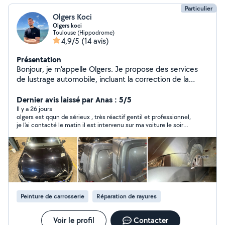
Particulier
Olgers Koci
Olgers koci
Toulouse (Hippodrome)
4,9/5
(14 avis)
Présentation
Bonjour, je m'appelle Olgers. Je propose des services
de lustrage automobile, incluant la correction de la
peinture, l'élimination des micro-rayures et des défauts
légers de la carrosserie. Grâce à un travail soigné et des
Dernier avis laissé par Anas : 5/5
produits de qualité, je redonne à votre véhicule
Il y a 26 jours
olgers est qqun de sérieux , très réactif gentil et professionnel,
brillance, profondeur de couleur et un aspect comme
je l'ai contacté le matin il est intervenu sur ma voiture le soir
neuf. Que ce soit pour rafraîchir l'apparence de votre
même , efficace rapide et sérieux je recommande.
voiture ou améliorer sa finition, je travaille avec sérieux,
précision et passion pour un résultat durable et visible.
N'hésitez pas à me contacter pour plus d'informations.
Peinture de carrosserie
Réparation de rayures
Voir le profil
Contacter