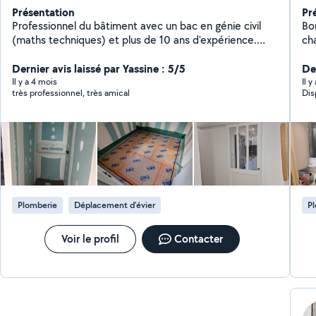
Présentation
Pr
Professionnel du bâtiment avec un bac en génie civil
Bo
(maths techniques) et plus de 10 ans d'expérience.
cha
Ancien plaquiste à mon compte et 5 ans en rénovation
aus
intérieure complète (salle de bains, WC, cuisine,
Dernier avis laissé par Yassine : 5/5
Der
chambres). Depuis 3 ans dans une entreprise
Il y a 4 mois
Il y
très professionnel, très amical
Dis
d'isolation intérieure, VMC et placo : plaquiste, chef
d'équipe puis contremaître. Prestations : bricolage,
rénovation intérieure, placo, isolation, peinture,
parquet, petits travaux sanitaires. Travail sérieux et
soigné, devis clairs. Matériel professionnel complet et
véhicule de travail. Disponible Vindredi et Samedi .
Plomberie
Déplacement d'évier
P
Voir le profil
Contacter