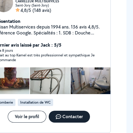
CARRELEUR MULTISERVICES
Saint-Jory (Saint-Jory)
4,8/5
(148 avis)
ésentation
isan Multiservices depuis 1994 ans. 136 avis 4,8/5.
ce Google. Spécialités : 1. SDB : Douche
alienne XXL 170x90 clés en main, étanchéité, Q-
ard, Wedi. 2. Carrelage toutes dimensions : Sol 60 x
nier avis laissé par Jack : 5/5
faïence 30 x 60, joints 2 mm laser 3. Multiservices :
 a 8 jours
fait au top Kamel est très professionnel et sympathique Je
cialité Soudure TIG, acier inox, détection de fuite
commande
ec réparation cuivre, PER, multicouche, Plomberie,
uffage et climatisation, entretien jardin/haies. Devis
taillé + photos Avant/Après. Réponse sous 2h. 30km
our de Saint-Jory.
lomberie
Installation de WC
Voir le profil
Contacter