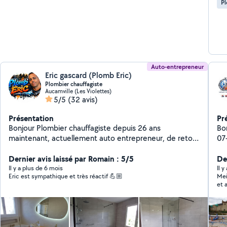
P
Auto-entrepreneur
Eric gascard (Plomb Eric)
Plombier chauffagiste
Aucamville (Les Violettes)
5/5
(32 avis)
Présentation
Pr
Bonjour Plombier chauffagiste depuis 26 ans
Bonjour -Plombier s
maintenant, actuellement auto entrepreneur, de retour
07-64-82-
sur le site récemment, je mets mon expérience et mon
ch
savoir-faire au service de personnes en difficulté. Pour
Dernier avis laissé par Romain : 5/5
pl
Der
tout travaux de plomberie, chauffage, dépannage,
? 
Il y a plus de 6 mois
Il y
Eric est sympathique et très réactif 💪🏼
Mei
réparation de fuite, rénovation de salle de bain, wc
de 
et 
suspendu, plancher chauffant, pompe à chaleur
Pl
etc...Au plaisir.
Dé
In
et