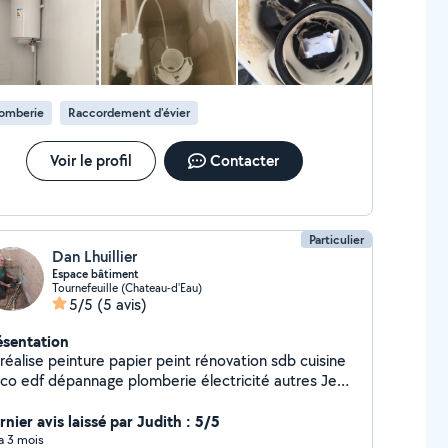
pre et efficace. La prestation a été faite avec fourniture du
s dépannages d'urgence liés à la plomberie, que vous
ériel, pas le prestataire.
riez rencontrer à tout moment. Je vous remercie
r votre attention et je reste à votre disposition
ur toute demande de renseignements ou de
demande de devis. Cordialement, Julien
lomberie
Raccordement d'évier
Voir le profil
Contacter
Particulier
Dan Lhuillier
Espace bâtiment
Tournefeuille (Chateau-d'Eau)
5/5
(5 avis)
ésentation
réalise peinture papier peint rénovation sdb cuisine
co edf dépannage plomberie électricité autres Je
s jeune retraités
nier avis laissé par Judith : 5/5
 a 3 mois