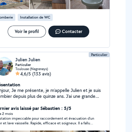
 chauffe-eau Chauffage : Installation de chaudières
az, électrique) Entretien et dépannage chauffage
mplacement de radiateurs Installation de chauffe-
lomberie
Installation de WC
t ballon d'eau chaude chaude Intervention rapide
ail soigné et professionnele Devis gratuit Prix
mpétitifs Intervention sur Toulouse et alentours
Voir le profil
Contacter
ntact : 07-64-82-03-95 Disponible pour dépannage
gent
Particulier
Julien Julien
Particulier
Toulouse (Negreneys)
4,6/5
(133 avis)
ésentation
sente, je m'appelle Julien et je suis
ombier depuis plus de quinze ans. J'ai une grande
périence en matière de plomberie, que ce soit pour
rénovation ou pour les travaux neufs. Je suis
rnier avis laissé par Sébastien : 5/5
alement spécialisé dans les rénovations de salles de
 a 2 mois
station impeccable pour raccordement et évacuation d’un
ins et je peux apporter mon expertise pour réaliser
r et lave vaisselle. Rapide, efficace et soigneux. Il a fallu
s projets sur mesure et répondre aux attentes de
rendre l’installation qui avait été posé pour la rendre plus
Enfin, je suis à votre disposition pour tous