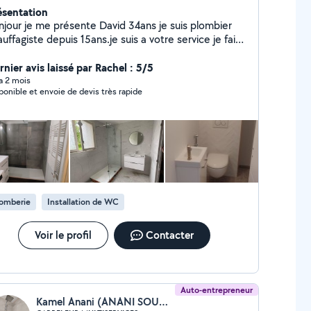
ésentation
njour je me présente David 34ans je suis plombier
uffagiste depuis 15ans.je suis a votre service je fais
si création et rénovation salles de bain .
nier avis laissé par Rachel : 5/5
 a 2 mois
ponible et envoie de devis très rapide
lomberie
Installation de WC
Voir le profil
Contacter
Auto-entrepreneur
Kamel Anani (ANANI SOUDURE)