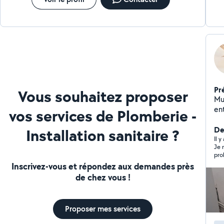
Pr
Vous souhaitez proposer
Multiservi
entretien Po
vos services de Plomberie -
Éle
Plo
Der
Installation sanitaire ?
raccordem
Il y
Je 
tringle
pro
état de
Inscrivez-vous et répondez aux demandes près
Int
de chez vous !
Réa
et 
Proposer mes services