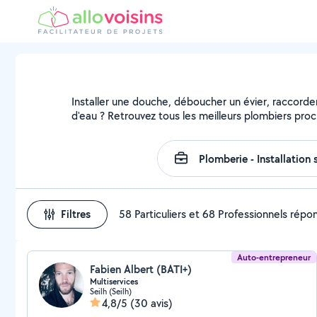
Installer une douche, déboucher un évier, raccorder
d'eau ? Retrouvez tous les meilleurs plombiers pro
Filtres
58 Particuliers et 68 Professionnels répo
Auto-entrepreneur
Fabien Albert (BATI+)
Multiservices
Seilh (Seilh)
4,8/5
(30 avis)