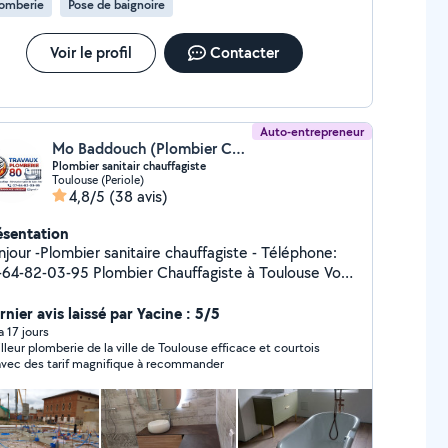
lomberie
Pose de baignoire
Voir le profil
Contacter
Auto-entrepreneur
Mo Baddouch (Plombier Chauffagiste)
Plombier sanitair chauffagiste
Toulouse (Periole)
4,8/5
(38 avis)
ésentation
anitaire chauffagiste - Téléphone:
03-95 Plombier Chauffagiste à Toulouse Vous
erchez un professionnel sérieux pour vos travaux de
omberie et de chauffage à Toulouse et ses alentours
nier avis laissé par Yacine : 5/5
Baddouch Mohamed vous propose des prestations
 a 17 jours
lleur plomberie de la ville de Toulouse efficace et courtois
qualité pour particuliers et professionnels.
avec des tarif magnifique à recommander
omberie : Recherche et réparation de fuites
bouchage WC, évier, lavabo, canalisations
stallation et remplacement de robinetterie Création
 rénovation de salle de bain Pose et remplacement