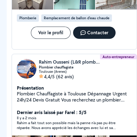
Plomberie
Remplacement de ballon d'eau chaude
Voir le profil
Contacter
Auto-entrepreneur
Rahim Ousseni (L&R plomberie)
Plombier chauffagiste
Toulouse (Arenes)
4,4/5
(62 avis)
Présentation
Plombier Chauffagiste à Toulouse Dépannage Urgent
24h/24 Devis Gratuit Vous recherchez un plombier
chauffagiste fiable à Toulouse, réactif et compétent ?
Je suis artisan plombier chauffagiste indépendant,
Dernier avis laissé par Farel : 5/5
disponible 24h/24 et 7j/7, pour tous vos travaux de
Il y a 2 mois
Rahim a fait tout son possible mais la panne n'a pas pu être
plomberie et chauffage, dépannage urgent ou projet
réparée. Nous avons apprécié les échanges avec lui et sa
d'installation ou de rénovation. Mes prestations
grande honnêteté. Il ne voulait pas se faire payer parce qu'il
professionnelles : - Dépannage urgent : fuite d'eau, WC