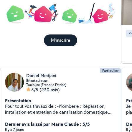
pro
le
mat
pour
pou
po
P
M'inscrire
Particulier
Daniel Medjani
Bricotoulouse
Toulouse (Frederic Estebe)
5/5
(230 avis)
Présentation
Pr
Pour tout vos travaux de : -Plomberie : Réparation,
Je 
installation et entretien de canalisation domestique
pla
d'eau. -Electricité : conception, installation, entretien et
sui
dépannage des réseaux et équipements électriques
Dernier avis laissé par Marie Claude : 5/5
Der
domestiques, pose chauffage, rénovation électrique. -
Il y a 7 jours
Il y