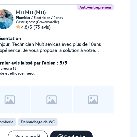
Auto-entrepreneur
MTI MTI (MTI)
Plombier / Électricien / Renov
Castelginest (Gravemarelle)
4,8/5
(73 avis)
ésentation
en Multisevices avec plus de 10ans
expérience. Je vous propose la solution à votre
oblème immobilier concernant tous ce qui concerne
plomberie, l'électricité, menuiserie, peinture,
nier avis laissé par Fabien : 5/5
carrelage et rénovation. Travail garantie. A bientôt
credi à 13h
ide et efficace merci.
lomberie
Débouchage de WC
Voir le profil
Contacter