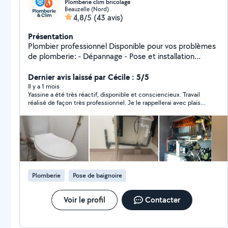
Plomberie clim bricolage
Beauzelle (Nord)
4,8/5
(43 avis)
Présentation
Plombier professionnel Disponible pour vos problèmes
de plomberie: - Dépannage - Pose et installation
sanitaire - Chauffe eau - Débouchage canalisations Etc
Je fais aussi tous ce qui est climatisation: - Pose de
Dernier avis laissé par Cécile : 5/5
split - Gainable Etc Et bricolage: - Montage de meubles
Il y a 1 mois
Yassine a été très réactif, disponible et consciencieux. Travail
Etc N'hésitez pas à me contacter si besoin. Contactez
réalisé de façon très professionnel. Je le rappellerai avec plaisir
moi 24h/24h et 7j/7j
si besoin.
Plomberie
Pose de baignoire
Voir le profil
Contacter