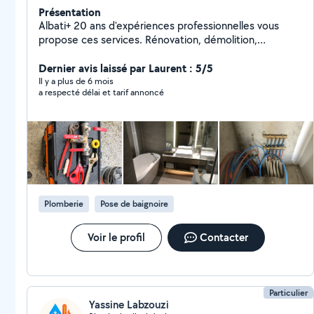
Présentation
Albati+ 20 ans d'expériences professionnelles vous
propose ces services. Rénovation, démolition,
évacuation. Plomberie, maçonnerie, menuiserie,
espace vert, piscine. Dépannage plomberie 7/7, 24/24.
Dernier avis laissé par Laurent : 5/5
Inspection canalisation par caméra, débouchage
Il y a plus de 6 mois
a respecté délai et tarif annoncé
canalisation par hydro curage . Disponibilité 24/24 7/7
jrs. Zéro six vingt sept vingt huit soixante un soixante
dix neuf.
Plomberie
Pose de baignoire
Voir le profil
Contacter
Particulier
Yassine Labzouzi