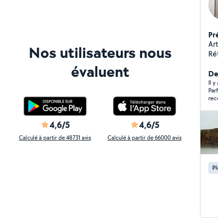
Pr
Art
Nos utilisateurs nous
Référen
it
évaluent
Bo
Der
60, 
Il y
Par
Spé
re
av
cha
dé
4,6/5
4,6/5
aut
Calculé à partir de 48731 avis
Calculé à partir de 66000 avis
P