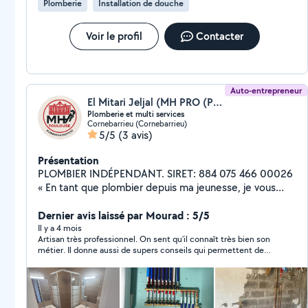
Plomberie
Installation de douche
Voir le profil
Contacter
Auto-entrepreneur
El Mitari Jeljal (MH PRO (PLOMBERIE ET MULTISERVICE))
Plomberie et multi services
Cornebarrieu (Cornebarrieu)
5/5
(3 avis)
Présentation
PLOMBIER INDÉPENDANT. SIRET: 884 075 466 00026
« En tant que plombier depuis ma jeunesse, je vous
assurez l'installation précise, la réparation efficace et
l'entretien rigoureux des systèmes de plomberie,
Dernier avis laissé par Mourad : 5/5
garantissant ainsi le bon fonctionnement des
Il y a 4 mois
Artisan très professionnel. On sent qu’il connaît très bien son
installations sanitaires et la résolution prompte des
métier. Il donne aussi de supers conseils qui permettent de
problèmes liés à l'eau. Ainsi je fait la rénovation des
prendre les bonnes décisions. Je recommande.
salles de bains complètes, avec la dépose et la pose
de sanitaires avec leur carlage. Ne hésitez pas à
demander un devis totalement gratuit! »