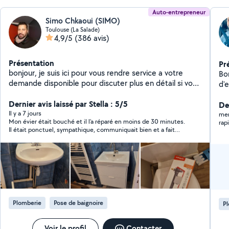
Auto-entrepreneur
Simo Chkaoui (SIMO)
Toulouse (La Salade)
4,9/5
(386 avis)
Présentation
Pr
bonjour, je suis ici pour vous rendre service a votre
Bonjour, Technici
demande disponible pour discuter plus en détail si vous
d'
le souhaitez bien. j'ai travaillé plus que 8 ans pour une
pr
société d entretien et rénovation des maisons et des
Dernier avis laissé par Stella : 5/5
la 
Der
appartements. n hésitez pas à me contacter à votre
Il y a 7 jours
mer
Mon évier était bouché et il l’a réparé en moins de 30 minutes.
rap
service
Il était ponctuel, sympathique, communiquait bien et a fait
preuve de professionnalisme. Je recommande vivement ses
services!!!
Plomberie
Pose de baignoire
P
Voir le profil
Contacter