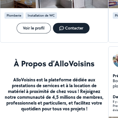
de
(g
Re
Plomberie
Installation de WC
P
eau e
Trav
co
Voir le profil
Contacter
Co
ur
À Propos d’AlloVoisins
Pr
AlloVoisins est la plateforme dédiée aux
Bonjour, Je me pré
prestations de services et à la location de
pl
matériel à proximité de chez vous ! Rejoignez
ex
notre communauté de 4,5 millions de membres,
la 
De
ég
Il y
professionnels et particuliers, et facilitez votre
Pre
ba
quotidien pour tous vos projets !
évie
de
rep
mes clients. 