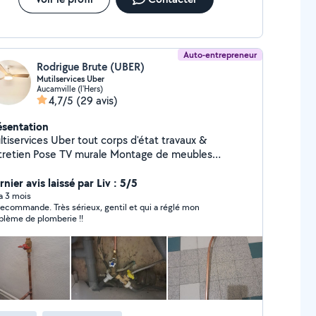
Auto-entrepreneur
Rodrigue Brute (UBER)
Mutilservices Uber
Aucamville (l'Hers)
4,7/5
(29 avis)
ésentation
ces Uber tout corps d'état travaux &
se TV murale Montage de meubles
ctricité : prises, interrupteurs, luminaires, dépannage
mberie : robinetterie, siphons, fuites,
nier avis laissé par Liv : 5/5
ents Fixations murales : étagères, cadres,
 a 3 mois
recommande. Très sérieux, gentil et qui a réglé mon
s, accessoires Peinture et rénovations Remise en
blème de plomberie !!
 logements Entretien intérieur et extérieur
erventions soignées, devis et factures possibles.
ctivité, sérieux et travail propre. Secteur : Toulouse
alentours.