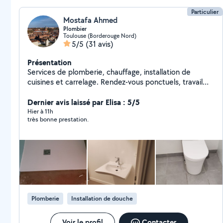
Particulier
Mostafa Ahmed
Plombier
Toulouse (Borderouge Nord)
5/5
(31 avis)
Présentation
Services de plomberie, chauffage, installation de
cuisines et carrelage. Rendez-vous ponctuels, travail
rapide et soigné. À votre service. Merci.
Dernier avis laissé par Elisa : 5/5
Hier à 11h
très bonne prestation.
Plomberie
Installation de douche
Voir le profil
Contacter