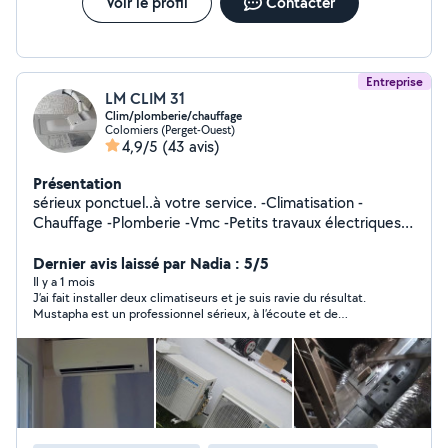
dans toute la métropole toulousaine - Devis gratuit et
Voir le profil
Contacter
prix transparents, sans mauvaise surprise Contacter-moi
dès maintenant pour tout intervention ou dépannage
plomberie ou chauffage
Entreprise
LM CLIM 31
Clim/plomberie/chauffage
Colomiers (Perget-Ouest)
4,9/5
(43 avis)
Présentation
sérieux ponctuel..à votre service. -Climatisation -
Chauffage -Plomberie -Vmc -Petits travaux électriques -
Travaux divers -...
Dernier avis laissé par Nadia : 5/5
Il y a 1 mois
J’ai fait installer deux climatiseurs et je suis ravie du résultat.
Mustapha est un professionnel sérieux, à l’écoute et de
confiance. Ses conseils sont précis, l’offre est adaptée aux
besoins réels et le tarif est juste et très compétitif. J’ai
également apprécié d’avoir le choix sur tous les détails
esthétiques de l’installation, sans rien se voir imposer. Un
travail soigné et de grande qualité. Merci Mustapha !