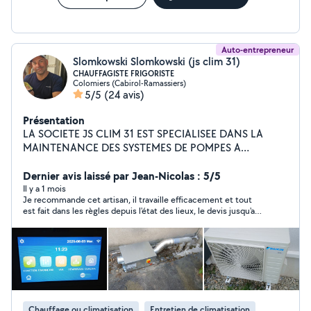
Auto-entrepreneur
Slomkowski Slomkowski (js clim 31)
CHAUFFAGISTE FRIGORISTE
Colomiers (Cabirol-Ramassiers)
5/5
(24 avis)
Présentation
LA SOCIETE JS CLIM 31 EST SPECIALISEE DANS LA
MAINTENANCE DES SYSTEMES DE POMPES A
CHALEUR, CHAUDIERE GAZ. NOUS OFFRONS
PLUSIEURS SOLUTION DE MAINTENANCE ALLANT DU
Dernier avis laissé par Jean-Nicolas : 5/5
SIMPLE ENTRETIEN AU CONTRAT D'ENTRETIEN
Il y a 1 mois
Je recommande cet artisan, il travaille efficacement et tout
ANNUEL.
est fait dans les règles depuis l'état des lieux, le devis jusqu'au
chantier. Installation rapide et propre de ma clim reversible en
appartement avec encastrement de la goulotte dans le mur
pour limiter la visibilité extérieure. Choix d'équipement de
qualité, moderne et durable. Très bon contact humain avant,
pendant et après le chantier. Propose des adaptations et
recommandations pour ameliorer la demande initiale.
Chauffage ou climatisation
Entretien de climatisation