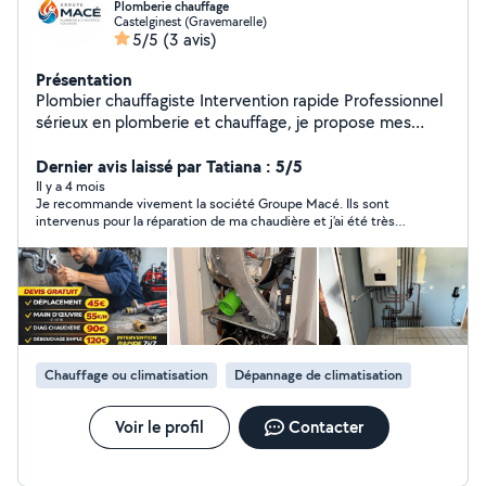
Plomberie chauffage
Castelginest (Gravemarelle)
5/5
(3 avis)
Présentation
Plombier chauffagiste Intervention rapide Professionnel
sérieux en plomberie et chauffage, je propose mes
services pour particuliers et professionnels. Dépannage
chaudière (gaz / fioul) Recherche de panne Baisse ou
Dernier avis laissé par Tatiana : 5/5
perte de pression Remplacement vase d'expansion
Il y a 4 mois
Je recommande vivement la société Groupe Macé. Ils sont
Vanne 3 voies / circulateurs Désembouage circuit
intervenus pour la réparation de ma chaudière et j’ai été très
chauffage Débouchage évier, WC, canalisations Petits
satisfait du service. Le prix était tout à fait raisonnable et
travaux de plomberie Intervention rapide sur Toulouse
l’intervention a été réalisée avec une rapidité incroyable.
et alentours. Travail propre, diagnostic clair et tarifs
L’équipe est professionnelle, efficace et très réactive. Merci
pour votre sérieux et votre excellent travail !
transparents. Disponible pour urgence ou rendez-vous.
Chauffage ou climatisation
Dépannage de climatisation
Voir le profil
Contacter