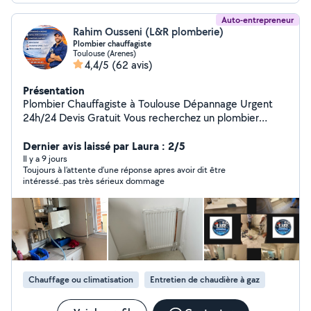
Auto-entrepreneur
Rahim Ousseni (L&R plomberie)
Plombier chauffagiste
Toulouse (Arenes)
4,4/5
(62 avis)
Présentation
Plombier Chauffagiste à Toulouse Dépannage Urgent
24h/24 Devis Gratuit Vous recherchez un plombier
chauffagiste fiable à Toulouse, réactif et compétent ?
Je suis artisan plombier chauffagiste indépendant,
Dernier avis laissé par Laura : 2/5
disponible 24h/24 et 7j/7, pour tous vos travaux de
Il y a 9 jours
Toujours à l’attente d’une réponse apres avoir dit être
plomberie et chauffage, dépannage urgent ou projet
intéressé..pas très sérieux dommage
d'installation ou de rénovation. Mes prestations
professionnelles : - Dépannage urgent : fuite d'eau, WC
bouchés, canalisations obstruées. - Dépannage et
entretien de chaudière toutes marques. - Installation et
remplacement : chauffe-eau, robinets, radiateurs. -
Rénovation complète de salle de bain : douche,
baignoire, robinetterie, meuble. ️ - Chauffagiste Toulouse
Chauffage ou climatisation
Entretien de chaudière à gaz
: pose, réparation et optimisation de vos équipements.
- Pourquoi me choisir - Intervention rapide et soignée