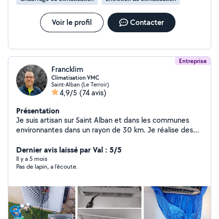
Voir le profil
Contacter
Entreprise
Francklim
Climatisation VMC
Saint-Alban (Le Terroir)
4,9/5
(74 avis)
Présentation
Je suis artisan sur Saint Alban et dans les communes
environnantes dans un rayon de 30 km. Je réalise des
installations de climatisation , le SAV , la maintenance
des équipements. Automne , hiver je fais des
Dernier avis laissé par Val : 5/5
remplacements des gaines souples de qualité médiocre
Il y a 5 mois
Pas de lapin, a l'écoute.
par des gaines semi rigide de qualité française qui
pourront être nettoyer chaque année pour un meilleur
fonctionnement , un renouvellement d'air plus efficace.