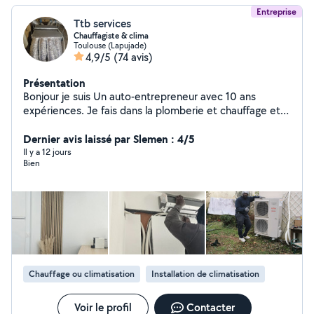
Entreprise
Ttb services
Chauffagiste & clima
Toulouse (Lapujade)
4,9/5
(74 avis)
Présentation
Bonjour je suis Un auto-entrepreneur avec 10 ans
expériences. Je fais dans la plomberie et chauffage et
climatisation. Pour tous vos travaux de Plomberie
Chauffage Climatisation Je suis à votre disposition pour
Dernier avis laissé par Slemen : 4/5
vous accompagner dans vos différents problèmes H24
Il y a 12 jours
Bien
le plaisir est pour moi de vous satisfaire et mes
prestations sont très raisonnables. Je vous remercie et
à bientôt. Cordialement Ttb services
Chauffage ou climatisation
Installation de climatisation
Voir le profil
Contacter