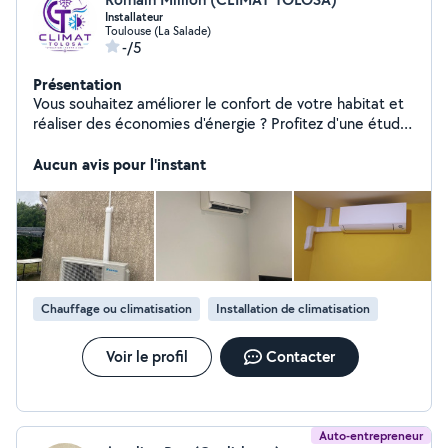
Installateur
Toulouse (La Salade)
-/5
Présentation
Vous souhaitez améliorer le confort de votre habitat et
réaliser des économies d'énergie ? Profitez d'une étude
sur mesure et d'un devis gratuit ! Climat Tolosa vous
accompagne pour l'installation, le dépannage et
Aucun avis pour l'instant
l'entretien de climatisation réversible, pompes à chaleur
air/eau et air/air, VMC simple et double flux, cumulus,
Ballon thermodynamique, radiateurs et sèches-serviette
électriques.
Chauffage ou climatisation
Installation de climatisation
Voir le profil
Contacter
Auto-entrepreneur