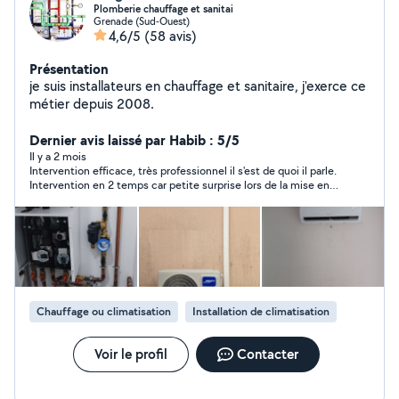
Plomberie chauffage et sanitai
Grenade (Sud-Ouest)
4,6/5
(58 avis)
Présentation
je suis installateurs en chauffage et sanitaire, j'exerce ce
métier depuis 2008.
Dernier avis laissé par Habib : 5/5
Il y a 2 mois
Intervention efficace, très professionnel il s'est de quoi il parle.
Intervention en 2 temps car petite surprise lors de la mise en
service ( mais ce n'est pas de sa faute, l'unité extérieur avait
besoin d'un chargement en gaz). Je recommande. Merci à toi
Chauffage ou climatisation
Installation de climatisation
Voir le profil
Contacter