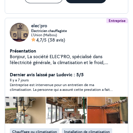
Entreprise
elec’pro
Électricien chauffagiste
L'Union (Malbou)
4,7/5
(38 avis)
Présentation
Bonjour, La société ELEC'PRO, spécialisé dans
l'électricité générale, la climatisation et le froid,
détenteur de l'attestation de capacité et de
manipulation des fluides frigorigène, possédant une
Dernier avis laissé par Ludovic : 5/5
expérience de plus de 10 ans dans le domaine, je
Il y a 7 jours
L’entreprise est intervenue pour un entretien de ma
saurais répondre à vos attentes en m'adaptant à vos
climatisation. La personne qui a assuré cette prestation a fait
besoins. Nos services pour les particuliers et
preuve de beaucoup de professionnalisme, avec un travail
professionnels : - Fournitures et pose Split/multi Split
soigné et de plus fort sympathique. Je recommande sans
mural. - Fournitures et pose gainable. - Fournitures et
l’ombre d’une hésitation cette société.
pose cassette et console. - Déplacement unité
extérieur et/ou intérieur. Maintenance et mise en
service : - Mise en service climatisation, pompe à
chaleur. - Entretien de vos équipements de climatisation
Chauffage ou climatisation
Installation de climatisation