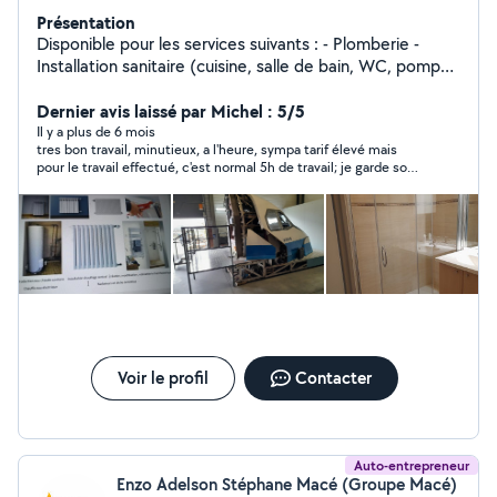
Présentation
Disponible pour les services suivants : - Plomberie -
Installation sanitaire (cuisine, salle de bain, WC, pompe
de puits et autres...), Réparation fuites, débouchage
conduites de vidange, modification et/ou suppression
Dernier avis laissé par Michel : 5/5
installations - Chauffage (Réparation réseaux
Il y a plus de 6 mois
tres bon travail, minutieux, a l'heure, sympa tarif élevé mais
hydrauliques et modification installations) - Zinguerie
pour le travail effectué, c'est normal 5h de travail; je garde son
(Pose et création d'éléments en zinc) - Entretien toiture
tel
: réparation fuites et (nettoyage et démoussage) -
Faïence - Bricolage - Petits travaux - Serrurerie
(Réparation et création élément en fer), soudure à l'arc
- Clôture Grillage (Tout type) - Brise vue - Divers
autres...
Voir le profil
Contacter
Auto-entrepreneur
Enzo Adelson Stéphane Macé (Groupe Macé)