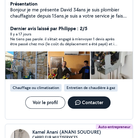
Présentation
Bonjour je me présente David 34ans je suis plombier
chauffagiste depuis 15ans.je suis a votre service je fais
aussi création et rénovation salles de bain .
Dernier avis laissé par Philippe : 2/5
Il y a 17 jours
Ne tiens pas parole. il s'était engagé à m'envoyer 1 devis après
être passé chez moi (le coût du déplacement a été payé) et il
ne l'a pas fait. il ne répond plus aux messages de relance via allo
voisin pour recevoir le devis promis. Il ne m'a pas laissé son
contact pour faciliter les échanges. Bilan= me laisse avec 1
chauffe eau dans l'état où il était avant la prestation, sans autre
explication. prestation commencée mais non finalisée.
Chauffage ou climatisation
Entretien de chaudière à gaz
Voir le profil
Contacter
Auto-entrepreneur
Kamel Anani (ANANI SOUDURE)
CARRELEUR MULTISERVICES