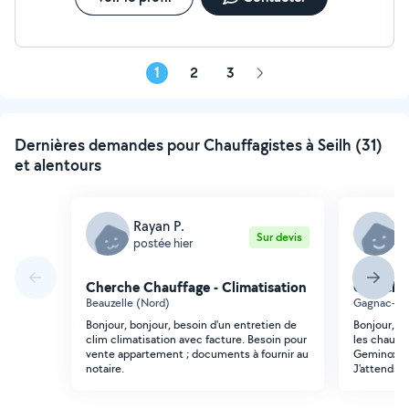
1
2
3
Page
suivante
Dernières demandes pour Chauffagistes à Seilh (31)
et alentours
Rayan P.
M
Sur devis
postée hier
p
Cherche Chauffage - Climatisation
Cherche 
Beauzelle (Nord)
Gagnac-su
Bonjour, bonjour, besoin d'un entretien de
Bonjour, R
clim climatisation avec facture. Besoin pour
les chauff
vente appartement ; documents à fournir au
Geminox. J
notaire.
J'attends p