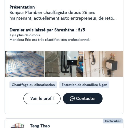
Présentation
Bonjour Plombier chauffagiste depuis 26 ans
maintenant, actuellement auto entrepreneur, de retour
sur le site récemment, je mets mon expérience et mon
savoir-faire au service de personnes en difficulté. Pour
Dernier avis laissé par Shreshtha : 5/5
tout travaux de plomberie, chauffage, dépannage,
Il y a plus de 6 mois
Monsieur Eric est très réactif et très professionnel.
réparation de fuite, rénovation de salle de bain, wc
suspendu, plancher chauffant, pompe à chaleur etc...Au
plaisir.
Chauffage ou climatisation
Entretien de chaudière à gaz
Voir le profil
Contacter
Particulier
Teng Thao