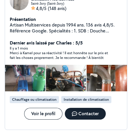
Saint-Jory (Saint-Jory)
4,8/5
(148 avis)
Présentation
Artisan Multiservices depuis 1994 ans. 136 avis 4,8/5.
Référence Google. Spécialités : 1. SDB : Douche
italienne XXL 170x90 clés en main, étanchéité, Q-Board,
Wedi. 2. Carrelage toutes dimensions : Sol 60 x 60,
Dernier avis laissé par Charles : 5/5
faïence 30 x 60, joints 2 mm laser 3. Multiservices :
Il y a 1 mois
Merci à Kamel pour sa réactivité ! Il est honnête sur le prix et
Spécialité Soudure TIG, acier inox, détection de fuite
fait les choses proprement. Je le recommande ! À bientôt
avec réparation cuivre, PER, multicouche, Plomberie,
chauffage et climatisation, entretien jardin/haies. Devis
détaillé + photos Avant/Après. Réponse sous 2h. 30km
autour de Saint-Jory.
Chauffage ou climatisation
Installation de climatisation
Voir le profil
Contacter