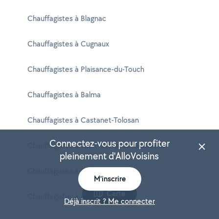
Chauffagistes à Blagnac
Chauffagistes à Cugnaux
Chauffagistes à Plaisance-du-Touch
Chauffagistes à Balma
Chauffagistes à Castanet-Tolosan
Connectez-vous pour profiter
Chauffagistes à Saint-Orens-de-Gameville
pleinement d'AlloVoisins
Chauffagistes à Fonsorbes
M'inscrire
Carte
Chauffagistes à Castelginest
Déjà inscrit ? Me connecter