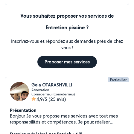
Vous souhaitez proposer vos services de
Entretien piscine ?
Inscrivez-vous et répondez aux demandes près de chez
vous !
Proposer mes services
Particulier
Gela OTARASHVILLI
Renovation
Cornebarrieu (Cornebarrieu)
4,9/5
(25 avis)
Présentation
Bonjour Je vous propose mes services avec tout mes
responsabilités et compétences. Je peux réaliser
toutes vos travaux neufs ou le rénovation. Monter les
meubles ou des bricolages, N'hésitez pas me contacter