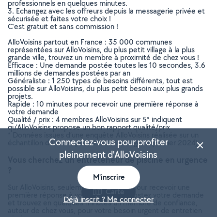
professionnels en quelques minutes.
3. Echangez avec les offreurs depuis la messagerie privée et
sécurisée et faites votre choix !
C’est gratuit et sans commission !
AlloVoisins partout en France : 35 000 communes
représentées sur AlloVoisins, du plus petit village à la plus
grande ville, trouvez un membre à proximité de chez vous !
Efficace : Une demande postée toutes les 10 secondes, 3.6
millions de demandes postées par an
Généraliste : 1 250 types de besoins différents, tout est
possible sur AlloVoisins, du plus petit besoin aux plus grands
projets.
Rapide : 10 minutes pour recevoir une première réponse à
votre demande
Qualité / prix : 4 membres AlloVoisins sur 5* indiquent
qu’AlloVoisins propose un bon rapport qualité/prix
* Données issues d’une enquête AlloVoisins réalisée sur un
Connectez-vous pour profiter
échantillon de 5 671 personnes interrogées (Février 2024)
pleinement d'AlloVoisins
Vous cherchez un entreteneur de piscine en urgence
?
M'inscrire
Sur AlloVoisins, seulement 10 minutes pour recevoir une
Carte
première réponse à votre demande. Postez votre demande
Déjà inscrit ? Me connecter
et trouvez en quelques minutes un membre de confiance,
autour de chez vous, pour votre besoin urgent de entretien