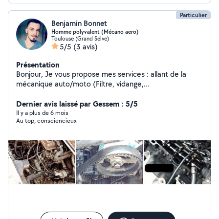
Particulier
Benjamin Bonnet
Homme polyvalent (Mécano aero)
Toulouse (Grand Selve)
5/5
(3 avis)
Présentation
Bonjour, Je vous propose mes services : allant de la
mécanique auto/moto (Filtre, vidange,
disques/plaquettes, suspensions/fourches, courroie de
distribution/Chaine, embrayage, boite à vitesse,
Dernier avis laissé par Gessem : 5/5
nettoyage). En passant par la plomberie, un peu d'élec,
Il y a plus de 6 mois
Au top, consciencieux
divers travaux maison/appart ( Aménagement,
déménagement, montage de meubles, de cuisines,
électroménager, ponçage, peinture, rénovation,
sanitaires, piscine, jardin, etc..). Je suis équiper d'une
imprimante 3D et je conçois les pièces .. (Réparation/
remplacement de pièce, délicate ou rare ou coûteuse
dans le commerce.. possibilité de faire une étude de
contrainte avec mon logiciel pour simuler les efforts
mécanique sur la pièce avant impression, afin d'être sur
que la pièce reste intègre et ne casse pas/