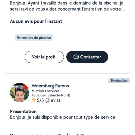
Bonjour, Ayant travaillé dans le domaine de la piscine, je
serai ravi de vous aider concernant l'entretien de votre
eau ! N'hésitez pas à me contacter pour plus
d'informations.
Aucun avis pour l'instant
Entretien de piscine
Voir le profil
Contacter
Particulier
Wdemberg Ramos
Multiples services
Toulouse (Lalande-Nord)
5/5
(3 avis)
Présentation
Bonjour, je suis disponible pour tout type de service.