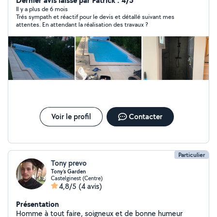
Dernier avis laissé par Patrick : 4/5
si vous aurez des questions et si vous avez besoin des
Il y a plus de 6 mois
Trés sympath et réactif pour le devis et détallé suivant mes
conseils. Votre satisfaction est ma priorité Je vais rester
attentes. En attendant la réalisation des travaux ?
dans votre disponibilité Bien Cordialement GUELA
Voir le profil
Contacter
Particulier
Tony prevo
Tony’s Garden
Castelginest (Centre)
4,8/5
(4 avis)
Présentation
Homme à tout faire, soigneux et de bonne humeur