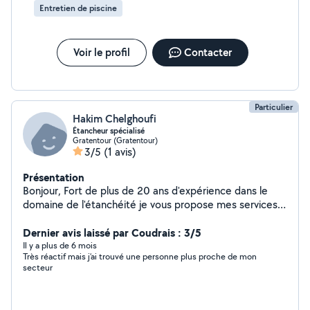
Entretien de piscine
Voir le profil
Contacter
Particulier
Hakim Chelghoufi
Étancheur spécialisé
Gratentour (Gratentour)
3/5
(1 avis)
Présentation
Bonjour, Fort de plus de 20 ans d'expérience dans le
domaine de l'étanchéité je vous propose mes services
pour tous vos travaux d'étanchéité (piscine, terrasse,
toiture...). De plus je suis spécialisé dans la membrane
Dernier avis laissé par Coudrais : 3/5
PVC, qui est un matériau plus durable. Je peux faire de
Il y a plus de 6 mois
Très réactif mais j’ai trouvé une personne plus proche de mon
la simple réparation de fuite à une réfection complète
secteur
de toiture et / ou terrasse. Je peux aussi très bien
réparer ou bien vous mettre en place le liner de piscine.
J'étudie toutes vos demandes, la fourniture peut être