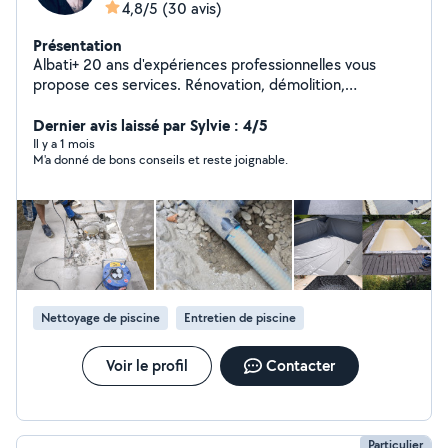
4,8/5
(30 avis)
Présentation
Albati+ 20 ans d'expériences professionnelles vous
propose ces services. Rénovation, démolition,
évacuation. Plomberie, maçonnerie, menuiserie, espace
vert, piscine. Dépannage plomberie 7/7, 24/24.
Dernier avis laissé par Sylvie : 4/5
Inspection canalisation par caméra, débouchage
Il y a 1 mois
M'a donné de bons conseils et reste joignable.
canalisation par hydro curage . Disponibilité 24/24 7/7
jrs. Zéro six vingt sept vingt huit soixante un soixante dix
neuf.
Nettoyage de piscine
Entretien de piscine
Voir le profil
Contacter
Particulier