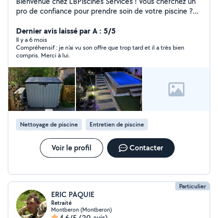
Bienvenue chez LBPiscines Services ! Vous cherchez un
pro de confiance pour prendre soin de votre piscine ?
Je m'occupe de tout : rénovation, maintenance et
entretien, mais aussi installation d'électrolyseurs,
Dernier avis laissé par A : 5/5
pompes, filtres et autres accessoires pour rendre votre
Il y a 6 mois
Compréhensif : je n’ai vu son offre que trop tard et il a très bien
bassin encore plus agréable à vivre. Je propose aussi
compris. Merci à lui.
des contrats d'entretien sur mesure, l'hivernage pour
bien protéger votre piscine en hiver, et la remise en
service pour démarrer la saison sans souci. Secteur
Haute-Garonne et alentours. Avec LBPiscines Services,
vous profitez pleinement de votre piscine, je m'occupe
du reste !
Nettoyage de piscine
Entretien de piscine
Voir le profil
Contacter
Particulier
ERIC PAQUIE
Retraité
Montberon (Montberon)
4,6/5
(20 avis)