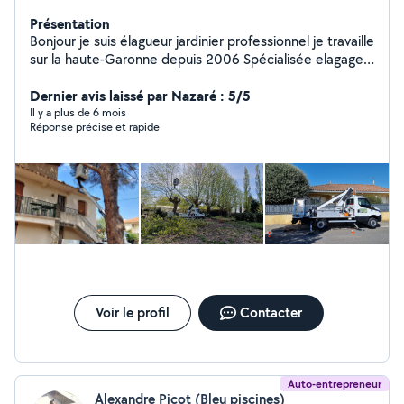
Présentation
Bonjour je suis élagueur jardinier professionnel je travaille
sur la haute-Garonne depuis 2006 Spécialisée elagage
difficile travaille à la corde ou nacelle pour plus de
sécurité N'hésitez pas à demander à devis gratuit
Dernier avis laissé par Nazaré : 5/5
Il y a plus de 6 mois
Réponse précise et rapide
Voir le profil
Contacter
Auto-entrepreneur
Alexandre Picot (Bleu piscines)