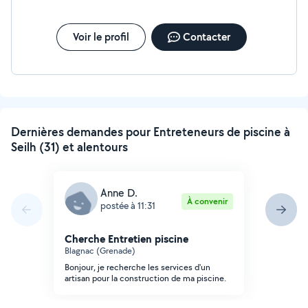
d'eau, skimmer ect). - Entretien régulier : Programmes
d'entretien adaptés à vos besoins. - Réglage de la
chimie : Ajustement précis des produits chimiques. -
Voir le profil
Contacter
Maintenance du local technique : Entretien et
vérification des installations techniques de la piscine
(lavage/rinçage du filtre, nettoyage des cartouches,
nettoyage du préfiltre pompe, réamorçage de la pompe
ect ). Pour plus d'information n'hésitez pas à me
contacter,
Dernières demandes pour Entreteneurs de piscine à
Seilh (31) et alentours
Anne D.
À convenir
postée à 11:31
Cherche Entretien piscine
Blagnac (Grenade)
Bonjour, je recherche les services d'un
artisan pour la construction de ma piscine.