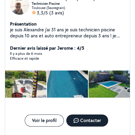
Technicien Piscine
Toulouse (Sauvegrain)
3,3/5
(3 avis)
Présentation
je suis Alexandre j'ai 31 ans je suis technicien piscine
depuis 10 ans et auto entrepreneur depuis 3 ans ! je
cherche à développer mon activité . disponible tous les
jours de la semaine y compris le Week-end ! tout type
Dernier avis laissé par Jerome : 4/5
d'intervention sauf maçonnerie .
Il y a plus de 6 mois
Efficace et rapide
Voir le profil
Contacter