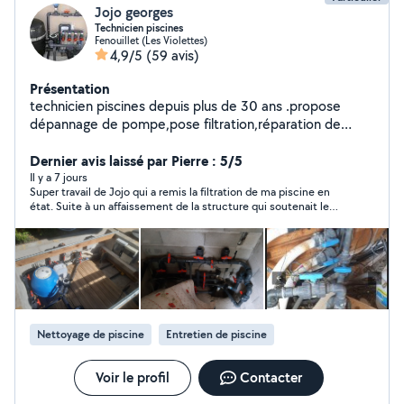
Jojo georges
Technicien piscines
Fenouillet (Les Violettes)
4,9/5
(59 avis)
Présentation
technicien piscines depuis plus de 30 ans .propose
dépannage de pompe,pose filtration,réparation de
fuite, entretien traitement .et autre. Tout déplacement
pour une estimation sera de 20e.
Dernier avis laissé par Pierre : 5/5
Il y a 7 jours
Super travail de Jojo qui a remis la filtration de ma piscine en
état. Suite à un affaissement de la structure qui soutenait le
filtre, Jojo a vidé le filtre, remplacé le sable par du verre, remis
tout d'applomb et refait la tuyauterie. Travail très pro et très
soigneux, je recommande !
Nettoyage de piscine
Entretien de piscine
Voir le profil
Contacter