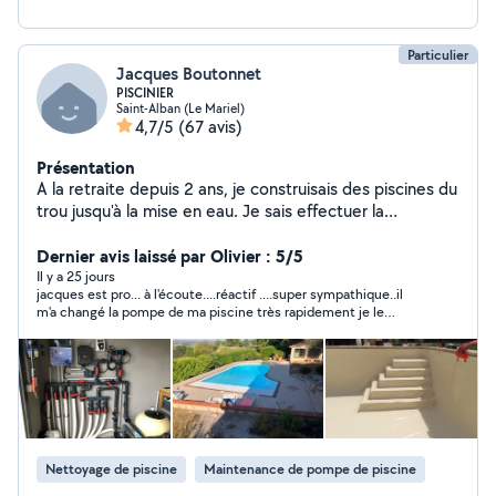
Particulier
Jacques Boutonnet
PISCINIER
Saint-Alban (Le Mariel)
4,7/5
(67 avis)
Présentation
A la retraite depuis 2 ans, je construisais des piscines du
trou jusqu'à la mise en eau. Je sais effectuer la
réalisation du local technique, la pose de liner. Tous
type de réparation :changement skimmer détection de
Dernier avis laissé par Olivier : 5/5
fuites.Pose de volet hors sol et immergé, pose d
Il y a 25 jours
jacques est pro... à l'écoute....réactif ....super sympathique..il
électrolyse, pompe a chaleur.
m'a changé la pompe de ma piscine très rapidement je le
recommande a 200%
Nettoyage de piscine
Maintenance de pompe de piscine