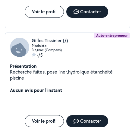
assuré par moi pour certaines de vos demandes.
N'ayant pas encore accès au service prenium je vous
Voir le profil
Contacter
laisse entrer en contact avec moi et vous ferai un retour
rapide (dans la journée.) Mes coordonnées sont : 06-
82-51-84-75. Vous souhaitant une bonne journée et à
bientôt pour réaliser vos travaux j'espère. Cordialement.
Auto-entrepreneur
Gilles Tissinier (/)
Pisciniste
Blagnac (Compans)
-/5
Présentation
Recherche fuites, pose liner,hydrolique étanchéité
piscine
Aucun avis pour l'instant
Voir le profil
Contacter