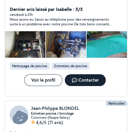
de piscine - Remise en état bassin - Changement de
matière filtrante - Rénovation et maintenance des
Dernier avis laissé par Isabelle : 5/5
systèmes de filtration piscine - Réparation volet roulant
vendredi à 21h
Nous avons eu Jason au téléphone pour des renseignements
- Détection de panne - Électricité piscine -
suite à un problème avec notre piscine De très bons conseils
Automatisation locaux de piscines (électrolyseur,
de la part de Jason.il a le temps d expliqué ce qu il fallait
régulateur de ph, régulateur de chlore...) - Électricité
faire.merci beaucoup Jason
bâtiment Je serais ravi de vous accompagner sur vos
différents projets. Belle journée, Jason Poret *CESU
possible pour les entretiens réguliers et ponctuels de
piscine (voir prix HT).
Nettoyage de piscine
Entretien de piscine
Voir le profil
Contacter
Particulier
Jean-Philippe BLONDEL
Entretien piscine / bricolage
Colomiers (Naspe-Selery)
4,6/5
(11 avis)