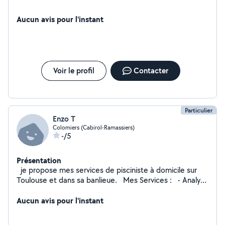
Aucun avis pour l'instant
Voir le profil
Contacter
Particulier
Enzo T
Colomiers (Cabirol-Ramassiers)
-/5
Présentation
je propose mes services de pisciniste à domicile sur
Toulouse et dans sa banlieue. Mes Services : - Analyse
d'eau à domicile : Vérification et ajustement des
paramètres chimiques (test du Ph, chlore, sel,
Aucun avis pour l'instant
stabilisant, alcalinité, phosphates ect). - Nettoyage de
bassin : Nettoyage complet du bassin (fond, paroi, ligne