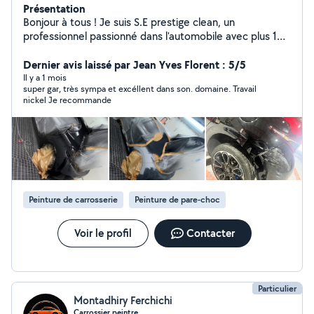
Présentation
Bonjour à tous ! Je suis S.E prestige clean, un
professionnel passionné dans l'automobile avec plus 10
ans d'expérience en tant que carrossier peintre. Je
propose des services de nettoyage, l'entretien des
Dernier avis laissé par Jean Yves Florent : 5/5
véhicules et des espaces de vie. Je mets un point
Il y a 1 mois
super gar, très sympa et excéllent dans son. domaine. Travail
d'honneur à offrir un service de qualité, alliant efficacité
nickel Je recommande
et respect de l'environnement. N'hésitez pas à me
contacter pour un devis gratuit ou pour toute question.
Je serai ravi de vous aider
Peinture de carrosserie
Peinture de pare-choc
Voir le profil
Contacter
Particulier
Montadhiry Ferchichi
Carrossier peintre