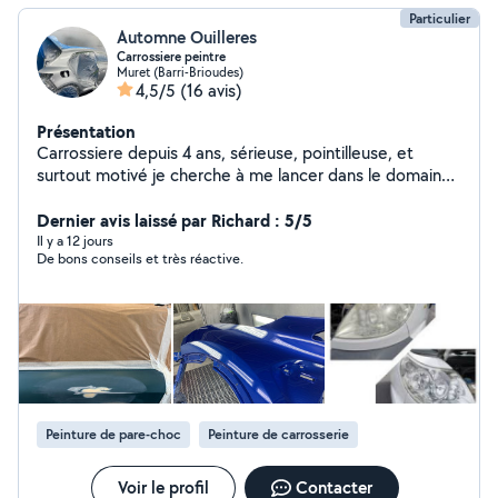
Particulier
Automne Ouilleres
Carrossiere peintre
Muret (Barri-Brioudes)
4,5/5
(16 avis)
Présentation
Carrossiere depuis 4 ans, sérieuse, pointilleuse, et
surtout motivé je cherche à me lancer dans le domaine
que j'aime ainsi que vous rendre service ! N'hésitez pas à
me contacter !
Dernier avis laissé par Richard : 5/5
Il y a 12 jours
De bons conseils et très réactive.
Peinture de pare-choc
Peinture de carrosserie
Voir le profil
Contacter