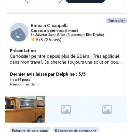
Particulier
Romain Chiappella
Carrossier-peintre expérimenté
La Salvetat-Saint-Gilles (Aussonnelle Rive Droite)
5/5
(26 avis)
Présentation
Carrossier peintre depuis plus de 20ans . Très appliqué
dans mon travail. Je cherche toujours une solution pour
réparer plutôt que changer quand c'est possible. Petite
mécanique également. 7!49!90!35!96.
Dernier avis laissé par Delphine : 5/5
Il y a 14 jours
À recommander
Peinture de pare-choc
Réparation de carrosserie