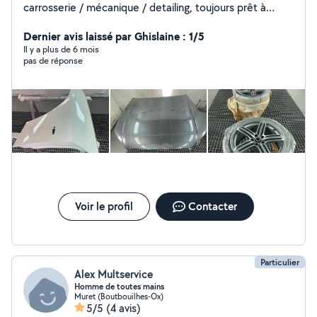
carrosserie / mécanique / detailing, toujours prêt à
satisfaire les gens par mon savoir faire et mon savoir
être je suis prêt à m'occuper de vos véhicules (
Dernier avis laissé par Ghislaine : 1/5
nettoyage intérieur / extérieur / lustrage / petite
Il y a plus de 6 mois
pas de réponse
mécanique / carrosserie / tôlerie / pose de béquet /
diagnostic de pannes ect) n'hésitez pas à me joindre par
message je prendrai un réel plaisir à satisfaire vos
demandes :)
Voir le profil
Contacter
Particulier
Alex Multservice
Homme de toutes mains
Muret (Boutbouilhes-Ox)
5/5
(4 avis)