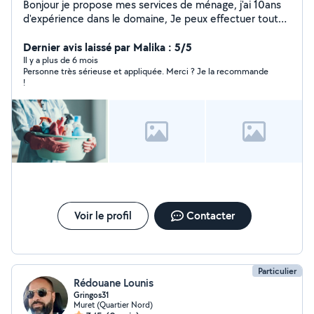
Bonjour je propose mes services de ménage, j'ai 10ans
d'expérience dans le domaine, Je peux effectuer toutes
sortes de tâches ménagères, comme le nettoyage du
sol, des surfaces, des sanitaires, et même le repassage.
Dernier avis laissé par Malika : 5/5
Je suis disponible tout les jours de la semaine. Je peux
Il y a plus de 6 mois
Personne très sérieuse et appliquée. Merci ? Je la recommande
me déplacer en voiture. Mes tarifs sont abordables et je
!
peux fournir des références si besoin. Si vous souhaitez
une maison étincelante de propriété, n'hésitez pas à me
contacter sur message privé.
Voir le profil
Contacter
Particulier
Rédouane Lounis
Gringos31
Muret (Quartier Nord)