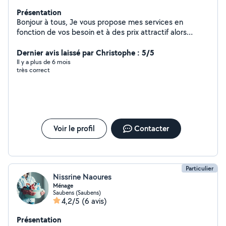
Présentation
Bonjour à tous, Je vous propose mes services en
fonction de vos besoin et à des prix attractif alors
n'hésitez pas à me contacter Déménagement
Mécanique Dépannage Débarrasse les encombrants et
Dernier avis laissé par Christophe : 5/5
la Ferraille A bientôt
Il y a plus de 6 mois
très correct
Voir le profil
Contacter
Particulier
Nissrine Naoures
Ménage
Saubens (Saubens)
4,2/5
(6 avis)
Présentation