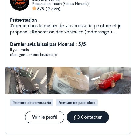
Plaisance-du-Touch (Ecoles-Menude)
5/5
(2 avis)
Présentation
J'exerce dans le métier de la carrosserie peinture et je
propose: +Réparation des véhicules (redressage +
peinture) +Restauration de phares qui ont jaunis ou
ternis +Effacement rayures + lustrage du véhicule
Dernier avis laissé par Mourad : 5/5
(redonner la brillance) +Montage de pièces de
Il y a 1 mois
c'est gentil merci beaucoup
carrosserie (ailes avant, pare chocs avant /arrière,
portes, hayon) +Montage d'écran Auto radio +Montage
de sièges + banquette +Nettoyage véhicule intérieur
Peinture de carrosserie
Peinture de pare-choc
Voir le profil
Contacter