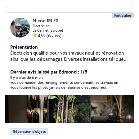
Particulier
Nicoo IRLES
Électricien
Le Cannet (Europe)
4/5
(6 avis)
Présentation
Électricien qualifié pour vos travaux neuf et rénovation
ainsi que les dépannages Diverses installations tél que
pose d'éclairage et prises dans les jardins avec
possibilité de commande domotique sans fils ou
Dernier avis laissé par Edmond : 1/5
système classique horloge, interrupteur, telerupteur
Il y a plus de 6 mois
vous demander des renseignements concernant les travaux on
Pose et programmation de moteur Somfy Mise en
vous fournie les photo jamais de réponse c est incorrect
conformité de vos installations électriques qui
paraissent visuellement correcte mais en réalité
présente un danger pour vous ou vos locataires
Réparation d'objets