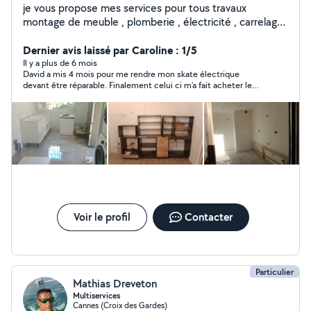
je vous propose mes services pour tous travaux
montage de meuble , plomberie , électricité , carrelage
, peinture, agencement, faux plafond, montage de
cuisine, store et volet roulant porte de garage et
Dernier avis laissé par Caroline : 1/5
d'autres interventions. Ayant été directeur technique de
Il y a plus de 6 mois
David a mis 4 mois pour me rendre mon skate électrique
palace pendant plusieurs années , j intervient sur toutes
devant être réparable. Finalement celui ci m’a fait acheter le
pannes devis et renseignement gratuit sur déplacement
mauvais objet pour la réparation et n’a pas voulu me
propre et ponctuel
rembourser. Je me suis donc retrouvé sans mon transport pour
aller travailler pendant 4 mois et avec de l’argent en moins pour
un objet non utilisable et un skate non reparer. Il est de tres
mauvaise fois et n’a pas tenu ces engagements. Je ne
recommande pas.
Voir le profil
Contacter
Particulier
Mathias Dreveton
Multiservices
Cannes (Croix des Gardes)