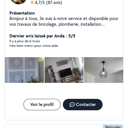
4,7/5
(87 avis)
Présentation
Bonjour à tous, Je suis à votre service et disponible pour
vos travaux de bricolage, plomberie, installation
électrique, montage de meubles, location de matériels
et transport de charges lourdes. Après trois maisons
Dernier avis laissé par Anda : 5/5
d'expérience, je touche à tout et propose mes services
Il y a plus de 6 mois
très bien merci pour votre aide
pour vous rendre service. Au plaisir de vous rencontrer.
Mathias
Voir le profil
Contacter
Particulier