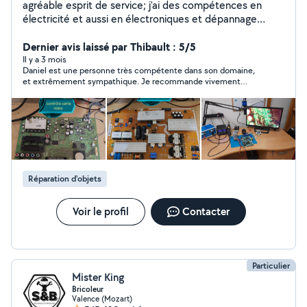
agréable esprit de service; j'ai des compétences en
électricité et aussi en électroniques et dépannage
électroménagers
Dernier avis laissé par Thibault : 5/5
Il y a 3 mois
Daniel est une personne très compétente dans son domaine,
et extrêmement sympathique. Je recommande vivement
Daniel aux autres utilisateurs. Il m’a permis de réparer une
télévision au lieu de la jeter. Il est très honnête au niveau tarif.
Je n’hésiterai pas à faire à nouveau appel à lui en cas de besoin.
Réparation d'objets
Voir le profil
Contacter
Particulier
Mister King
Bricoleur
Valence (Mozart)