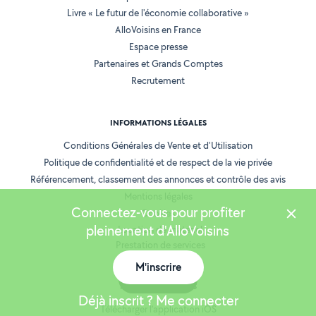
Livre « Le futur de l'économie collaborative »
AlloVoisins en France
Espace presse
Partenaires et Grands Comptes
Recrutement
INFORMATIONS LÉGALES
Conditions Générales de Vente et d'Utilisation
Politique de confidentialité et de respect de la vie privée
Référencement, classement des annonces et contrôle des avis
Mentions légales
Connectez-vous pour profiter
Cookies
pleinement d'AlloVoisins
Location de matériel
Prestation de services
M'inscrire
Carte
NOS APPLICATIONS
Déjà inscrit ? Me connecter
Télécharger l’application iOS