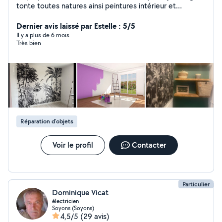
tonte toutes natures ainsi peintures intérieur et
extérieur et tapisserie et revêtement mural et toile de
verre ainsi que tous types de travail soigné
Dernier avis laissé par Estelle : 5/5
déménagement nettoyage et livraison de colis en
Il y a plus de 6 mois
Très bien
urgence manutention course rangement excetera tout
travail que vous ne pouvez pas faire par manque de
temps ou trop compliqué pour vous je suis à votre
service n hésité pas à me contacter c est un plaisir pour
moi de vous rendre service devis en fonction du travaille
qui sera raisonnable merci cordialement j attends vos
demandes personne dévoué et serviable.
Réparation d'objets
Voir le profil
Contacter
Particulier
Dominique Vicat
électricien
Soyons (Soyons)
4,5/5
(29 avis)