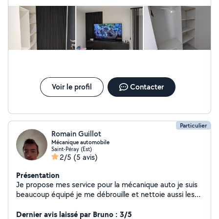
une réparation qui me coûterait trop chère. Agréable et
tonte, entretien ️ Outillé, mobile et disponible les week-
honnête . Merci Yohann R.
ends. Mon PLUS : Je travaille en duo avec ma
compagne nous garantissons une qualité de finition
irréprochable et un nettoyage soigné après chaque
chantier. Notre spécialité : la décoration et le
rafraîchissement intérieur pour donner une nouvelle vie
à vos espaces. Contactez moi dès maintenant pour plus
d'informations et un devis personnalisé ! La satisfaction
de nos clients est notre meilleure publicité !
Voir le profil
Contacter
Particulier
Romain Guillot
Mécanique automobile
Saint-Péray (Est)
2/5
(5 avis)
Présentation
Je propose mes service pour la mécanique auto je suis
beaucoup équipé je me débrouille et nettoie aussi les
intérieurs de voiture Et fait aussi de la mécanique 50 cc
Dernier avis laissé par Bruno : 3/5