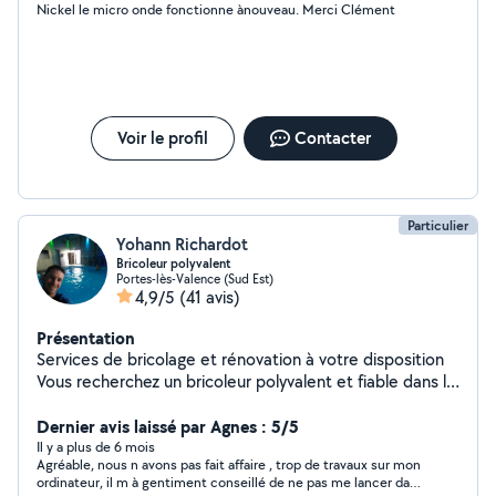
Nickel le micro onde fonctionne ànouveau. Merci Clément
Voir le profil
Contacter
Particulier
Yohann Richardot
Bricoleur polyvalent
Portes-lès-Valence (Sud Est)
4,9/5
(41 avis)
Présentation
Services de bricolage et rénovation à votre disposition
Vous recherchez un bricoleur polyvalent et fiable dans la
région valentinoise ? Je mets mes compétences et mon
expérience à votre service : Peinture & décoration
Dernier avis laissé par Agnes : 5/5
Électricité & plomberie Cuisine & menuiserie Véranda &
Il y a plus de 6 mois
Agréable, nous n avons pas fait affaire , trop de travaux sur mon
aménagement intérieur Domotique & informatique
ordinateur, il m à gentiment conseillé de ne pas me lancer dans
Montage et configuration d'alarmes Jardinage : taille,