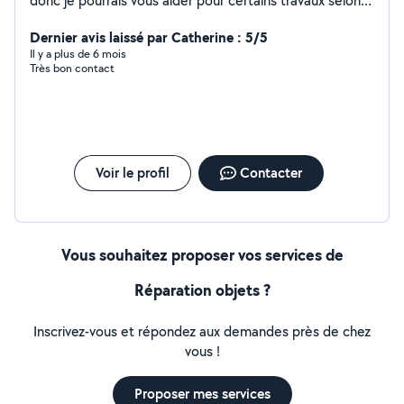
donc je pourrais vous aider pour certains travaux selon
mes compétences et aussi vous donner un coup de
main pour des déménagements/transports de colis,
Dernier avis laissé par Catherine : 5/5
mais aussi pour certains dépannage informatiques
Il y a plus de 6 mois
Très bon contact
Voir le profil
Contacter
Vous souhaitez proposer vos services de
Réparation objets ?
Inscrivez-vous et répondez aux demandes près de chez
vous !
Proposer mes services