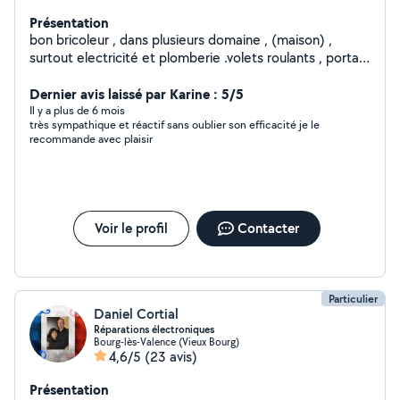
Présentation
bon bricoleur , dans plusieurs domaine , (maison) ,
surtout electricité et plomberie .volets roulants , portail
électrique etc...n'hesitez pas a me contacter , par SMS
pour premier contact , merci ..Mr Vicat , j'ai une amie qui
Dernier avis laissé par Karine : 5/5
n'est pas abonnée et qui cherche des heures de
Il y a plus de 6 mois
très sympathique et réactif sans oublier son efficacité je le
ménage entre st peray et beauchastel ( environ)
recommande avec plaisir
Voir le profil
Contacter
Particulier
Daniel Cortial
Réparations électroniques
Bourg-lès-Valence (Vieux Bourg)
4,6/5
(23 avis)
Présentation