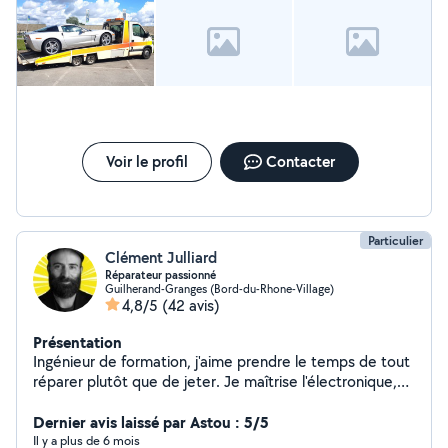
mon profil car impossible de répondre sur le site ...je ne
suis pas abonné . PASSAGE À LA VALISE. RENOVATION
FEUX AVANT TRANSPORT
DEPANNAGE/REMORQUAGE DE VEHICULE TOUTES
DISTANCES! RACHAT DE VEHICULE MEME EN PANNE
ET SANS CONTROLE TECHNIQUE ! merci de votre
compréhension
Voir le profil
Contacter
Particulier
Clément Julliard
Réparateur passionné
Guilherand-Granges (Bord-du-Rhone-Village)
4,8/5
(42 avis)
Présentation
Ingénieur de formation, j'aime prendre le temps de tout
réparer plutôt que de jeter. Je maîtrise l'électronique,
l'informatique, l'impression 3D, aime également travailler
le bois et faire des bricolages en tout genre
Dernier avis laissé par Astou : 5/5
Il y a plus de 6 mois