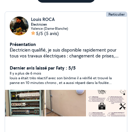
Particulier
Louis ROCA
Électricien
Valence (Dame-Blanche)
5/5
(5 avis)
Présentation
Électricien qualifié, je suis disponible rapidement pour
tous vos travaux électriques : changement de prises,
éclairages, dépannages et installations diverses. Que ce
soit pour une panne, une mise aux normes ou un
Dernier avis laissé par Faty : 5/5
nouveau projet, j'interviens avec sérieux et efficacité.
Il y a plus de 6 mois
louis a était très réactif avec son binôme il a vérifié et trouvé la
Pour les urgences, je peux me déplacer jusqu'à 22h/23h
panne en 10 minutes chrono , et a aussi réparé dans la foulée
afin de vous dépanner sans attendre. Réactif et
son prix est juste (un tiers de l’autre devis )alors que avant lui
professionnel, je vous assure un travail soigné et
sur allô voisin j’ai réglé 125 € 2h30 de recherche à un autre
conforme aux normes de sécurité. N'hésitez pas à me
professionnel, et qui m’a envoyé Son Devis exorbitant avec des
travaux inutiles !! Merci encore Louis je n’en reviens toujours
contacter pour un devis ou une intervention rapide, je
pas, je recommande les yeux fermés
me tiens à votre disposition pour répondre à vos
besoins en électricité !