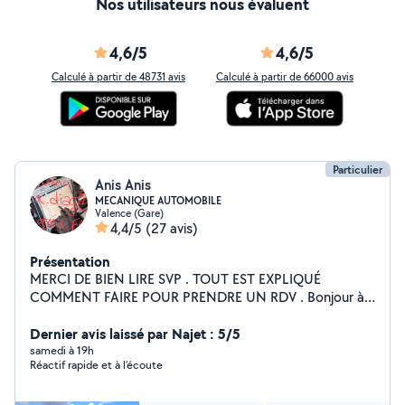
Nos utilisateurs nous évaluent
4,6/5
4,6/5
Calculé à partir de 48731 avis
Calculé à partir de 66000 avis
Particulier
Anis Anis
MECANIQUE AUTOMOBILE
Valence (Gare)
4,4/5
(27 avis)
Présentation
MERCI DE BIEN LIRE SVP . TOUT EST EXPLIQUÉ
COMMENT FAIRE POUR PRENDRE UN RDV . Bonjour à
toutes et à tous! Veuillez m'envoyer un mail pour toutes
demandes mécanique ou me contacter directement en
Dernier avis laissé par Najet : 5/5
privée ; entretien automobile ; diagnostique
samedi à 19h
Réactif rapide et à l’écoute
électronique et mécanique; rénovation phares tous
modèles de véhicules à l'adresse indiqué sur la photo de