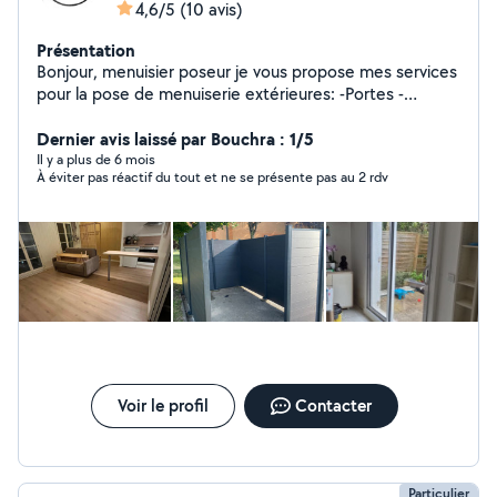
4,6/5
(10 avis)
Présentation
Bonjour, menuisier poseur je vous propose mes services
pour la pose de menuiserie extérieures: -Portes -
Fenêtres -Volets -Volets roulants -Portails Je vous
propose aussi mes services pour de l'aménagement
Dernier avis laissé par Bouchra : 1/5
intérieur: -Pose de parquets et revêtements de sol -
Il y a plus de 6 mois
À éviter pas réactif du tout et ne se présente pas au 2 rdv
Dressings et des petits travaux.
Voir le profil
Contacter
Particulier