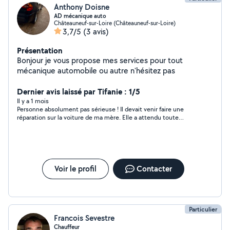
Anthony Doisne
AD mécanique auto
Châteauneuf-sur-Loire (Châteauneuf-sur-Loire)
3,7/5
(3 avis)
Présentation
Bonjour je vous propose mes services pour tout
mécanique automobile ou autre n'hésitez pas
Dernier avis laissé par Tifanie : 1/5
Il y a 1 mois
Personne absolument pas sérieuse ! Il devait venir faire une
réparation sur la voiture de ma mère. Elle a attendu toute
l’après-midi sans aucune nouvelle, il ne répond plus aux
messages ! C’est vraiment une honte, elle avait absolument
besoin de cette réparation pour son contrôle technique
demain matin ! Je recommande absolument pas !
Voir le profil
Contacter
Particulier
Francois Sevestre
Chauffeur