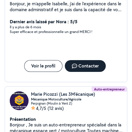
Bonjour, je m'appelle Isabelle, j'ai de l'expérience dans le
domaine administratif et je suis dans la capacité de vous
aider dans divers travaux. Je peux gérer à votre place
les tâches suivantes : -Secrétariat et démarches
Dernier avis laissé par Nora : 5/5
administratives diverses. -Préparation à la comptabilité
Il y a plus de 6 mois
Super efficace et professionnelle un grand MERCI !
en lien avec votre expert-comptable : pointage
bancaire, tri et enregistrement des factures. -
Facturation clients et fournisseurs : saisie, suivi des
paiements, rapprochements, lettrage. -Gestion des
relances clients, litiges et retards de paiement. -Suivi de
dossiers : commandes, ventes, contrats. -Devis :
Voir le profil
Contacter
élaboration, suivi et relance. -Rédaction et mise en page
de courriers et de tout type de documents. -Création
et mise à jour des bases de données. -Classement,
archivage. Je peux vous établir un devis personnalisé.
Auto-entrepreneur
Mes tarifs sont établis à l'heure ou au forfait selon la
Marie Picozzi (Les 3M’écanique)
mission confiée.
Mécanique Motoculture/Agricole
Perpignan (Moulin à Vent 2)
4,7/5
(12 avis)
Présentation
Bonjour , Je suis un auto-entrepreneur spécialisé dans la
mécanique espace vert / motoculture Toutes machines