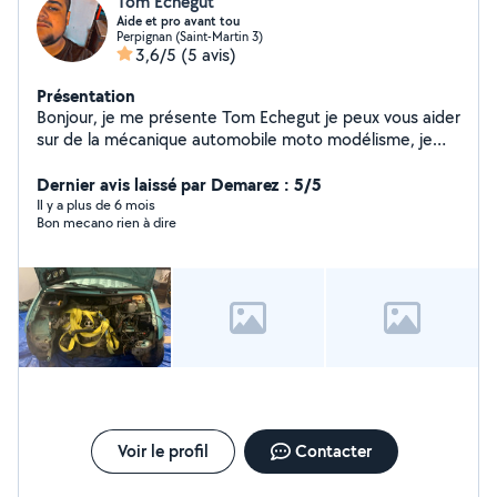
Tom Echegut
Aide et pro avant tou
Perpignan (Saint-Martin 3)
3,6/5
(5 avis)
Présentation
Bonjour, je me présente Tom Echegut je peux vous aider
sur de la mécanique automobile moto modélisme, je
touche aussi aux électroménagers, téléphonie,
informatique, domotique, et installation et
Dernier avis laissé par Demarez : 5/5
configuration. Je fait aussi de la maçonnerie et du
Il y a plus de 6 mois
Bon mecano rien à dire
carrelage je touche un peu à l'électricité.
Voir le profil
Contacter