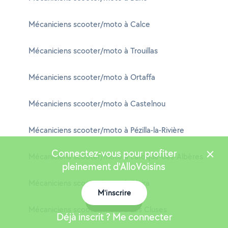
Mécaniciens scooter/moto à Calce
Mécaniciens scooter/moto à Trouillas
Mécaniciens scooter/moto à Ortaffa
Mécaniciens scooter/moto à Castelnou
Mécaniciens scooter/moto à Pézilla-la-Rivière
Connectez-vous pour profiter
Mécaniciens scooter/moto à Laroque-des-Albères
pleinement d'AlloVoisins
Mécaniciens scooter/moto à Claira
M'inscrire
Carte
Mécaniciens scooter/moto à Les Cluses
Déjà inscrit ? Me connecter