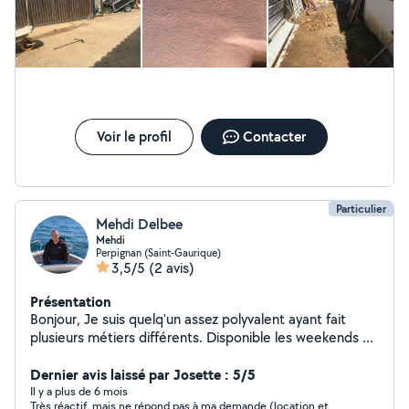
Voir le profil
Contacter
Particulier
Mehdi Delbee
Mehdi
Perpignan (Saint-Gaurique)
3,5/5
(2 avis)
Présentation
Bonjour, Je suis quelq'un assez polyvalent ayant fait
plusieurs métiers différents. Disponible les weekends ou
après 18h
Dernier avis laissé par Josette : 5/5
Il y a plus de 6 mois
Très réactif, mais ne répond pas à ma demande (location et