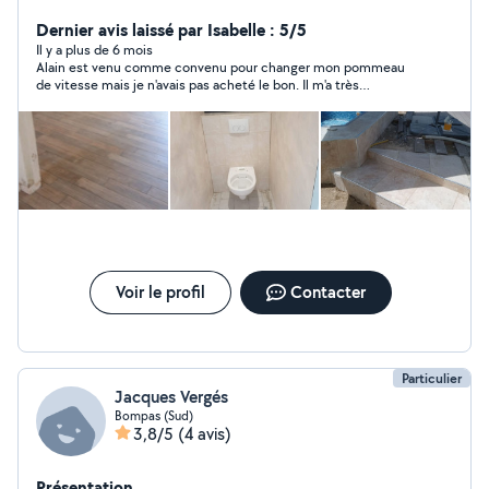
Dernier avis laissé par Isabelle : 5/5
Il y a plus de 6 mois
Alain est venu comme convenu pour changer mon pommeau
de vitesse mais je n'avais pas acheté le bon. Il m'a très
gentiment proposé de m'aider a commander le bon et
repassera me l'installer quand je le recevrai. Je recommande
Alain qui est très patient et gentil.
Voir le profil
Contacter
Particulier
Jacques Vergés
Bompas (Sud)
3,8/5
(4 avis)
Présentation