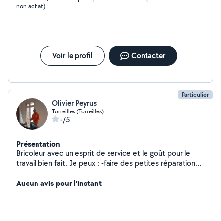
non achat)
Voir le profil
Contacter
Particulier
Olivier Peyrus
Torreilles (Torreilles)
-/5
Présentation
Bricoleur avec un esprit de service et le goût pour le
travail bien fait. Je peux : -faire des petites réparation
de machines à laver ou sèche linge -changer des
robinetteries/douches et toilettes. - faire des travaux
Aucun avis pour l'instant
de peintures et tapisserie avec préparation des murs
(lessivage & enduits) Profil & avis sur d'autres sites
comme yoojo.