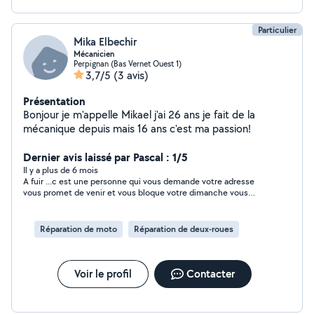
Particulier
Mika Elbechir
Mécanicien
Perpignan (Bas Vernet Ouest 1)
3,7/5
(3 avis)
Présentation
Bonjour je m'appelle Mikael j'ai 26 ans je fait de la
mécanique depuis mais 16 ans c'est ma passion!
Dernier avis laissé par Pascal : 1/5
Il y a plus de 6 mois
A fuir ...c est une personne qui vous demande votre adresse
vous promet de venir et vous bloque votre dimanche vous
parle même de tarif et même si vous êtes d'accord ne vient
jamais et ne répondu plus au tel et même vous bloque il m à
promis 2 fois ..ne communiquer jamais votre adresse quesque
Réparation de moto
Réparation de deux-roues
qui se cache la dessous?? Croyais moi je suis une personne
sérieuse fuiyer se genre d info.dividu
Voir le profil
Contacter