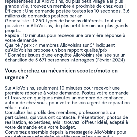
représentées sur AlloVoisins, du plus petit village à la plus
grande ville, trouvez un membre à proximité de chez vous !
Efficace : Une demande postée toutes les 10 secondes, 3.6
millions de demandes postées par an
Généraliste : 1 250 types de besoins différents, tout est
possible sur AlloVoisins, du plus petit besoin aux plus grands
projets.
Rapide : 10 minutes pour recevoir une première réponse à
votre demande
Qualité / prix : 4 membres AlloVoisins sur 5* indiquent
qu’AlloVoisins propose un bon rapport qualité/prix
* Données issues d’une enquête AlloVoisins réalisée sur un
échantillon de 5 671 personnes interrogées (Février 2024)
Vous cherchez un mécanicien scooter/moto en
urgence ?
Sur AlloVoisins, seulement 10 minutes pour recevoir une
première réponse à votre demande. Postez votre demande
et trouvez en quelques minutes un membre de confiance,
autour de chez vous, pour votre besoin urgent de réparation
vélo - moto
Consultez les profils des membres, professionnels ou
particuliers, qui vous ont contacté. Présentation, photos de
réalisation, expertises, avis : trouvez l'offreur idéal, adapté à
votre demande et à votre budget.
Conversez ensemble depuis la messagerie AlloVoisins pour
des échanges sécurisés et efficaces grâce aux outils