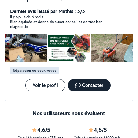
toutes marques. Tout type d'intervention. De la révision
au remplacement piston cylindre. Site internet :
Dernier avis laissé par Mathis : 5/5
www.les3mecanique. com Merci à vous. Cordialement
Il y a plus de 6 mois
Bien équipée et donne de super conseil et de très bon
Mathieu.
diagnostic
Réparation de deux-roues
Voir le profil
Contacter
Nos utilisateurs nous évaluent
4,6/5
4,6/5
Calculé à partir de 48731 avis
Calculé à partir de 66000 avis