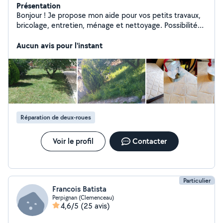
Présentation
Bonjour ! Je propose mon aide pour vos petits travaux,
bricolage, entretien, ménage et nettoyage. Possibilité
de nettoyage de matelas ou canapés. Je peux aussi
faire du jardinage et débroussailler les abords
Aucun avis pour l'instant
d'habitations en prévention de risques d'incendies.
Sérieux, rapide et à l'écoute, je me déplace dans votre
secteur. N'hésitez pas à me contacter.
Réparation de deux-roues
Voir le profil
Contacter
Particulier
Francois Batista
Perpignan (Clemenceau)
4,6/5
(25 avis)