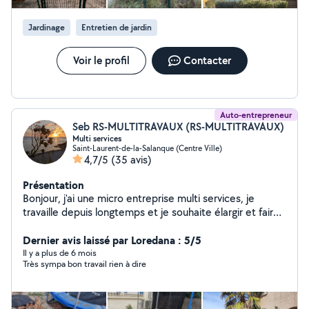
Jardinage
Entretien de jardin
Voir le profil
Contacter
Auto-entrepreneur
Seb RS-MULTITRAVAUX (RS-MULTITRAVAUX)
Multi services
Saint-Laurent-de-la-Salanque (Centre Ville)
4,7/5
(35 avis)
Présentation
Bonjour, j'ai une micro entreprise multi services, je
travaille depuis longtemps et je souhaite élargir et faire
part des mes prestations sur la plate-forme allo voisin,
très professionnel, ponctuel et minutieux dans les
Dernier avis laissé par Loredana : 5/5
démarches. Je m'adapte également à chaque milieu,
Il y a plus de 6 mois
Très sympa bon travail rien à dire
chaque prestation. Quelques prestations de services :
manutention, entretien espaces vert, élagage, aide au
déménagement, aide à l'aménagement, vide maison,
réparation, bricolage, nettoyage intérieur et extérieur,