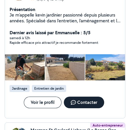
Présentation
Je m'appelle kevin jardinier passionné depuis plusieurs
années. Spécialisé dans l'entretien, l'aménagement et la
création de jardins, j'accompagne mes clients pour
transformer leurs espaces extérieurs en véritables lieux
Dernier avis laissé par Emmanuelle : 5/5
de vie agréables, durables et esthétiques.
samedi à 12h
Rapide efficace prix attractif je recommande fortement
Jardinage
Entretien de jardin
Voir le profil
Contacter
Auto-entrepreneur