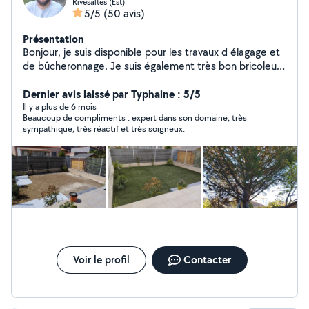
Rivesaltes (Est)
5/5
(50 avis)
Présentation
Bonjour, je suis disponible pour les travaux d élagage et
de bûcheronnage. Je suis également très bon bricoleur
et bien équipé pour montage de meubles, petits
travaux intérieurs. Je me déplace sur Perpignan et
Dernier avis laissé par Typhaine : 5/5
environs. Dans l'attente de vos demandes
Il y a plus de 6 mois
Beaucoup de compliments : expert dans son domaine, très
sympathique, très réactif et très soigneux.
Voir le profil
Contacter