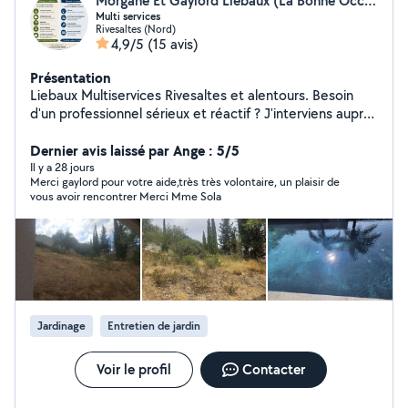
Morgane Et Gaylord Liebaux (La Bonne Occaz)
Multi services
Rivesaltes (Nord)
4,9/5
(15 avis)
Présentation
Liebaux Multiservices Rivesaltes et alentours. Besoin
d'un professionnel sérieux et réactif ? J'interviens auprès
des particuliers, professionnels et locations
saisonnières. Plomberie : recherche de fuites,
Dernier avis laissé par Ange : 5/5
robinetterie, WC, siphons, chauffe-eau, raccords et
Il y a 28 jours
Merci gaylord pour votre aide,très très volontaire, un plaisir de
petits dépannages. Jardinage : tonte, débroussaillage,
vous avoir rencontrer Merci Mme Sola
taille de haies, nettoyage de terrains et évacuation des
déchets verts. Petits travaux : peinture, montage de
meubles, réparations, pose d'équipements et remise en
état. Nettoyage et conciergerie : logements, Airbnb,
commerces, intérieur et extérieur. Piscine : nettoyage,
entretien et remise en route. Secteur : Rivesaltes,
Perpignan et alentours. Déplacement selon le chantier.
Jardinage
Entretien de jardin
Travail soigné, réponse rapide et devis avant
intervention. Envoyez-moi des photos, votre commune
et les dimensions si possible pour obtenir rapidement
Voir le profil
Contacter
une estimation.