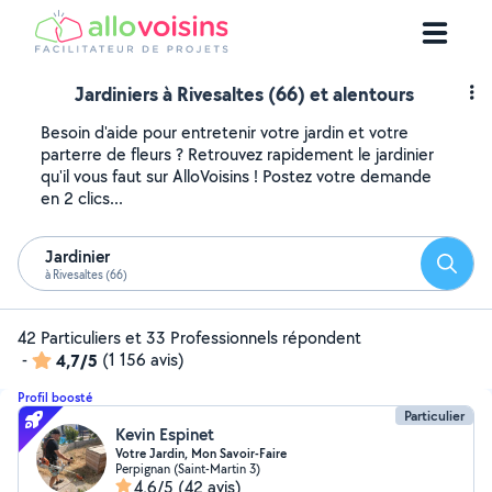
Jardiniers à Rivesaltes (66) et alentours
Besoin d'aide pour entretenir votre jardin et votre
parterre de fleurs ? Retrouvez rapidement le jardinier
qu'il vous faut sur AlloVoisins ! Postez votre demande
en 2 clics...
Jardinier
Reche
à Rivesaltes (66)
42 Particuliers et 33 Professionnels répondent
-
4,7/5
(1 156 avis)
Profil boosté
Particulier
Kevin Espinet
Votre Jardin, Mon Savoir-Faire
Perpignan (Saint-Martin 3)
4,6/5
(42 avis)