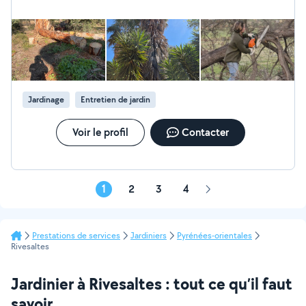
Jardinage
Entretien de jardin
Voir le profil
Contacter
1
2
3
4
Page
suivante
Prestations de services
Jardiniers
Pyrénées-orientales
Rivesaltes
Jardinier à Rivesaltes : tout ce qu’il faut
savoir