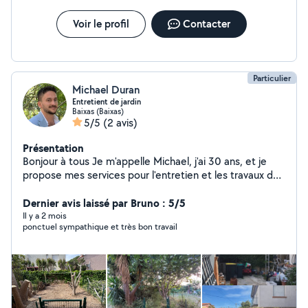
disposition. devis gratuits sous 48h Estimation possible
des travaux sur place. Votre satisfaction fait notre
Voir le profil
Contacter
réputation.
Particulier
Michael Duran
Entretient de jardin
Baixas (Baixas)
5/5
(2 avis)
Présentation
Bonjour à tous Je m'appelle Michael, j'ai 30 ans, et je
propose mes services pour l'entretien et les travaux de
jardinage. Tonte de pelouse Taille de haies et d'arbustes
Nettoyage de jardin Entretien régulier de vos espaces
Dernier avis laissé par Bruno : 5/5
verts Je suis sérieux, motivé et soigneux, et je serai ravi
Il y a 2 mois
ponctuel sympathique et très bon travail
de vous aider à garder votre jardin propre et agréable.
N'hésitez pas à me contacter si vous avez besoin d'un
coup de main ! À bientôt Michael