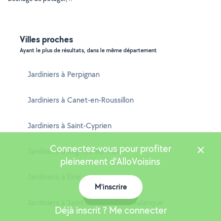
Villes proches
Ayant le plus de résultats, dans le même département
Jardiniers à Perpignan
Jardiniers à Canet-en-Roussillon
Jardiniers à Saint-Cyprien
Connectez-vous pour profiter
Jardiniers à Argelès-sur-Mer
pleinement d'AlloVoisins
Jardiniers à Elne
M'inscrire
Carte
Jardiniers à Saint-Laurent-de-la-Salanque
Déjà inscrit ? Me connecter