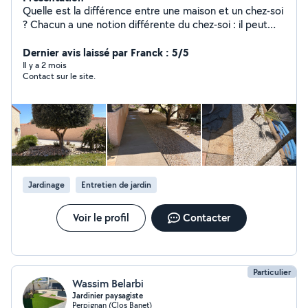
Quelle est la différence entre une maison et un chez-soi
? Chacun a une notion différente du chez-soi : il peut
s'agir d'un havre de paix, d'un refuge, d'un lieu
bouillonnant d'activité... Vos espaces de vie doivent
Dernier avis laissé par Franck : 5/5
refléter votre personnalité, c'est pourquoi ma mission
Il y a 2 mois
Contact sur le site.
est de vous offrir une maison à votre image.
Jardinage
Entretien de jardin
Voir le profil
Contacter
Particulier
Wassim Belarbi
Jardinier paysagiste
Perpignan (Clos Banet)