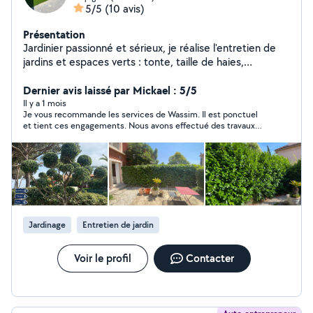
5/5
(10 avis)
Présentation
Jardinier passionné et sérieux, je réalise l'entretien de
jardins et espaces verts : tonte, taille de haies,
débroussaillage, désherbage, plantations et petits
travaux d'aménagement extérieur. Travail soigné,
Dernier avis laissé par Mickael : 5/5
ponctuel et à l'écoute de vos besoins. N'hésitez pas à
Il y a 1 mois
Je vous recommande les services de Wassim. Il est ponctuel
me contacter pour discuter de votre projet.
et tient ces engagements. Nous avons effectué des travaux
divers de jardin, terrassement, passage de canalisations...
Jardinage
Entretien de jardin
Voir le profil
Contacter