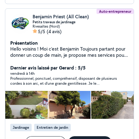
Auto-entrepreneur
Benjamin Priest (All Clean)
Petits travaux de jardinage
Rivesaltes (Nord)
5/5
(4 avis)
Présentation
Hello voisins ! Moi c'est Benjamin Toujours partant pour
donner un coup de main, je propose mes services pour
vous simplifier le quotidien ! Besoin d'aide pour de
l'entretien de jardin / bricolage / ménage ? Je suis
Dernier avis laissé par Gerard : 5/5
quelqu'un de sérieux, efficace et surtout avec le sourire
vendredi à 14h
Professionnel, ponctuel, compréhensif, disposant de plusieurs
J'aime le travail bien fait et avec une finition CLEAN,
cordes à son arc, et d’une grande gentillesse. Je le
donc n'hésitez pas, je serai ravi de vous aider !
recommande à 100/100. Aucune mauvaise surprise.
Jardinage
Entretien de jardin