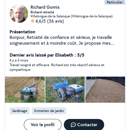
Particulier
Richard Gomis
Richard retraité
Villelongue-de-la-Salanque (Villelongue-de-la-Salanque)
4,6/5
(36 avis)
Présentation
Bonjour, Retraité de confiance et sérieux, je travaille
soigneusement et à moindre coût. Je propose mes
services dans les secteurs suivants : jardinage, entretien
maison, petits chantiers divers, électricité, plomberie,
Dernier avis laissé par Elisabeth : 5/5
peinture, montage de meuble... Je possède des outils
Il y a 3 mois
Travail soigné et efficace. Richard est très réactif sérieux et
(motoculteur, motobineuse, tronçonneuse, taille haie,
sympathique
tondeuse, outillage portatif, scie circulaire, poste à
souder, etc... ) ainsi qu'une remorque si il y a besoin
d'évacuer. J ai pratiqué la navigation à voile
transatlantique (Caraibes) et la plongée sous-marine, le
judo, le tir a l 'arc.
Jardinage
Entretien de jardin
Voir le profil
Contacter