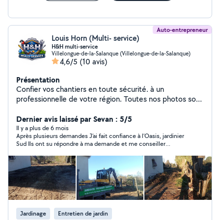
Auto-entrepreneur
Louis Horn (Multi- service)
H&H multi-service
Villelongue-de-la-Salanque (Villelongue-de-la-Salanque)
4,6/5
(10 avis)
Présentation
Confier vos chantiers en toute sécurité. à un
professionnelle de votre région. Toutes nos photos sont
tirées de nos réalisations. 100% réels. Travaux de
couverture. Intervention sur tout type de toiture
Dernier avis laissé par Sevan : 5/5
Recherche de fuite. Rénovation toiture. Réparation.
Il y a plus de 6 mois
Après plusieurs demandes J’ai fait confiance à l’Oasis, jardinier
Étanchillité. Gouttière (PVC .ALUMINIUM.ZINGUE)
Sud Ils ont su répondre à ma demande et me conseiller
Nettoyage anti-mousse hydrofuge. Velux Isolation des
Intervention rapide, équipe sympathique, je recommande cet
combles Bâche d'urgence imperméable. Très souvent
établissement sans hésitation. Encore merci
rembourser à 100% par l'assurance. Travaux de
maçonnerie Pose de clôture. Mur de jardin. Endui.
Travaux de peintures Ravalement de façade Peinture
intérieure. Travaux d'espace vert. Aménagement
paysager. Élagueur. Jardinier. Abattage Nettoyage
Jardinage
Entretien de jardin
piscine et entretiens Entretiens. Nous sommes à votre