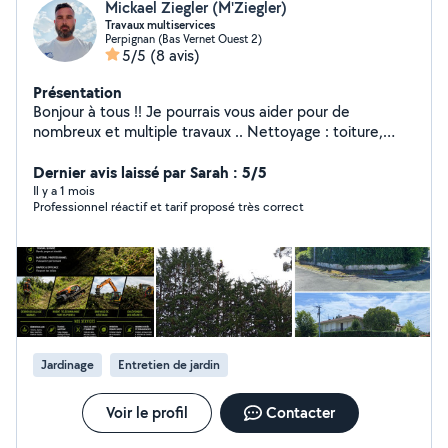
Mickael Ziegler (M'Ziegler)
Travaux multiservices
Perpignan (Bas Vernet Ouest 2)
5/5
(8 avis)
Présentation
Bonjour à tous !! Je pourrais vous aider pour de
nombreux et multiple travaux .. Nettoyage : toiture,
façades, muret, dallage, terrasse. Peinture : intérieur
extérieur, toiture, façade, mur, plafond, murette,
Dernier avis laissé par Sarah : 5/5
boiserie, ferronnerie. Réparation et changement :
Il y a 1 mois
Professionnel réactif et tarif proposé très correct
toiture, liteau, chevron, tuiles, faîtage, closoir,
remaniements de tuiles maçonnerie générale. Dalle,
chape, mur,murette. Entretien de jardin : élagage,
abattage, étêtage, d'arbres dangereux, taille de haie,
arbustes, tonte, débroussaillage, entretien et création
d'espaces verts. Sérieux, ponctuel et soigneux, je
travaille toujours dans la bonne humeur et le respect de
vos attentes. Je me déplace rapidement et j'apporte
Jardinage
Entretien de jardin
mon matériel professionnel N'hésitez pas à me
contacter pour un devis gratuit ou un simple
renseignement ! Disponible sur Perpignan et 50 km aux
Voir le profil
Contacter
alentours À bientôt Mickaël