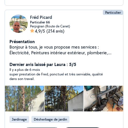
Particulier
Fréd Picard
Particulier 66
Perpignan (Route de Canet)
4,9/5
(214 avis)
Présentation
Bonjour à tous, je vous propose mes services :
Électricité, Peintures intérieur extérieur, plomberie,
Entretien des extérieurs, Élagage, taille des haies,
débroussaillage, entretien des Piscines, ( Je dispose du
Dernier avis laissé par Laura : 5/5
Matériels) si ils y'a le moindre problème je reviendrai.
Il y a plus de 6 mois
super prestation de Fred, ponctuel et très serviable, qualité
Fréd
dans son travail.
Jardinage
Désherbage de jardin