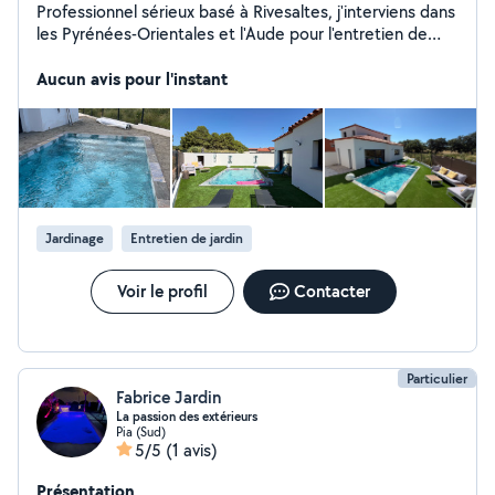
Professionnel sérieux basé à Rivesaltes, j'interviens dans
les Pyrénées-Orientales et l'Aude pour l'entretien de
jardins et espaces verts. Taille de haies, désherbage,
débroussaillage, plantations, nettoyage devis gratuit.
Aucun avis pour l'instant
Travail soigné et intervention rapide
Jardinage
Entretien de jardin
Voir le profil
Contacter
Particulier
Fabrice Jardin
La passion des extérieurs
Pia (Sud)
5/5
(1 avis)
Présentation