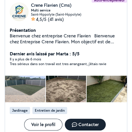
Auto-entrepreneur
Crene Flavien (Cms)
Multi service
Saint-Hippolyte (Saint-Hippolyte)
4,5/5
(41 avis)
Présentation
Bienvenue chez entreprise Crene Flavien Bienvenue
chez Entreprise Crene Flavien. Mon objectif est de
satisfaire pleinement mes clients en leur proposant des
services et des produits de qualité. Parcourez mon site
Dernier avis laissé par Marta : 5/5
pour en savoir plus sur les prestations de l'entreprise.
Il y a plus de 6 mois
Tres sérieux dans son travail est tres arrangeant, j'étais ravie
Prestations des services Tous mes clients doivent
pouvoir profiter du professionnalisme hors pair. Tous
mes services, et celui-ci en particulier, ont été conçus
pour vous faciliter la vie. Fini les démarches stressantes !
Vous pouvez compter sur moi pour vous fournir les
meilleurs produits. Tonte, Élagage, Taille de haie,
Débroussaillage , Démoussage et nettoyage de toitures
et façade pour le plus grand bien de vos bâtiments. Je
Jardinage
Entretien de jardin
répondrais à toutes vos attentes Devis gratuit
Voir le profil
Contacter