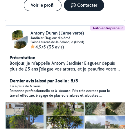
Voir le profil
Contacter
Auto-entrepreneur
Antony Duran (L'ame verte)
Jardinier Elagueur diplômé
Saint-Laurent-de-la-Salanque (Nord)
4,9/5
(35 avis)
Présentation
Bonjour, je m'appelle Antony Jardinier Elagueur depuis
plus de 25 ans j'élague vos arbres, et je peaufine votre
petit jardin de paradis. Mon expérience dans ces
domaines me permet de vous proposer des prestations
Dernier avis laissé par Joelle : 5/5
et services sérieux selon vos besoins. J'ai la possibilité
Il y a plus de 6 mois
Personne professionnelle et à l’écoute. Prix très correct pour le
de vous faire récupérer -50 % d'impôts sur les travaux ,
travail effectué, élagage de plusieurs arbres et arbustes,
et entretien du Jardin N'hésitez pas à me contacter
finition impeccable avec dépôt à la déchetterie. Antony restera
pour un devis je viendrai dans la semaine, merci
mon jardinier. Je recommande Antony à 100%