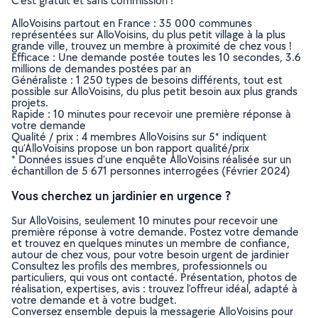
C’est gratuit et sans commission !
AlloVoisins partout en France : 35 000 communes
représentées sur AlloVoisins, du plus petit village à la plus
grande ville, trouvez un membre à proximité de chez vous !
Efficace : Une demande postée toutes les 10 secondes, 3.6
millions de demandes postées par an
Généraliste : 1 250 types de besoins différents, tout est
possible sur AlloVoisins, du plus petit besoin aux plus grands
projets.
Rapide : 10 minutes pour recevoir une première réponse à
votre demande
Qualité / prix : 4 membres AlloVoisins sur 5* indiquent
qu’AlloVoisins propose un bon rapport qualité/prix
* Données issues d’une enquête AlloVoisins réalisée sur un
échantillon de 5 671 personnes interrogées (Février 2024)
Vous cherchez un jardinier en urgence ?
Sur AlloVoisins, seulement 10 minutes pour recevoir une
première réponse à votre demande. Postez votre demande
et trouvez en quelques minutes un membre de confiance,
autour de chez vous, pour votre besoin urgent de jardinier
Consultez les profils des membres, professionnels ou
particuliers, qui vous ont contacté. Présentation, photos de
réalisation, expertises, avis : trouvez l'offreur idéal, adapté à
votre demande et à votre budget.
Conversez ensemble depuis la messagerie AlloVoisins pour