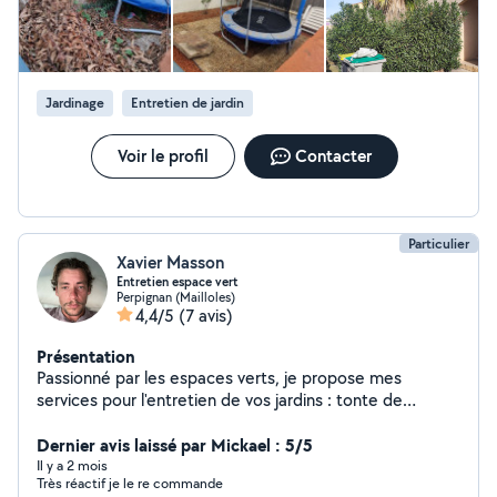
peinture.....
Jardinage
Entretien de jardin
Voir le profil
Contacter
Particulier
Xavier Masson
Entretien espace vert
Perpignan (Mailloles)
4,4/5
(7 avis)
Présentation
Passionné par les espaces verts, je propose mes
services pour l'entretien de vos jardins : tonte de
pelouse, taille de haies, désherbage, débroussaillage,
nettoyage extérieur, etc.
Dernier avis laissé par Mickael : 5/5
Il y a 2 mois
Très réactif je le re commande