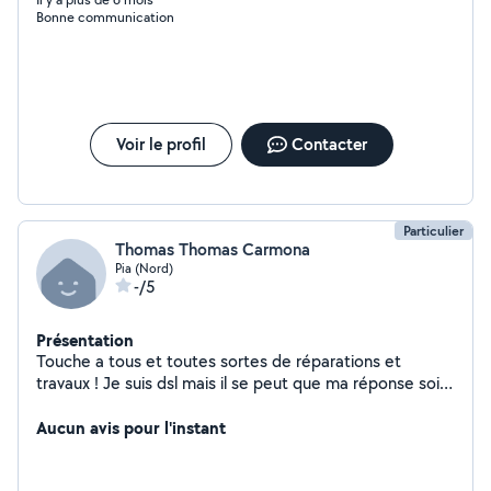
Bonne communication
Voir le profil
Contacter
Particulier
Thomas Thomas Carmona
Pia (Nord)
-/5
Présentation
Touche a tous et toutes sortes de réparations et
travaux ! Je suis dsl mais il se peut que ma réponse soit
refusée car je ne suis pas abonné payant au site ne pas
hésiter à me contacter
Aucun avis pour l'instant