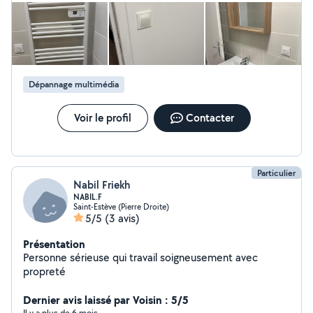
à nos solutions d'éclairage et d'installation électrique
basées sur KNX. Gestion de scénarios en un clic,
économies d'énergie et sécurité, tout-en-un. Nous
proposons des services de conception, d'installation et
de mise en service de projets de haute qualité pour les
bureaux, les résidences, les hôtels et les installations
Dépannage multimédia
industrielles.
Voir le profil
Contacter
Particulier
Nabil Friekh
NABIL.F
Saint-Estève (Pierre Droite)
5/5
(3 avis)
Présentation
Personne sérieuse qui travail soigneusement avec
propreté
Dernier avis laissé par Voisin : 5/5
Il y a plus de 6 mois