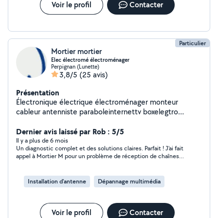
Voir le profil
Contacter
Particulier
Mortier mortier
Elec électromé électroménager
Perpignan (Lunette)
3,8/5
(25 avis)
Présentation
Électronique électrique électroménager monteur
cableur antenniste paraboleinternettv boxelegtro
menager pneumatique
hydrolyqueautomatismeinstallation securite cam
Dernier avis laissé par Rob : 5/5
Il y a plus de 6 mois
Un diagnostic complet et des solutions claires. Parfait ! J'ai fait
appel à Mortier M pour un problème de réception de chaînes
de télévision. N'étant pas sur place, j'avais besoin de quelqu'un
de confiance. Mortier M. a été parfait : il a pris le temps de bien
analyser la situation, de vérifier toute l'installation et a été très
Installation d'antenne
Dépannage multimédia
clair dans ses explications. Il a su poser un diagnostic précis et
proposer plusieurs solutions adaptées. Personne très
sympathique, fiable et compétente. Je recommande vivement
!
Voir le profil
Contacter