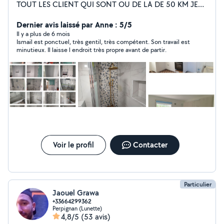
TOUT LES CLIENT QUI SONT OU DE LA DE 50 KM JE
VOUS PROPOSE D'APPELER DIRECTEMENT CAR NOS
ABONNEMENT Ne PERMETTE PAS DE VOUS
Dernier avis laissé par Anne : 5/5
RÉPONDRE PAR MESSAGE. Salle de bains. Cuisine.
Il y a plus de 6 mois
Ismail est ponctuel, très gentil, très compétent. Son travail est
Électricité. Plomberie. Carrelage. Lino. Placo. Peinture.
minutieux. Il laisse l endroit très propre avant de partir.
Parquet. Et bien d'autres services petit ou grand.
Rénovation et autres. Tout les services par un seul
prestataire. Devis gratuit. Tout les tarifs de pose sur le
site sont ou minimum hors fournitures et déplacement.
Voir le profil
Contacter
Particulier
Jaouel Grawa
+33664299362
Perpignan (Lunette)
4,8/5
(53 avis)