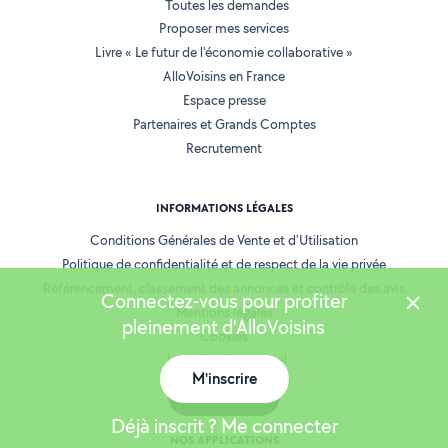
Toutes les demandes
Proposer mes services
Livre « Le futur de l'économie collaborative »
AlloVoisins en France
Espace presse
Partenaires et Grands Comptes
Recrutement
INFORMATIONS LÉGALES
Conditions Générales de Vente et d'Utilisation
Politique de confidentialité et de respect de la vie privée
Référencement, classement des annonces et contrôle des avis
Connectez-vous pour profiter
Mentions légales
pleinement d'AlloVoisins
Cookies
Location de matériel
M'inscrire
Prestation de services
Carte
Déjà inscrit ? Me connecter
NOS APPLICATIONS