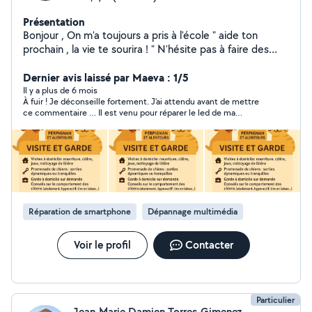
Présentation
Bonjour , On m'a toujours a pris à l'école " aide ton
prochain , la vie te sourira ! " N'hésite pas à faire des
propositions ;) Bonne journée
Dernier avis laissé par Maeva : 1/5
Il y a plus de 6 mois
À fuir ! Je déconseille fortement. J’ai attendu avant de mettre
ce commentaire … Il est venu pour réparer le led de ma
télévision (intervention très simple pour un technicien comme
il prétend être). Il a rendu inutilisable ma télé.. et bien sur au
moment de parler d’assurance, de remboursement etc…
monsieur a été de très mauvaise foi et a déclaré à son
assurance que nous avions participé à la casse de la télévision.
Après plusieurs mois à batailler avec lui, simplement pour une
déclaration correcte auprès de son assurance, toujours rien. De
plus monsieur n’est pas à son premier coup d’essais et il est
Réparation de smartphone
Dépannage multimédia
connu dans la ville pour ce genre de pratique douteuse …
Voir le profil
Contacter
Particulier
Jean-Marie Damien Torres-Gimenez