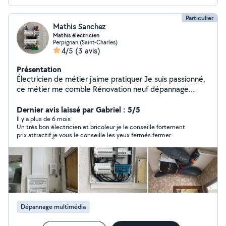
vous. N'HÉSITEZ PAS A APPELER POUR LES
DEMANDES. PLUS PRATIQUE.
Particulier
Mathis Sanchez
Mathis électricien
Perpignan (Saint-Charles)
4/5
(3 avis)
Présentation
Électricien de métier j'aime pratiquer Je suis passionné,
ce métier me comble Rénovation neuf dépannage
Interphone caméra hifi Je suis aussi un bon bricoleur
Meuble montage démontage Je peux aussi débarrasser,
Dernier avis laissé par Gabriel : 5/5
nettoyer, faire un coup de propre au jardin Disponible le
Il y a plus de 6 mois
Un très bon électricien et bricoleur je le conseille fortement
week end et le soir tout dépend l'heure ! Si intéressé
prix attractif je vous le conseille les yeux fermés fermer
contactez moi !!
Dépannage multimédia