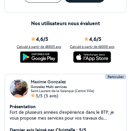
Nos utilisateurs nous évaluent
4,6/5
4,6/5
Calculé à partir de 48803 avis
Calculé à partir de 66000 avis
Particulier
Maxime Gonzalez
Gonzalez Multi services
Saint-Laurent-de-la-Salanque (Centre Ville)
5/5
(5 avis)
Présentation
Fort de plusieurs années d'expérience dans le BTP, je
vous propose mes services pour vos travaux du
quotidien : installation de luminaires, petits travaux
d'électricité, jardinage,montage de meubles, entretien
Dernier avis laissé par Christelle : 5/5