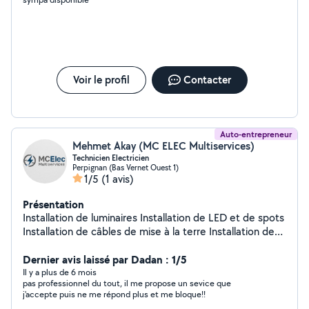
Voir le profil
Contacter
Auto-entrepreneur
Mehmet Akay (MC ELEC Multiservices)
Technicien Electricien
Perpignan (Bas Vernet Ouest 1)
1/5
(1 avis)
Présentation
Installation de luminaires Installation de LED et de spots
Installation de câbles de mise à la terre Installation de
prises et d'interrupteurs électriques Rénovation
d'installations électriques Remplacement et mise à
Dernier avis laissé par Dadan : 1/5
niveau de tableaux électriques Réparation de tableaux
Il y a plus de 6 mois
pas professionnel du tout, il me propose un sevice que
électriques Installation de caméras et télésurveillance
j'accepte puis ne me répond plus et me bloque!!
Nous propulsons vos espaces de vie vers le futur grâce