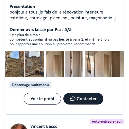
Présentation
bonjour a tous, je fais de la rénovation intérieure,
extérieur, carrelage, placo, sol, peinture, maçonnerie. je
suis très minutieux et a cheval sur les détails. j'aime le
travail bien fait. je fais également de la mécanique
Dernier avis laissé par Pia : 5/5
automobile.
Il y a plus de 6 mois
compétent et cordial, il n'a pas hésité à venir 2, et même 3 fois
pour apporter une solution au problème, recommandé.
Dépannage multimédia
Voir le profil
Contacter
Auto-entrepreneur
Vincent Basso