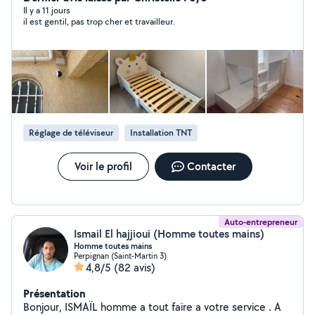
et nettoyage de piscine, conciergerie et bricolage
Il y a 11 jours
il est gentil, pas trop cher et travailleur.
divers. Sérieux, réactif et soigneux, je m'engage à fournir
un travail de qualité avec des solutions adaptées à vos
besoins. Intervention rapide ️
Réglage de téléviseur
Installation TNT
Voir le profil
Contacter
Auto-entrepreneur
Ismail El hajjioui (Homme toutes mains)
Homme toutes mains
Perpignan (Saint-Martin 3)
4,8/5
(82 avis)
Présentation
Bonjour, ISMAÏL homme a tout faire a votre service . A