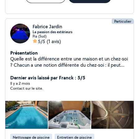
Particulier
Fabrice Jardin
La passion des extérieurs
Pia (Sud)
5/5
(1 avis)
Présentation
Quelle est la différence entre une maison et un chez-soi
? Chacun a une notion différente du chez-soi : il peut
s'agir d'un havre de paix, d'un refuge, d'un lieu
bouillonnant d'activité... Vos espaces de vie doivent
Dernier avis laissé par Franck : 5/5
refléter votre personnalité, c'est pourquoi ma mission
Il y a 2 mois
Contact sur le site.
est de vous offrir une maison à votre image.
Nettoyage de piscine
Entretien de piscine