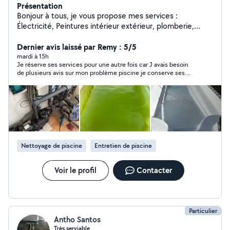
Présentation
Bonjour à tous, je vous propose mes services :
Électricité, Peintures intérieur extérieur, plomberie,
Entretien des extérieurs, Élagage, taille des haies,
débroussaillage, entretien des Piscines, ( Je dispose du
Dernier avis laissé par Remy : 5/5
Matériels) si ils y'a le moindre problème je reviendrai.
mardi à 15h
Je réserve ses services pour une autre fois car J avais besoin
Fréd
de plusieurs avis sur mon problème piscine je conserve ses
coordonnées
Nettoyage de piscine
Entretien de piscine
Voir le profil
Contacter
Particulier
Antho Santos
Très serviable