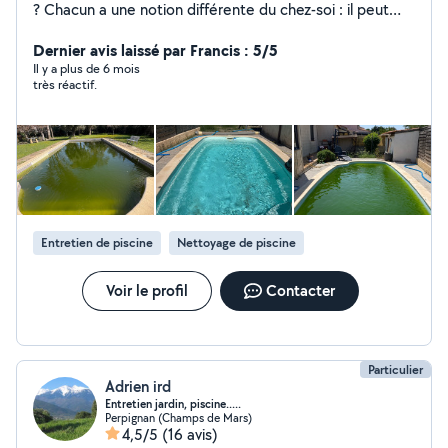
? Chacun a une notion différente du chez-soi : il peut
s'agir d'un havre de paix, d'un refuge, d'un lieu
bouillonnant d'activité... Vos espaces de vie doivent
Dernier avis laissé par Francis : 5/5
refléter votre personnalité, c'est pourquoi ma mission
Il y a plus de 6 mois
très réactif.
est de vous offrir une maison à votre image. Notre
rayon d'action : Perpignan et ses alentours. Un jardin
,une piscine ,nous aimons notre travail et ce que nous
faisons. C'est la raison pour laquelle nous nous levons
chaque matin. Il nous permet de nous dépasser et de
viser toujours plus haut à chaque nouveau défi
rencontré.
Entretien de piscine
Nettoyage de piscine
Voir le profil
Contacter
Particulier
Adrien ird
Entretien jardin, piscine.....
Perpignan (Champs de Mars)
4,5/5
(16 avis)