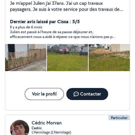
Je m'appel Julien j'ai 37ans. J'ai un cap travaux
paysagers. Je suis à votre service pour des travaux de
jardinage (tonte, désherbage, semi pelouse, taille de
haie, élagage, pose de gazon synthétique, pose de
Dernier avis laissé par Cissa : 5/5
clôture) ou tous autre entretien de jardin. Je suis aussi à
Il y a plus de 6 mois
Julien est passé à l'heure de sa pause déjeuner et,
l'aise avec la peinture, nettoyage, pose d'étagères,
efficacement nous a aidé à réparer ce que nous n'avions pas pu
montage de meubles...
faire. Grand merci !
Voir le profil
Contacter
Particulier
Cédric Morvan
Cedric
L'Hermitage (L'Hermitage)