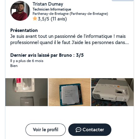
Tristan Dumay
Technicien Informatique
Parthenay-de-Bretagne (Parthenay-de-Bretagne)
3,5/5
(11 avis)
Présentation
Je suis avant tout un passionné de l'informatique ! mais
professionnel quand il le faut J'aide les personnes dans
le besoin rapidement et pas chère, je les accompagnes
dans leur démarche. - Informatique - Assistance -
Dernier avis laissé par Bruno : 3/5
Dépannage - Cour et formation Une demande, un
Il y a plus de 6 mois
Bien
conseil ou même un avis constructif je prend A mes
heures perdu je nettoie des chaussures bien habillé
Cordialement Tristan D
Voir le profil
Contacter