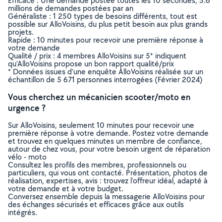
Efficace : Une demande postée toutes les 10 secondes, 3.6
millions de demandes postées par an
Généraliste : 1 250 types de besoins différents, tout est
possible sur AlloVoisins, du plus petit besoin aux plus grands
projets.
Rapide : 10 minutes pour recevoir une première réponse à
votre demande
Qualité / prix : 4 membres AlloVoisins sur 5* indiquent
qu’AlloVoisins propose un bon rapport qualité/prix
* Données issues d’une enquête AlloVoisins réalisée sur un
échantillon de 5 671 personnes interrogées (Février 2024)
Vous cherchez un mécanicien scooter/moto en
urgence ?
Sur AlloVoisins, seulement 10 minutes pour recevoir une
première réponse à votre demande. Postez votre demande
et trouvez en quelques minutes un membre de confiance,
autour de chez vous, pour votre besoin urgent de réparation
vélo - moto
Consultez les profils des membres, professionnels ou
particuliers, qui vous ont contacté. Présentation, photos de
réalisation, expertises, avis : trouvez l'offreur idéal, adapté à
votre demande et à votre budget.
Conversez ensemble depuis la messagerie AlloVoisins pour
des échanges sécurisés et efficaces grâce aux outils
intégrés.