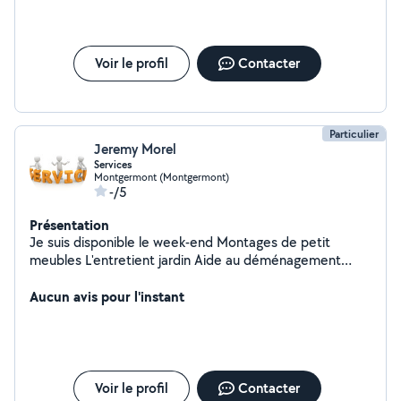
Voir le profil
Contacter
Particulier
Jeremy Morel
Services
Montgermont (Montgermont)
-/5
Présentation
Je suis disponible le week-end Montages de petit
meubles L'entretient jardin Aide au déménagement
Récupére les commande cher les commerçants
covoiturage
Aucun avis pour l'instant
Voir le profil
Contacter