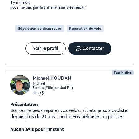
Il y a 4 mois
nous n'avons pas fait affaire mais très réactif
Réparation de deux-roues
Réparation de vélo
Voir le profil
Contacter
Particulier
Michael HOUDAN
Michael
Rennes (Villejean Sud Est)
-/5
Présentation
Bonjour je peux réparer vos vélos, vtt etc.je suis cycliste
depuis plus de 30ans. tondre vos pelouses ou petites
bricoles sont dans mes cordes aussi. N'hésitez pas à me
demander.
Aucun avis pour l'instant