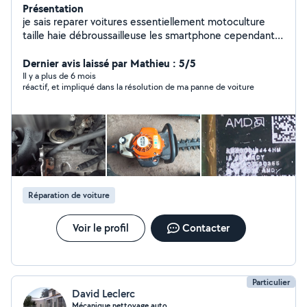
Présentation
je sais reparer voitures essentiellement motoculture
taille haie débroussailleuse les smartphone cependant il
faut le commander avant et je repart aussi bien d' autre
chose electro ménager voiture ordi etc me demander
Dernier avis laissé par Mathieu : 5/5
merci merci je suis jardinier et bon bricoleur j'ai une
Il y a plus de 6 mois
réactif, et impliqué dans la résolution de ma panne de voiture
valise Je répare aussi les matériels motoculture et tous
ce qui est repérable en gros un homme a tous faire
Réparation de voiture
Voir le profil
Contacter
Particulier
David Leclerc
Mécanique nettoyage auto