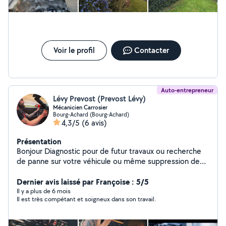
Voir le profil
Contacter
Auto-entrepreneur
Lévy Prevost (Prevost Lévy)
Mécanicien Carrosier
Bourg-Achard (Bourg-Achard)
4,3/5
(6 avis)
Présentation
Bonjour Diagnostic pour de futur travaux ou recherche
de panne sur votre véhicule ou même suppression de
voyant me contacter en privé 25euro possibilité de faire
également les réparations également de la carrosserie
Dernier avis laissé par Françoise : 5/5
Il y a plus de 6 mois
Il est très compétant et soigneux dans son travail.