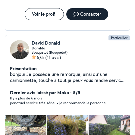
Voir le profil
Contacter
Particulier
David Donald
Donaldo
Bouquetot (Bouquetot)
5/5
(11 avis)
Présentation
bonjour Je possède une remorque, ainsi qu' une
camionnette, touche à tout je peux vous rendre service
dans de nombreux domaines , tel que la tonte de vos
pelouses, la taille de vos haies, ou même le transport de
Dernier avis laissé par Moka : 5/5
vos colis ou encombrants,je réalise également la remise
Il y a plus de 6 mois
ponctuel service très sérieux je recommande la personne
à neuf de vos volets bois... cette liste n etant pas
exhaustive , n'hésitez pas à me faire vos demandes et
c'est avec plaisir que j y répondrais si celles-ci entrent
dans mes compétences