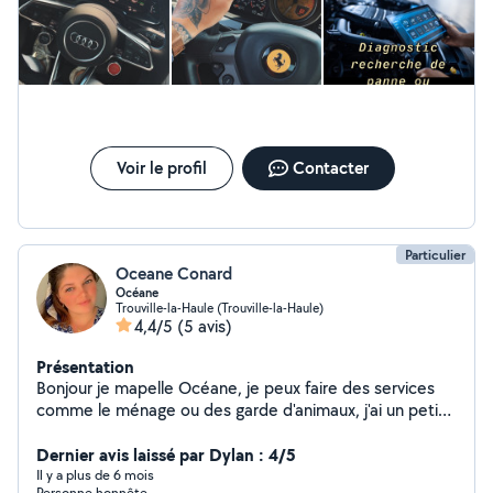
Voir le profil
Contacter
Particulier
Oceane Conard
Océane
Trouville-la-Haule (Trouville-la-Haule)
4,4/5
(5 avis)
Présentation
Bonjour je mapelle Océane, je peux faire des services
comme le ménage ou des garde d'animaux, j'ai un petit
golden de 9mois
Dernier avis laissé par Dylan : 4/5
Il y a plus de 6 mois
Personne honnête