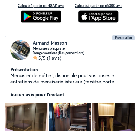
Calculé à partir de 48731 avis
Calculé à partir de 66000 avis
Particulier
Armand Masson
Menuisier/plaquiste
Rougemontiers (Rougemontiers)
5/5
(1 avis)
Présentation
Menuisier de métier, disponible pour vos poses et
entretiens de menuiserie interieur (fenêtre,porte
d'entrée, porte de garage, storebanne, pergola,
véranda, volet roulant/battant...) mais aussi intérieur (
Aucun avis pour l'instant
porte, gallandage, parquet, cuisine et meuble en kit
mélaminé). Je réalise aussi des prestations de pose de
Placo.