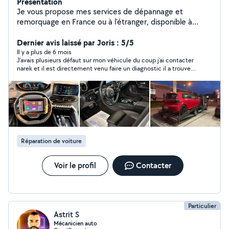
Présentation
Je vous propose mes services de dépannage et
remorquage en France ou à l'étranger, disponible à
n'importe quel moment, et je peux débarrasser
gratuitement vos véhicules accidenter ou en panne. Je
Dernier avis laissé par Joris : 5/5
peux aussi vous proposer mes services de diagnostic
Il y a plus de 6 mois
J’avais plusieurs défaut sur mon véhicule du coup j’ai contacter
auto et recherche de panne sur n'importe quel véhicule,
narek et il est directement venu faire un diagnostic il a trouver
supprimé les défaut, faire la réinitialisation de la révision
les défaut et puis les a supprimé et les défaut ne sont plus
(vidange, freinage) N'hésitez pas
revenu donc je vous le conseil en plus de ça le prix était
abordable
Réparation de voiture
Voir le profil
Contacter
Particulier
Astrit S
Mécanicien auto