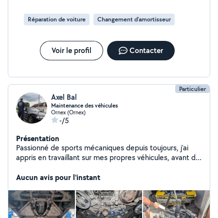
directement sur place pour diagnostiquer, réparer et
entretenir votre véhicule dans les meilleures conditions.
Réparation de voiture
Changement d'amortisseur
Faites confiance à une équipe expérimentée,
passionnée et entièrement dédiée à votre satisfaction.
Votre voiture mérite le meilleur nous venons à vous.
Voir le profil
Contacter
Particulier
Axel Bal
Maintenance des véhicules
Ornex (Ornex)
-/5
Présentation
Passionné de sports mécaniques depuis toujours, j'ai
appris en travaillant sur mes propres véhicules, avant de
passer mon diplôme en candidat libre en parallèle de
mon travail
Aucun avis pour l'instant