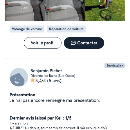
de courses/ garde animalier. Ma zone de prédilection se
situe plutôt dans le 01 aux alentours de Saint genis
Pouilly, Thoiry, Ferney-Voltaire, mais aussi en pays de
Gex je me déplace volontiers en moto et en voiture!
CONTRE RÉMUNÉRATION si vous êtes intéressé ou
Vidange de voiture
Réparation de voiture
pour plus d'informations et savoir mes disponibilités
n'hésitez pas à venir me contacter .
Voir le profil
Contacter
Particulier
Benjamin Pichet
Divonne-les-Bains (Sud Ouest)
3,4/5
(5 avis)
Présentation
Je n'ai pas encore renseigné ma présentation.
Dernier avis laissé par Kel : 1/5
Il y a 2 mois
A FUIR !!! Au début, tout semblait correct. Il m’a expliqué d’où