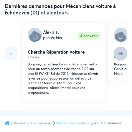
Dernières demandes pour Mécaniciens voiture à
Échenevex (01) et alentours
Alexis F.
A
À convenir
postée hier
p
Cherche Réparation voiture
Cherche 
Chevry
Chevry
Bonjour, Je recherche un mécanicien auto
Bonjour, B
pour un remplacement de vanne EGR sur
Genis pouil
une BMW X1 18d de 2012. Nécessite d'avoir
Merci
la valise pour suppression du défaut. La
pièce est fournie. Merci pour vos
propositions. Alexis. Merci pour vos
propositions.
Prestations de services
Mécaniciens voiture
Ain
Échenevex