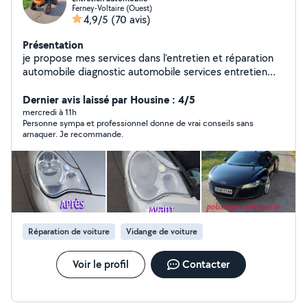
Ferney-Voltaire (Ouest)
4,9/5
(70 avis)
Présentation
je propose mes services dans l'entretien et réparation
automobile diagnostic automobile services entretien
rapide plaquettes disque vidange ect polissage
carrosserie rénovation optique de phares ect montage
Dernier avis laissé par Housine : 4/5
de meuble peinture intérieur pose lustre ect mise à
mercredi à 11h
Personne sympa et professionnel donne de vrai conseils sans
disposition d'un utilitaire vw caddy avec chauffeur
arnaquer. Je recommande.
Réparation de voiture
Vidange de voiture
Voir le profil
Contacter