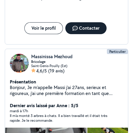
appréciés. Les tarifs étaient très corrects et je suis ravi du
résultat. Je ne comprends pas les personnes qui mettent une
mauvaise note ou des commentaires négatifs, car cela ne
reflète en rien la qualité de votre travail. À bientôt !
Voir le profil
Contacter
Particulier
Massinissa Mezhoud
Bricolage
Saint-Genis-Pouilly (Est)
4,6/5
(19 avis)
Présentation
Bonjour, Je m'appelle Massi j'ai 27ans, serieux et
rigoureux, j'ai une première formation en tant que
plombier, néanmoins je suis multitâche et m'attèle à
tout type de demandes je m'adapte selon vos souhaits.
Dernier avis laissé par Anne : 5/5
Mes differentes tâches: Plomberie/ montage de
mardi à 17h
Il m'a monté 3 arbres à chats. Il a bien travaillé et il était très
meubles/ nettoyage( domicile et automobile)/
rapide. Je le recommande.
bricolages / maçonnerie(carrelage, faïence..) /
debarrasement de chantier/ demenagements/ livraison