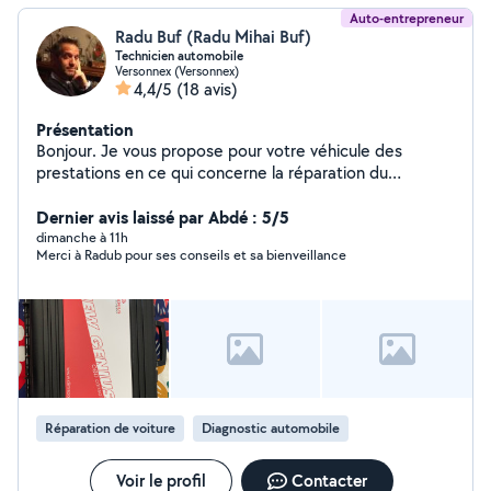
Auto-entrepreneur
Radu Buf (Radu Mihai Buf)
Technicien automobile
Versonnex (Versonnex)
4,4/5
(18 avis)
Présentation
Bonjour. Je vous propose pour votre véhicule des
prestations en ce qui concerne la réparation du
calculateur du véhicule. Lecture écriture recouvrement.
Restauration Systeme du vhc avec le programme
Dernier avis laissé par Abdé : 5/5
d'origine. Lecture des codes injecteurs. Encodage des
dimanche à 11h
Merci à Radub pour ses conseils et sa bienveillance
injecteurs. Effacements des défauts. Stage 1 La
reprogrammation moteur Stage 1 est une optimisation
de la cartographie du calculateur moteur, augmentant
les performances et réduisant la consommation de
carburant. Cette optimisation, qui implique des
ajustements des paramètres moteur tels que l'injection
de carburant, l'allumage et la pression du turbo, est
réalisée dans le strict respect des normes de sécurité
Réparation de voiture
Diagnostic automobile
établies par les constructeurs. Elle garantit ainsi un gain
de puissance sans compromettre la fiabilité du moteur.
Cette intervention est idéale pour ceux qui souhaitent
Voir le profil
Contacter