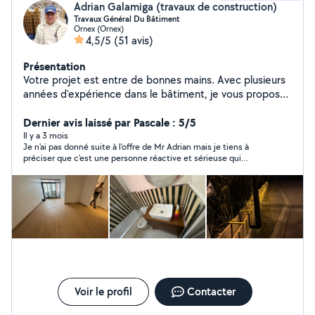
Adrian Galamiga (travaux de construction)
Travaux Général Du Bâtiment
Ornex (Ornex)
4,5/5
(51 avis)
Présentation
Votre projet est entre de bonnes mains. Avec plusieurs
années d'expérience dans le bâtiment, je vous propose
des prestations complètes de rénovation intérieure et
extérieure, adaptées à vos besoins et à votre budget.
Dernier avis laissé par Pascale : 5/5
Sérieux, organisé et à l'écoute, je vous accompagne de
Il y a 3 mois
Je n'ai pas donné suite à l'offre de Mr Adrian mais je tiens à
la première prise de contact jusqu'à la fin des travaux,
préciser que c'est une personne réactive et sérieuse qui
avec un suivi clair à chaque étape. - Travail soigné et
n'hésite pas à se déplacer pour établir une offre très précise sur
finition de qualité. - Respect des délais annoncé -
les travaux à réaliser de plus il est très sympathique !
Conseils professionnels et solutions adaptées. - Prix
justes et transparents - Devis gratuit Mon objectif : vous
offrir un résultat durable et à la hauteur de vos attentes.
Voir le profil
Contacter