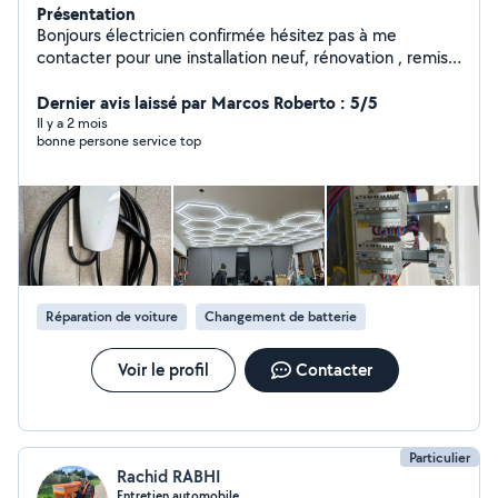
Présentation
Bonjours électricien confirmée hésitez pas à me
contacter pour une installation neuf, rénovation , remise
au norme des logement ou locaux commerciaux merci
Dernier avis laissé par Marcos Roberto : 5/5
de me contacter par téléphone O685202206
Il y a 2 mois
bonne persone service top
Réparation de voiture
Changement de batterie
Voir le profil
Contacter
Particulier
Rachid RABHI
Entretien automobile