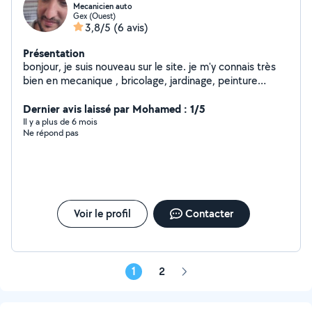
Mecanicien auto
Gex (Ouest)
3,8/5
(6 avis)
Présentation
bonjour, je suis nouveau sur le site. je m'y connais très
bien en mecanique , bricolage, jardinage, peinture
serviable et minutieux je suis à votre disposition je n'ai
que l'abonnement pour répondre aux offres de voitures
Dernier avis laissé par Mohamed : 1/5
donc si c est autre chose, n'hésitez pas à me contacter
Il y a plus de 6 mois
Ne répond pas
disponible les week-ends merci de me contacter que si
vous êtes sûrs de faire les travaux car je me déplace
trop souvent pour rien... merci de votre compréhension
Voir le profil
Contacter
1
2
Page
suivante