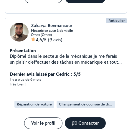
améliorer leur expérience de conduite sans recourir à
des modifications mécaniques.
Particulier
Zakarya Benmansour
Mécanicien auto à domicile
Ornex (Ornex)
4,6/5
(9 avis)
Présentation
Diplômé dans le secteur de la mécanique je me ferais
un plaisir d'effectuer des tâches en mécanique et tout
aussi bien dans d'autres domaines. -Équiper d'une valise
diagnostic
Dernier avis laissé par Cedric : 5/5
Il y a plus de 6 mois
Très bien !
Réparation de voiture
Changement de courroie de distribution
Voir le profil
Contacter