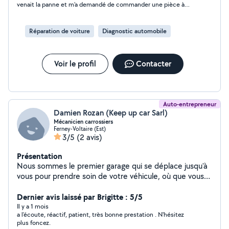
venait la panne et m’a demandé de commander une pièce à
130 €, ce que j’ai fait. Une fois la pièce reçue, il n’est jamais
revenu pour effectuer la réparation et n’a plus donné aucune
nouvelle malgré plusieurs relances. En plus de cela, il annonce
Réparation de voiture
Diagnostic automobile
un prix au départ puis le modifie ensuite. Manque de sérieux et
de professionnalisme. Je déconseille fortement, c’est une
perte de temps et d’argent.
Voir le profil
Contacter
Auto-entrepreneur
Damien Rozan (Keep up car Sarl)
Mécanicien carrossiers
Ferney-Voltaire (Est)
3/5
(2 avis)
Présentation
Nous sommes le premier garage qui se déplace jusqu'à
vous pour prendre soin de votre véhicule, où que vous
soyez. Avec plus de 20 ans d'expérience, nous mettons
notre savoir-faire à votre service pour tous vos besoins
Dernier avis laissé par Brigitte : 5/5
en mécanique et en carrosserie. Notre objectif est
Il y a 1 mois
a l'écoute, réactif, patient, très bonne prestation . N'hésitez
simple : vous offrir un service rapide, fiable et de qualité,
plus foncez.
sans que vous ayez à vous déplacer. Nous intervenons