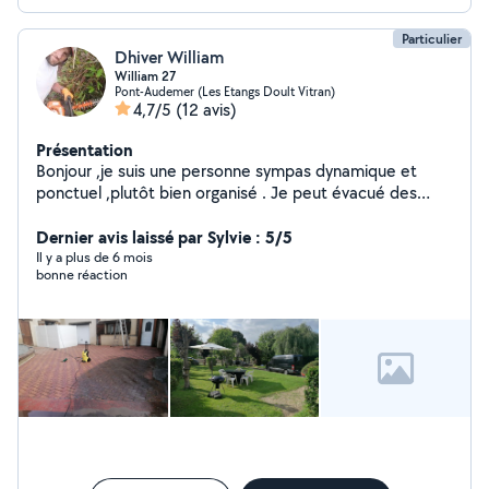
Particulier
Dhiver William
William 27
Pont-Audemer (Les Etangs Doult Vitran)
4,7/5
(12 avis)
Présentation
Bonjour ,je suis une personne sympas dynamique et
ponctuel ,plutôt bien organisé . Je peut évacué des
gravats, encombrants ou mobilier ,mais peut aussi faire
du jardinage ou autre . A bientot
Dernier avis laissé par Sylvie : 5/5
Il y a plus de 6 mois
bonne réaction