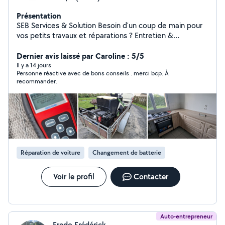
Présentation
SEB Services & Solution Besoin d'un coup de main pour
vos petits travaux et réparations ? Entretien &
réparation motoculture Petit bricolage intérieur /
extérieur Montage de meubles Petit entretien
Dernier avis laissé par Caroline : 5/5
électroménager Petites réparations diverses
Il y a 14 jours
Personne réactive avec de bons conseils . merci bcp. À
Intervention rapide Travail soigné Service de proximité
recommander.
Réparation de voiture
Changement de batterie
Voir le profil
Contacter
Auto-entrepreneur
Fredo Frédérick