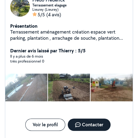
Terrassement elagage
Lieurey (Lieurey)
5/5
(4 avis)
Présentation
Terrassement aménagement création espace vert
parking, plantation , arrachage de souche, plantation
arbre, trancher, fondation... ,abattage bois valise de
diagnostic Peugeot, Citroën montage pneus
Dernier avis laissé par Thierry : 5/5
Enlèvement épave, ferraille en tout genre Rachat
Il y a plus de 6 mois
très professionnel 0
voiture roulante pour destruction a votre disposition
Voir le profil
Contacter