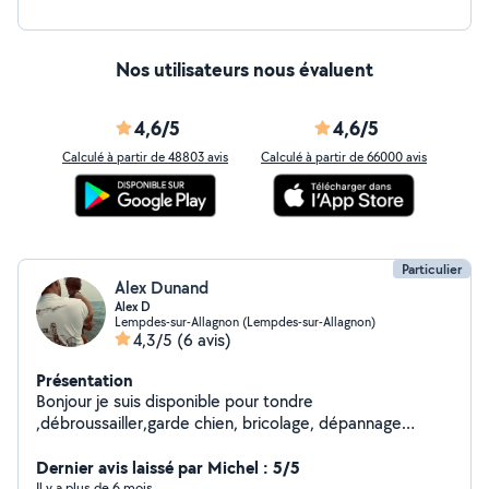
Nos utilisateurs nous évaluent
4,6/5
4,6/5
Calculé à partir de 48803 avis
Calculé à partir de 66000 avis
Particulier
Alex Dunand
Alex D
Lempdes-sur-Allagnon (Lempdes-sur-Allagnon)
4,3/5
(6 avis)
Présentation
Bonjour je suis disponible pour tondre
,débroussailler,garde chien, bricolage, dépannage
informatique n'hésitez pas à me contacter ça sera avec
plaisir!
Dernier avis laissé par Michel : 5/5
Il y a plus de 6 mois