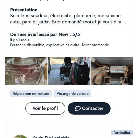
Présentation
Bricoleur, soudeur, électricité, plomberie, mécanique
auto, parc et jardin. Bref demandé moi et je vous dirais
si je peux vous aider. Impression 3D et modélisation si
besoin de recrée une pièce
Dernier avis laissé par New : 5/5
Il y a 1 mois
Personne disponible, explicative et claire. Je recommande.
Réparation de voiture
Vidange de voiture
Voir le profil
Contacter
Particulier
Kevin De Lestable