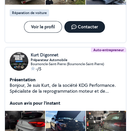
Réparation de voiture
Voir le profil
Contacter
Auto-entrepreneur
Kurt Digonnet
Préparateur Automobile
Bournoncle-Saint-Pierre (Bournoncle-Saint-Pierre)
-/5
Présentation
Bonjour, Je suis Kurt, de la société KDG Performance.
Spécialiste de la reprogrammation moteur et de
l'optimisation automobile, je vous propose plusieurs
services pour améliorer les performances et la fiabilité
Aucun avis pour l'instant
de votre véhicule : - Résolution de vos soucis d'AdBlue,
FAP ou EGR - Passage à la valise pour diagnostic
complet - Augmentation de la puissance et du couple
moteur - Conversion de votre véhicule essence à