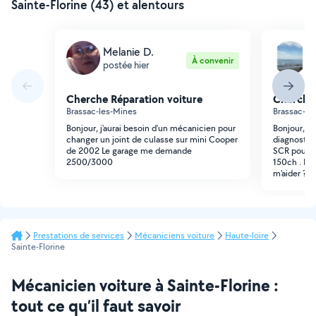
Sainte-Florine (43) et alentours
Melanie D.
M
À convenir
postée hier
p
Cherche Réparation voiture
Cherche 
Brassac-les-Mines
Brassac-le
Bonjour, j'aurai besoin d'un mécanicien pour
Bonjour, J
changer un joint de culasse sur mini Cooper
diagnostic
de 2002 Le garage me demande
SCR pour m
2500/3000
150ch . Est
m'aider ? M
Prestations de services
Mécaniciens voiture
Haute-loire
Sainte-Florine
Mécanicien voiture à Sainte-Florine :
tout ce qu’il faut savoir