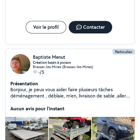
Voir le profil
Contacter
Particulier
Baptiste Menut
Création basin à poison
Brassac-les-Mines (Brassac-les-Mines)
-/5
Présentation
Bonjour, je peux vous aider faire plusieurs tâches
déménagement , déblaie, m'en, livraison de sable ,aller
chercher du matériel ,chercher une voiture sur plateau
pas de soucis contacter moi pour toute demande
Aucun avis pour l'instant