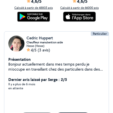
4,6/5
4,6/5
Calculé à partir de 48803 avis
Calculé à partir de 66000 avis
Particulier
Cedric Huppert
Chauffeur manutention aide
Hesse (Hesse)
4/5
(3 avis)
Présentation
Bonjour actuellement dans mes temps perdu je
m'occupe en travaillant chez des particuliers dans des
travaux de rénovation toiture aide aux personnes dans
le besoin rénovation du bâtiment transport possible
Dernier avis laissé par Serge : 2/5
même avoir un poids lour
Il y a plus de 6 mois
en attente