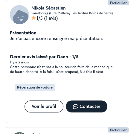
Particulier
Nikola Sébastien
Sarrebourg (Cite Malleray Les Jardins Bords de Sarre)
1/5
(1 avis)
Présentation
Je n'ai pas encore renseigné ma présentation.
Dernier avis laissé par Dann : 1/5
Il y a 3 mois
Cette personne n'est pas à la hauteur de faire de la mécanique
de haute densité. À la fois il s'est proposé, à la fois il c'est
décliné Venez comprendre!? Je pense que ce qu'il a fait
décliner, j'ai refusé de payer toute la somme avant les travaux.
Je lui ai proposé de payer la moitié avant les travaux et l'autre
Réparation de voiture
moitié après les travaux. Monsieur voulez la totalité avant les
travaux.
Voir le profil
Contacter
Particulier