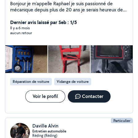
Bonjour je m'appelle Raphael je suis passionné de
mécanique depuis plus de 20 ans je serais heureux de
mettre mon expérience à votre service. je fait les
vidanges de tous les fluides boite de vitesses
Dernier avis laissé par Seb : 1/5
mécanique vidange huile moteur plus tous les filtres
Il y a 6 mois
aucun retour
changement des disques et plaquettes avant et arrière
pour toutes les autres préstations envoyé moi un
méssage je fait aussi les diagnostiques à la valise de
diag
Réparation de voiture
Vidange de voiture
Voir le profil
Contacter
Particulier
Daville Alvin
Entretien automobile
Réding (Réding)