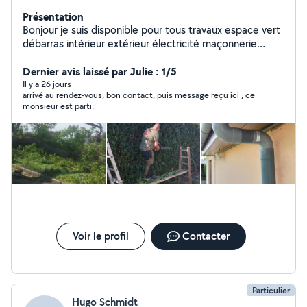
Présentation
Bonjour je suis disponible pour tous travaux espace vert
débarras intérieur extérieur électricité maçonnerie
papier peint peinture nettoyage en tout genre tonte
pelouse élagage d'arbre nettoyage gouttière Karcher
Dernier avis laissé par Julie : 1/5
plus de 15 ans d'expérience travail soigné homme à tout
Il y a 26 jours
arrivé au rendez-vous, bon contact, puis message reçu ici , ce
faire avec tout outillage intérieur extérieur
monsieur est parti.
Voir le profil
Contacter
Particulier
Hugo Schmidt