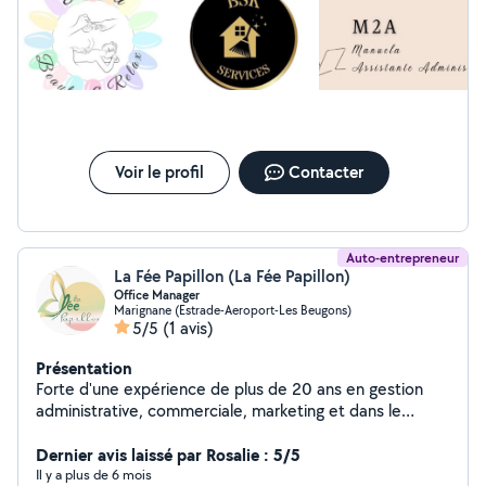
archivage, faire des démarches auprès des différents
organismes (caisses de retraite, assurances, centre des
impôts), s'assurer de prendre rendez-vous avec des
professionnels (santé, organismes sociaux, autres...),
gérer un bien que vous avez mis en location, etc .. Je
me déplace chez vous ou alors en visio :)
Voir le profil
Contacter
Auto-entrepreneur
La Fée Papillon (La Fée Papillon)
Office Manager
Marignane (Estrade-Aeroport-Les Beugons)
5/5
(1 avis)
Présentation
Forte d'une expérience de plus de 20 ans en gestion
administrative, commerciale, marketing et dans le
domaine des assurances, je vous propose d'être le
couteau suisse administratif dont vous avez besoin ,
Dernier avis laissé par Rosalie : 5/5
pour gérer quand vous le souhaitez , en toute liberté,
Il y a plus de 6 mois