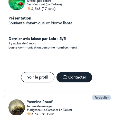
Airbnb, pet sitters
Saint-Victoret (La Cadiere)
4,8/5
(17 avis)
Présentation
Souriante dynamique et bienveillante
Dernier avis laissé par Lolo : 5/5
Il y a plus de 6 mois
bonne communication,personne honnête,merci.
Voir le profil
Contacter
Particulier
Yasmina Rouaf
Femme de ménage
Marignane (Le Carestier-Le Taulet)
4,3/5
(8 avis)