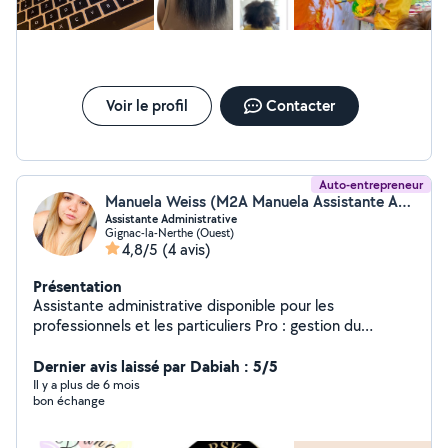
Voir le profil
Contacter
Auto-entrepreneur
Manuela Weiss (M2A Manuela Assistante Administrative)
Assistante Administrative
Gignac-la-Nerthe (Ouest)
4,8/5
(4 avis)
Présentation
Assistante administrative disponible pour les
professionnels et les particuliers Pro : gestion du
standard ou de l'accueil, gestion des réseau sociaux,
traitement du courrier, gestion des factures et relances
Dernier avis laissé par Dabiah : 5/5
clients, suivi et classement des documents, gestions
Il y a plus de 6 mois
bon échange
des plannings, création logo ou support commercial,
création site internet, etc . Particulier : Traiter les
documents administratifs (courrier, classement, tri,