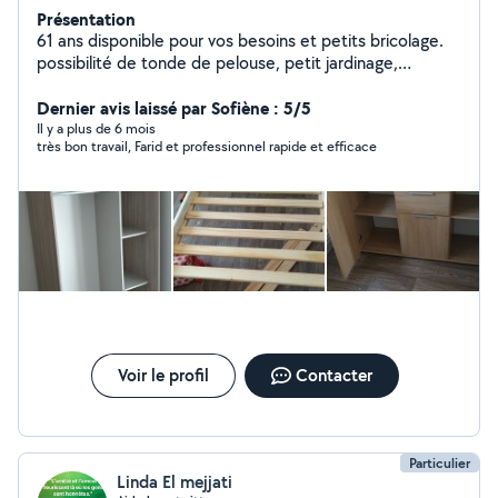
Présentation
61 ans disponible pour vos besoins et petits bricolage.
possibilité de tonde de pelouse, petit jardinage,
évacuation déchets,et beaucoup de bricolage,
accompagnement en véhicule,n hésiter pas à me
Dernier avis laissé par Sofiène : 5/5
contacter Merci
Il y a plus de 6 mois
très bon travail, Farid et professionnel rapide et efficace
Voir le profil
Contacter
Particulier
Linda El mejjati