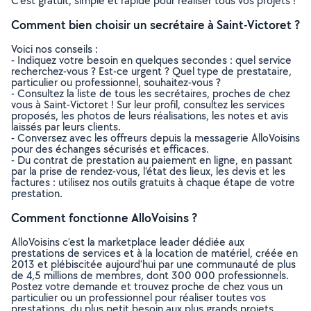
C’est gratuit, simple et rapide pour réaliser tous vos projets !
Comment bien choisir un secrétaire à Saint-Victoret ?
Voici nos conseils :
- Indiquez votre besoin en quelques secondes : quel service
recherchez-vous ? Est-ce urgent ? Quel type de prestataire,
particulier ou professionnel, souhaitez-vous ?
- Consultez la liste de tous les secrétaires, proches de chez
vous à Saint-Victoret ! Sur leur profil, consultez les services
proposés, les photos de leurs réalisations, les notes et avis
laissés par leurs clients.
- Conversez avec les offreurs depuis la messagerie AlloVoisins
pour des échanges sécurisés et efficaces.
- Du contrat de prestation au paiement en ligne, en passant
par la prise de rendez-vous, l’état des lieux, les devis et les
factures : utilisez nos outils gratuits à chaque étape de votre
prestation.
Comment fonctionne AlloVoisins ?
AlloVoisins c’est la marketplace leader dédiée aux
prestations de services et à la location de matériel, créée en
2013 et plébiscitée aujourd’hui par une communauté de plus
de 4,5 millions de membres, dont 300 000 professionnels.
Postez votre demande et trouvez proche de chez vous un
particulier ou un professionnel pour réaliser toutes vos
prestations, du plus petit besoin aux plus grands projets,