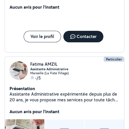
maman de 2 enfants. Je peux aussi sortir vos enfants au
parc, ... Mon mari, lui, gère tout ce qui va aider à porter
Aucun avis pour l'instant
aux demenagements
Voir le profil
Contacter
Particulier
Fatima AMZIL
Assistante Administrative
Marseille (La Viste Village)
-/5
Présentation
Assistante Administrative expérimentée depuis plus de
20 ans, je vous propose mes services pour toute tâche
administrative.
Aucun avis pour l'instant