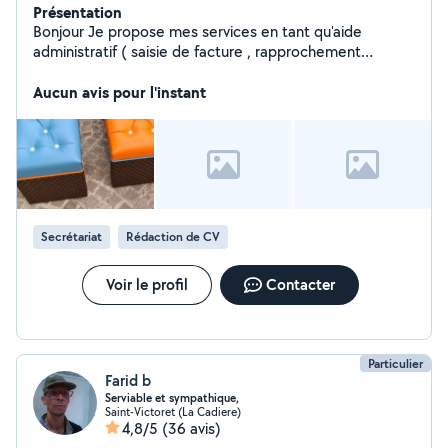
Présentation
Bonjour Je propose mes services en tant qu'aide
administratif ( saisie de facture , rapprochement
bancaire ). - je propose aussi quelques heures de
ménage ainsi que accompagnement et gardes de
Aucun avis pour l'instant
personnes âgées. Sérieuse patiente et à l'écoute
n'hésitez pas à me contacter pour tout renseignement.
Ludivine
Secrétariat
Rédaction de CV
Voir le profil
Contacter
Particulier
Farid b
Serviable et sympathique,
Saint-Victoret (La Cadiere)
4,8/5
(36 avis)