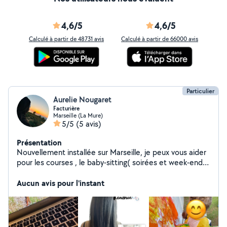
4,6/5
4,6/5
Calculé à partir de 48731 avis
Calculé à partir de 66000 avis
Particulier
Aurelie Nougaret
Facturière
Marseille (La Mure)
5/5
(5 avis)
Présentation
Nouvellement installée sur Marseille, je peux vous aider
pour les courses , le baby-sitting( soirées et week-end )
sorties et compagnie :) Ainsi que pour des tâches en
secrétariat et facturation. Et lissage au tanin
Aucun avis pour l'instant