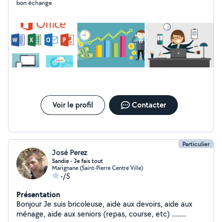
bon échange
toutes ces formalités!
Voir le profil
Contacter
Particulier
José Perez
Sandie - Je fais tout
Marignane (Saint-Pierre Centre Ville)
-/5
Présentation
Bonjour Je suis bricoleuse, aide aux devoirs, aide aux
ménage, aide aux seniors (repas, course, etc) ....