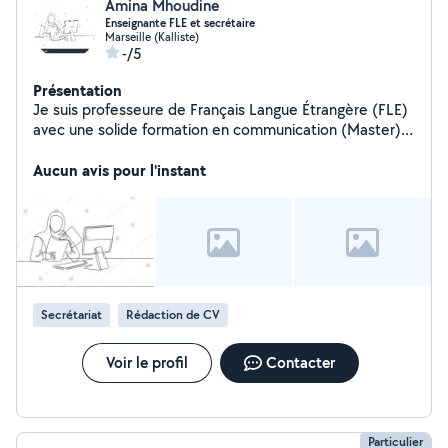
Amina Mhoudine
Enseignante FLE et secrétaire
Marseille (Kalliste)
-/5
Présentation
Je suis professeure de Français Langue Étrangère (FLE)
avec une solide formation en communication (Master),
lettres modernes (Licence) et un diplôme professionnel
de secrétaire assistante.
Aucun avis pour l'instant
Secrétariat
Rédaction de CV
Voir le profil
Contacter
Particulier