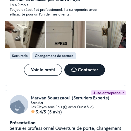
Je vous propose un travail minutieux, sérieux, à un prix
Il y a 2 mois
Toujours réactif et professionnel. Il a su répondre avec
très convenable. Sachez que derrière mon prix, il y a un
efficacité pour un l'un de mes clients.
service, une sécurité, un suivi et une garantie.
Déplacements offerts
Serrurerie
Changement de serrure
Voir le profil
Contacter
Auto-entrepreneur
Marwan Bouazzaoui (Serruriers Experts)
Serrurier
Les Clayes-sous-Bois (Quartier Ouest Sud)
3,4/5
(5 avis)
Présentation
Serrurier professionnel Ouverture de porte, changement