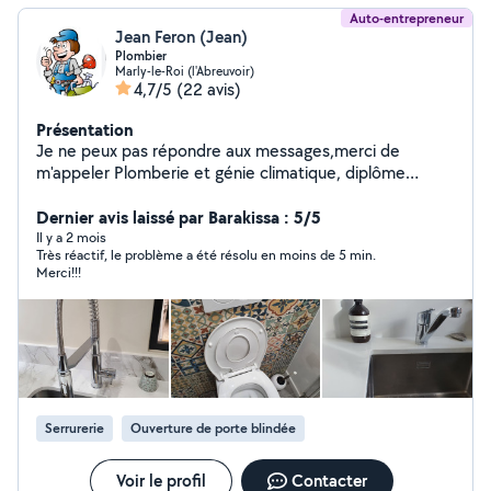
Auto-entrepreneur
Jean Feron (Jean)
Plombier
Marly-le-Roi (l'Abreuvoir)
4,7/5
(22 avis)
Présentation
Je ne peux pas répondre aux messages,merci de
m'appeler Plomberie et génie climatique, diplôme
obtenu. Installation Robinet, Mitigeur, Chasse d'eau
WC,dépannage, climatisation, entretien et diagnostic.
Dernier avis laissé par Barakissa : 5/5
Cuivre et PvC, je travaille également avec un associé
Il y a 2 mois
Très réactif, le problème a été résolu en moins de 5 min.
plombier. Devis gratuit avec mon associé.
Merci!!!
Serrurerie
Ouverture de porte blindée
Voir le profil
Contacter