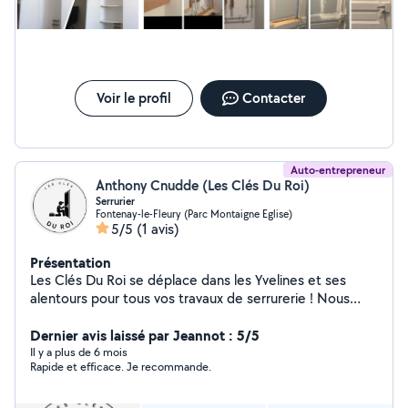
Voir le profil
Contacter
Auto-entrepreneur
Anthony Cnudde (Les Clés Du Roi)
Serrurier
Fontenay-le-Fleury (Parc Montaigne Eglise)
5/5
(1 avis)
Présentation
Les Clés Du Roi se déplace dans les Yvelines et ses
alentours pour tous vos travaux de serrurerie ! Nous
intervenons aussi bien chez des particuliers que des
sociétés, pour répondre à toutes vos demandes de
Dernier avis laissé par Jeannot : 5/5
dépannage ou d'installation de serrures ! Nous traitons
Il y a plus de 6 mois
Rapide et efficace. Je recommande.
toutes les demandes de dépannages, d'installation ou
de conseils, en vous envoyant un devis gratuit en ligne!
Nous intervenons toujours après l'élaboration d'un devis