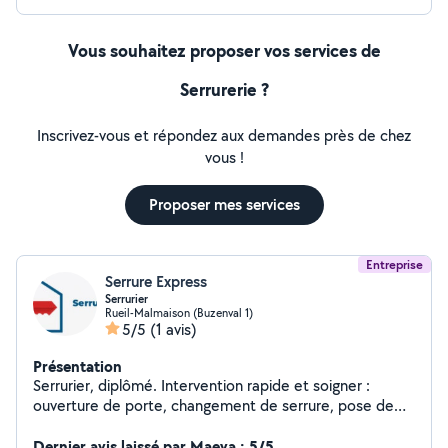
Vous souhaitez proposer vos services de
Serrurerie ?
Inscrivez-vous et répondez aux demandes près de chez
vous !
Proposer mes services
Entreprise
Serrure Express
Serrurier
Rueil-Malmaison (Buzenval 1)
5/5
(1 avis)
Présentation
Serrurier, diplômé. Intervention rapide et soigner :
ouverture de porte, changement de serrure, pose de
cornière ou de carénage. Je précise que je suis un vrai
serrurier, confirmé par mon expérience et ma pratique.
Dernier avis laissé par Maeva : 5/5