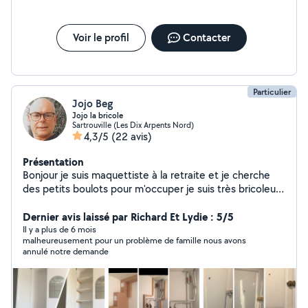
Voir le profil
Contacter
Particulier
Jojo Beg
Jojo la bricole
Sartrouville (Les Dix Arpents Nord)
4,3/5
(22 avis)
Présentation
Bonjour je suis maquettiste à la retraite et je cherche
des petits boulots pour m'occuper je suis très bricoleur
et minutieux je touche à beaucoup de choses et je peux
vous apporter mon aide dans beaucoup de domaines et
Dernier avis laissé par Richard Et Lydie : 5/5
aussi trouver des solutions
Il y a plus de 6 mois
malheureusement pour un problème de famille nous avons
annulé notre demande