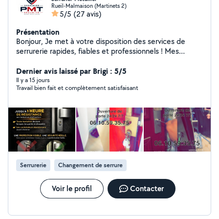
Rueil-Malmaison (Martinets 2)
5/5
(27 avis)
Présentation
Bonjour, Je met à votre disposition des services de
serrurerie rapides, fiables et professionnels ! Mes
prestations : Ouverture de porte (portes claquées ou
verrouillées) Remplacement et réparation de serrures
Dernier avis laissé par Brigi : 5/5
Pose de serrures de sécurité (multipoints, haute
Il y a 15 jours
Travail bien fait et complètement satisfaisant
sécurité) Duplication de clés et conseil en sécurité
Pourquoi me choisir ? Intervention rapide, 24h/24 et 7j/7
Techniciens qualifiés et expérimentés Matériel de
qualité pour une sécurité optimale À bientôt
Serrurerie
Changement de serrure
Voir le profil
Contacter