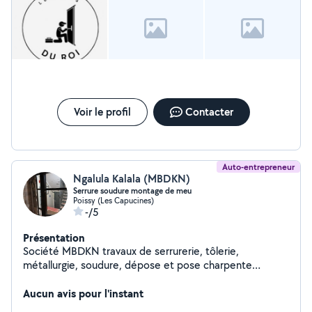
gratuit en ligne ! Nous pouvons également intervenir en
urgence, il suffit de nous appeler pour cela !
Voir le profil
Contacter
Auto-entrepreneur
Ngalula Kalala (MBDKN)
Serrure soudure montage de meu
Poissy (Les Capucines)
-/5
Présentation
Société MBDKN travaux de serrurerie, tôlerie,
métallurgie, soudure, dépose et pose charpente
métallique, plomberie, dépose et pose des meubles...
Aucun avis pour l'instant