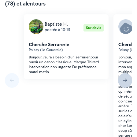
(78) et alentours
Baptiste H.
A
Sur devis
postée à 10:13
p
Cherche Serrurerie
Cherche 
Poissy (Le Coudraie)
Poissy (Sa
Bonjour, j'aurais besoin d'un serrurier pour
Bonjour, Je
ouvrir un canon classique. Marque Thirard
intervenir 
Intervention non urgente De préférence
mon appart
mardi matin
multipoint
je tourne l
refuse de f
sort à pein
qui m'empê
de sécurise
coincée ta
arrière. J'
sur les dif
cela n'a ri
un cylindr
chez Leroy 
coup sûr d
serrure mul