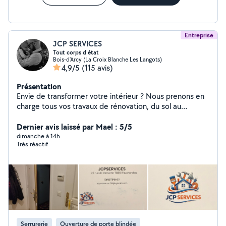
Entreprise
JCP SERVICES
Tout corps d état
Bois-d'Arcy (La Croix Blanche Les Langots)
4,9/5
(115 avis)
Présentation
Envie de transformer votre intérieur ? Nous prenons en
charge tous vos travaux de rénovation, du sol au
plafond. Avec notre expertise dans tous les corps de
métier, chaque projet est unique et parfaitement
Dernier avis laissé par Mael : 5/5
maîtrisé. Confiez-nous vos envies, et nous les réalisons
dimanche à 14h
Très réactif
avec passion ! Regardez dans les photos pour en savoir
plus
Serrurerie
Ouverture de porte blindée