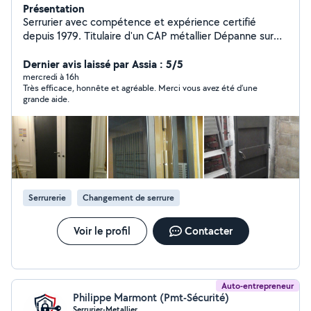
Présentation
Serrurier avec compétence et expérience certifié
depuis 1979. Titulaire d'un CAP métallier Dépanne sur
différents types de serrure. Ouverture de porte claquée
où verrouillée. Intervient également : sur portes et
Dernier avis laissé par Assia : 5/5
fenêtres en aluminium , PVC, bois et métalliques.
mercredi à 16h
Très efficace, honnête et agréable. Merci vous avez été d’une
N'hésitez pas à me contacter si besoin.
grande aide.
Serrurerie
Changement de serrure
Voir le profil
Contacter
Auto-entrepreneur
Philippe Marmont (Pmt-Sécurité)
Serrurier-Metallier