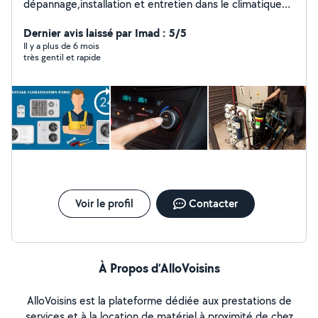
dépannage,installation et entretien dans le climatique
(clim, clim auto, frigo industriel etc) Je suis quelqu'un de
très polyvalent, soigneux, rigoureux dans mon travail.
Dernier avis laissé par Imad : 5/5
Déplacement dans toute l'île de france et Normandie.
Il y a plus de 6 mois
très gentil et rapide
Cordialement
Voir le profil
Contacter
À Propos d’AlloVoisins
AlloVoisins est la plateforme dédiée aux prestations de
services et à la location de matériel à proximité de chez