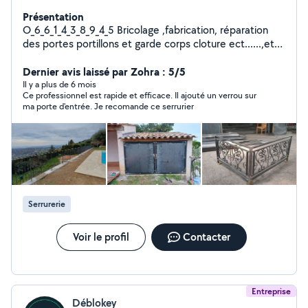
Présentation
O_6_6_1_4_3_8_9_4_5 Bricolage ,fabrication, réparation
des portes portillons et garde corps cloture ect......,et
montage des meubles
Dernier avis laissé par Zohra : 5/5
Il y a plus de 6 mois
Ce professionnel est rapide et efficace. Il ajouté un verrou sur
ma porte d'entrée. Je recomande ce serrurier
Serrurerie
Voir le profil
Contacter
Entreprise
Déblokey