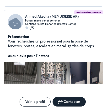
Auto-entrepreneur
Ahmed Akecha (MENUISERIE AK)
Poseur menuisier et serrurier
Conflans-Sainte-Honorine (Plateau Carno)
-/5
Présentation
Vous recherchez un professionnel pour la pose de
fenêtres, portes, escaliers en métal, gardes de corps et
vitrages ? Faites appel à un spécialiste ! Pose et
installation de tous types de menuiseries Travail soigné
Aucun avis pour l'instant
et précis Intervention rapide et efficace
Voir le profil
Contacter