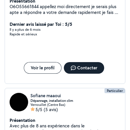
Présentation
O6O55661844 appellez moi directement je serais plus
apte a répondre a votre demande rapidement je fais de
tout j ai par mon expérience aquis beaucoup de
compétences autant dans le bâtiment que dans l
Dernier avis laissé par Toi : 5/5
automobile je dispose de pas mal de matériels
Il y a plus de 6 mois
Rapide et sérieux
professionnels
Voir le profil
Contacter
Particulier
Sofiane maaoui
Dépannage, installation clim
Vernouillet (Centre Bas)
5/5
(5 avis)
Présentation
Avec plus de 8 ans expérience dans le