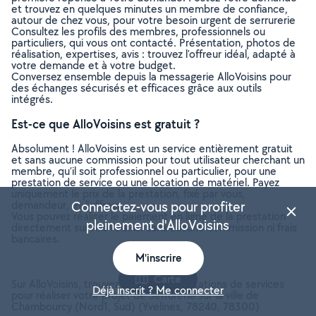
et trouvez en quelques minutes un membre de confiance,
autour de chez vous, pour votre besoin urgent de serrurerie
Consultez les profils des membres, professionnels ou
particuliers, qui vous ont contacté. Présentation, photos de
réalisation, expertises, avis : trouvez l'offreur idéal, adapté à
votre demande et à votre budget.
Conversez ensemble depuis la messagerie AlloVoisins pour
des échanges sécurisés et efficaces grâce aux outils
intégrés.
Est-ce que AlloVoisins est gratuit ?
Absolument ! AlloVoisins est un service entièrement gratuit
et sans aucune commission pour tout utilisateur cherchant un
membre, qu’il soit professionnel ou particulier, pour une
prestation de service ou une location de matériel. Payez
uniquement le prix de la prestation, fixé par vous,
demandeur, et l’offreur.
Connectez-vous pour profiter
Vous pouvez réaliser le paiement en ligne de la prestation
pleinement d'AlloVoisins
directement sur AlloVoisins, sans aucune commission ni frais
bancaires.
M'inscrire
Carte
Sur AlloVoisins, trouvez toutes les prestations de services
Déjà inscrit ? Me connecter
pour réaliser votre projet de Serrurerie sur la ville de
Chambourcy (Nord1, Sud) (Yvelines, 78240, 78300)