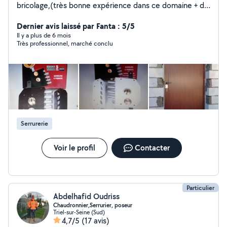
bricolage,(très bonne expérience dans ce domaine + de
30 ans)travail propre et très soigné.Je peux vous aider
pour vos réalisations,n'hésitez pas,à bientôt,merci
Dernier avis laissé par Fanta : 5/5
Il y a plus de 6 mois
Très professionnel, marché conclu
Serrurerie
Voir le profil
Contacter
Particulier
Abdelhafid Oudriss
Chaudronnier,Serrurier, poseur
Triel-sur-Seine (Sud)
4,7/5
(17 avis)