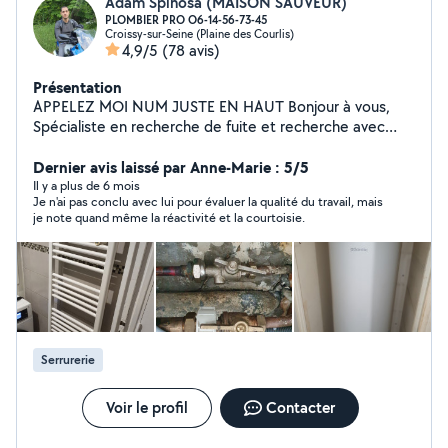
Adam Spinosa (MAISON SAUVEUR)
PLOMBIER PRO O6-14-56-73-45
Croissy-sur-Seine (Plaine des Courlis)
4,9/5
(78 avis)
Présentation
APPELEZ MOI NUM JUSTE EN HAUT Bonjour à vous,
Spécialiste en recherche de fuite et recherche avec
détection thermique. Vous pouvez me joindre
directement au num J'ai travaillé dans le bâtiment et
Dernier avis laissé par Anne-Marie : 5/5
dans la rénovation énergétique pendant plusieurs
Il y a plus de 6 mois
Je n'ai pas conclu avec lui pour évaluer la qualité du travail, mais
années. Je détiens un diplôme de plomberie et génie
je note quand même la réactivité et la courtoisie.
climatique. Je peux vous faire un dépannage plomberie
/ climatisation, et également des entretiens réguliers,
nécessaire pour les installations climatisations et
plomberie. Conseil en isolation et diagnostics. (
également un Master en communication digitale)
Serrurerie
Voir le profil
Contacter