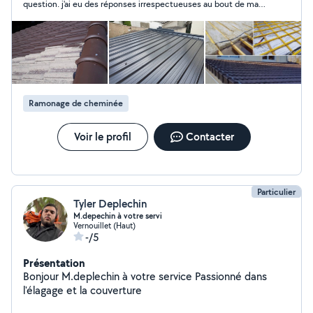
question. j'ai eu des réponses irrespectueuses au bout de ma
Travaux garantie 10 ans
deuxième question
Ramonage de cheminée
Voir le profil
Contacter
Particulier
Tyler Deplechin
M.depechin à votre servi
Vernouillet (Haut)
-/5
Présentation
Bonjour M.deplechin à votre service Passionné dans
l'élagage et la couverture