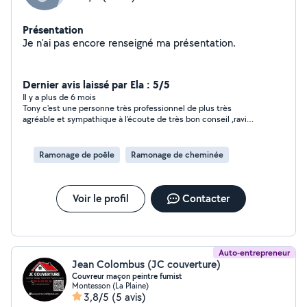
Présentation
Je n'ai pas encore renseigné ma présentation.
Dernier avis laissé par Ela : 5/5
Il y a plus de 6 mois
Tony c'est une personne très professionnel de plus très
agréable et sympathique à l'écoute de très bon conseil ,ravi
d'avoir travaillé avec lui et vous aussi vous pouvez lui faire
confiance et n'hésitez pas à sollicité ses services car de nos
jours c'est si rare de rencontrer des personne honnête et
Ramonage de poêle
Ramonage de cheminée
professionnel, comme je suis une femme souvent quand je
sollicite des entreprise ou des auto-entrepreneur les prix sont
exorbitant pourtant le bâtiment c'est mon domaine, merci
encore Tony ,ravi de avoir travaillé avec vous en merci pour vos
Voir le profil
Contacter
conseille . bonne chance à vous
Auto-entrepreneur
Jean Colombus (JC couverture)
Couvreur maçon peintre fumist
Montesson (La Plaine)
3,8/5
(5 avis)