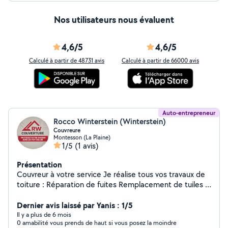
Nos utilisateurs nous évaluent
4,6/5
4,6/5
Calculé à partir de 48731 avis
Calculé à partir de 66000 avis
Auto-entrepreneur
Rocco Winterstein (Winterstein)
Couvreure
Montesson (La Plaine)
1/5
(1 avis)
Présentation
Couvreur à votre service Je réalise tous vos travaux de
toiture : Réparation de fuites Remplacement de tuiles /
ardoises Nettoyage et démoussage Pose et entretien
de gouttières Petites rénovations de toit Travail sérieux,
Dernier avis laissé par Yanis : 1/5
rapide et soigné. Déplacement et devis gratuits.
Il y a plus de 6 mois
0 amabilité vous prends de haut si vous posez la moindre
Contactez-moi pour vos travaux ou dépannages toiture !