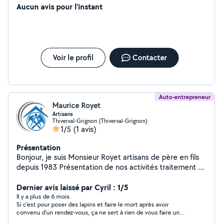
Aucun avis pour l'instant
Voir le profil
Contacter
Auto-entrepreneur
Maurice Royet
Artisans
Thiverval-Grignon (Thiverval-Grignon)
1/5
(1 avis)
Présentation
Bonjour, je suis Monsieur Royet artisans de père en fils
depuis 1983 Présentation de nos activités traitement et
des moussage de toiture Application de produit
hydrofuge sur toute surface Décapage de toute toiture,
Dernier avis laissé par Cyril : 1/5
tuile, ardoise, fibro Mise en peinture de tous supports,
Il y a plus de 6 mois
Si c'est pour poser des lapins et faire le mort après avoir
façade, mur, dallage, ferrure, voler Travaux de
convenu d'un rendez-vous, ça ne sert à rien de vous faire un
maçonnerie en tout genre Habillage PVC,
compte sur ce site.