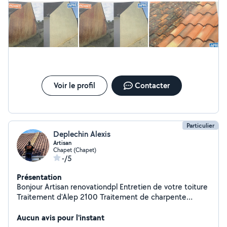
remplacement de gouttière
Voir le profil
Contacter
Particulier
Deplechin Alexis
Artisan
Chapet (Chapet)
-/5
Présentation
Bonjour Artisan renovationdpl Entretien de votre toiture
Traitement d'Alep 2100 Traitement de charpente
Remplacement de gouttière et réparation
Remplacement de tuiles Remplacement de faîtière et
Aucun avis pour l'instant