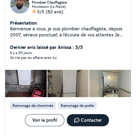
Plombier Chauffagiste
Montesson (La Plaine)
5/5
(82 avis)
Présentation
Bienvenue à vous, je suis plombier chauffagiste, depuis
2007, sérieux ponctuel, à l'écoute de vos attentes Je
suis à votre disposition pour toutes demandes Bien à
vous
Dernier avis laissé par Anissa : 5/5
Il y a 20 jours
Je n’ai pas eu affaire avec lui
Ramonage de cheminée
Ramonage de poêle
Voir le profil
Contacter