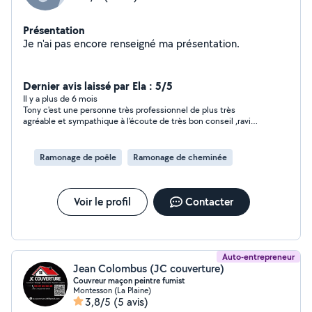
Présentation
Je n'ai pas encore renseigné ma présentation.
Dernier avis laissé par Ela : 5/5
Il y a plus de 6 mois
Tony c'est une personne très professionnel de plus très
agréable et sympathique à l'écoute de très bon conseil ,ravi
d'avoir travaillé avec lui et vous aussi vous pouvez lui faire
confiance et n'hésitez pas à sollicité ses services car de nos
jours c'est si rare de rencontrer des personne honnête et
Ramonage de poêle
Ramonage de cheminée
professionnel, comme je suis une femme souvent quand je
sollicite des entreprise ou des auto-entrepreneur les prix sont
exorbitant pourtant le bâtiment c'est mon domaine, merci
encore Tony ,ravi de avoir travaillé avec vous en merci pour vos
Voir le profil
Contacter
conseille . bonne chance à vous
Auto-entrepreneur
Jean Colombus (JC couverture)
Couvreur maçon peintre fumist
Montesson (La Plaine)
3,8/5
(5 avis)