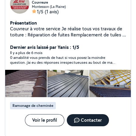
Couvreure
Montesson (La Plaine)
1/5
(1 avis)
Présentation
Couvreur à votre service Je réalise tous vos travaux de
toiture : Réparation de fuites Remplacement de tuiles /
ardoises Nettoyage et démoussage Pose et entretien
de gouttières Petites rénovations de toit Travail sérieux,
Dernier avis laissé par Yanis : 1/5
rapide et soigné. Déplacement et devis gratuits.
Il y a plus de 6 mois
0 amabilité vous prends de haut si vous posez la moindre
Contactez-moi pour vos travaux ou dépannages toiture !
question. j'ai eu des réponses irrespectueuses au bout de ma
Travaux garantie 10 ans
deuxième question
Ramonage de cheminée
Voir le profil
Contacter