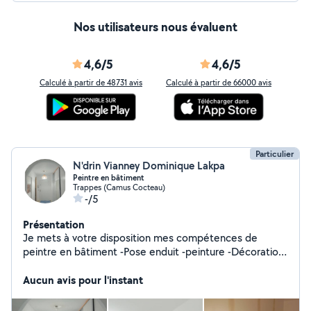
Nos utilisateurs nous évaluent
4,6/5
4,6/5
Calculé à partir de 48731 avis
Calculé à partir de 66000 avis
Particulier
N'drin Vianney Dominique Lakpa
Peintre en bâtiment
Trappes (Camus Cocteau)
-/5
Présentation
Je mets à votre disposition mes compétences de
peintre en bâtiment -Pose enduit -peinture -Décoration
mural -pose de papier peint J'ai acquises toute ces
compétences au coups de 15 années d'expérience. Je
Aucun avis pour l'instant
réalise tous types de travaux domestiques : -petite
plomberie, -menuiserie, -montage de meubles, Équipé