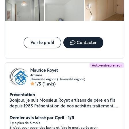
de tout le matériel nécessaire, je m'engage à exécuter
vos projets avec sérieux et professionnalisme.
Contactez-moi via Allo Voisins ou d'autres plateformes
pour plus d'informations.
Voir le profil
Contacter
Auto-entrepreneur
Maurice Royet
Artisans
Thiverval-Grignon (Thiverval-Grignon)
1/5
(1 avis)
Présentation
Bonjour, je suis Monsieur Royet artisans de père en fils
depuis 1983 Présentation de nos activités traitement et
des moussage de toiture Application de produit
hydrofuge sur toute surface Décapage de toute toiture,
Dernier avis laissé par Cyril : 1/5
tuile, ardoise, fibro Mise en peinture de tous supports,
Il y a plus de 6 mois
Si c'est pour poser des lapins et faire le mort après avoir
façade, mur, dallage, ferrure, voler Travaux de