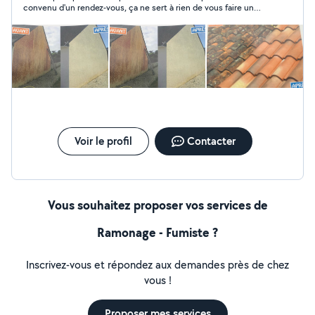
convenu d'un rendez-vous, ça ne sert à rien de vous faire un
maçonnerie en tout genre Habillage PVC,
compte sur ce site.
remplacement de gouttière
Voir le profil
Contacter
Vous souhaitez proposer vos services de
Ramonage - Fumiste ?
Inscrivez-vous et répondez aux demandes près de chez
vous !
Proposer mes services